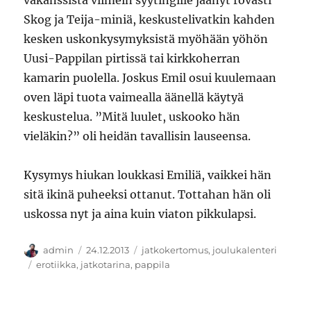
vakanssista viimein syytingille jäänyt rovasti
Skog ja Teija-miniä, keskustelivatkin kahden
kesken uskonkysymyksistä myöhään yöhön
Uusi-Pappilan pirtissä tai kirkkoherran
kamarin puolella. Joskus Emil osui kuulemaan
oven läpi tuota vaimealla äänellä käytyä
keskustelua. ”Mitä luulet, uskooko hän
vieläkin?” oli heidän tavallisin lauseensa.
Kysymys hiukan loukkasi Emiliä, vaikkei hän
sitä ikinä puheeksi ottanut. Tottahan hän oli
uskossa nyt ja aina kuin viaton pikkulapsi.
Kirjoittaja
Julkaistu
Kategoriat
admin
24.12.2013
jatkokertomus
,
joulukalenteri
Avainsanat
erotiikka
,
jatkotarina
,
pappila