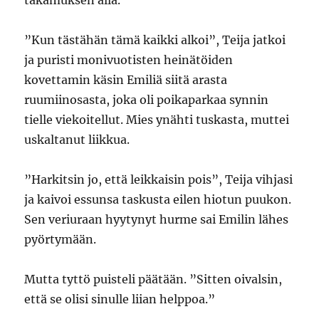
takamuksen alla.
”Kun tästähän tämä kaikki alkoi”, Teija jatkoi
ja puristi monivuotisten heinätöiden
kovettamin käsin Emiliä siitä arasta
ruumiinosasta, joka oli poikaparkaa synnin
tielle viekoitellut. Mies ynähti tuskasta, muttei
uskaltanut liikkua.
”Harkitsin jo, että leikkaisin pois”, Teija vihjasi
ja kaivoi essunsa taskusta eilen hiotun puukon.
Sen veriuraan hyytynyt hurme sai Emilin lähes
pyörtymään.
Mutta tyttö puisteli päätään. ”Sitten oivalsin,
että se olisi sinulle liian helppoa.”