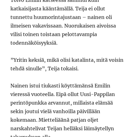
Toivo Emilin katseessa sammui kuin
katkaisijasta kääntämällä. Teija ei ollut
tunnettu huumorintajustaan – nainen oli
ilmeisen vakavissaan. Nuorukaisen aivoissa
vilisi toinen toistaan pelottavampia
todennäköisyyksiä.
”Yritin keksiä, mikä olisi katalinta, mitä voisin
tehdä sinulle”, Teija tokaisi.
Nainen istui tiukasti köyttämänsä Emilin
vieressä vuoteella. Eipä ollut Uusi-Pappilan
perintöpunkka arvannut, millaista elämää
sekin joutui vielä vanhoilla päivillään
kokemaan. Mietteliäänä patjan oljet
narskahtelivat Teijan helläksi läimäytellyn