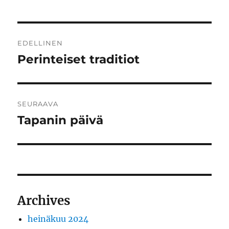
Artikkelien
EDELLINEN
selaus
Perinteiset traditiot
Edellinen
artikkeli:
SEURAAVA
Tapanin päivä
Seuraava
artikkeli:
Archives
heinäkuu 2024