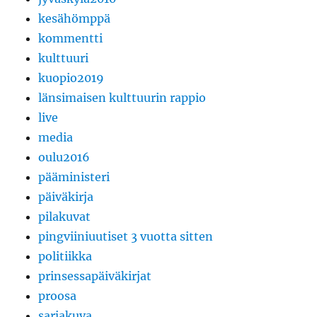
kesähömppä
kommentti
kulttuuri
kuopio2019
länsimaisen kulttuurin rappio
live
media
oulu2016
pääministeri
päiväkirja
pilakuvat
pingviiniuutiset 3 vuotta sitten
politiikka
prinsessapäiväkirjat
proosa
sarjakuva