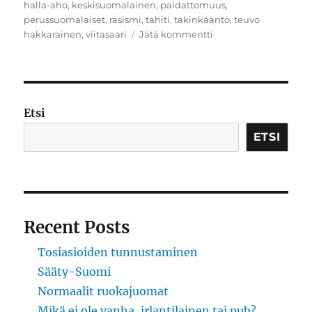
halla-aho
,
keskisuomalainen
,
paidattomuus
,
perussuomalaiset
,
rasismi
,
tahiti
,
takinkääntö
,
teuvo
artikkeliin
hakkarainen
,
viitasaari
Jätä kommentti
Ajojahti
Etsi
ETSI
Recent Posts
Tosiasioiden tunnustaminen
Sääty-Suomi
Normaalit ruokajuomat
Mikä ei ole vanha, irlantilainen tai pub?