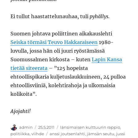
Ei tullut haastattelunauhaa, tuli
pyhällys.
Suomen johtava poliittinen aikakauslehti
Seiska törmäsi Teuvo Hakkaraiseen
1980-
luvulla, jossa hän oli juuri ryöstämässä
Suomussalmen kirkosta – kuten
Lapin Kansa
tietää siteerata
– ”125 hopeista
ehtoollispikaria kuljetuslaukkuineen, 24 pulloa
ehtoollisviiniä, kolehtirahoja ja ulkomaisia
kolikoita”.
Ajojahti!
Kirjoittaja
Julkaistu
Kategoriat
admin
25.5.2011
länsimaisen kulttuurin rappio
,
Avainsanat
politiikka
,
viihde
anssi joutsenlahti
,
jämsän seutu
,
jussi