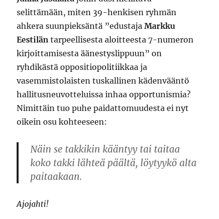
selittämään, miten 39-henkisen ryhmän
ahkera suunpieksäntä ”edustaja
Markku
Eestilän
tarpeellisesta aloitteesta 7-numeron
kirjoittamisesta äänestyslippuun” on
ryhdikästä oppositiopolitiikkaa ja
vasemmistolaisten tuskallinen kädenvääntö
hallitusneuvotteluissa inhaa opportunismia?
Nimittäin tuo puhe paidattomuudesta ei nyt
oikein osu kohteeseen:
Näin se takkikin kääntyy tai taitaa
koko takki lähteä päältä, löytyykö alta
paitaakaan.
Ajojahti!