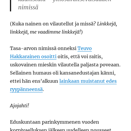
nimissä
(Kuka nainen on vilautellut ja missä?
Linkkejä,
linkkejä, me vaadimme linkkejä!
)
Tasa-arvon nimissä onneksi
Teuvo
Hakkarainen osoitti
oitis, että voi raitis,
uskovainen mieskin vilautella paljasta poveaan.
Sellainen humaus oli kansanedustajan känni,
ettei hän ens’alkuun
lainkaan muistanut edes
ryypänneensä
.
Ajojahti!
Eduskuntaan parinkymmenen vuoden
korpivaelluksen jälkeen uudelleen nousseet