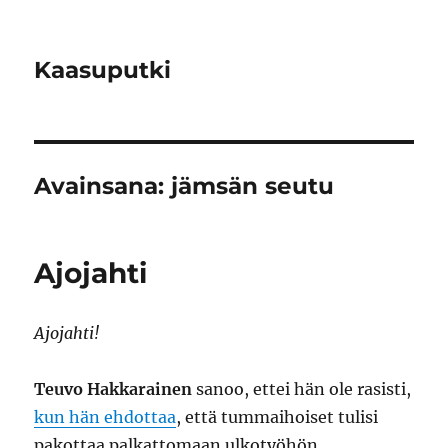
Kaasuputki
Avainsana:
jämsän seutu
Ajojahti
Ajojahti!
Teuvo Hakkarainen
sanoo, ettei hän ole rasisti,
kun hän ehdottaa
, että tummaihoiset tulisi
pakottaa palkattomaan ulkotyöhön.