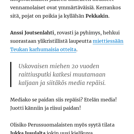
vennamolaiset ovat ymmärtäväisiä. Kerrankos
sitä, pojat on poikia ja kyllähän
Pekkakin
.
Anssi Joutsenlahti
, rovasti ja pyhimys, hehkui
suorastaan ylikristillistä laupeutta
miettiessään
Teukan karhumaisia otteita
.
Uskovaisen miehen 20 vuoden
raittiusputki katkesi muutamaan
kaljaan ja siitäkös media repäisi.
Mediako se paidan siis repäisi? Etelän media!
Juotti känniin ja riisui paidan!
Olisiko Perussuomalaisten myös syytä tilata
Jukka Jusulalta
jokin uusi kielikuva