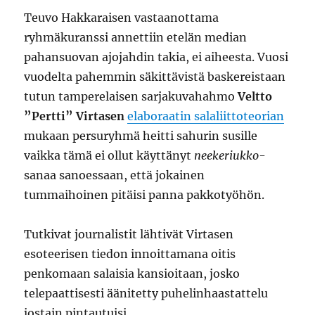
Teuvo Hakkaraisen vastaanottama
ryhmäkuranssi annettiin etelän median
pahansuovan ajojahdin takia, ei aiheesta. Vuosi
vuodelta pahemmin säkittävistä baskereistaan
tutun tamperelaisen sarjakuvahahmo
Veltto
”Pertti” Virtasen
elaboraatin salaliittoteorian
mukaan persuryhmä heitti sahurin susille
vaikka tämä ei ollut käyttänyt
neekeriukko
-
sanaa sanoessaan, että jokainen
tummaihoinen pitäisi panna pakkotyöhön.
Tutkivat journalistit lähtivät Virtasen
esoteerisen tiedon innoittamana oitis
penkomaan salaisia kansioitaan, josko
telepaattisesti äänitetty puhelinhaastattelu
jostain pintautuisi.