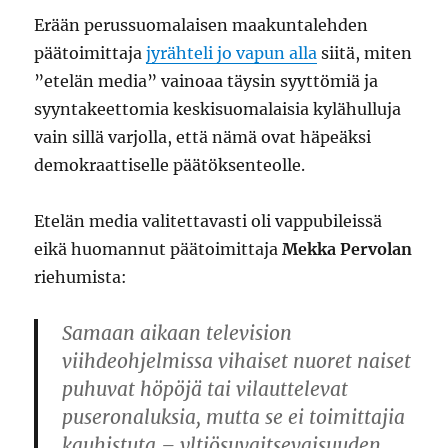
Erään perussuomalaisen maakuntalehden
päätoimittaja
jyrähteli jo vapun alla
siitä, miten
”etelän media” vainoaa täysin syyttömiä ja
syyntakeettomia keskisuomalaisia kylähulluja
vain sillä varjolla, että nämä ovat häpeäksi
demokraattiselle päätöksenteolle.
Etelän media valitettavasti oli vappubileissä
eikä huomannut päätoimittaja
Mekka Pervolan
riehumista:
Samaan aikaan television
viihdeohjelmissa vihaiset nuoret naiset
puhuvat höpöjä tai vilauttelevat
puseronaluksia, mutta se ei toimittajia
kauhistuta – yltiösuvaitsevaisuuden