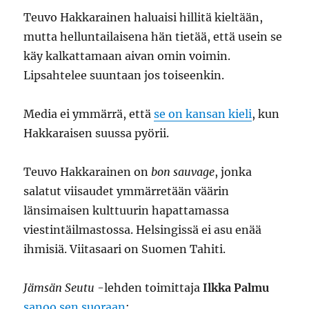
Teuvo Hakkarainen haluaisi hillitä kieltään,
mutta helluntailaisena hän tietää, että usein se
käy kalkattamaan aivan omin voimin.
Lipsahtelee suuntaan jos toiseenkin.
Media ei ymmärrä, että
se on kansan kieli
, kun
Hakkaraisen suussa pyörii.
Teuvo Hakkarainen on
bon sauvage
, jonka
salatut viisaudet ymmärretään väärin
länsimaisen kulttuurin hapattamassa
viestintäilmastossa. Helsingissä ei asu enää
ihmisiä. Viitasaari on Suomen Tahiti.
Jämsän Seutu
-lehden toimittaja
Ilkka Palmu
sanoo sen suoraan
: