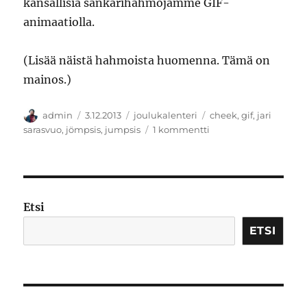
kansallisia sankarihahmojamme GIF-
animaatiolla.
(Lisää näistä hahmoista huomenna. Tämä on
mainos.)
Kirjoittaja
Julkaistu
Kategoriat
Avainsanat
admin
3.12.2013
joulukalenteri
cheek
,
gif
,
jari
artikkeliin
sarasvuo
,
jömpsis
,
jumpsis
1 kommentti
GIF-
animaatiolla
isänmaan
puolesta
Etsi
ETSI