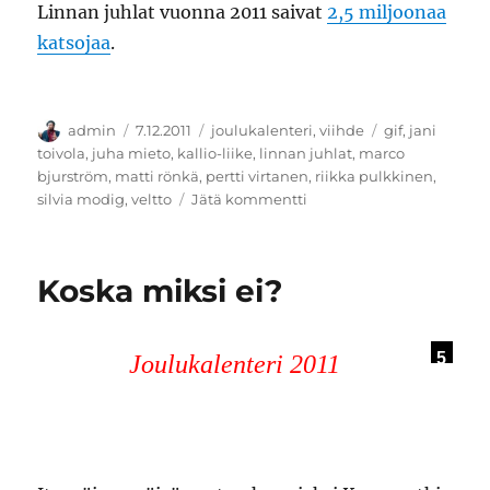
Linnan juhlat vuonna 2011 saivat
2,5 miljoonaa
katsojaa
.
Kirjoittaja
Julkaistu
Kategoriat
Avainsanat
admin
7.12.2011
joulukalenteri
,
viihde
gif
,
jani
toivola
,
juha mieto
,
kallio-liike
,
linnan juhlat
,
marco
bjurström
,
matti rönkä
,
pertti virtanen
,
riikka pulkkinen
,
artikkeliin
silvia modig
,
veltto
Jätä kommentti
Linnan
jatkot
Koska miksi ei?
5
Joulukalenteri 2011