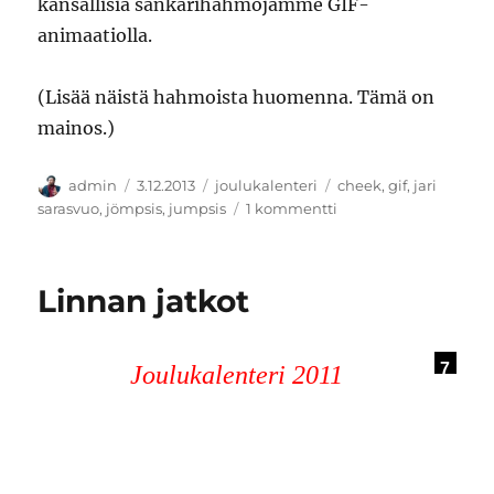
kansallisia sankarihahmojamme GIF-
animaatiolla.
(Lisää näistä hahmoista huomenna. Tämä on
mainos.)
Kirjoittaja
Julkaistu
Kategoriat
Avainsanat
admin
3.12.2013
joulukalenteri
cheek
,
gif
,
jari
artikkeliin
sarasvuo
,
jömpsis
,
jumpsis
1 kommentti
GIF-
animaatiolla
isänmaan
Linnan jatkot
puolesta
7
Joulukalenteri 2011