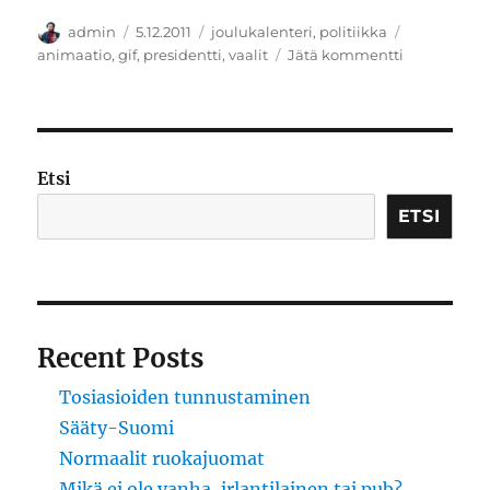
Kirjoittaja
Julkaistu
Kategoriat
Avainsanat
admin
5.12.2011
joulukalenteri
,
politiikka
artikkeliin
animaatio
,
gif
,
presidentti
,
vaalit
Jätä kommentti
Koska
miksi
ei?
Etsi
ETSI
Recent Posts
Tosiasioiden tunnustaminen
Sääty-Suomi
Normaalit ruokajuomat
Mikä ei ole vanha, irlantilainen tai pub?