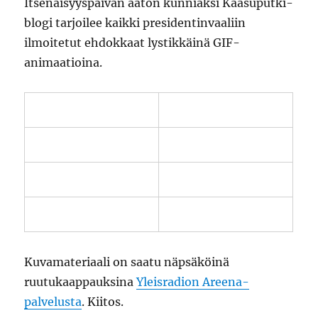
Itsenäisyyspäivän aaton kunniaksi Kaasuputki-
blogi tarjoilee kaikki presidentinvaaliin
ilmoitetut ehdokkaat lystikkäinä GIF-
animaatioina.
Kuvamateriaali on saatu näpsäköinä
ruutukaappauksina
Yleisradion Areena-
palvelusta
. Kiitos.