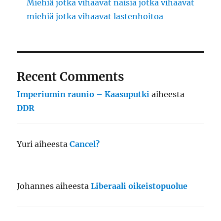
Miehiä jotka vihaavat naisia jotka vihaavat
miehiä jotka vihaavat lastenhoitoa
Recent Comments
Imperiumin raunio – Kaasuputki
aiheesta
DDR
Yuri
aiheesta
Cancel?
Johannes
aiheesta
Liberaali oikeistopuolue