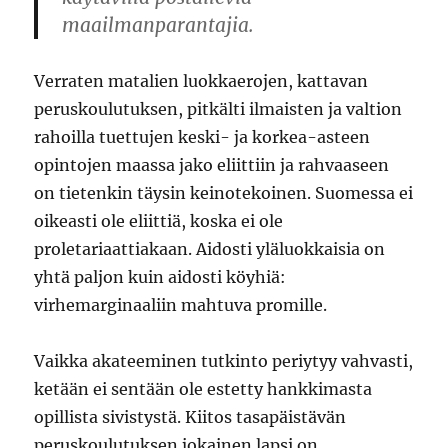
maailmanparantajia.
Verraten matalien luokkaerojen, kattavan
peruskoulutuksen, pitkälti ilmaisten ja valtion
rahoilla tuettujen keski- ja korkea-asteen
opintojen maassa jako eliittiin ja rahvaaseen
on tietenkin täysin keinotekoinen. Suomessa ei
oikeasti ole eliittiä, koska ei ole
proletariaattiakaan. Aidosti yläluokkaisia on
yhtä paljon kuin aidosti köyhiä:
virhemarginaaliin mahtuva promille.
Vaikka akateeminen tutkinto periytyy vahvasti,
ketään ei sentään ole estetty hankkimasta
opillista sivistystä. Kiitos tasapäistävän
peruskoulutuksen jokainen lapsi on