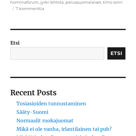
hommaforum
,
jyrki lehtola
,
perussuomalaiset
,
timo soini
artikkeliin
7 kommenttia
Äbäläwäbälä
Etsi
ETSI
Recent Posts
Tosiasioiden tunnustaminen
Sääty-Suomi
Normaalit ruokajuomat
Mikä ei ole vanha, irlantilainen tai pub?