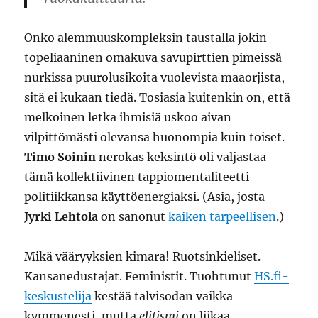
Onko alemmuuskompleksin taustalla jokin
topeliaaninen omakuva savupirttien pimeissä
nurkissa puurolusikoita vuolevista maaorjista,
sitä ei kukaan tiedä. Tosiasia kuitenkin on, että
melkoinen letka ihmisiä uskoo aivan
vilpittömästi olevansa huonompia kuin toiset.
Timo Soinin
nerokas keksintö oli valjastaa
tämä kollektiivinen tappiomentaliteetti
politiikkansa käyttöenergiaksi. (Asia, josta
Jyrki Lehtola
on sanonut
kaiken tarpeellisen
.)
Mikä vääryyksien kimara! Ruotsinkieliset.
Kansanedustajat. Feministit. Tuohtunut
HS.fi-
keskustelija
kestää talvisodan vaikka
kymmenesti, mutta
elitismi
on liikaa.