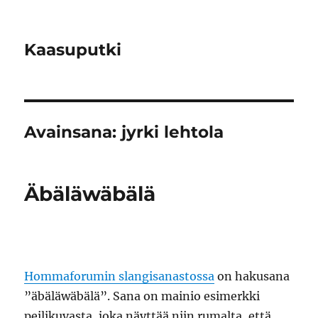
Kaasuputki
Avainsana:
jyrki lehtola
Äbäläwäbälä
Hommaforumin slangisanastossa
on hakusana
”äbäläwäbälä”. Sana on mainio esimerkki
peilikuvasta, joka näyttää niin rumalta, että