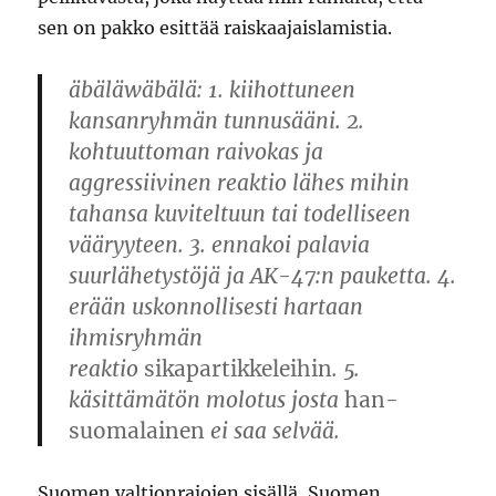
sen on pakko esittää raiskaajaislamistia.
äbäläwäbälä
: 1. kiihottuneen
kansanryhmän tunnusääni. 2.
kohtuuttoman raivokas ja
aggressiivinen reaktio lähes mihin
tahansa kuviteltuun tai todelliseen
vääryyteen. 3. ennakoi palavia
suurlähetystöjä ja AK-47:n pauketta. 4.
erään uskonnollisesti hartaan
ihmisryhmän
reaktio
sikapartikkeleihin
. 5.
käsittämätön molotus josta
han-
suomalainen
ei saa selvää.
Suomen valtionrajojen sisällä, Suomen