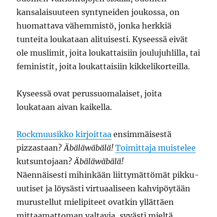
kansalaisuuteen syntyneiden joukossa, on
huomattava vähemmistö, jonka herkkiä
tunteita loukataan alituisesti. Kyseessä eivät
ole muslimit, joita loukattaisiin joulujuhlilla, tai
feministit, joita loukattaisiin kikkelikorteilla.
Kyseessä ovat perussuomalaiset, joita
loukataan aivan kaikella.
Rockmuusikko kirjoittaa
ensimmäisestä
pizzastaan?
Äbäläwäbälä!
Toimittaja muistelee
kutsuntojaan?
Äbäläwäbälä!
Näennäisesti mihinkään liittymättömät pikku-
uutiset ja löysästi virtuaaliseen kahvipöytään
murustellut mielipiteet ovatkin yllättäen
mittaamattoman valtavia, syvästi mieltä