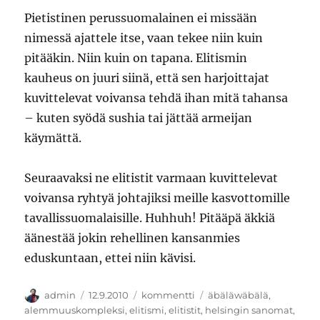
Pietistinen perussuomalainen ei missään
nimessä ajattele itse, vaan tekee niin kuin
pitääkin. Niin kuin on tapana. Elitismin
kauheus on juuri siinä, että sen harjoittajat
kuvittelevat voivansa tehdä ihan mitä tahansa
– kuten syödä sushia tai jättää armeijan
käymättä.
Seuraavaksi ne elitistit varmaan kuvittelevat
voivansa ryhtyä johtajiksi meille kasvottomille
tavallissuomalaisille. Huhhuh! Pitääpä äkkiä
äänestää jokin rehellinen kansanmies
eduskuntaan, ettei niin kävisi.
Kirjoittaja
Julkaistu
Kategoriat
Avainsanat
admin
12.9.2010
kommentti
äbäläwäbälä
,
alemmuuskompleksi
,
elitismi
,
elitistit
,
helsingin sanomat
,