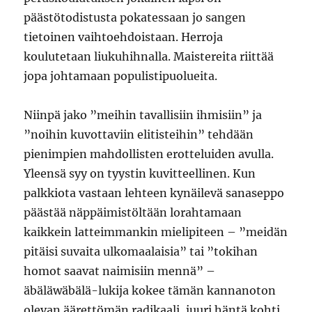
päästötodistusta pokatessaan jo sangen
tietoinen vaihtoehdoistaan. Herroja
koulutetaan liukuhihnalla. Maistereita riittää
jopa johtamaan populistipuolueita.
Niinpä jako ”meihin tavallisiin ihmisiin” ja
”noihin kuvottaviin elitisteihin” tehdään
pienimpien mahdollisten erotteluiden avulla.
Yleensä syy on tyystin kuvitteellinen. Kun
palkkiota vastaan lehteen kynäilevä sanaseppo
päästää näppäimistöltään lorahtamaan
kaikkein latteimmankin mielipiteen – ”meidän
pitäisi suvaita ulkomaalaisia” tai ”tokihan
homot saavat naimisiin mennä” –
äbäläwäbälä-lukija kokee tämän kannanoton
olevan äärettömän radikaali, juuri häntä kohti