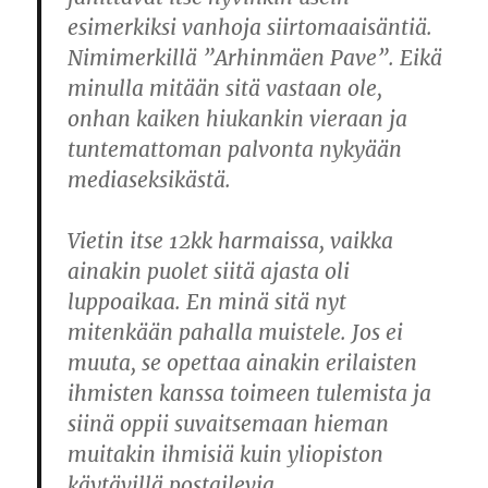
esimerkiksi vanhoja siirtomaaisäntiä.
Nimimerkillä ”Arhinmäen Pave”. Eikä
minulla mitään sitä vastaan ole,
onhan kaiken hiukankin vieraan ja
tuntemattoman palvonta nykyään
mediaseksikästä.
Vietin itse 12kk harmaissa, vaikka
ainakin puolet siitä ajasta oli
luppoaikaa. En minä sitä nyt
mitenkään pahalla muistele. Jos ei
muuta, se opettaa ainakin erilaisten
ihmisten kanssa toimeen tulemista ja
siinä oppii suvaitsemaan hieman
muitakin ihmisiä kuin yliopiston
käytävillä postailevia