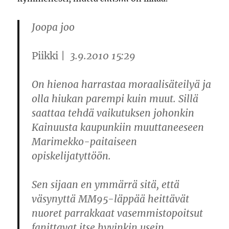
Joopa joo
Piikki
| 3.9.2010 15:29
On hienoa harrastaa moraalisäteilyä ja
olla hiukan parempi kuin muut. Sillä
saattaa tehdä vaikutuksen johonkin
Kainuusta kaupunkiin muuttaneeseen
Marimekko-paitaiseen
opiskelijatyttöön.
Sen sijaan en ymmärrä sitä, että
väsynyttä MM95-läppää heittävät
nuoret parrakkaat vasemmistopoitsut
fanittavat itse hyvinkin usein