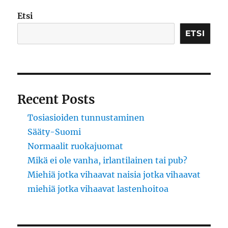
Syrjäytyneet
nuoret
Etsi
ETSI
Recent Posts
Tosiasioiden tunnustaminen
Sääty-Suomi
Normaalit ruokajuomat
Mikä ei ole vanha, irlantilainen tai pub?
Miehiä jotka vihaavat naisia jotka vihaavat
miehiä jotka vihaavat lastenhoitoa