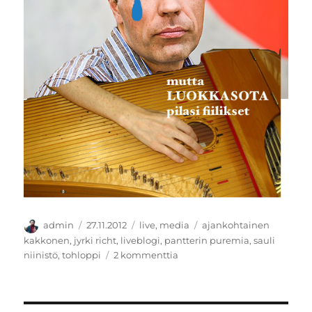
Kirjoittaja
Julkaistu
Kategoriat
Avainsanat
admin
27.11.2012
live
,
media
ajankohtainen
kakkonen
,
jyrki richt
,
liveblogi
,
pantterin puremia
,
sauli
artikkeliin
niinistö
,
tohloppi
2 kommenttia
Liveblogi:
A2
Teema: