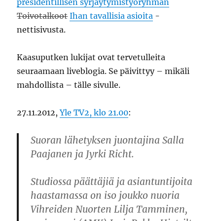
presidentillisen syrjäytymistyöryhmän
Toivotalkoot
Ihan tavallisia asioita
-
nettisivusta.
Kaasuputken lukijat ovat tervetulleita
seuraamaan liveblogia. Se päivittyy – mikäli
mahdollista – tälle sivulle.
27.11.2012,
Yle TV2, klo 21.00
:
Suoran lähetyksen juontajina Salla
Paajanen ja Jyrki Richt.
Studiossa päättäjiä ja asiantuntijoita
haastamassa on iso joukko nuoria
Vihreiden Nuorten Lilja Tamminen,