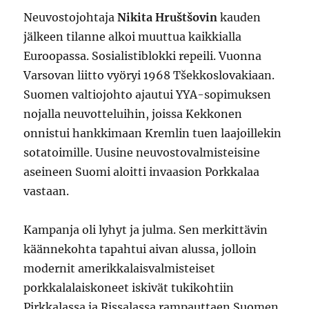
Neuvostojohtaja
Nikita Hruštšovin
kauden
jälkeen tilanne alkoi muuttua kaikkialla
Euroopassa. Sosialistiblokki repeili. Vuonna
Varsovan liitto vyöryi 1968 Tšekkoslovakiaan.
Suomen valtiojohto ajautui YYA-sopimuksen
nojalla neuvotteluihin, joissa Kekkonen
onnistui hankkimaan Kremlin tuen laajoillekin
sotatoimille. Uusine neuvostovalmisteisine
aseineen Suomi aloitti invaasion Porkkalaa
vastaan.
Kampanja oli lyhyt ja julma. Sen merkittävin
käännekohta tapahtui aivan alussa, jolloin
modernit amerikkalaisvalmisteiset
porkkalalaiskoneet iskivät tukikohtiin
Pirkkalassa ja Rissalassa rampauttaen Suomen