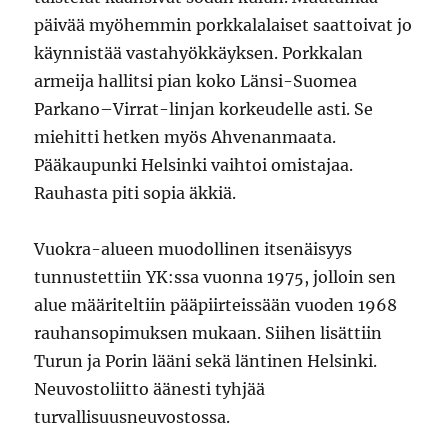
päivää myöhemmin porkkalalaiset saattoivat jo
käynnistää vastahyökkäyksen. Porkkalan
armeija hallitsi pian koko Länsi-Suomea
Parkano–Virrat-linjan korkeudelle asti. Se
miehitti hetken myös Ahvenanmaata.
Pääkaupunki Helsinki vaihtoi omistajaa.
Rauhasta piti sopia äkkiä.
Vuokra-alueen muodollinen itsenäisyys
tunnustettiin YK:ssa vuonna 1975, jolloin sen
alue määriteltiin pääpiirteissään vuoden 1968
rauhansopimuksen mukaan. Siihen lisättiin
Turun ja Porin lääni sekä läntinen Helsinki.
Neuvostoliitto äänesti tyhjää
turvallisuusneuvostossa.