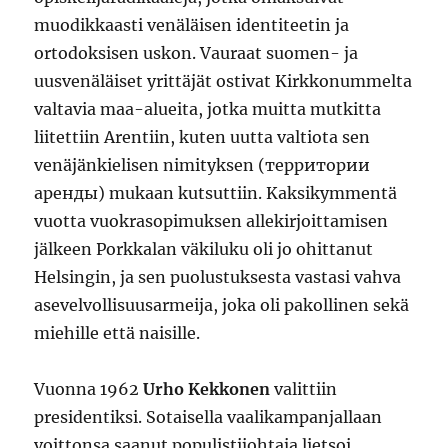
muodikkaasti venäläisen identiteetin ja
ortodoksisen uskon. Vauraat suomen- ja
uusvenäläiset yrittäjät ostivat Kirkkonummelta
valtavia maa-alueita, jotka muitta mutkitta
liitettiin Arentiin, kuten uutta valtiota sen
venäjänkielisen nimityksen (территории
аренды) mukaan kutsuttiin. Kaksikymmentä
vuotta vuokrasopimuksen allekirjoittamisen
jälkeen Porkkalan väkiluku oli jo ohittanut
Helsingin, ja sen puolustuksesta vastasi vahva
asevelvollisuusarmeija, joka oli pakollinen sekä
miehille että naisille.
Vuonna 1962
Urho Kekkonen
valittiin
presidentiksi. Sotaisella vaalikampanjallaan
voittonsa saanut populistijohtaja lietsoi