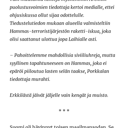
puolustusvoimien tiedottaja kertoi medialle, ettei
ohjusiskussa ollut sijaa odottelulle.
Tiedustelutiedon mukaan alueella valmisteltiin
Hammas-terroristijärjestön raketti-iskua, joka
olisi saattanut ulottua jopa Laihialle asti.
– Pahoittelemme mahdollisia siviiliuhreja, mutta
syyllinen tapahtuneeseen on Hammas, joka ei
epäröi piiloutua lasten selän taakse, Porkkalan
tiedottaja murahti.
Erkkilästä jäivät jäljelle vain kengät ja muisto.
* * *
Suomi oli hävinnyt toisen maailmansodan. Se