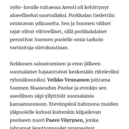
1980-luvulle tultaessa Arenti oli kehittynyt
alueelliseksi suurvallaksi. Porkkalan tiedettiin
omistavan ydinaseita. Sen ja Suomen väliset
rajat olivat viitteelliset, sillä porkkalalaiset
perustivat Suomen puolelle omia tarkoin
vartioituja siirtokuntiaan.
Kekkosen sairastumisen ja eron jälkeen
suomalaiset hajaantuivat keskenään riiteleviksi
ryhmäkunniksi.
Veikko Vennamon
johtama
Suomen Maaseudun Puolue ja etenkin sen
aseellinen siipi yllyttivät suomalaisia
kansannousuun. Etevimpänä hahmona muiden
yläpuolelle kohosi kuitenkin kilpailevan
puolueen nuori
Paavo Väyrynen
, jonka
johtamat levottomuudet provosoivat