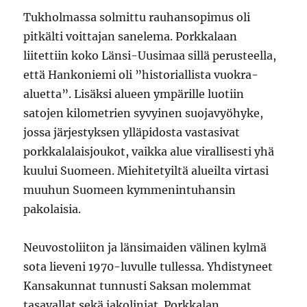
Tukholmassa solmittu rauhansopimus oli
pitkälti voittajan sanelema. Porkkalaan
liitettiin koko Länsi-Uusimaa sillä perusteella,
että Hankoniemi oli ”historiallista vuokra-
aluetta”. Lisäksi alueen ympärille luotiin
satojen kilometrien syvyinen suojavyöhyke,
jossa järjestyksen ylläpidosta vastasivat
porkkalalaisjoukot, vaikka alue virallisesti yhä
kuului Suomeen. Miehitetyiltä alueilta virtasi
muuhun Suomeen kymmenintuhansin
pakolaisia.
Neuvostoliiton ja länsimaiden välinen kylmä
sota lieveni 1970-luvulle tullessa. Yhdistyneet
Kansakunnat tunnusti Saksan molemmat
tasavallat sekä jakolinjat. Porkkalan