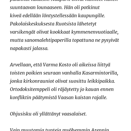
suuntaavan lounaaseen. Hän oli potkinut
kiveä edellään löntystellessään kaupungille.
Pakolaiskeskuksesta Ruotsista lähetetyt
varsikengät olivat kookkaat kymmenenvuotiaalle,
mutta sanomalehtipaperilla topattuna ne pysyivät
napakasti jalassa.
Arvellaan, että Varma Kosto oli aikeissa liittyä
toisten poikien seuraan vanhalla Kasarmintorilla,
jonka kirkonrauniot olivat suosittu leikkipaikka.
Ortodoksitemppeli oli räjäytetty jo kauan ennen
konfliktin päätymistä Vaasan kaistan rajalle.
Ohjusisku oli yllättänyt vaasalaiset.
Vain muutamia tunteja myöhemmin Arennin