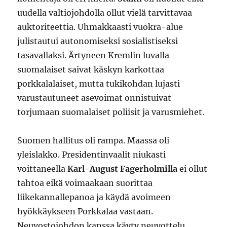
uudella valtiojohdolla ollut vielä tarvittavaa
auktoriteettia. Uhmakkaasti vuokra-alue
julistautui autonomiseksi sosialistiseksi
tasavallaksi. Ärtyneen Kremlin luvalla
suomalaiset saivat käskyn karkottaa
porkkalalaiset, mutta tukikohdan lujasti
varustautuneet asevoimat onnistuivat
torjumaan suomalaiset poliisit ja varusmiehet.
Suomen hallitus oli rampa. Maassa oli
yleislakko. Presidentinvaalit niukasti
voittaneella
Karl-August Fagerholmilla
ei ollut
tahtoa eikä voimaakaan suorittaa
liikekannallepanoa ja käydä avoimeen
hyökkäykseen Porkkalaa vastaan.
Neuvostojohdon kanssa käyty neuvottelu