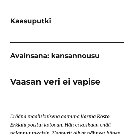
Kaasuputki
Avainsana:
kansannousu
Vaasan veri ei vapise
Eräänä maaliskuisena aamuna
Varma Kosto
Erkkilä
poistui kotoaan. Hän ei koskaan enää
palannut takaisin. Naapurit olivat nähneet hänen