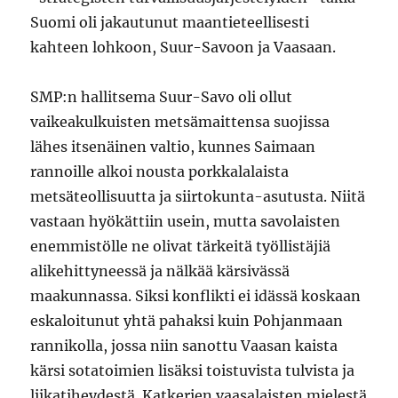
Suomi oli jakautunut maantieteellisesti
kahteen lohkoon, Suur-Savoon ja Vaasaan.
SMP:n hallitsema Suur-Savo oli ollut
vaikeakulkuisten metsämaittensa suojissa
lähes itsenäinen valtio, kunnes Saimaan
rannoille alkoi nousta porkkalalaista
metsäteollisuutta ja siirtokunta-asutusta. Niitä
vastaan hyökättiin usein, mutta savolaisten
enemmistölle ne olivat tärkeitä työllistäjiä
alikehittyneessä ja nälkää kärsivässä
maakunnassa. Siksi konflikti ei idässä koskaan
eskaloitunut yhtä pahaksi kuin Pohjanmaan
rannikolla, jossa niin sanottu Vaasan kaista
kärsi sotatoimien lisäksi toistuvista tulvista ja
liikatiheydestä. Katkerien vaasalaisten mielestä