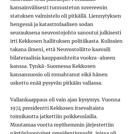
kansainvälisesti tunnustetun suvereenin
statuksen valmistelu oli pitkällä. Liennytyksen
hengessä ja katastrofaalisen sodan
seurauksena neuvostojohto sanoutui julkisesti
irti Kekkosen hallituksen politiikasta. Kulissien
takana ilmeni, että Neuvostoliitto kaavaili
bilateraalisia kauppasuhteita vuokra-alueen
kanssa. Tynkä-Suomessa Kekkosen
kansansuosio oli romahtanut eikä hänen
uskottu enää pysyvän pitkään vallassa.
Vallankaappaus oli vain ajan kysymys. Vuonna
1974 presidentti Kekkosen itsevaltaista
toimikautta jatkettiin poikkeuslailla.
Muutamaa vuotta myöhemmin järjestettiin
näytösluontoiset presidentinvaalit, joissa oli