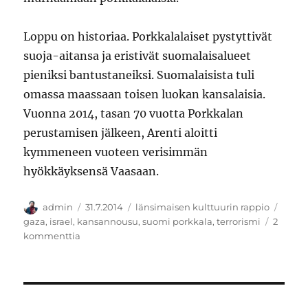
Loppu on historiaa. Porkkalalaiset pystyttivät
suoja-aitansa ja eristivät suomalaisalueet
pieniksi bantustaneiksi. Suomalaisista tuli
omassa maassaan toisen luokan kansalaisia.
Vuonna 2014, tasan 70 vuotta Porkkalan
perustamisen jälkeen, Arenti aloitti
kymmeneen vuoteen verisimmän
hyökkäyksensä Vaasaan.
Kirjoittaja
Julkaistu
Kategoriat
Avain
admin
31.7.2014
länsimaisen kulttuurin rappio
gaza
,
israel
,
kansannousu
,
suomi porkkala
,
terrorismi
2
artikkeliin
kommenttia
Vaasan
veri
ei
vapise