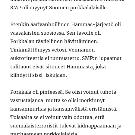
SMP oli myynyt Suomen porkkalalaisille.
Etenkin äärivanhoillinen Hammas-järjestö oli
vaasalaisten suosiossa. Sen tavoite oli
Porkkalan täydellinen hävittäminen.
Tinkimättömyys vetosi. Vennamon
auktoriteettia ei tunnustettu. SMP:n lupaamat
tulitauot eivät sitoneet Hammasta, joka
kiihdytti sissi-iskujaan.
Porkkala oli pinteessä. Se olisi voinut tuhota
vastustajansa, mutta se olisi merkinnyt
kansanmurhaa ja kansainvälistä eristämistä.
Toisaalta se ei voinut vain odottaa, että
suomalaisterroristit tulevat kidnappaamaan ja
murhaamaan porkkalalaisia.