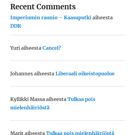
Recent Comments
Imperiumin raunio – Kaasuputki
aiheesta
DDR
Yuri
aiheesta
Cancel?
Johannes
aiheesta
Liberaali oikeistopuolue
Kyllikki Massa
aiheesta
Tulkaa pois
mielenhäiriöstä
Marit
aiheesta
Tulkaa pois mielenhäiriöstä