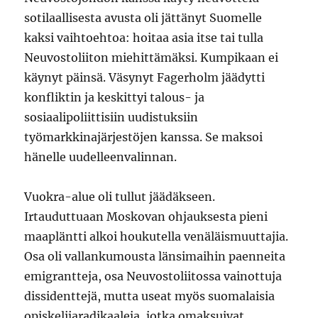
sotilaallisesta avusta oli jättänyt Suomelle
kaksi vaihtoehtoa: hoitaa asia itse tai tulla
Neuvostoliiton miehittämäksi. Kumpikaan ei
käynyt päinsä. Väsynyt Fagerholm jäädytti
konfliktin ja keskittyi talous- ja
sosiaalipoliittisiin uudistuksiin
työmarkkinajärjestöjen kanssa. Se maksoi
hänelle uudelleenvalinnan.
Vuokra-alue oli tullut jäädäkseen.
Irtauduttuaan Moskovan ohjauksesta pieni
maapläntti alkoi houkutella venäläismuuttajia.
Osa oli vallankumousta länsimaihin paenneita
emigrantteja, osa Neuvostoliitossa vainottuja
dissidenttejä, mutta useat myös suomalaisia
opiskelijaradikaaleja, jotka omaksuivat