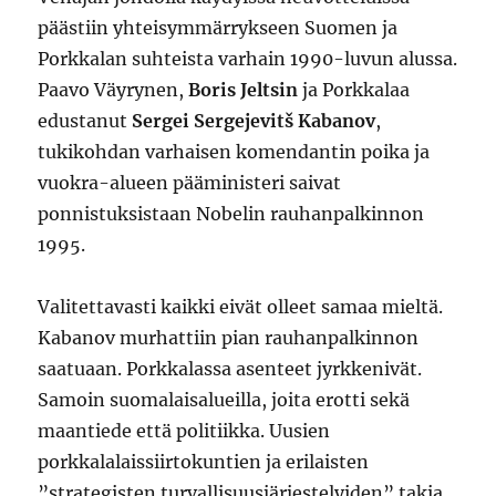
päästiin yhteisymmärrykseen Suomen ja
Porkkalan suhteista varhain 1990-luvun alussa.
Paavo Väyrynen,
Boris Jeltsin
ja Porkkalaa
edustanut
Sergei Sergejevitš Kabanov
,
tukikohdan varhaisen komendantin poika ja
vuokra-alueen pääministeri saivat
ponnistuksistaan Nobelin rauhanpalkinnon
1995.
Valitettavasti kaikki eivät olleet samaa mieltä.
Kabanov murhattiin pian rauhanpalkinnon
saatuaan. Porkkalassa asenteet jyrkkenivät.
Samoin suomalaisalueilla, joita erotti sekä
maantiede että politiikka. Uusien
porkkalalaissiirtokuntien ja erilaisten
”strategisten turvallisuusjärjestelyiden” takia