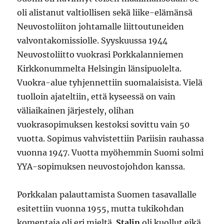
oli alistanut valtiollisen sekä liike-elämänsä
Neuvostoliiton johtamalle liittoutuneiden
valvontakomissiolle. Syyskuussa 1944
Neuvostoliitto vuokrasi Porkkalanniemen
Kirkkonummelta Helsingin länsipuolelta.
Vuokra-alue tyhjennettiin suomalaisista. Vielä
tuolloin ajateltiin, että kyseessä on vain
väliaikainen järjestely, olihan
vuokrasopimuksen kestoksi sovittu vain 50
vuotta. Sopimus vahvistettiin Pariisin rauhassa
vuonna 1947. Vuotta myöhemmin Suomi solmi
YYA-sopimuksen neuvostojohdon kanssa.
Porkkalan palauttamista Suomen tasavallalle
esitettiin vuonna 1955, mutta tukikohdan
komentaja oli eri mieltä.
Stalin
oli kuollut eikä