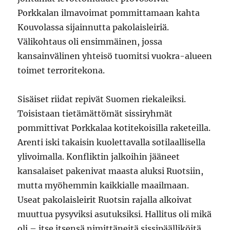
Porkkalan ilmavoimat pommittamaan kahta
Kouvolassa sijainnutta pakolaisleiriä.
Välikohtaus oli ensimmäinen, jossa
kansainvälinen yhteisö tuomitsi vuokra-alueen
toimet terroritekona.
Sisäiset riidat repivät Suomen riekaleiksi.
Toisistaan tietämättömät sissiryhmät
pommittivat Porkkalaa kotitekoisilla raketeilla.
Arenti iski takaisin kuolettavalla sotilaallisella
ylivoimalla. Konfliktin jalkoihin jääneet
kansalaiset pakenivat maasta aluksi Ruotsiin,
mutta myöhemmin kaikkialle maailmaan.
Useat pakolaisleirit Ruotsin rajalla alkoivat
muuttua pysyviksi asutuksiksi. Hallitus oli mikä
oli – itse itsensä nimittäneitä sissipäälliköitä.