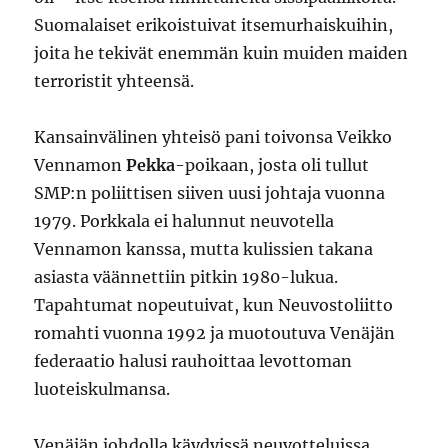
Suomalaiset erikoistuivat itsemurhaiskuihin,
joita he tekivät enemmän kuin muiden maiden
terroristit yhteensä.
Kansainvälinen yhteisö pani toivonsa Veikko
Vennamon
Pekka
-poikaan, josta oli tullut
SMP:n poliittisen siiven uusi johtaja vuonna
1979. Porkkala ei halunnut neuvotella
Vennamon kanssa, mutta kulissien takana
asiasta väännettiin pitkin 1980-lukua.
Tapahtumat nopeutuivat, kun Neuvostoliitto
romahti vuonna 1992 ja muotoutuva Venäjän
federaatio halusi rauhoittaa levottoman
luoteiskulmansa.
Venäjän johdolla käydyissä neuvotteluissa