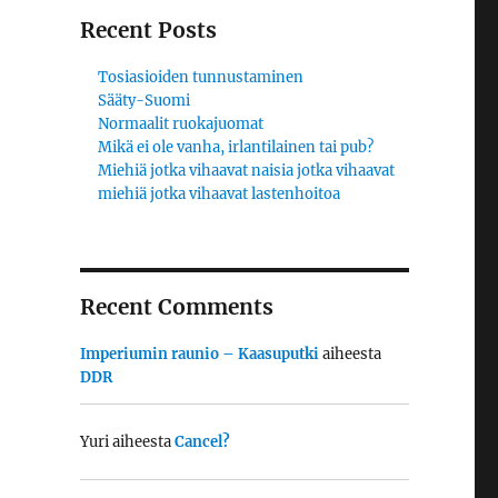
Recent Posts
Tosiasioiden tunnustaminen
Sääty-Suomi
Normaalit ruokajuomat
Mikä ei ole vanha, irlantilainen tai pub?
Miehiä jotka vihaavat naisia jotka vihaavat
miehiä jotka vihaavat lastenhoitoa
Recent Comments
Imperiumin raunio – Kaasuputki
aiheesta
DDR
Yuri
aiheesta
Cancel?