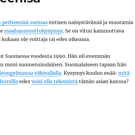
n perheenisä surmaa
entisen naisystävänsä ja muutamia
ole
maahanmuuttokysymys
. Se on vitun kammottava
i kukaan ole voittaja tai edes oikeassa.
ut Suomessa vuodesta 1990. Hän oli enemmän
in moni suomensisulainen. Suomalaiseen tapaan hän
deongelmansa väkivallalla
. Kysymys kuuluu enää:
mitä
horsilla
edes
voisi olla tekemistä
tämän asian kanssa?