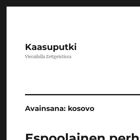
Kaasuputki
Vierailulla Zeitgeistissa
Avainsana:
kosovo
Espoolainen perh