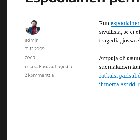
Kun
espoolaine
sivullisia, se ei 
Kirjoittaja
admin
tragedia, jossa e
Julkaistu
31.12.2009
Kategoriat
2009
Ampuja oli asun
Avainsanat
espoo
,
kosovo
,
tragedia
suomalainen ku
artikkeliin
3 kommenttia
ratkaisi parisuh
Espoolainen
ihmettä
Astrid T
perheenisä