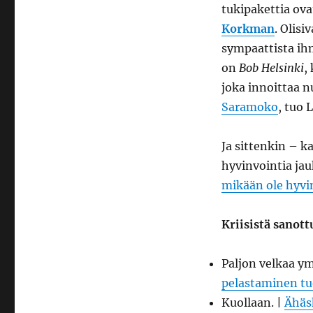
tukipakettia ov
Korkman
. Olisi
sympaattista ihm
on
Bob Helsinki
,
joka innoittaa 
Saramoko
, tuo 
Ja sittenkin – 
hyvinvointia ja
mikään ole hyvi
Kriisistä sanott
Paljon velkaa ym
pelastaminen tu
Kuollaan. |
Ähäsk