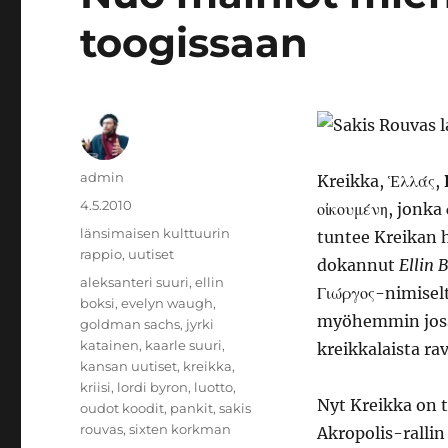
toogissaan
Kirjoittaja
admin
Kreikka, Ἑλλάς,
Julkaistu
4.5.2010
οἰκουμένη, jonka
Kategoriat
länsimaisen kulttuurin
tuntee Kreikan 
rappio
,
uutiset
dokannut
Ellin 
Avainsanat
aleksanteri suuri
,
ellin
Γιώργος-nimiselt
boksi
,
evelyn waugh
,
myöhemmin joss
goldman sachs
,
jyrki
katainen
,
kaarle suuri
,
kreikkalaista ra
kansan uutiset
,
kreikka
,
kriisi
,
lordi byron
,
luotto
,
Nyt Kreikka on t
oudot koodit
,
pankit
,
sakis
rouvas
,
sixten korkman
Akropolis-rallin