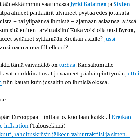
at äänekkäimmin vaatimassa
Jyrki Katainen
ja
Sixten
vatpa ahneet pankkiirit älynneet pyytää edes jotakuta
istä – tai ylipäänsä ihmistä – ajamaan asiaansa. Missä
 kun sitä eniten tarvittaisiin? Kuka voisi olla uusi
Byron
,
nuoret sydämet sykkimään Kreikan asialle?
Jussi
Länsimäen ainoa filhelleeni?
kaikki tämä vaivanäkö on
turhaa
. Kansakunnille
uhavat markkinat ovat jo saaneet päähänpinttymän,
ette
n
niin kauan kuin jossakin on ihmisiä elossa.
ua:
päri Eurooppaa = inflaatio. Kuollaan kaikki. |
Kreikan
o inflaation
(Talouselämä)
utti, rahoituskriisin jälkeen valuuttakriisi ja sitten…