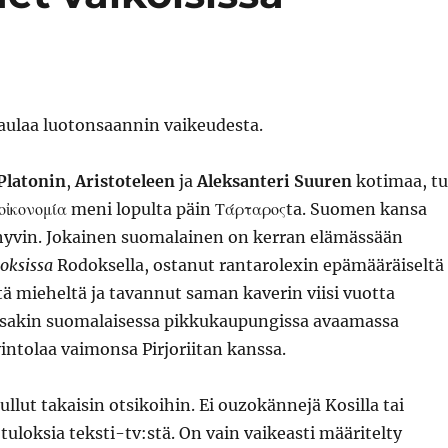
Platonin
,
Aristoteleen
ja
Aleksanteri Suuren
kotimaa, t
 οἰκονομία meni lopulta päin Τάρταροςta. Suomen kansa
hyvin. Jokainen suomalainen on kerran elämässään
Boksissa
Rodoksella, ostanut rantarolexin epämääräiseltä
ä mieheltä ja tavannut saman kaverin viisi vuotta
akin suomalaisessa pikkukaupungissa avaamassa
vintolaa vaimonsa Pirjoriitan kanssa.
ullut takaisin otsikoihin. Ei ouzokännejä Kosilla tai
 tuloksia teksti-tv:stä. On vain vaikeasti määritelty