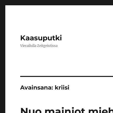
Kaasuputki
Vierailulla Zeitgeistissa
Avainsana:
kriisi
Nuo mainiot mieh