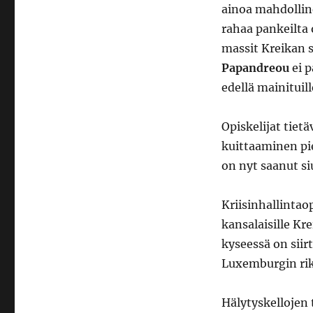
ainoa mahdollin
rahaa pankeilta 
massit Kreikan s
Papandreou
ei p
edellä mainituill
Opiskelijat tie
kuittaaminen pi
on nyt saanut si
Kriisinhallintao
kansalaisille Kr
kyseessä on siir
Luxemburgin rik
Hälytyskellojen 