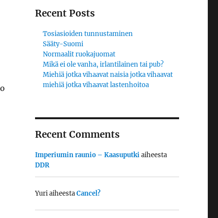
Recent Posts
Tosiasioiden tunnustaminen
Sääty-Suomi
Normaalit ruokajuomat
Mikä ei ole vanha, irlantilainen tai pub?
Miehiä jotka vihaavat naisia jotka vihaavat
miehiä jotka vihaavat lastenhoitoa
uo
Recent Comments
Imperiumin raunio – Kaasuputki
aiheesta
DDR
Yuri
aiheesta
Cancel?