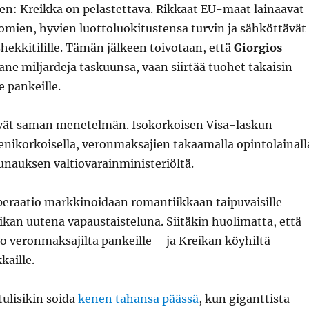
en: Kreikka on pelastettava. Rikkaat EU-maat lainaavat
omien, hyvien luottoluokitustensa turvin ja sähköttävät
hekkitilille. Tämän jälkeen toivotaan, että
Giorgios
ane miljardeja taskuunsa, vaan siirtää tuohet takaisin
e pankeille.
tävät saman menetelmän. Isokorkoisen Visa-laskun
enikorkoisella, veronmaksajien takaamalla opintolainall
unauksen valtiovarainministeriöltä.
peraatio markkinoidaan romantiikkaan taipuvaisille
eikan uutena vapaustaisteluna. Siitäkin huolimatta, että
to veronmaksajilta pankeille – ja Kreikan köyhiltä
kaille.
tulisikin soida
kenen tahansa päässä
, kun giganttista