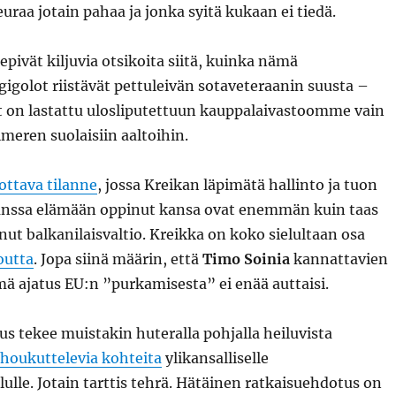
euraa jotain pahaa ja jonka syitä kukaan ei tiedä.
epivät kiljuvia otsikoita siitä, kuinka nämä
gigolot riistävät pettuleivän sotaveteraanin suusta –
ät on lastattu ulosliputettuun kauppalaivastoomme vain
imeren suolaisiin aaltoihin.
ottava tilanne
, jossa Kreikan läpimätä hallinto ja tuon
nssa elämään oppinut kansa ovat enemmän kuin taas
nut balkanilaisvaltio. Kreikka on koko sielultaan osa
outta
. Jopa siinä määrin, että
Timo Soinia
kannattavien
imä ajatus EU:n ”purkamisesta” ei enää auttaisi.
 tekee muistakin huteralla pohjalla heiluvista
n houkuttelevia kohteita
ylikansalliselle
lle. Jotain tarttis tehrä. Hätäinen ratkaisuehdotus on