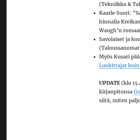
(Tekniikka & Ta
Kaarle Suuri: ”
hinnalla Kreikan
Waugh’n romaan
Savolaiset ja kuu
(Taloussanomat
Myös Kusari pää
Luokittajat kuin
UPDATE
(klo 15.
kirjanpitonsa
Go
siitä, miten pal