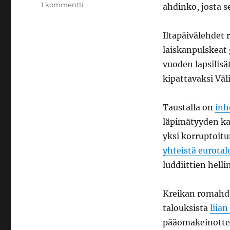
artikkeliin
1 kommentti
ahdinko, josta s
Nuo
mainiot
Iltapäivälehdet r
miehet
valkoisissa
laiskanpulskeat 
toogissaan
vuoden lapsilis
kipattavaksi Väl
Taustalla on
inh
läpimätyyden ka
yksi korruptoitu
yhteistä eurotal
luddiittien hell
Kreikan romahdus
talouksista
liia
pääomakeinottelu