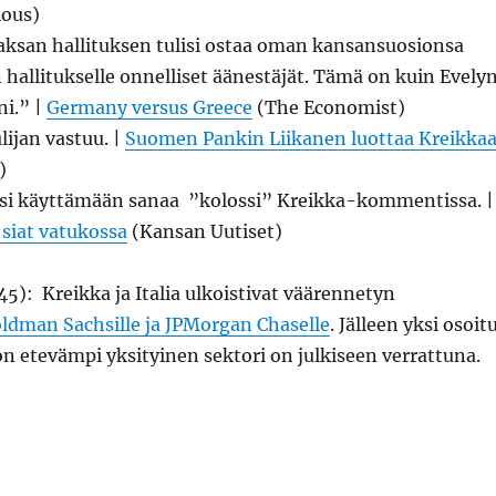
lous)
Saksan hallituksen tulisi ostaa oman kansansuosionsa
 hallitukselle onnelliset äänestäjät. Tämä on kuin Evely
i.” |
Germany versus Greece
(The Economist)
lijan vastuu. |
Suomen Pankin Liikanen luottaa Kreikka
)
si käyttämään sanaa ”kolossi” Kreikka-kommentissa. |
 siat vatukossa
(Kansan Uutiset)
45): Kreikka ja Italia ulkoistivat väärennetyn
ldman Sachsille ja JPMorgan Chaselle
. Jälleen yksi osoit
jon etevämpi yksityinen sektori on julkiseen verrattuna.