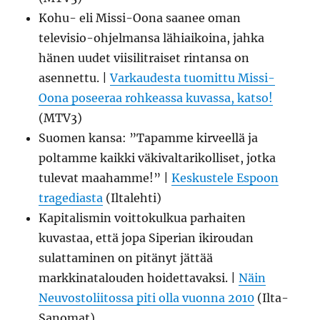
Kohu- eli Missi-Oona saanee oman
televisio-ohjelmansa lähiaikoina, jahka
hänen uudet viisilitraiset rintansa on
asennettu. |
Varkaudesta tuomittu Missi-
Oona poseeraa rohkeassa kuvassa, katso!
(MTV3)
Suomen kansa: ”Tapamme kirveellä ja
poltamme kaikki väkivaltarikolliset, jotka
tulevat maahamme!” |
Keskustele Espoon
tragediasta
(Iltalehti)
Kapitalismin voittokulkua parhaiten
kuvastaa, että jopa Siperian ikiroudan
sulattaminen on pitänyt jättää
markkinatalouden hoidettavaksi. |
Näin
Neuvostoliitossa piti olla vuonna 2010
(Ilta-
Sanomat)