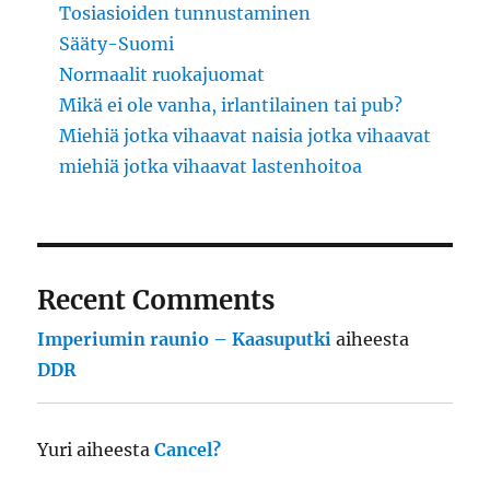
Tosiasioiden tunnustaminen
Sääty-Suomi
Normaalit ruokajuomat
Mikä ei ole vanha, irlantilainen tai pub?
Miehiä jotka vihaavat naisia jotka vihaavat
miehiä jotka vihaavat lastenhoitoa
Recent Comments
Imperiumin raunio – Kaasuputki
aiheesta
DDR
Yuri
aiheesta
Cancel?