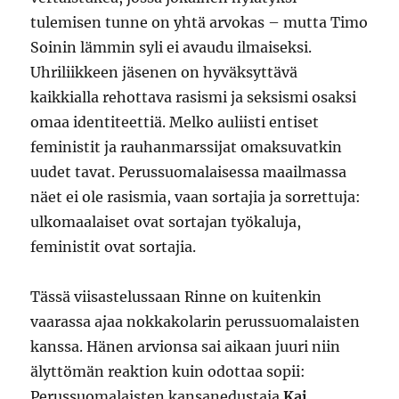
tulemisen tunne on yhtä arvokas – mutta Timo
Soinin lämmin syli ei avaudu ilmaiseksi.
Uhriliikkeen jäsenen on hyväksyttävä
kaikkialla rehottava rasismi ja seksismi osaksi
omaa identiteettiä. Melko auliisti entiset
feministit ja rauhanmarssijat omaksuvatkin
uudet tavat. Perussuomalaisessa maailmassa
näet ei ole rasismia, vaan sortajia ja sorrettuja:
ulkomaalaiset ovat sortajan työkaluja,
feministit ovat sortajia.
Tässä viisastelussaan Rinne on kuitenkin
vaarassa ajaa nokkakolarin perussuomalaisten
kanssa. Hänen arvionsa sai aikaan juuri niin
älyttömän reaktion kuin odottaa sopii:
Perussuomalaisten kansanedustaja
Kaj