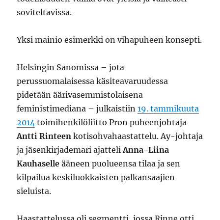
soviteltavissa.
Yksi mainio esimerkki on vihapuheen konsepti.
Helsingin Sanomissa – jota
perussuomalaisessa käsiteavaruudessa
pidetään äärivasemmistolaisena
feministimediana – julkaistiin
19. tammikuuta
2014
toimihenkilöliitto Pron puheenjohtaja
Antti Rinteen
kotisohvahaastattelu. Ay-johtaja
ja jäsenkirjademari ajatteli
Anna-Liina
Kauhaselle
ääneen puolueensa tilaa ja sen
kilpailua keskiluokkaisten palkansaajien
sieluista.
Haastattelussa oli segmentti, jossa Rinne otti