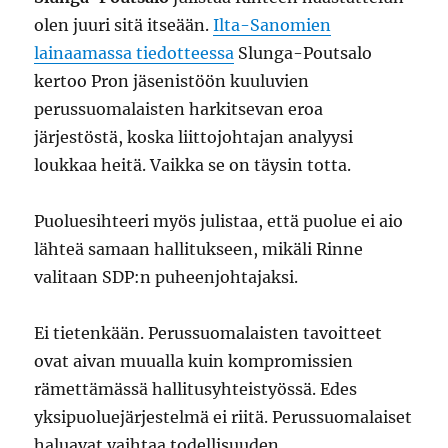
olen juuri sitä itseään.
Ilta-Sanomien
lainaamassa tiedotteessa
Slunga-Poutsalo
kertoo Pron jäsenistöön kuuluvien
perussuomalaisten harkitsevan eroa
järjestöstä, koska liittojohtajan analyysi
loukkaa heitä. Vaikka se on täysin totta.
Puoluesihteeri myös julistaa, että puolue ei aio
lähteä samaan hallitukseen, mikäli Rinne
valitaan SDP:n puheenjohtajaksi.
Ei tietenkään. Perussuomalaisten tavoitteet
ovat aivan muualla kuin kompromissien
rämettämässä hallitusyhteistyössä. Edes
yksipuoluejärjestelmä ei riitä. Perussuomalaiset
haluavat vaihtaa todellisuuden.