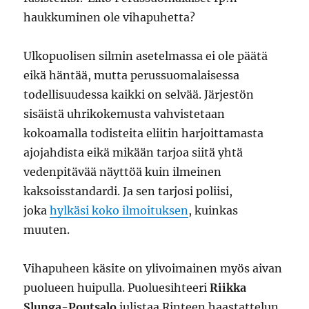
haukkuminen ole vihapuhetta?
Ulkopuolisen silmin asetelmassa ei ole päätä
eikä häntää, mutta perussuomalaisessa
todellisuudessa kaikki on selvää. Järjestön
sisäistä uhrikokemusta vahvistetaan
kokoamalla todisteita eliitin harjoittamasta
ajojahdista eikä mikään tarjoa siitä yhtä
vedenpitävää näyttöä kuin ilmeinen
kaksoisstandardi. Ja sen tarjosi poliisi,
joka
hylkäsi koko ilmoituksen
, kuinkas
muuten.
Vihapuheen käsite on ylivoimainen myös aivan
puolueen huipulla. Puoluesihteeri
Riikka
Slunga-Poutsalo
julistaa Rinteen haastattelun