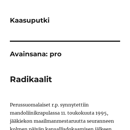
Kaasuputki
Avainsana:
pro
Radikaalit
Perussuomalaiset r.p. synnytettiin
mandoliinikrapulassa 11. toukokuuta 1995,
jääkiekon maailmanmestaruutta seuranneen
kolmen päivän kansallisdokaamisen jälkeen.