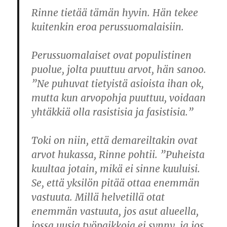
Rinne tietää tämän hyvin. Hän tekee
kuitenkin eroa perussuomalaisiin.
Perussuomalaiset ovat populistinen
puolue, jolta puuttuu arvot, hän sanoo.
”Ne puhuvat tietyistä asioista ihan ok,
mutta kun arvopohja puuttuu, voidaan
yhtäkkiä olla rasistisia ja fasistisia.”
Toki on niin, että demareiltakin ovat
arvot hukassa, Rinne pohtii. ”Puheista
kuultaa jotain, mikä ei sinne kuuluisi.
Se, että yksilön pitää ottaa enemmän
vastuuta. Millä helvetillä otat
enemmän vastuuta, jos asut alueella,
jossa uusia työpaikkoja ei synny, ja jos