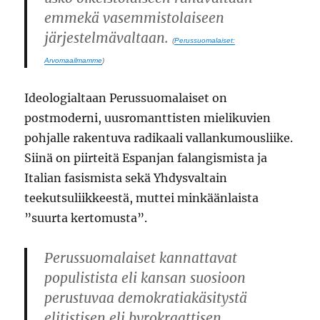
emmekä vasemmistolaiseen
järjestelmävaltaan.
(
Perussuomalaiset:
Arvomaailmamme
)
Ideologialtaan Perussuomalaiset on
postmoderni, uusromanttisten mielikuvien
pohjalle rakentuva radikaali vallankumousliike.
Siinä on piirteitä Espanjan falangismista ja
Italian fasismista sekä Yhdysvaltain
teekutsuliikkeestä, muttei minkäänlaista
”suurta kertomusta”.
Perussuomalaiset kannattavat
populistista eli kansan suosioon
perustuvaa demokratiakäsitystä
elitistisen eli byrokraattisen