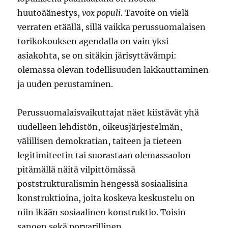
huutoäänestys,
vox populi
. Tavoite on vielä
verraten etäällä, sillä vaikka perussuomalaisen
torikokouksen agendalla on vain yksi
asiakohta, se on sitäkin järisyttävämpi:
olemassa olevan todellisuuden lakkauttaminen
ja uuden perustaminen.
Perussuomalaisvaikuttajat näet kiistävät yhä
uudelleen lehdistön, oikeusjärjestelmän,
välillisen demokratian, taiteen ja tieteen
legitimiteetin tai suorastaan olemassaolon
pitämällä näitä vilpittömässä
poststrukturalismin hengessä sosiaalisina
konstruktioina, joita koskeva keskustelu on
niin ikään sosiaalinen konstruktio. Toisin
sanoen sekä porvarillinen