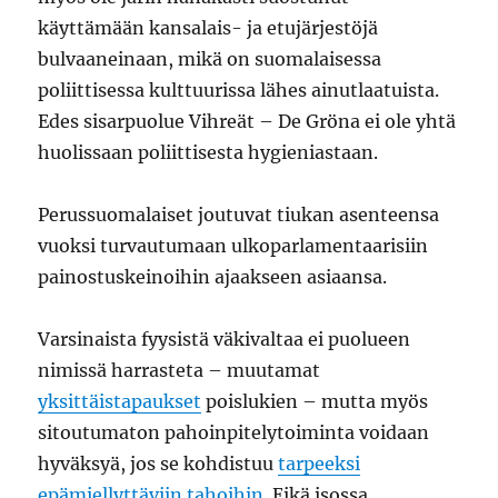
käyttämään kansalais- ja etujärjestöjä
bulvaaneinaan, mikä on suomalaisessa
poliittisessa kulttuurissa lähes ainutlaatuista.
Edes sisarpuolue Vihreät – De Gröna ei ole yhtä
huolissaan poliittisesta hygieniastaan.
Perussuomalaiset joutuvat tiukan asenteensa
vuoksi turvautumaan ulkoparlamentaarisiin
painostuskeinoihin ajaakseen asiaansa.
Varsinaista fyysistä väkivaltaa ei puolueen
nimissä harrasteta – muutamat
yksittäistapaukset
poislukien – mutta myös
sitoutumaton pahoinpitelytoiminta voidaan
hyväksyä, jos se kohdistuu
tarpeeksi
epämiellyttäviin tahoihin
. Eikä isossa