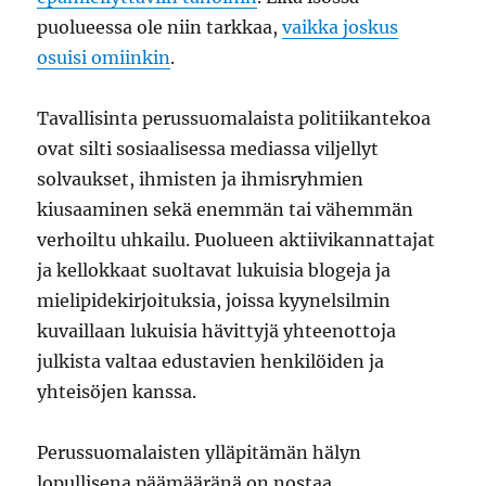
puolueessa ole niin tarkkaa,
vaikka joskus
osuisi omiinkin
.
Tavallisinta perussuomalaista politiikantekoa
ovat silti sosiaalisessa mediassa viljellyt
solvaukset, ihmisten ja ihmisryhmien
kiusaaminen sekä enemmän tai vähemmän
verhoiltu uhkailu. Puolueen aktiivikannattajat
ja kellokkaat suoltavat lukuisia blogeja ja
mielipidekirjoituksia, joissa kyynelsilmin
kuvaillaan lukuisia hävittyjä yhteenottoja
julkista valtaa edustavien henkilöiden ja
yhteisöjen kanssa.
Perussuomalaisten ylläpitämän hälyn
lopullisena päämääränä on nostaa