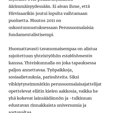
äärimmäisyydessään. Ei aivan ihme, että
Hirvisaarikin joutui lopulta vaihtamaan
puoluetta. Muutos 2011 on
uskontunnustuksessaan Perussuomalaisia
fundamentalistisempi.
Huomattavasti tavanomaisempaa on alistua
rajoitettuun yhteistyöhön
establishmentin
kanssa. Yhteiskunnalla on joka tapauksessa
paljon annettavaa. Työpaikkoja,
sosiaalietuuksia, parisuhteita. Siksi
vihkiytyneimmätkin perussuomalaisajattelijat
opettelevat eliitin kielen aakkosia, vaikka he
yhä kokevat lainsäädännön ja -tulkinnan
edustavan rinnakkaista universumia ja
sortovaltaa.