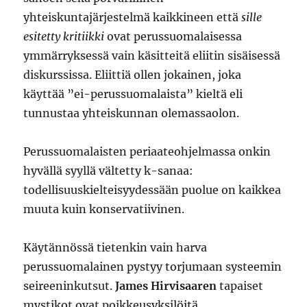
yhteiskuntajärjestelmä kaikkineen että
sille
esitetty kritiikki
ovat perussuomalaisessa
ymmärryksessä vain käsitteitä eliitin sisäisessä
diskurssissa. Eliittiä ollen jokainen, joka
käyttää ”ei-perussuomalaista” kieltä eli
tunnustaa yhteiskunnan olemassaolon.
Perussuomalaisten periaateohjelmassa onkin
hyvällä syyllä vältetty k-sanaa:
todellisuuskielteisyydessään puolue on kaikkea
muuta kuin konservatiivinen.
Käytännössä tietenkin vain harva
perussuomalainen pystyy torjumaan systeemin
seireeninkutsut.
James Hirvisaaren
tapaiset
mystikot ovat poikkeusyksilöitä