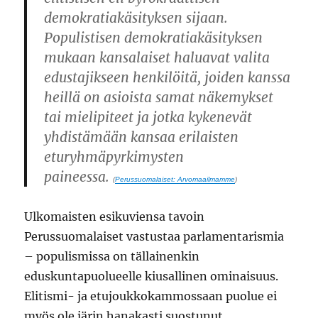
demokratiakäsityksen sijaan.
Populistisen demokratiakäsityksen
mukaan kansalaiset haluavat valita
edustajikseen henkilöitä, joiden kanssa
heillä on asioista samat näkemykset
tai mielipiteet ja jotka kykenevät
yhdistämään kansaa erilaisten
eturyhmäpyrkimysten
paineessa.
(
Perussuomalaiset: Arvomaailmamme
)
Ulkomaisten esikuviensa tavoin
Perussuomalaiset vastustaa parlamentarismia
– populismissa on tällainenkin
eduskuntapuolueelle kiusallinen ominaisuus.
Elitismi- ja etujoukkokammossaan puolue ei
myös ole järin hanakasti suostunut