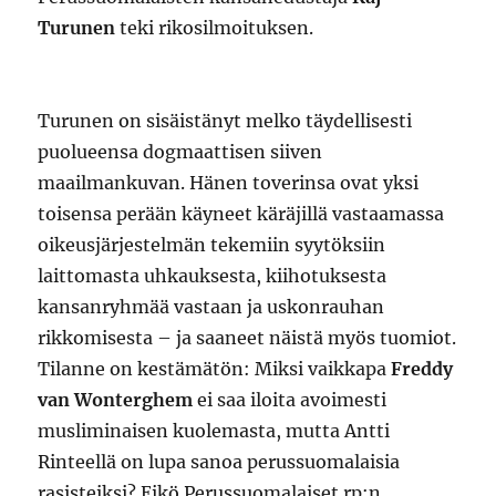
Turunen
teki rikosilmoituksen.
Turunen on sisäistänyt melko täydellisesti
puolueensa dogmaattisen siiven
maailmankuvan. Hänen toverinsa ovat yksi
toisensa perään käyneet käräjillä vastaamassa
oikeusjärjestelmän tekemiin syytöksiin
laittomasta uhkauksesta, kiihotuksesta
kansanryhmää vastaan ja uskonrauhan
rikkomisesta – ja saaneet näistä myös tuomiot.
Tilanne on kestämätön: Miksi vaikkapa
Freddy
van Wonterghem
ei saa iloita avoimesti
musliminaisen kuolemasta, mutta Antti
Rinteellä on lupa sanoa perussuomalaisia
rasisteiksi? Eikö Perussuomalaiset rp:n