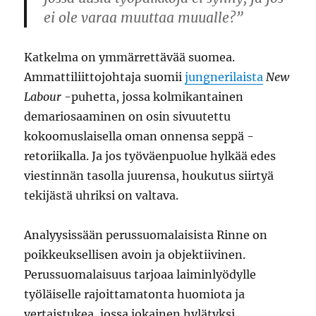
ei ole varaa muuttaa muualle?”
Katkelma on ymmärrettävää suomea.
Ammattiliittojohtaja suomii
jungnerilaista
New
Labour
-puhetta, jossa kolmikantainen
demariosaaminen on osin sivuutettu
kokoomuslaisella oman onnensa seppä -
retoriikalla. Ja jos työväenpuolue hylkää edes
viestinnän tasolla juurensa, houkutus siirtyä
tekijästä uhriksi on valtava.
Analyysissään perussuomalaisista Rinne on
poikkeuksellisen avoin ja objektiivinen.
Perussuomalaisuus tarjoaa laiminlyödylle
työläiselle rajoittamatonta huomiota ja
vertaistukea, jossa jokainen hylätyksi