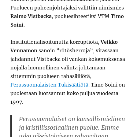
Puolueen puheenjohtajaksi valittiin nimismies
Raimo Vistbacka
, puoluesihteeriksi VTM
Timo
Soini
.
Institutionalisoitunutta korruptiota,
Veikko
Vennamon
sanoin ”rötösherroja”, virassaan
jahdannut Vistbacka oli vankan kokemuksensa
nojalla luonnollinen valinta johtamaan
sittemmin puolueen rahasäiliötä,
Perussuomalaisten Tukisäätiötä
. Timo Soini on
puolestaan luotsannut koko puljua vuodesta
1997.
Perussuomalaiset on kansallismielinen
ja kristillissosiaalinen puolue. Emme
usko oikeistolaiseen rahavaltaan