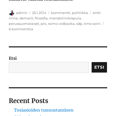
Kirjoittaja
Julkaistu
Kategoriat
Avainsanat
admin
25.1.2014
kommentti
,
politiikka
antti
rinne
,
demarit
,
filosofia
,
mandoliinikrapula
,
perussuomalaiset
,
pro
,
raimo vistbacka
,
sdp
,
timo soini
artikkeliin
6 kommenttia
Radikaalit
Etsi
ETSI
Recent Posts
Tosiasioiden tunnustaminen