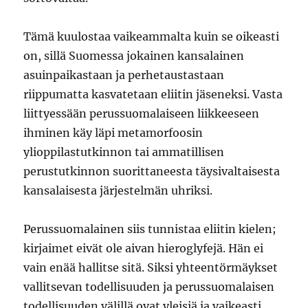
Tämä kuulostaa vaikeammalta kuin se oikeasti
on, sillä Suomessa jokainen kansalainen
asuinpaikastaan ja perhetaustastaan
riippumatta kasvatetaan eliitin jäseneksi. Vasta
liittyessään perussuomalaiseen liikkeeseen
ihminen käy läpi metamorfoosin
ylioppilastutkinnon tai ammatillisen
perustutkinnon suorittaneesta täysivaltaisesta
kansalaisesta järjestelmän uhriksi.
Perussuomalainen siis tunnistaa eliitin kielen;
kirjaimet eivät ole aivan hieroglyfejä. Hän ei
vain enää hallitse sitä. Siksi yhteentörmäykset
vallitsevan todellisuuden ja perussuomalaisen
todellisuuden välillä ovat yleisiä ja vaikeasti