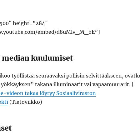
”500″ height=”284″
ww.youtube.com/embed/d8uMlv_M_bE”]
n median kuulumiset
ikoo työllistää seuraavaksi poliisin selvittääkseen, ovatk
yökkäyksen” takana illuminaatit vai vapaamuurarit. |
e-videon takaa löytyy Sosiaaliviraston
ekti
(Tietoviikko)
set