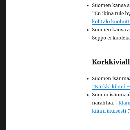
Suomen kansa ai
”En ikinä tule 
kohtalo kuohutta
Suomen kansa ai
Seppo ei kuolek
Korkkiviall
Suomen isänmaall
”Korkki kiinni –
Suomn isänmaall
narahtaa. |
Klam
kiinni ikuisesti
(