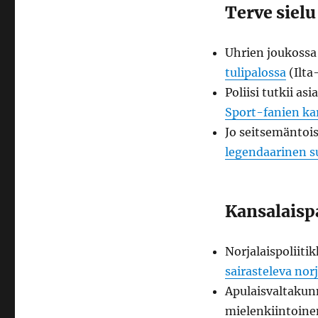
Terve sielu
Uhrien joukossa 
tulipalossa
(Ilt
Poliisi tutkii asi
Sport-fanien k
Jo seitsemäntoi
legendaarinen su
Kansalaispa
Norjalaispoliiti
sairasteleva nor
Apulaisvaltakun
mielenkiintoinen