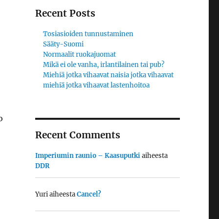
Recent Posts
Tosiasioiden tunnustaminen
Sääty-Suomi
Normaalit ruokajuomat
Mikä ei ole vanha, irlantilainen tai pub?
Miehiä jotka vihaavat naisia jotka vihaavat
miehiä jotka vihaavat lastenhoitoa
o
Recent Comments
Imperiumin raunio – Kaasuputki
aiheesta
DDR
Yuri
aiheesta
Cancel?