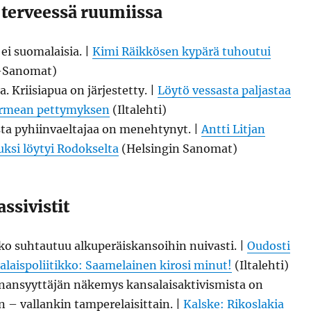
 terveessä ruumiissa
ei suomalaisia. |
Kimi Räikkösen kypärä tuhoutui
a-Sanomat)
aa. Kriisiapua on järjestetty. |
Löytö vessasta paljastaa
armean pettymyksen
(Iltalehti)
sta pyhiinvaeltajaa on menehtynyt. |
Antti Litjan
ksi löytyi Rodokselta
(Helsingin Sanomat)
ssivistit
kko suhtautuu alkuperäiskansoihin nuivasti. |
Oudosti
jalaispoliitikko: Saamelainen kirosi minut!
(Iltalehti)
nansyyttäjän näkemys kansalaisaktivismista on
 – vallankin tamperelaisittain. |
Kalske: Rikoslakia