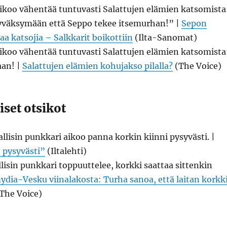
koo vähentää tuntuvasti Salattujen elämien katsomista
hyväksymään että Seppo tekee itsemurhan!” |
Sepon
a katsojia – Salkkarit boikottiin
(Ilta-Sanomat)
koo vähentää tuntuvasti Salattujen elämien katsomista
aan! |
Salattujen elämien kohujakso pilalla?
(The Voice)
iset otsikot
isin punkkari aikoo panna korkin kiinni pysyvästi. |
 pysyvästi”
(Iltalehti)
isin punkkari toppuuttelee, korkki saattaa sittenkin
ydia-Vesku viinalakosta: Turha sanoa, että laitan korkk
The Voice)