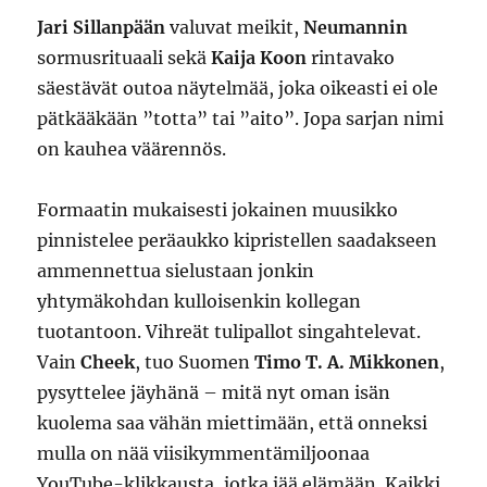
Jari Sillanpään
valuvat meikit,
Neumannin
sormusrituaali sekä
Kaija Koon
rintavako
säestävät outoa näytelmää, joka oikeasti ei ole
pätkääkään ”totta” tai ”aito”. Jopa sarjan nimi
on kauhea väärennös.
Formaatin mukaisesti jokainen muusikko
pinnistelee peräaukko kipristellen saadakseen
ammennettua sielustaan jonkin
yhtymäkohdan kulloisenkin kollegan
tuotantoon. Vihreät tulipallot singahtelevat.
Vain
Cheek
, tuo Suomen
Timo T. A. Mikkonen
,
pysyttelee jäyhänä – mitä nyt oman isän
kuolema saa vähän miettimään, että onneksi
mulla on nää viisikymmentämiljoonaa
YouTube-klikkausta, jotka jää elämään. Kaikki