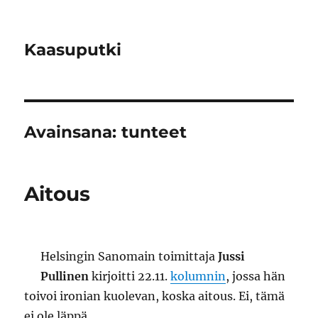
Kaasuputki
Avainsana:
tunteet
Aitous
Helsingin Sanomain toimittaja
Jussi
Pullinen
kirjoitti 22.11.
kolumnin
, jossa hän
toivoi ironian kuolevan, koska aitous. Ei, tämä
ei ole läppä.