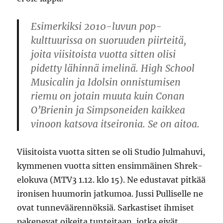
Esimerkiksi 2010-luvun pop-
kulttuurissa on suoruuden piirteitä,
joita viisitoista vuotta sitten olisi
pidetty lähinnä imelinä. High School
Musicalin ja Idolsin onnistumisen
riemu on jotain muuta kuin Conan
O’Brienin ja Simpsoneiden kaikkea
vinoon katsova itseironia. Se on aitoa.
Viisitoista vuotta sitten se oli Studio Julmahuvi,
kymmenen vuotta sitten ensimmäinen Shrek-
elokuva (MTV3 1.12. klo 15). Ne edustavat pitkää
ironisen huumorin jatkumoa. Jussi Pulliselle ne
ovat tunneväärennöksiä. Sarkastiset ihmiset
pakenevat oikeita tunteitaan, jotka eivät