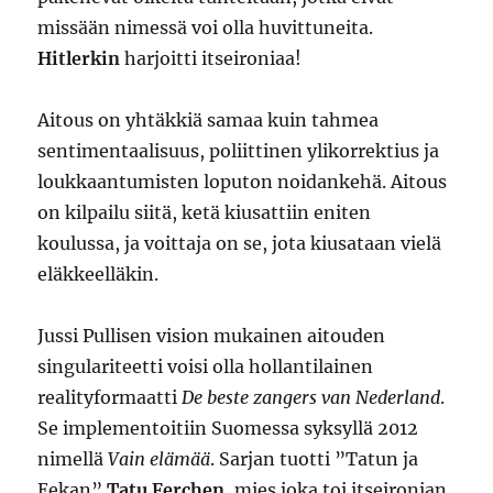
missään nimessä voi olla huvittuneita.
Hitlerkin
harjoitti itseironiaa!
Aitous on yhtäkkiä samaa kuin tahmea
sentimentaalisuus, poliittinen ylikorrektius ja
loukkaantumisten loputon noidankehä. Aitous
on kilpailu siitä, ketä kiusattiin eniten
koulussa, ja voittaja on se, jota kiusataan vielä
eläkkeelläkin.
Jussi Pullisen vision mukainen aitouden
singulariteetti voisi olla hollantilainen
realityformaatti
De beste zangers van Nederland
.
Se implementoitiin Suomessa syksyllä 2012
nimellä
Vain elämää
. Sarjan tuotti ”Tatun ja
Eekan”
Tatu Ferchen
, mies joka toi itseironian