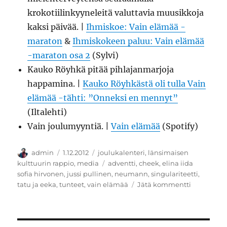
krokotiilinkyyneleitä valuttavia muusikkoja
kaksi päivää. |
Ihmiskoe: Vain elämää -
maraton
&
Ihmiskokeen paluu: Vain elämää
-maraton osa 2
(Sylvi)
Kauko Röyhkä pitää pihlajanmarjoja
happamina. |
Kauko Röyhkästä oli tulla Vain
elämää -tähti: ”Onneksi en mennyt”
(Iltalehti)
Vain joulumyyntiä. |
Vain elämää
(Spotify)
Kirjoittaja
Julkaistu
Kategoriat
admin
1.12.2012
joulukalenteri
,
länsimaisen
Avainsanat
kulttuurin rappio
,
media
adventti
,
cheek
,
elina iida
sofia hirvonen
,
jussi pullinen
,
neumann
,
singulariteetti
,
artikkeliin
tatu ja eeka
,
tunteet
,
vain elämää
Jätä kommentti
Aitous