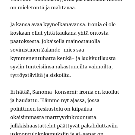
on mieletöntä ja mahtavaa.
Ja kansa avaa kyynelkanavansa. Ironia ei ole
koskaan ollut yhtä kaukana yhtä ontosta
paatoksesta. Jokaisella mainostauolla
sovinistinen Zalando-mies saa
kymmenentuhatta kenkä- ja laukkutilausta
syviin tunteisiinsa rakastuneilta vaimoilta,
tyttöystäviltä ja siskoilta.
Ei hätää, Sanoma-konserni: ironia on kuollut
ja haudattu. Elämme nyt ajassa, jossa
poliittinen keskustelu on kilpailua
okaisimmasta marttyyrinkruunusta,
julkkishaastattelut päättyvät pakahduttaviin
uskoontulokokemuksiin ja ei-sanat on