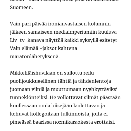
Suomeen.
Vain pari päivää ironianvastaisen kolumnin
jälkeen samaiseen mediaimperiumiin kuuluva
Liv-tv-kanava näyttää kaikki syksyllä esitetyt
Vain elämää -jaksot kahtena
maratonlähetyksenä.
Mikkeliläishuvilaan on sullottu reilu
puolijoukkueellinen tähtiä ja tähdenlentoja
juomaan viiniä ja muuttumaan nyyhkyttäviksi
tunneklönteiksi. He vollottavat silmät päästään
kuullessaan omia biisejään laulettavan ja
kehuvat kollegoitaan tulkinnoista, joita ei
pimeässä baarissa normikaraokesta erottaisi.