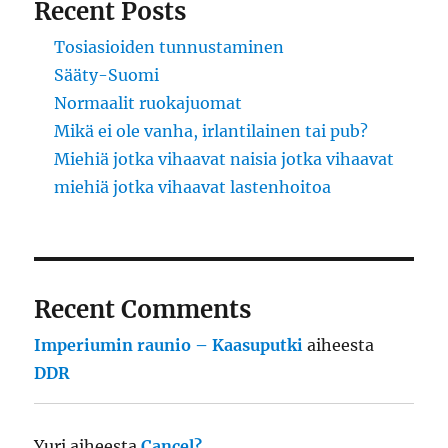
Recent Posts
Tosiasioiden tunnustaminen
Sääty-Suomi
Normaalit ruokajuomat
Mikä ei ole vanha, irlantilainen tai pub?
Miehiä jotka vihaavat naisia jotka vihaavat
miehiä jotka vihaavat lastenhoitoa
Recent Comments
Imperiumin raunio – Kaasuputki
aiheesta
DDR
Yuri
aiheesta
Cancel?