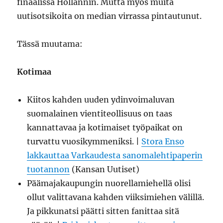
finaalissa Hollannin. Mutta myös muita
uutisotsikoita on median virrassa pintautunut.
Tässä muutama:
Kotimaa
Kiitos kahden uuden ydinvoimaluvan
suomalainen vientiteollisuus on taas
kannattavaa ja kotimaiset työpaikat on
turvattu vuosikymmeniksi. |
Stora Enso
lakkauttaa Varkaudesta sanomalehtipaperin
tuotannon
(Kansan Uutiset)
Päämajakaupungin nuorellamiehellä olisi
ollut valittavana kahden viiksimiehen välillä.
Ja pikkunatsi päätti sitten fanittaa sitä