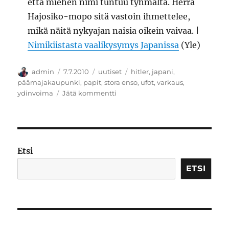
että miehen nimi tuntuu tyhmältä. Herra
Hajosiko-mopo sitä vastoin ihmettelee,
mikä näitä nykyajan naisia oikein vaivaa. |
Nimikiistasta vaalikysymys Japanissa
(Yle)
Kirjoittaja
Julkaistu
Kategoriat
Avainsanat
admin
7.7.2010
uutiset
hitler
,
japani
,
päämajakaupunki
,
papit
,
stora enso
,
ufot
,
varkaus
,
artikkeliin
ydinvoima
Jätä kommentti
Kesäisen
uutistulvan
akanvirrassa
Etsi
ETSI