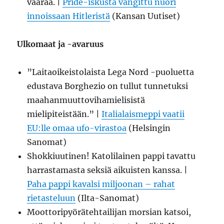
väärää. |
Pride-iskusta vangittu nuori
innoissaan Hitleristä
(Kansan Uutiset)
Ulkomaat ja -avaruus
”Laitaoikeistolaista Lega Nord -puoluetta
edustava Borghezio on tullut tunnetuksi
maahanmuuttovihamielisistä
mielipiteistään.” |
Italialaismeppi vaatii
EU:lle omaa ufo-virastoa
(Helsingin
Sanomat)
Shokkiuutinen! Katolilainen pappi tavattu
harrastamasta seksiä aikuisten kanssa. |
Paha pappi kavalsi miljoonan – rahat
rietasteluun
(Ilta-Sanomat)
Moottoripyörätehtailijan morsian katsoi,