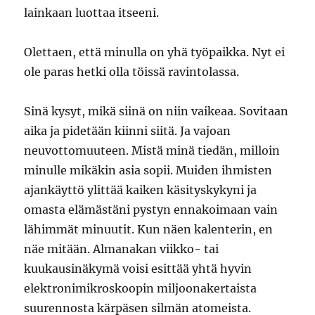
lainkaan luottaa itseeni.
Olettaen, että minulla on yhä työpaikka. Nyt ei
ole paras hetki olla töissä ravintolassa.
Sinä kysyt, mikä siinä on niin vaikeaa. Sovitaan
aika ja pidetään kiinni siitä. Ja vajoan
neuvottomuuteen. Mistä minä tiedän, milloin
minulle mikäkin asia sopii. Muiden ihmisten
ajankäyttö ylittää kaiken käsityskykyni ja
omasta elämästäni pystyn ennakoimaan vain
lähimmät minuutit. Kun näen kalenterin, en
näe mitään. Almanakan viikko- tai
kuukausinäkymä voisi esittää yhtä hyvin
elektronimikroskoopin miljoonakertaista
suurennosta kärpäsen silmän atomeista.