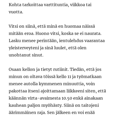
Kohta tarkoittaa varttituntia, viikkoa tai
vuotta.
Vitsi on siinä, että minä en huomaa näissä
mitään eroa. Huono vitsi, koska se ei naurata.
Lasku menee perintään, ientulehdus vaarantaa
yleisterveyteni ja sinä luulet, että olen
unohtanut sinut.
Osaan kellon ja tietyt rutiinit. Tiedän, että jos
minun on oltava töissä kello 11 ja työmatkaan
menee autolla kymmenen minuuttia, voin
pakottaa itseni ajoittamaan liikkeeni siten, että
käännän virta-avaimesta 10.50 enkä ainakaan
kauhean paljon myöhästy. Siinä on taitojeni
äärimmäinen raja. Sen jälkeen en voi enää