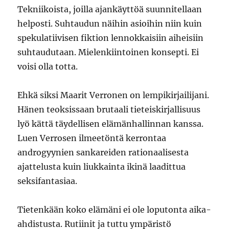
Tekniikoista, joilla ajankäyttöä suunnitellaan
helposti. Suhtaudun näihin asioihin niin kuin
spekulatiivisen fiktion lennokkaisiin aiheisiin
suhtaudutaan. Mielenkiintoinen konsepti. Ei
voisi olla totta.
Ehkä siksi Maarit Verronen on lempikirjailijani.
Hänen teoksissaan brutaali tieteiskirjallisuus
lyö kättä täydellisen elämänhallinnan kanssa.
Luen Verrosen ilmeetöntä kerrontaa
androgyynien sankareiden rationaalisesta
ajattelusta kuin liukkainta ikinä laadittua
seksifantasiaa.
Tietenkään koko elämäni ei ole loputonta aika-
ahdistusta. Rutiinit ja tuttu ympäristö