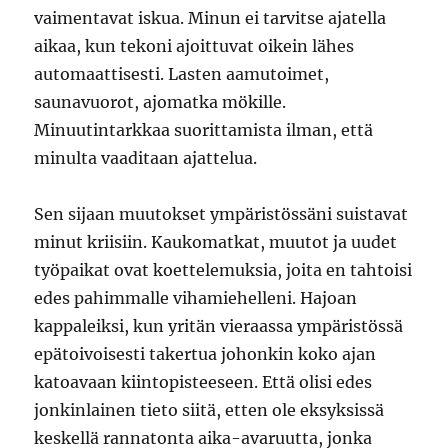
vaimentavat iskua. Minun ei tarvitse ajatella
aikaa, kun tekoni ajoittuvat oikein lähes
automaattisesti. Lasten aamutoimet,
saunavuorot, ajomatka mökille.
Minuutintarkkaa suorittamista ilman, että
minulta vaaditaan ajattelua.
Sen sijaan muutokset ympäristössäni suistavat
minut kriisiin. Kaukomatkat, muutot ja uudet
työpaikat ovat koettelemuksia, joita en tahtoisi
edes pahimmalle vihamiehelleni. Hajoan
kappaleiksi, kun yritän vieraassa ympäristössä
epätoivoisesti takertua johonkin koko ajan
katoavaan kiintopisteeseen. Että olisi edes
jonkinlainen tieto siitä, etten ole eksyksissä
keskellä rannatonta aika-avaruutta, jonka