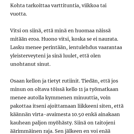
Kohta tarkoittaa varttituntia, viikkoa tai
vuotta.
Vitsi on siinä, että minä en huomaa näissä
mitään eroa. Huono vitsi, koska se ei naurata.
Lasku menee perintään, ientulehdus vaarantaa
yleisterveyteni ja sinä luulet, että olen
unohtanut sinut.
Osaan kellon ja tietyt rutiinit. Tiedän, että jos
minun on oltava töissä kello 11 ja työmatkaan
menee autolla kymmenen minuuttia, voin
pakottaa itseni ajoittamaan liikkeeni siten, että
käännän virta-avaimesta 10.50 enkä ainakaan
kauhean paljon myöhästy. Siinä on taitojeni
äärimmäinen raja. Sen jälkeen en voi enää