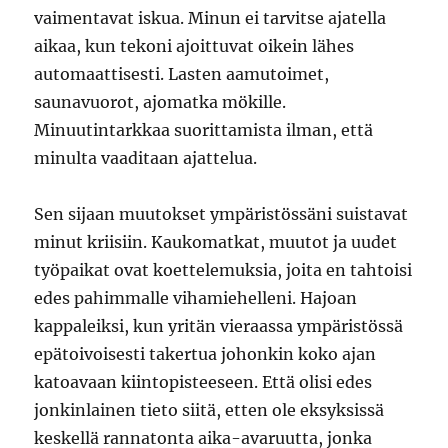
vaimentavat iskua. Minun ei tarvitse ajatella
aikaa, kun tekoni ajoittuvat oikein lähes
automaattisesti. Lasten aamutoimet,
saunavuorot, ajomatka mökille.
Minuutintarkkaa suorittamista ilman, että
minulta vaaditaan ajattelua.
Sen sijaan muutokset ympäristössäni suistavat
minut kriisiin. Kaukomatkat, muutot ja uudet
työpaikat ovat koettelemuksia, joita en tahtoisi
edes pahimmalle vihamiehelleni. Hajoan
kappaleiksi, kun yritän vieraassa ympäristössä
epätoivoisesti takertua johonkin koko ajan
katoavaan kiintopisteeseen. Että olisi edes
jonkinlainen tieto siitä, etten ole eksyksissä
keskellä rannatonta aika-avaruutta, jonka