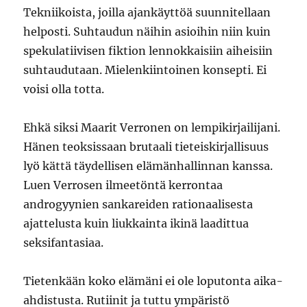
Tekniikoista, joilla ajankäyttöä suunnitellaan
helposti. Suhtaudun näihin asioihin niin kuin
spekulatiivisen fiktion lennokkaisiin aiheisiin
suhtaudutaan. Mielenkiintoinen konsepti. Ei
voisi olla totta.
Ehkä siksi Maarit Verronen on lempikirjailijani.
Hänen teoksissaan brutaali tieteiskirjallisuus
lyö kättä täydellisen elämänhallinnan kanssa.
Luen Verrosen ilmeetöntä kerrontaa
androgyynien sankareiden rationaalisesta
ajattelusta kuin liukkainta ikinä laadittua
seksifantasiaa.
Tietenkään koko elämäni ei ole loputonta aika-
ahdistusta. Rutiinit ja tuttu ympäristö