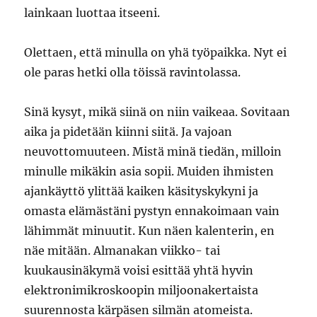
lainkaan luottaa itseeni.
Olettaen, että minulla on yhä työpaikka. Nyt ei
ole paras hetki olla töissä ravintolassa.
Sinä kysyt, mikä siinä on niin vaikeaa. Sovitaan
aika ja pidetään kiinni siitä. Ja vajoan
neuvottomuuteen. Mistä minä tiedän, milloin
minulle mikäkin asia sopii. Muiden ihmisten
ajankäyttö ylittää kaiken käsityskykyni ja
omasta elämästäni pystyn ennakoimaan vain
lähimmät minuutit. Kun näen kalenterin, en
näe mitään. Almanakan viikko- tai
kuukausinäkymä voisi esittää yhtä hyvin
elektronimikroskoopin miljoonakertaista
suurennosta kärpäsen silmän atomeista.