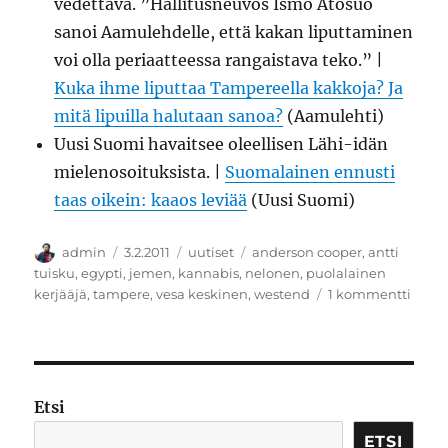
vedettävä. ”Hallitusneuvos Ismo Atosuo
sanoi Aamulehdelle, että kakan liputtaminen
voi olla periaatteessa rangaistava teko.” |
Kuka ihme liputtaa Tampereella kakkoja? Ja
mitä lipuilla halutaan sanoa?
(Aamulehti)
Uusi Suomi havaitsee oleellisen Lähi-idän
mielenosoituksista. |
Suomalainen ennusti
taas oikein: kaaos leviää
(Uusi Suomi)
Kirjoittaja
Julkaistu
Kategoriat
Avainsanat
admin
3.2.2011
uutiset
anderson cooper
,
antti
tuisku
,
egypti
,
jemen
,
kannabis
,
nelonen
,
puolalainen
artikk
kerjääjä
,
tampere
,
vesa keskinen
,
westend
1 kommentti
Liput
kakat
ja
muut
pökäl
Etsi
ETSI