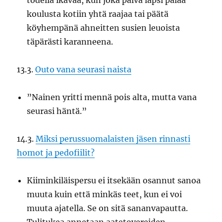
todella ikävää, kun joka päivä lapsi palaa
koulusta kotiin yhtä raajaa tai päätä
köyhempänä ahneitten susien leuoista
täpärästi karanneena.
13.3.
Outo vana seurasi naista
”Nainen yritti mennä pois alta, mutta vana
seurasi häntä.”
14.3.
Miksi perussuomalaisten jäsen rinnasti
homot ja pedofiilit?
Kiiminkiläispersu ei itsekään osannut sanoa
muuta kuin että minkäs teet, kun ei voi
muuta ajatella. Se on sitä sananvapautta.