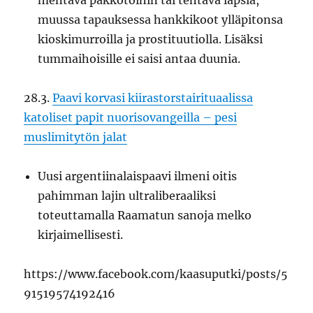
mentävä pakkotöihin tai tehtävä lapsia,
muussa tapauksessa hankkikoot ylläpitonsa
kioskimurroilla ja prostituutiolla. Lisäksi
tummaihoisille ei saisi antaa duunia.
28.3.
Paavi korvasi kiirastorstairituaalissa
katoliset papit nuorisovangeilla – pesi
muslimitytön jalat
Uusi argentiinalaispaavi ilmeni oitis
pahimman lajin ultraliberaaliksi
toteuttamalla Raamatun sanoja melko
kirjaimellisesti.
https://www.facebook.com/kaasuputki/posts/5
91519574192416