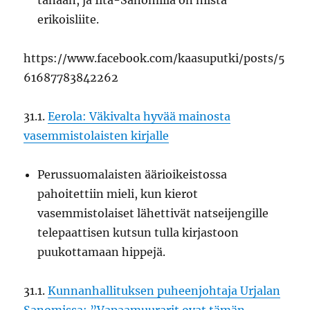
tänään, ja Ilta-Sanomilla on niistä
erikoisliite.
https://www.facebook.com/kaasuputki/posts/5
61687783842262
31.1.
Eerola: Väkivalta hyvää mainosta
vasemmistolaisten kirjalle
Perussuomalaisten äärioikeistossa
pahoitettiin mieli, kun kierot
vasemmistolaiset lähettivät natseijengille
telepaattisen kutsun tulla kirjastoon
puukottamaan hippejä.
31.1.
Kunnanhallituksen puheenjohtaja Urjalan