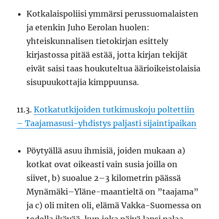
Kotkalaispoliisi ymmärsi perussuomalaisten
ja etenkin Juho Eerolan huolen:
yhteiskunnalisen tietokirjan esittely
kirjastossa pitää estää, jotta kirjan tekijät
eivät saisi taas houkuteltua äärioikeistolaisia
sisupuukottajia kimppuunsa.
11.3.
Kotkatutkijoiden tutkimuskoju poltettiin
– Taajamasusi-yhdistys paljasti sijaintipaikan
Pöytyällä asuu ihmisiä, joiden mukaan a)
kotkat ovat oikeasti vain susia joilla on
siivet, b) suoalue 2–3 kilometrin päässä
Mynämäki–Yläne-maantieltä on ”taajama”
ja c) oli miten oli, elämä Vakka-Suomessa on