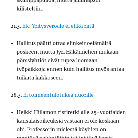
skumppapulloa, mutta jallunapsut
kilisteltiin.
21.3.
EK: Yritysveroale ei ehkä riitä
Hallitus päätti ottaa elinkeinoelämältä
poskeen, mutta Jyri Häkämiehen mukaan
pörssiyhtiöt eivät rupea luomaan
työpaikkoja ennen kuin hallitus myös antaa
tuikata kakkoseen.
28.3.
Ei toimeentulotukea nuorille
Heikki Hiilamon ristiretki alle 25-vuotiaiden
kansalaisoikeuksia vastaan ei ole koskaan
ohi. Professorin mielestä köyhien on