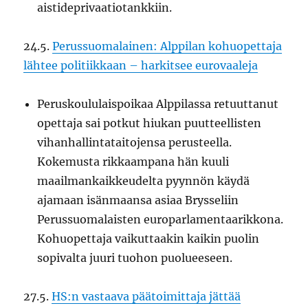
aistideprivaatiotankkiin.
24.5.
Perussuomalainen: Alppilan kohuopettaja
lähtee politiikkaan – harkitsee eurovaaleja
Peruskoululaispoikaa Alppilassa retuuttanut
opettaja sai potkut hiukan puutteellisten
vihanhallintataitojensa perusteella.
Kokemusta rikkaampana hän kuuli
maailmankaikkeudelta pyynnön käydä
ajamaan isänmaansa asiaa Brysseliin
Perussuomalaisten europarlamentaarikkona.
Kohuopettaja vaikuttaakin kaikin puolin
sopivalta juuri tuohon puolueeseen.
27.5.
HS:n vastaava päätoimittaja jättää