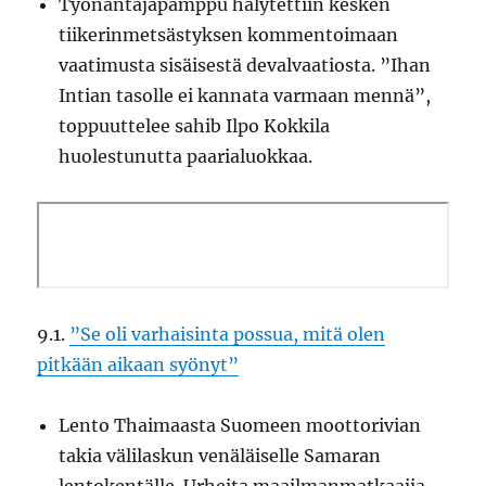
Työnantajapamppu hälytettiin kesken
tiikerinmetsästyksen kommentoimaan
vaatimusta sisäisestä devalvaatiosta. ”Ihan
Intian tasolle ei kannata varmaan mennä”,
toppuuttelee sahib Ilpo Kokkila
huolestunutta paarialuokkaa.
9.1.
”Se oli varhaisinta possua, mitä olen
pitkään aikaan syönyt”
Lento Thaimaasta Suomeen moottorivian
takia välilaskun venäläiselle Samaran