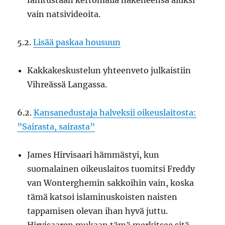
fanitustaan kertomalla hakeneensa aluksi
vain natsivideoita.
5.2.
Lisää paskaa housuun
Kakkakeskustelun yhteenveto julkaistiin
Vihreässä Langassa.
6.2.
Kansanedustaja halveksii oikeuslaitosta:
”Sairasta, sairasta”
James Hirvisaari hämmästyi, kun
suomalainen oikeuslaitos tuomitsi Freddy
van Wonterghemin sakkoihin vain, koska
tämä katsoi islaminuskoisten naisten
tappamisen olevan ihan hyvä juttu.