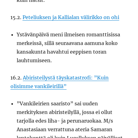
kuin natsit.
15.2.
Peteliuksen ja Kallialan välirikko on ohi
Ystävänpäivä meni ilmeisen romanttisissa
merkeissä, sillä seuraavana aamuna koko
kansakunta havahtui eeppisen toran
lauhtumiseen.
16.2.
Abiristeilystä täyskatastrofi: ”Kuin
olisimme vankileirillä”
”Vankileirien saaristo” sai uuden
merkityksen abiristeilyllä, jossa ei ollut
tarjolla edes liha- ja perunaruokaa. M/s
Anastasiaan verrattuna ateria Samaran