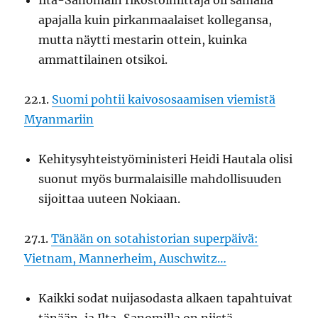
Ilta-Sanomain rikostoimittaja oli samalla
apajalla kuin pirkanmaalaiset kollegansa,
mutta näytti mestarin ottein, kuinka
ammattilainen otsikoi.
22.1.
Suomi pohtii kaivososaamisen viemistä
Myanmariin
Kehitysyhteistyöministeri Heidi Hautala olisi
suonut myös burmalaisille mahdollisuuden
sijoittaa uuteen Nokiaan.
27.1.
Tänään on sotahistorian superpäivä:
Vietnam, Mannerheim, Auschwitz…
Kaikki sodat nuijasodasta alkaen tapahtuivat