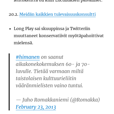
lentokenttä oli kuin Luculluksen päivälliset.
20.2.
Meidän kaikkien tulevaisuuskonsultti
Long Play sai skuuppinsa ja Twitteriin
muuttaneet konservatiivit myötäpahoittivat
mielensä.
#himanen
on saanut
aikakonekokemuksen 60- ja 70-
luvulle. Tietää varmaan miltä
taistolaisen kulttuurieliitin
vääränmielisten vaino tuntui.
— Juho Romakkaniemi (@Romakka)
February 23, 2013