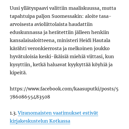
Uusi yllätyspaavi valittiin maaliskuussa, mutta
tapahtuipa paljon Suomessakin: aloite tasa-
arvoisesta avioliittolaista haudattiin
eduskunnassa ja herätettiin jälleen henkiin
kansalaisaloitteena, ministeri Heidi Hautala
kärähti veronkierrosta ja melkoinen joukko
hyvätuloisia keski-ikäisiä miehiä viittasi, kun
kysyttiin, ketkä haluavat kyykyttää köyhiä ja
kipeitä.
https://www.facebook.com/kaasuputki/posts/5
78608655483508
1.3.
Viranomaisten vaatimukset estivät
kirjakeskustelun Kotkassa