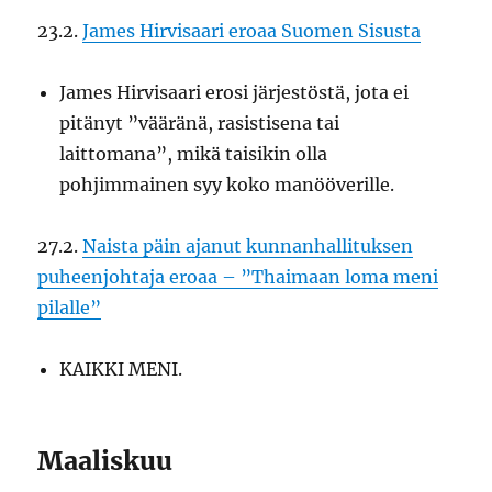
23.2.
James Hirvisaari eroaa Suomen Sisusta
James Hirvisaari erosi järjestöstä, jota ei
pitänyt ”vääränä, rasistisena tai
laittomana”, mikä taisikin olla
pohjimmainen syy koko manööverille.
27.2.
Naista päin ajanut kunnanhallituksen
puheenjohtaja eroaa – ”Thaimaan loma meni
pilalle”
KAIKKI MENI.
Maaliskuu