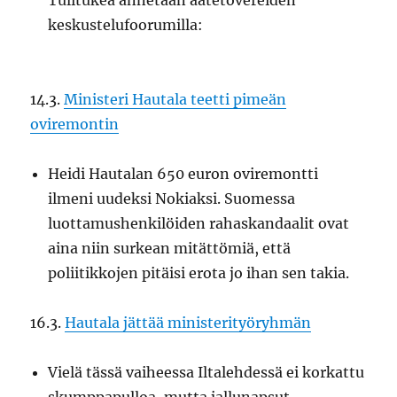
Tulitukea annetaan aatetovereiden
keskustelufoorumilla:
14.3.
Ministeri Hautala teetti pimeän
oviremontin
Heidi Hautalan 650 euron oviremontti
ilmeni uudeksi Nokiaksi. Suomessa
luottamushenkilöiden rahaskandaalit ovat
aina niin surkean mitättömiä, että
poliitikkojen pitäisi erota jo ihan sen takia.
16.3.
Hautala jättää ministerityöryhmän
Vielä tässä vaiheessa Iltalehdessä ei korkattu