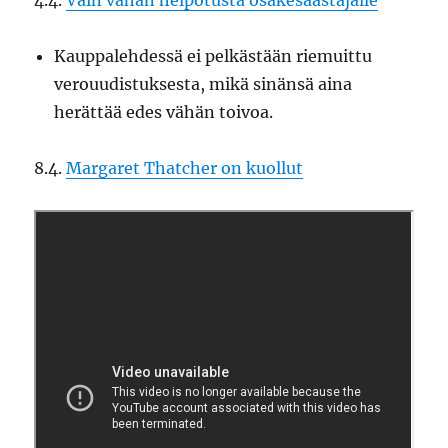
4.4.
Vain vähän helpotusta osakesäästäjälle
Kauppalehdessä ei pelkästään riemuittu
verouudistuksesta, mikä sinänsä aina
herättää edes vähän toivoa.
8.4.
Margaret Thatcher on kuollut