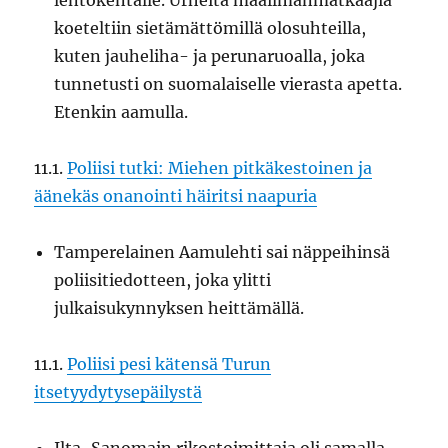
lentokentälle. Urheita maailmanmatkaajia
koeteltiin sietämättömillä olosuhteilla,
kuten jauheliha- ja perunaruoalla, joka
tunnetusti on suomalaiselle vierasta apetta.
Etenkin aamulla.
11.1.
Poliisi tutki: Miehen pitkäkestoinen ja
äänekäs onanointi häiritsi naapuria
Tamperelainen Aamulehti sai näppeihinsä
poliisitiedotteen, joka ylitti
julkaisukynnyksen heittämällä.
11.1.
Poliisi pesi kätensä Turun
itsetyydytysepäilystä