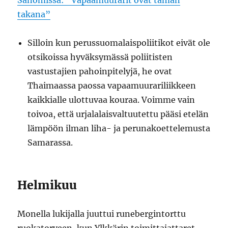
Sanomissa: ”Vapaamuurarit ovat tämän
takana”
Silloin kun perussuomalaispoliitikot eivät ole
otsikoissa hyväksymässä poliitisten
vastustajien pahoinpitelyjä, he ovat
Thaimaassa paossa vapaamuurariliikkeen
kaikkialle ulottuvaa kouraa. Voimme vain
toivoa, että urjalalaisvaltuutettu pääsi etelän
lämpöön ilman liha- ja perunakoettelemusta
Samarassa.
Helmikuu
Monella lukijalla juuttui runebergintorttu