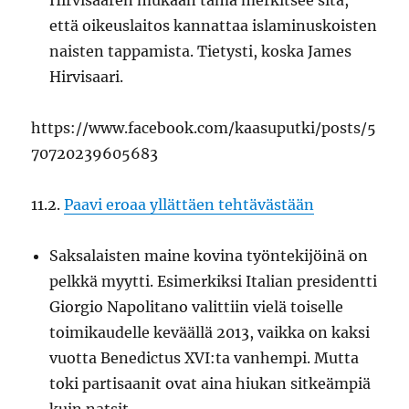
Hirvisaaren mukaan tämä merkitsee sitä,
että oikeuslaitos kannattaa islaminuskoisten
naisten tappamista. Tietysti, koska James
Hirvisaari.
https://www.facebook.com/kaasuputki/posts/5
70720239605683
11.2.
Paavi eroaa yllättäen tehtävästään
Saksalaisten maine kovina työntekijöinä on
pelkkä myytti. Esimerkiksi Italian presidentti
Giorgio Napolitano valittiin vielä toiselle
toimikaudelle keväällä 2013, vaikka on kaksi
vuotta Benedictus XVI:ta vanhempi. Mutta
toki partisaanit ovat aina hiukan sitkeämpiä