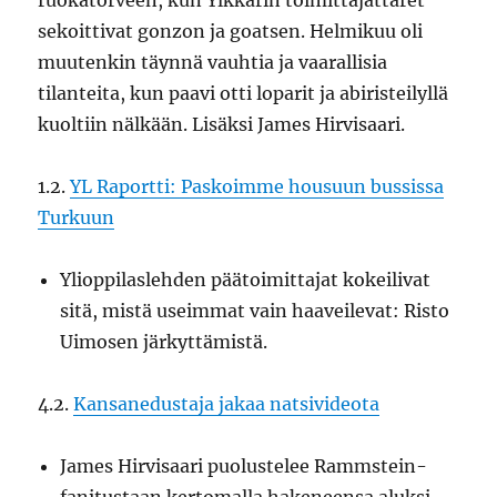
ruokatorveen, kun Ylkkärin toimittajattaret
sekoittivat gonzon ja goatsen. Helmikuu oli
muutenkin täynnä vauhtia ja vaarallisia
tilanteita, kun paavi otti loparit ja abiristeilyllä
kuoltiin nälkään. Lisäksi James Hirvisaari.
1.2.
YL Raportti: Paskoimme housuun bussissa
Turkuun
Ylioppilaslehden päätoimittajat kokeilivat
sitä, mistä useimmat vain haaveilevat: Risto
Uimosen järkyttämistä.
4.2.
Kansanedustaja jakaa natsivideota
James Hirvisaari puolustelee Rammstein-