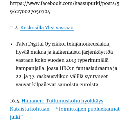
https://www.facebook.com/kaasuputki/posts/5
96270027050704
11.4.
Keskosilla Yleä vastaan
Talvi Digital Oy rikkoi tekijänoikeuslakia,
hyvää makua ja kaikenlaista järjenkäyttöä
vastaan koko vuoden 2013 typerimmällä
kampanjalla, jossa HBO:n fantasiadraama ja
22. ja 37. raskausviikon välillä syntyneet
vauvat kilpailevat samoista euroista.
16.4.
Himanen: Tutkimuskohu hyökkäys
Kataista kohtaan – ”toimittajien puoluekannat
julki”