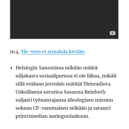
10.4.
Yle-vero ei armahda ketään
Helsingin Sanomissa mikään määrä
niljakasta sosiaalipornoa ei ole liikaa, mikäli
sillä voidaan jotenkin mätkiä Yleisradiota.
Uskollisena soturina Susanna Reinboth
valjasti työnantajansa ideologisen mission
sokean CP-vammaisen selkään ja ratsasti
printtimedian auringonlaskuun.