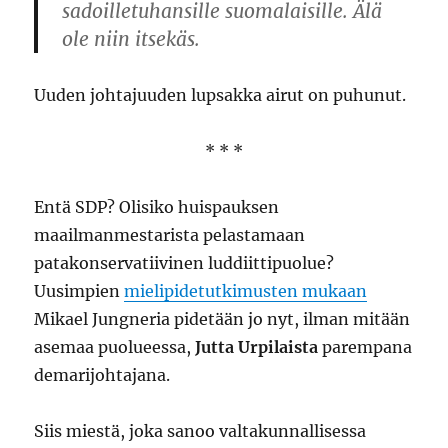
sadoilletuhansille suomalaisille. Älä
ole niin itsekäs.
Uuden johtajuuden lupsakka airut on puhunut.
* * *
Entä SDP? Olisiko huispauksen
maailmanmestarista pelastamaan
patakonservatiivinen luddiittipuolue?
Uusimpien
mielipidetutkimusten mukaan
Mikael Jungneria pidetään jo nyt, ilman mitään
asemaa puolueessa,
Jutta Urpilaista
parempana
demarijohtajana.
Siis miestä, joka sanoo valtakunnallisessa