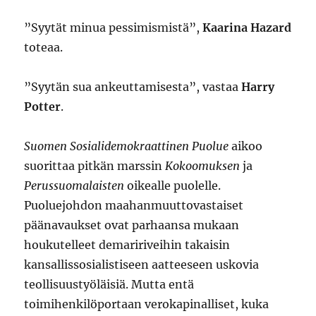
”Syytät minua pessimismistä”,
Kaarina Hazard
toteaa.
”Syytän sua ankeuttamisesta”, vastaa
Harry
Potter
.
Suomen Sosialidemokraattinen Puolue
aikoo
suorittaa pitkän marssin
Kokoomuksen
ja
Perussuomalaisten
oikealle puolelle.
Puoluejohdon maahanmuuttovastaiset
päänavaukset ovat parhaansa mukaan
houkutelleet demaririveihin takaisin
kansallissosialistiseen aatteeseen uskovia
teollisuustyöläisiä. Mutta entä
toimihenkilöportaan verokapinalliset, kuka