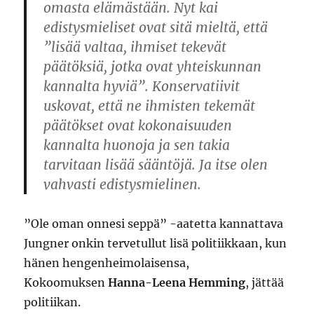
omasta elämästään. Nyt kai
edistysmieliset ovat sitä mieltä, että
”lisää valtaa, ihmiset tekevät
päätöksiä, jotka ovat yhteiskunnan
kannalta hyviä”. Konservatiivit
uskovat, että ne ihmisten tekemät
päätökset ovat kokonaisuuden
kannalta huonoja ja sen takia
tarvitaan lisää sääntöjä. Ja itse olen
vahvasti edistysmielinen.
”Ole oman onnesi seppä” -aatetta kannattava
Jungner onkin tervetullut lisä politiikkaan, kun
hänen hengenheimolaisensa,
Kokoomuksen
Hanna-Leena Hemming
, jättää
politiikan.