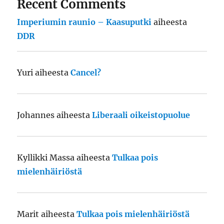
Recent Comments
Imperiumin raunio – Kaasuputki
aiheesta
DDR
Yuri
aiheesta
Cancel?
Johannes
aiheesta
Liberaali oikeistopuolue
Kyllikki Massa
aiheesta
Tulkaa pois
mielenhäiriöstä
Marit
aiheesta
Tulkaa pois mielenhäiriöstä