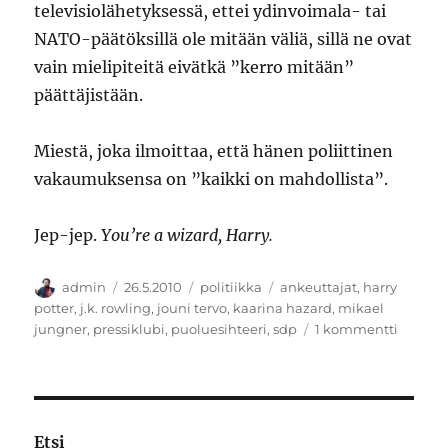
televisiolähetyksessä, ettei ydinvoimala- tai
NATO-päätöksillä ole mitään väliä, sillä ne ovat
vain mielipiteitä eivätkä ”kerro mitään”
päättäjistään.
Miestä, joka ilmoittaa, että hänen poliittinen
vakaumuksensa on ”kaikki on mahdollista”.
Jep-jep.
You’re a wizard, Harry.
Kirjoittaja
Julkaistu
Kategoriat
Avainsanat
admin
26.5.2010
politiikka
ankeuttajat
,
harry
potter
,
j.k. rowling
,
jouni tervo
,
kaarina hazard
,
mikael
artikkel
jungner
,
pressiklubi
,
puoluesihteeri
,
sdp
1 kommentti
Tylypa
oppila
puheen
Etsi