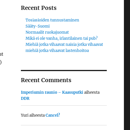
Recent Posts
Tosiasioiden tunnustaminen
Sääty-Suomi
Normaalit ruokajuomat
Mikä ei ole vanha, irlantilainen tai pub?
Miehiä jotka vihaavat naisia jotka vihaavat
miehiä jotka vihaavat lastenhoitoa
ut
)
Recent Comments
Imperiumin raunio – Kaasuputki
aiheesta
DDR
Yuri
aiheesta
Cancel?