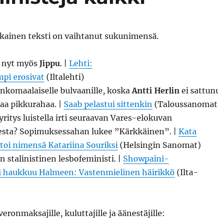
kainen teksti on vaihtanut sukunimensä.
, nyt myös
Jippu
. |
Lehti:
mpi erosivat
(Iltalehti)
ankomaalaiselle bulvaanille, koska
Antti Herlin
ei sattun
aa pikkurahaa. |
Saab pelastui sittenkin
(Taloussanomat
yritys luistella irti seuraavan Vares-elokuvan
sesta? Sopimuksessahan lukee ”Kärkkäinen”. |
Kata
toi nimensä Katariina Souriksi
(Helsingin Sanomat)
n stalinistinen lesbofeministi. |
Showpaini-
 haukkuu Halmeen: Vastenmielinen häirikkö
(Ilta-
eronmaksajille, kuluttajille ja äänestäjille: