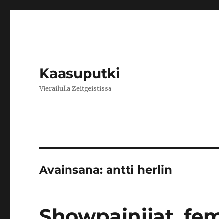
Kaasuputki
Vierailulla Zeitgeistissa
Avainsana:
antti herlin
Showpainijat, fem