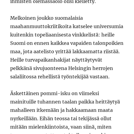
ihmisten olemassaolo olisi kielletty.
Melkoinen joukko suomalaisia
maahanmuuttokriitikoita katselee universumia
kuitenkin topeliaanisesta vinkkelistä: heille
Suomi on ennen kaikkea vapaiden talonpoikien
maa, jota aatelisto yrittää lakkaamatta riistää.
Heille turvapaikanhakijat näyttäytyvät
pelkkänä sivujuonteena Helsingin herrojen
salaliitossa rehellistä työntekijää vastaan.
Äskettäinen pommi-isku on viimeksi
mainituille tuhannen taalan paikka heittäytyä
mahalleen itkemään ja hakkaamaan maata
nyrkeillään. Eihän teossa tai tekijässä ollut
mitään mielenkiintoista, vaan siinä, miten