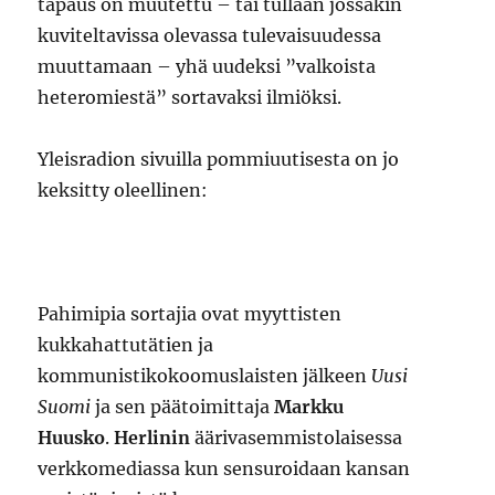
tapaus on muutettu – tai tullaan jossakin
kuviteltavissa olevassa tulevaisuudessa
muuttamaan – yhä uudeksi ”valkoista
heteromiestä” sortavaksi ilmiöksi.
Yleisradion sivuilla pommiuutisesta on jo
keksitty oleellinen:
Pahimipia sortajia ovat myyttisten
kukkahattutätien ja
kommunistikokoomuslaisten jälkeen
Uusi
Suomi
ja sen päätoimittaja
Markku
Huusko
.
Herlinin
äärivasemmistolaisessa
verkkomediassa kun sensuroidaan kansan