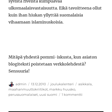
syvistä riveistä kumpuavaa
ulkomaalaisvastaisuutta. Eikä tavoitteena ollut
kuin ihan hiukan yllyttää suomalaisia
vihaamaan islaminuskoisia.
Mitäpä yhdestä pommi-iskusta, kun asiaton
blogiteksti poistetaan verkkolehdestä?
Sensuuria!
Kirjoittaja
Julkaistu
Kategoriat
Avainsanat
admin
13.12.2010
joulukalenteri
asikkala
,
maahanmuuttokriitikot
,
markku huusko
,
artikkeliin
perussuomalaiset
,
uusi suomi
1 kommentti
Joulukalenteri:
Pommi-
iskun