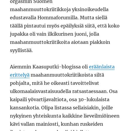
orgasmin Suomen
maahanmuuttokriitikkoja yksinoikeudella
edustavalla Hommaforumilla. Mutta siellä
täällä pintautui myös epäilyksiä siitä, että koko
jupakka oli vain ilkikurinen juoni, jolla
maahanmuuttokriitikoita aiotaan piakkoin
syyllistää.
Aiemmin Kaasuputki-blogissa oli
eräänlaista
erittelyä
maahanmuuttokriitikoista siltä
pohjalta, mitä he oikeasti tavoittelivat
ulkomaalaisvastaisuudella ratsastaessaan. Osa
kaipaili yövartijavaltiota, osa 30-lukulaista
kansankotia. Olipa listassa sellaisiakin, joille
nykyinen yhteiskunta kaikkine lieveilmiöineen
kävi vallan mainiosti, kunhan ruskeiden