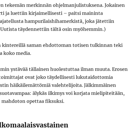
n tekemän merkinnän ohjelmanjulistuksena. Jokainen
rti ja luettiin kirjaimellisesti – paitsi maininta
 ajatellusta hampurilaishihamerkistä, joka jätettiin
(Uutista täydennettiin tältä osin myöhemmin.)
kintereillä saman ehdottoman totisen tulkinnan teki
ta koko media.
asmin ystävää tällainen huolestuttaa ilman muuta. Erosen
toimittajat ovat joko täydellisesti lukutaidottomia
yystin häikäilemättömiä valehtelijoita. Jälkimmäinen
 suotavampaa: älykäs ilkimys voi korjata mielipiteitään,
n mahdoton opettaa fiksuksi.
lkomaalaisvastainen