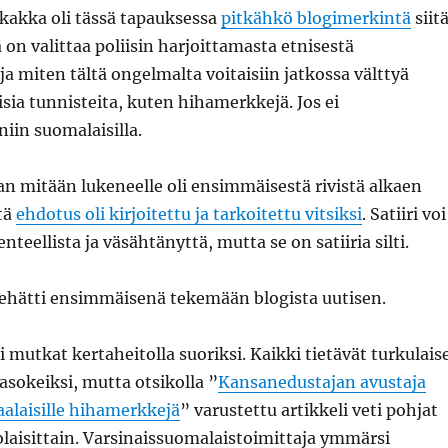
kakka oli tässä tapauksessa
pitkähkö blogimerkintä
siitä
 on valittaa poliisin harjoittamasta etnisestä
 ja miten tältä ongelmalta voitaisiin jatkossa välttyä
isia tunnisteita, kuten hihamerkkejä. Jos ei
niin suomalaisilla.
an mitään lukeneelle oli ensimmäisestä rivistä alkaen
tä
ehdotus oli kirjoitettu ja tarkoitettu vitsiksi
. Satiiri voi
nteellista ja väsähtänyttä, mutta se on satiiria silti.
hätti ensimmäisenä tekemään blogista uutisen.
 mutkat kertaheitolla suoriksi. Kaikki tietävät turkulais
asokeiksi, mutta otsikolla ”
Kansanedustajan avustaja
alaisille hihamerkkejä
” varustettu artikkeli veti pohjat
laisittain. Varsinaissuomalaistoimittaja ymmärsi