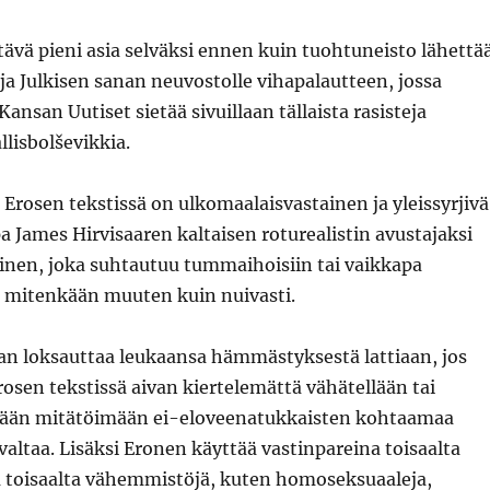
ävä pieni asia selväksi ennen kuin tuohtuneisto lähettä
 ja Julkisen sanan neuvostolle vihapalautteen, jossa
ansan Uutiset sietää sivuillaan tällaista rasisteja
lisbolševikkia.
Erosen tekstissä on ulkomaalaisvastainen ja yleissyrjivä
James Hirvisaaren kaltaisen roturealistin avustajaksi
minen, joka suhtautuu tummaihoisiin tai vaikkapa
n mitenkään muuten kuin nuivasti.
aan loksauttaa leukaansa hämmästyksestä lattiaan, jos
rosen tekstissä aivan kiertelemättä vähätellään tai
tään mitätöimään ei-eloveenatukkaisten kohtaamaa
altaa. Lisäksi Eronen käyttää vastinpareina toisaalta
a toisaalta vähemmistöjä, kuten homoseksuaaleja,