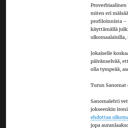
Natsiperformanssin
Proverbiaalinen 
varjossa
miten eri mälsää
profiloinnista –
käyttämällä julk
ulkomaalaisilla, 
Jokaiselle koska
päivänselvää, et
olla tympeää, ase
Turun Sanomat e
Sanomalehti veti
jokseenkin ironi
ehdottaa ulkoma
jopa auranlaakso