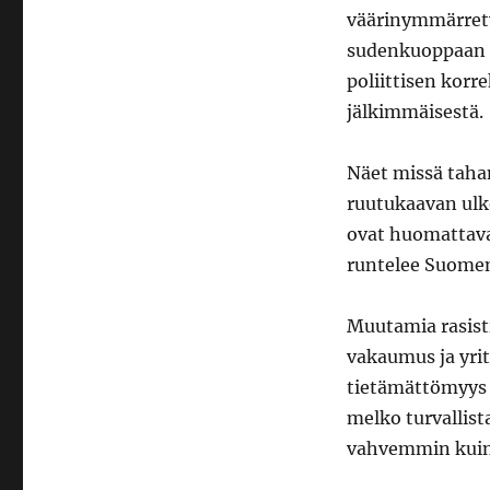
väärinymmärrety
sudenkuoppaan ta
poliittisen korr
jälkimmäisestä.
Näet missä taha
ruutukaavan ulk
ovat huomattava
runtelee Suome
Muutamia rasist
vakaumus ja yri
tietämättömyys 
melko turvallist
vahvemmin kuin 