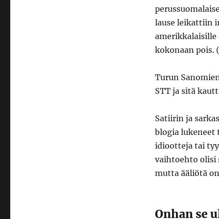
perussuomalaise
lause leikattiin i
amerikkalaisille
kokonaan pois. 
Turun Sanomien 
STT ja sitä kaut
Satiirin ja sark
blogia lukeneet 
idiootteja tai t
vaihtoehto olisi
mutta ääliötä o
Onhan se u