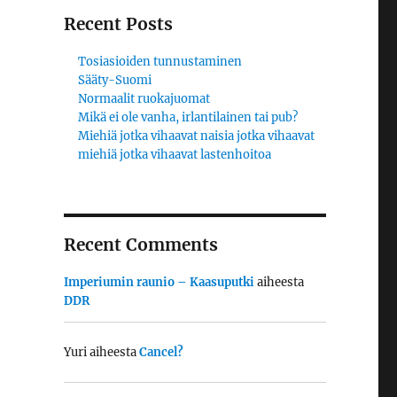
Recent Posts
Tosiasioiden tunnustaminen
Sääty-Suomi
Normaalit ruokajuomat
Mikä ei ole vanha, irlantilainen tai pub?
Miehiä jotka vihaavat naisia jotka vihaavat
miehiä jotka vihaavat lastenhoitoa
Recent Comments
Imperiumin raunio – Kaasuputki
aiheesta
DDR
Yuri
aiheesta
Cancel?