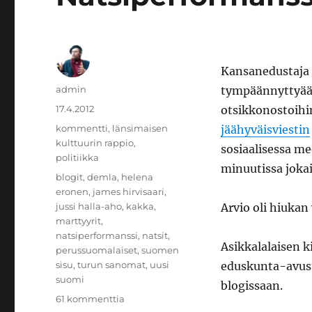
Kansanedustaja
Kirjoittaja
admin
tympäännyttyään
Julkaistu
17.4.2012
otsikkonostoihin
Kategoriat
kommentti
,
länsimaisen
jäähyväisviestin
kulttuurin rappio
,
sosiaalisessa m
politiikka
minuutissa joka
Avainsanat
blogit
,
demla
,
helena
eronen
,
james hirvisaari
,
jussi halla-aho
,
kakka
,
Arvio oli hiukan
marttyyrit
,
natsiperformanssi
,
natsit
,
Asikkalalaisen k
perussuomalaiset
,
suomen
sisu
,
turun sanomat
,
uusi
eduskunta-avus
suomi
blogissaan.
artikkeliin
61 kommenttia