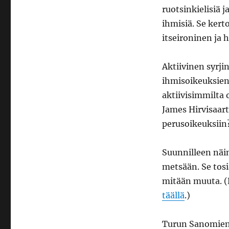
ruotsinkielisiä 
ihmisiä. Se kert
itseironinen ja 
Aktiivinen syrji
ihmisoikeuksien 
aktiivisimmilta 
James Hirvisaar
perusoikeuksiin
Suunnilleen näi
metsään. Se tosi
mitään muuta. (
täällä
.)
Turun Sanomien