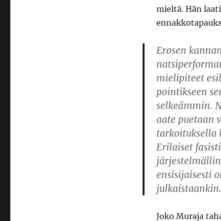
mieltä. Hän laat
ennakkotapauks
Erosen kannano
natsiperforman
mielipiteet es
pointikseen sen
selkeämmin. Na
aate puetaan v
tarkoituksella
Erilaiset fasis
järjestelmällin
ensisijaisesti o
julkaistaankin
Joko Muraja tah