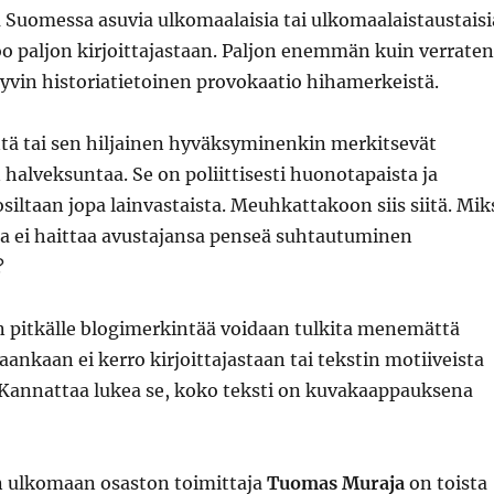
ja Suomessa asuvia ulkomaalaisia tai ulkomaalaistaustaisi
oo paljon kirjoittajastaan. Paljon enemmän kuin verraten
hyvin historiatietoinen provokaatio hihamerkeistä.
ntä tai sen hiljainen hyväksyminenkin merkitsevät
halveksuntaa. Se on poliittisesti huonotapaista ja
osiltaan jopa lainvastaista. Meuhkattakoon siis siitä. Mik
ta ei haittaa avustajansa penseä suhtautuminen
?
n pitkälle blogimerkintää voidaan tulkita menemättä
aankaan ei kerro kirjoittajastaan tai tekstin motiiveista
Kannattaa lukea se, koko teksti on kuvakaappauksena
 ulkomaan osaston toimittaja
Tuomas Muraja
on toista