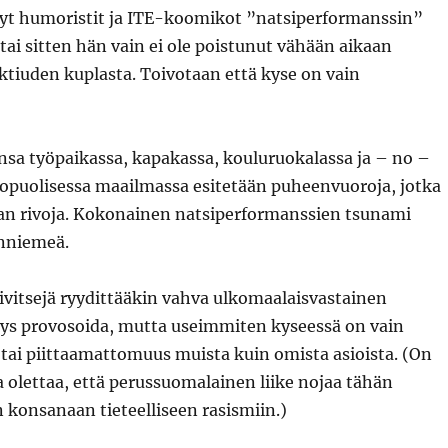
t humoristit ja ITE-koomikot ”natsiperformanssin”
i sitten hän vain ei ole poistunut vähään aikaan
ektiuden kuplasta. Toivotaan että kyse on vain
nsa työpaikassa, kapakassa, kouluruokalassa ja – no –
opuolisessa maailmassa esitetään puheenvuoroja, jotka
n rivoja. Kokonainen natsiperformanssien tsunami
nniemeä.
ivitsejä ryydittääkin vahva ulkomaalaisvastainen
tys provosoida, mutta useimmiten kyseessä on vain
tai piittaamattomuus muista kuin omista asioista. (On
a olettaa, että perussuomalainen liike nojaa tähän
konsanaan tieteelliseen rasismiin.)