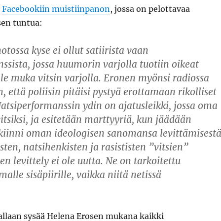
i
Facebookiin muistiinpanon
, jossa on pelottavaa
en tuntua:
tossa kyse ei ollut satiirista vaan
ssista, jossa huumorin varjolla tuotiin oikeat
ille muka vitsin varjolla. Eronen myönsi radiossa
, että poliisin pitäisi pystyä erottamaan rikolliset
tsiperformanssin ydin on ajatusleikki, jossa oma
itsiksi, ja esitetään marttyyriä, kun jäädään
 kiinni oman ideologisen sanomansa levittämisestä
tisten, natsihenkisten ja rasististen ”vitsien”
en levittely ei ole uutta. Ne on tarkoitettu
malle sisäpiirille, vaikka niitä netissä
.
allaan sysää Helena Erosen mukana kaikki