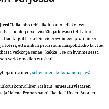
Jussi Halla-aho
teki aikoinaan mediakokeen
 Facebook-perseilyistään jatkuvasti tehtyihin
. Hän kirjoitti tuolloin vielä avoimeen profiiliinsa
ja totesi, että mikäli perussuomalaispoliitikko käyttää
ediassa vaikkapa sanaa ”kakka”, se on kymmenessä
isen verkkomedian etusivulla.
 ylioptimistinen,
siihen meni kokonainen päivä
.
iihkouskonnollisen rasistin,
James Hirvisaaren
,
taja
Helena Eronen
sanoi ”kakka” Uuden Suomen