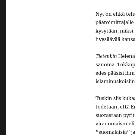
Nyt on ehkä teht
päätoimittajalle
kysytään, miksi K
hyysäävää kansal
Tietenkin
Helena 
sanoma. Tokkopa 
edes pääsisi ih
islaminuskoisii
Tuskin siis kuk
todetaan, että E
suorastaan pyri
viranomaismieliv
”suomalaisia” j