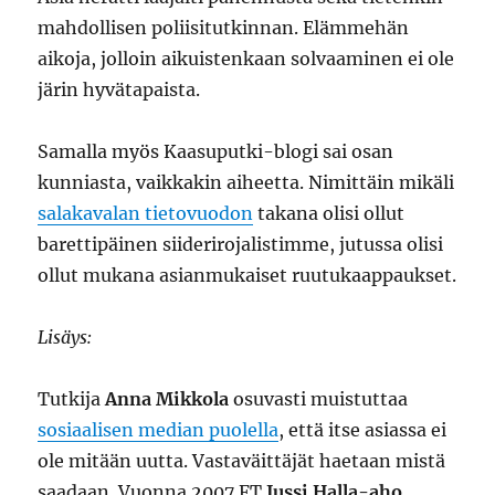
mahdollisen poliisitutkinnan. Elämmehän
aikoja, jolloin aikuistenkaan solvaaminen ei ole
järin hyvätapaista.
Samalla myös Kaasuputki-blogi sai osan
kunniasta, vaikkakin aiheetta. Nimittäin mikäli
salakavalan tietovuodon
takana olisi ollut
barettipäinen siiderirojalistimme, jutussa olisi
ollut mukana asianmukaiset ruutukaappaukset.
Lisäys:
Tutkija
Anna Mikkola
osuvasti muistuttaa
sosiaalisen median puolella
, että itse asiassa ei
ole mitään uutta. Vastaväittäjät haetaan mistä
saadaan. Vuonna 2007 FT
Jussi Halla-aho