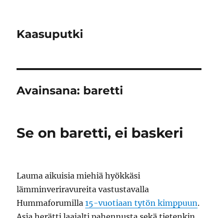
Kaasuputki
Avainsana:
baretti
Se on baretti, ei baskeri
Lauma aikuisia miehiä hyökkäsi
lämminveriravureita vastustavalla
Hummaforumilla
15-vuotiaan tytön kimppuun
.
Asia herätti laajalti pahennusta sekä tietenkin