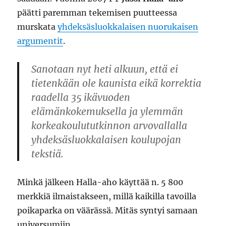
päätti paremman tekemisen puutteessa
murskata
yhdeksäsluokkalaisen nuorukaisen
argumentit
.
Sanotaan nyt heti alkuun, että ei
tietenkään ole kaunista eikä korrektia
raadella 35 ikävuoden
elämänkokemuksella ja ylemmän
korkeakoulututkinnon arvovallalla
yhdeksäsluokkalaisen koulupojan
tekstiä.
Minkä jälkeen Halla-aho käyttää n. 5 800
merkkiä ilmaistakseen, millä kaikilla tavoilla
poikaparka on väärässä. Mitäs syntyi samaan
universumiin.