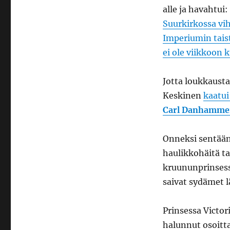
alle ja havahtui
Suurkirkossa vi
Imperiumin tais
ei ole viikkoon
Jotta loukkausta
Keskinen
kaatui
Carl Danhamme
Onneksi sentään 
haulikkohäitä ta
kruununprinses
saivat sydämet 
Prinsessa Victor
halunnut osoitta