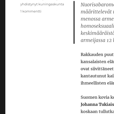
Nuorisobaromet
yhdistynyt kuningaskunta
määrittelevät 
artikkeliin
1 kommentti
Lemmenleikkejä
menossa armei
viihdetaivaalla
homoseksuaali
keskimääräistä
armeijassa 12 
Rakkauden puutte
kansalaisten elä
ovat siivittänee
kantautunut kai
ihmeellisten el
Suomen kovia ko
Johanna Tukiai
koskaan tullutka