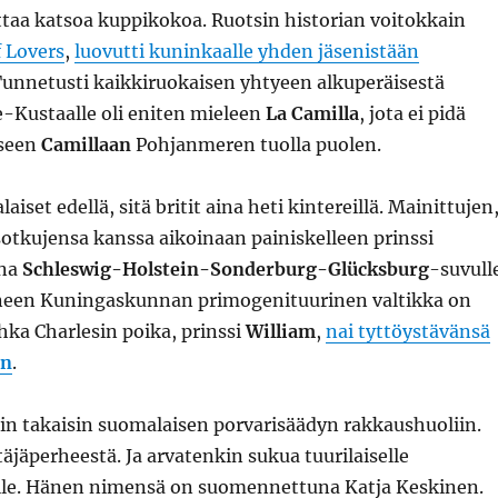
ttaa katsoa kuppikokoa. Ruotsin historian voitokkain
 Lovers
,
luovutti kuninkaalle yhden jäsenistään
Tunnetusti kaikkiruokaisen yhtyeen alkuperäisestä
e-Kustaalle oli eniten mieleen
La Camilla
, jota ei pidä
iseen
Camillaan
Pohjanmeren tuolla puolen.
aiset edellä, sitä britit aina heti kintereillä. Mainittujen
otkujensa kanssa aikoinaan painiskelleen prinssi
na
Schleswig-Holstein-Sonderburg-Glücksburg
-suvull
yneen Kuningaskunnan primogenituurinen valtikka on
ahka Charlesin poika, prinssi
William
,
nai tyttöystävänsä
in
.
in takaisin suomalaisen porvarisäädyn rakkaushuoliin.
äjäperheestä. Ja arvatenkin sukua tuurilaiselle
le. Hänen nimensä on suomennettuna Katja Keskinen.