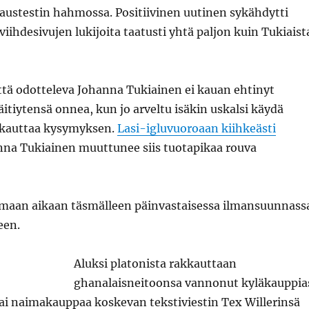
austestin hahmossa. Positiivinen uutinen sykähdytti
iihdesivujen lukijoita taatusti yhtä paljon kuin Tukiaist
ä odotteleva Johanna Tukiainen ei kauan ehtinyt
itiytensä onnea, kun jo arveltu isäkin uskalsi käydä
aukauttaa kysymyksen.
Lasi-igluvuoroaan kiihkeästi
na Tukiainen muuttunee siis tuotapikaa rouva
amaan aikaan täsmälleen päinvastaisessa ilmansuunnass
een.
Aluksi platonista rakkauttaan
ghanalaisneitoonsa vannonut kyläkauppia
ai naimakauppaa koskevan tekstiviestin Tex Willerinsä