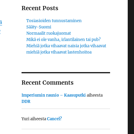
Recent Posts
Tosiasioiden tunnustaminen
ä
Sääty-Suomi
e
Normaalit ruokajuomat
Mikä ei ole vanha, irlantilainen tai pub?
Miehiä jotka vihaavat naisia jotka vihaavat
miehiä jotka vihaavat lastenhoitoa
Recent Comments
Imperiumin raunio – Kaasuputki
aiheesta
DDR
Yuri
aiheesta
Cancel?