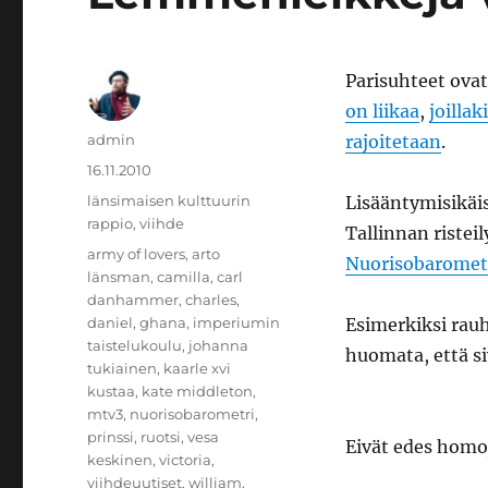
Parisuhteet ova
on liikaa
,
joillak
Kirjoittaja
admin
rajoitetaan
.
Julkaistu
16.11.2010
Kategoriat
länsimaisen kulttuurin
Lisääntymisikäis
rappio
,
viihde
Tallinnan risteily
Avainsanat
army of lovers
,
arto
Nuorisobaromet
länsman
,
camilla
,
carl
danhammer
,
charles
,
daniel
,
ghana
,
imperiumin
Esimerkiksi rauh
taistelukoulu
,
johanna
huomata, että si
tukiainen
,
kaarle xvi
kustaa
,
kate middleton
,
mtv3
,
nuorisobarometri
,
prinssi
,
ruotsi
,
vesa
Eivät edes homo
keskinen
,
victoria
,
viihdeuutiset
,
william
,