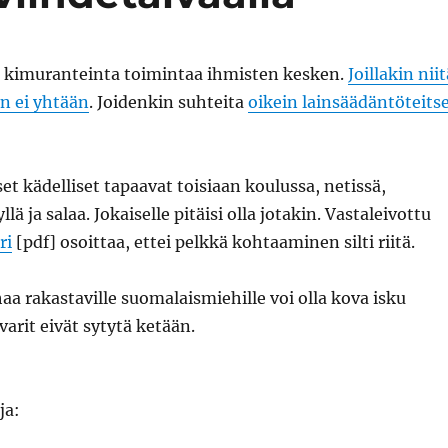
t kimuranteinta toimintaa ihmisten kesken.
Joillakin niit
in ei yhtään
. Joidenkin suhteita
oikein lainsäädäntöteits
et kädelliset tapaavat toisiaan koulussa, netissä,
llä ja salaa. Jokaiselle pitäisi olla jotakin. Vastaleivottu
ri
[pdf] osoittaa, ettei pelkkä kohtaaminen silti riitä.
aa rakastaville suomalaismiehille voi olla kova isku
varit eivät sytytä ketään.
ja: