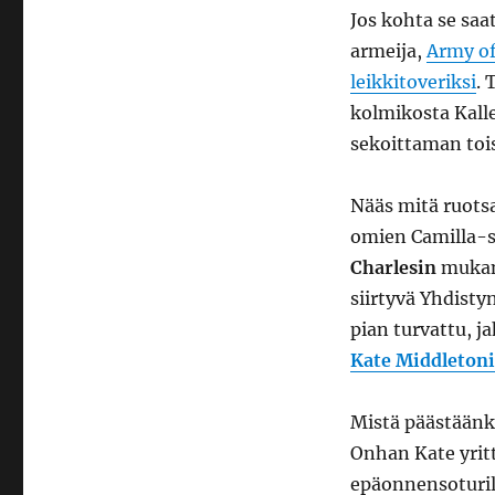
Jos kohta se saa
armeija,
Army of
leikkitoveriksi
. 
kolmikosta Kall
sekoittaman to
Nääs mitä ruotsal
omien Camilla-s
Charlesin
muka
siirtyvä Yhdist
pian turvattu, j
Kate Middleton
Mistä päästäänk
Onhan Kate yritt
epäonnensoturil