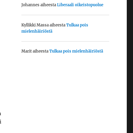
Johannes
aiheesta
Liberaali oikeistopuolue
Kyllikki Massa
aiheesta
Tulkaa pois
mielenhäiriöstä
Marit
aiheesta
Tulkaa pois mielenhäiriöstä
n
i