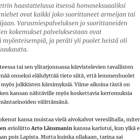
rin haastattelussa itsensä homoseksuaaliksi
miehet ovat kaikki joko suorittaneet armeijan tai
jaan. Varusmiespalveluksen jo suorittaneiden
en kokemukset palveluksestaan ovat
 myönteisempiä, ja peräti yli puolet heistä oli
kuukautta.
essa tai sen ylitarjonnassa kärvistelevien tavallisten
mää onneksi elähdyttää tieto siitä, että lemmenhuolet
t myös julkkisten kärsimyksiä. Viime aikoina tästä on
ken kansan nähtäville myös koskettavia kertomuksia
ämäntarinoiden välittämänä.
kenut kansa muistaa vielä aivokalvot vereslihalla, mite
sen
avioliitto
Arto Länsmanin
kanssa kariutui, kun ylkä e
an pois Lapista. Mutta kuinka ollakaan, tarina sai