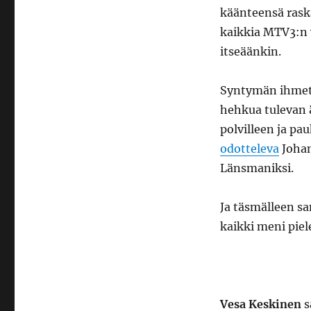
käänteensä rask
kaikkia MTV3:n v
itseäänkin.
Syntymän ihmett
hehkua tulevan ä
polvilleen ja p
odotteleva
Johan
Länsmaniksi.
Ja täsmälleen s
kaikki meni piel
Vesa Keskinen
s