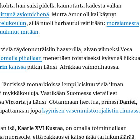
: kohta hän saisi pidellä kaunotarta kädestä vallan
hittynä aviomiehenä
. Mutta Amor oli kai käynyt
telukoulun
, sillä nuoli harhautui reitiltään:
morsiamesta
 kuulunut mitään
.
 vielä täydennettäisiin haaverilla, aivan viimeksi Vesa
 omalla pihallaan
menettäen toistaiseksi kykynsä liikku
rin
kanssa
pitkin Länsi-Afrikkaa vaimonhaussa.
läntisissä monarkioissa lempi leiskuu vielä ilman
i mykkäkouluja. Vastikään Suomessa vierailleet
sa
Victoria
ja Länsi-Götanmaan herttua, prinssi
Daniel
,
läpättämään jopa
kyynisen vasemmistorojalistin rinnass
ian isä,
Kaarle XVI Kustaa
, on omalla toiminnallaan
a nuorisolle, että rakkaus ei katso ikää tai lukumäärää.