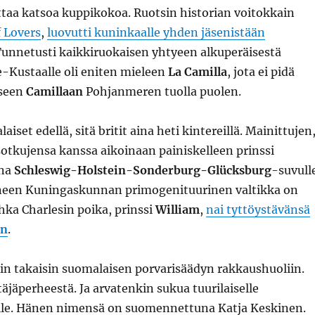
ttaa katsoa kuppikokoa. Ruotsin historian voitokkain
 Lovers
,
luovutti kuninkaalle yhden jäsenistään
Tunnetusti kaikkiruokaisen yhtyeen alkuperäisestä
e-Kustaalle oli eniten mieleen
La Camilla
, jota ei pidä
iseen
Camillaan
Pohjanmeren tuolla puolen.
aiset edellä, sitä britit aina heti kintereillä. Mainittujen
otkujensa kanssa aikoinaan painiskelleen prinssi
na
Schleswig-Holstein-Sonderburg-Glücksburg
-suvull
yneen Kuningaskunnan primogenituurinen valtikka on
ahka Charlesin poika, prinssi
William
,
nai tyttöystävänsä
in
.
in takaisin suomalaisen porvarisäädyn rakkaushuoliin.
äjäperheestä. Ja arvatenkin sukua tuurilaiselle
le. Hänen nimensä on suomennettuna Katja Keskinen.