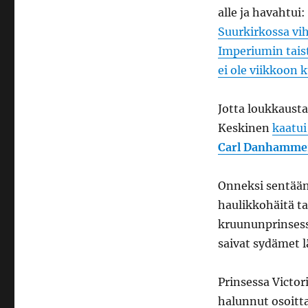
alle ja havahtui
Suurkirkossa vi
Imperiumin tais
ei ole viikkoon
Jotta loukkausta
Keskinen
kaatui
Carl Danhamme
Onneksi sentään 
haulikkohäitä ta
kruununprinses
saivat sydämet 
Prinsessa Victor
halunnut osoitta