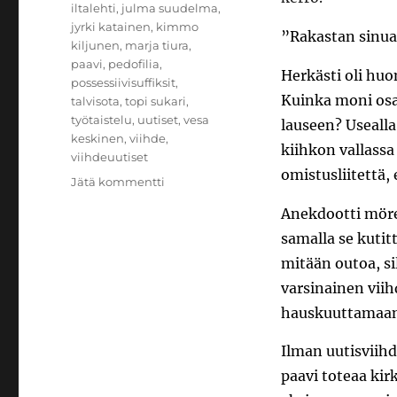
iltalehti
,
julma suudelma
,
jyrki katainen
,
kimmo
”Rakastan sinua
kiljunen
,
marja tiura
,
paavi
,
pedofilia
,
Herkästi oli hu
possessiivisuffiksit
,
Kuinka moni osa
talvisota
,
topi sukari
,
työtaistelu
,
uutiset
,
vesa
lauseen? Usealla
keskinen
,
viihde
,
kiihkon vallassa
viihdeuutiset
omistusliitettä,
artikkeliin
Jätä kommentti
Viihdeuutisia
Anekdootti möre
samalla se kutit
mitään outoa, sil
varsinainen vii
hauskuuttamaan.
Ilman uutisviihd
paavi toteaa kir