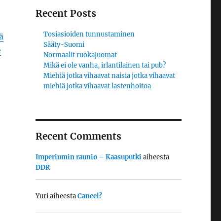
Recent Posts
Tosiasioiden tunnustaminen
ä
Sääty-Suomi
e
Normaalit ruokajuomat
Mikä ei ole vanha, irlantilainen tai pub?
Miehiä jotka vihaavat naisia jotka vihaavat
miehiä jotka vihaavat lastenhoitoa
Recent Comments
Imperiumin raunio – Kaasuputki
aiheesta
DDR
Yuri
aiheesta
Cancel?