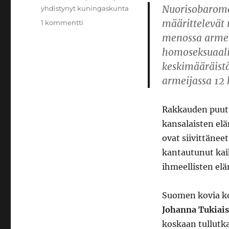
Nuorisobaromet
yhdistynyt kuningaskunta
määrittelevät 
artikkeliin
1 kommentti
Lemmenleikkejä
menossa armei
viihdetaivaalla
homoseksuaali
keskimääräistä
armeijassa 12 
Rakkauden puutte
kansalaisten elä
ovat siivittänee
kantautunut kai
ihmeellisten el
Suomen kovia ko
Johanna Tukiai
koskaan tullutka