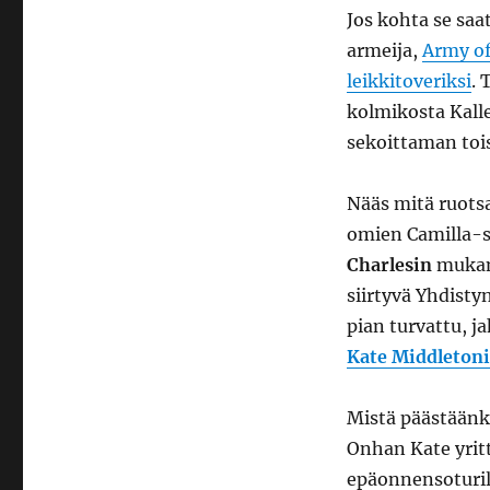
Jos kohta se saa
armeija,
Army of
leikkitoveriksi
. 
kolmikosta Kall
sekoittaman to
Nääs mitä ruotsal
omien Camilla-s
Charlesin
muka
siirtyvä Yhdist
pian turvattu, j
Kate Middleton
Mistä päästäänk
Onhan Kate yritt
epäonnensoturil