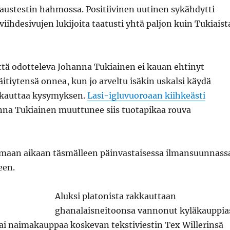
austestin hahmossa. Positiivinen uutinen sykähdytti
iihdesivujen lukijoita taatusti yhtä paljon kuin Tukiaist
ä odotteleva Johanna Tukiainen ei kauan ehtinyt
itiytensä onnea, kun jo arveltu isäkin uskalsi käydä
aukauttaa kysymyksen.
Lasi-igluvuoroaan kiihkeästi
na Tukiainen muuttunee siis tuotapikaa rouva
amaan aikaan täsmälleen päinvastaisessa ilmansuunnass
een.
Aluksi platonista rakkauttaan
ghanalaisneitoonsa vannonut kyläkauppia
ai naimakauppaa koskevan tekstiviestin Tex Willerinsä