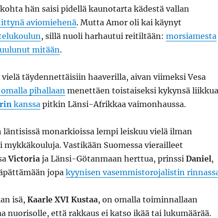
: kohta hän saisi pidellä kaunotarta kädestä vallan
hittynä aviomiehenä
. Mutta Amor oli kai käynyt
telukoulun
, sillä nuoli harhautui reitiltään:
morsiamesta
 kuulunut mitään
.
 vielä täydennettäisiin haaverilla, aivan viimeksi Vesa
 omalla pihallaan
menettäen toistaiseksi kykynsä liikku
rin
kanssa
pitkin Länsi-Afrikkaa vaimonhaussa.
läntisissä monarkioissa lempi leiskuu vielä ilman
i mykkäkouluja. Vastikään Suomessa vierailleet
sa
Victoria
ja Länsi-Götanmaan herttua, prinssi
Daniel
,
läpättämään jopa
kyynisen vasemmistorojalistin rinnass
ian isä,
Kaarle XVI Kustaa
, on omalla toiminnallaan
a nuorisolle, että rakkaus ei katso ikää tai lukumäärää.