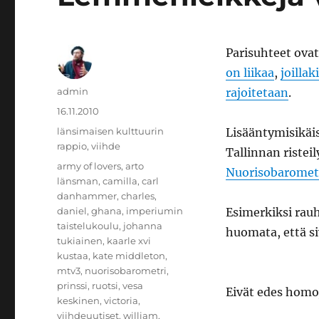
Parisuhteet ova
on liikaa
,
joillak
Kirjoittaja
admin
rajoitetaan
.
Julkaistu
16.11.2010
Kategoriat
länsimaisen kulttuurin
Lisääntymisikäis
rappio
,
viihde
Tallinnan risteily
Avainsanat
army of lovers
,
arto
Nuorisobaromet
länsman
,
camilla
,
carl
danhammer
,
charles
,
daniel
,
ghana
,
imperiumin
Esimerkiksi rauh
taistelukoulu
,
johanna
huomata, että si
tukiainen
,
kaarle xvi
kustaa
,
kate middleton
,
mtv3
,
nuorisobarometri
,
prinssi
,
ruotsi
,
vesa
Eivät edes homo
keskinen
,
victoria
,
viihdeuutiset
,
william
,