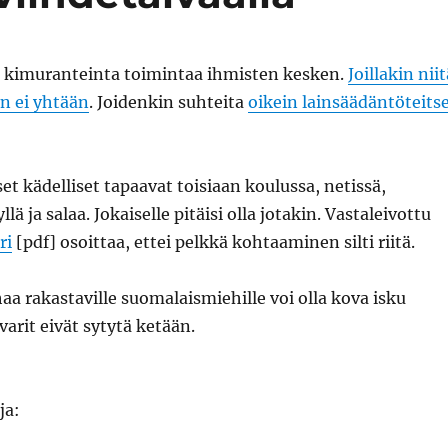
t kimuranteinta toimintaa ihmisten kesken.
Joillakin niit
in ei yhtään
. Joidenkin suhteita
oikein lainsäädäntöteits
et kädelliset tapaavat toisiaan koulussa, netissä,
llä ja salaa. Jokaiselle pitäisi olla jotakin. Vastaleivottu
ri
[pdf] osoittaa, ettei pelkkä kohtaaminen silti riitä.
aa rakastaville suomalaismiehille voi olla kova isku
varit eivät sytytä ketään.
ja: