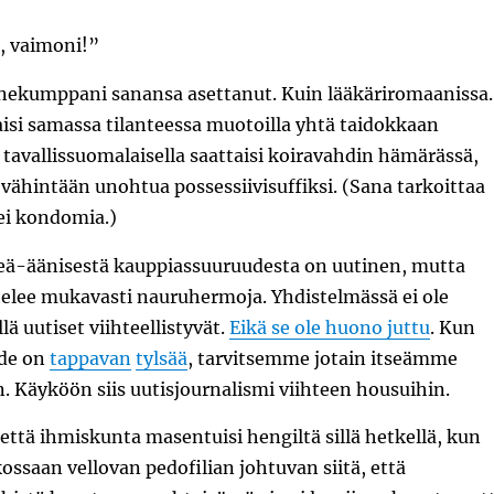
, vaimoni!”
onekumppani sanansa asettanut. Kuin lääkäriromaanissa.
isi samassa tilanteessa muotoilla yhtä taidokkaan
 tavallissuomalaisella saattaisi koiravahdin hämärässä,
 vähintään unohtua possessiivisuffiksi. (Sana tarkoittaa
 ei kondomia.)
ä-äänisestä kauppiassuuruudesta on uutinen, mutta
telee mukavasti nauruhermoja. Yhdistelmässä ei ole
lä uutiset viihteellistyvät.
Eikä se ole huono juttu
. Kun
hde on
tappavan
tylsää
, tarvitsemme jotain itseämme
 Käyköön siis uutisjournalismi viihteen housuihin.
että ihmiskunta masentuisi hengiltä sillä hetkellä, kun
kossaan vellovan pedofilian johtuvan siitä, että