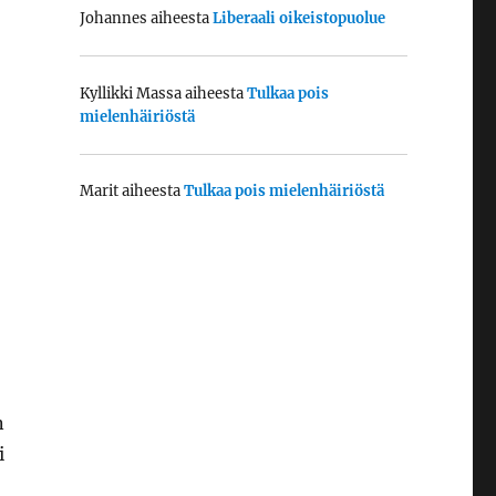
Johannes
aiheesta
Liberaali oikeistopuolue
Kyllikki Massa
aiheesta
Tulkaa pois
mielenhäiriöstä
Marit
aiheesta
Tulkaa pois mielenhäiriöstä
n
i