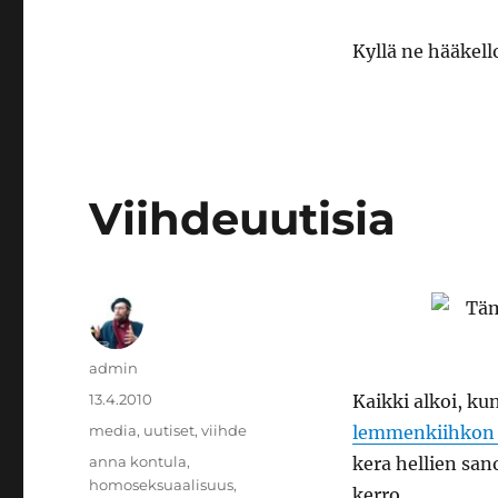
Kyllä ne hääkell
Viihdeuutisia
Kirjoittaja
admin
Julkaistu
13.4.2010
Kaikki alkoi, k
Kategoriat
media
,
uutiset
,
viihde
lemmenkiihkon 
Avainsanat
anna kontula
,
kera hellien san
homoseksuaalisuus
,
kerro.