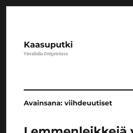
Kaasuputki
Vierailulla Zeitgeistissa
Avainsana:
viihdeuutiset
Lemmenleikkejä v