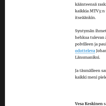
käänteensä rask
kaikkia MTV3:n v
itseäänkin.
Syntymän ihmett
hehkua tulevan ä
polvilleen ja p
odotteleva
Johan
Länsmaniksi.
Ja täsmälleen s
kaikki meni piel
Vesa Keskinen
s