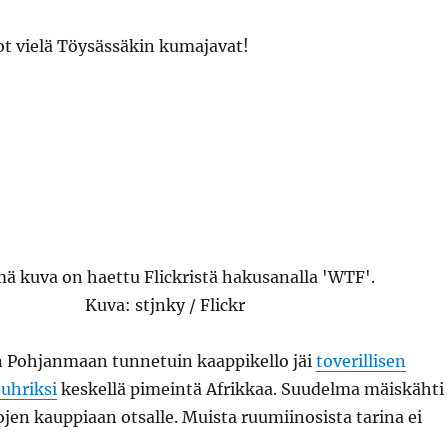
ot vielä Töysässäkin kumajavat!
un Pohjanmaan tunnetuin kaappikello jäi
toverillisen
uhriksi
keskellä pimeintä Afrikkaa. Suudelma mäiskähti
ojen kauppiaan otsalle. Muista ruumiinosista tarina ei