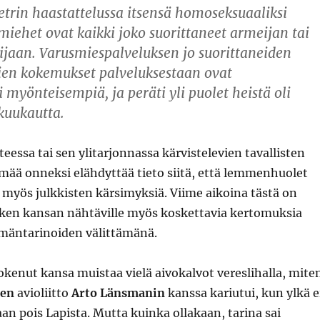
rin haastattelussa itsensä homoseksuaaliksi
miehet ovat kaikki joko suorittaneet armeijan tai
jaan. Varusmiespalveluksen jo suorittaneiden
en kokemukset palveluksestaan ovat
 myönteisempiä, ja peräti yli puolet heistä oli
kuukautta.
essa tai sen ylitarjonnassa kärvistelevien tavallisten
mää onneksi elähdyttää tieto siitä, että lemmenhuolet
t myös julkkisten kärsimyksiä. Viime aikoina tästä on
ken kansan nähtäville myös koskettavia kertomuksia
ämäntarinoiden välittämänä.
kenut kansa muistaa vielä aivokalvot vereslihalla, mite
sen
avioliitto
Arto Länsmanin
kanssa kariutui, kun ylkä e
an pois Lapista. Mutta kuinka ollakaan, tarina sai