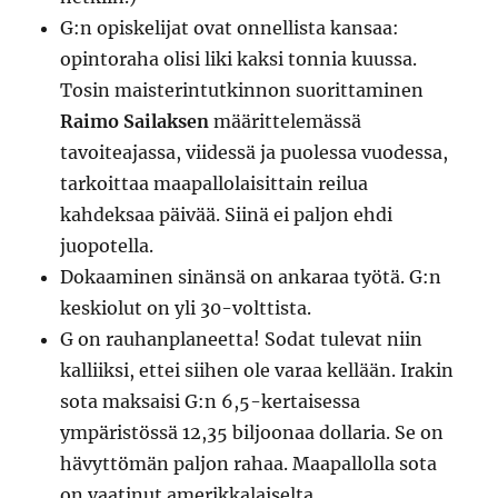
G:n opiskelijat ovat onnellista kansaa:
opintoraha olisi liki kaksi tonnia kuussa.
Tosin maisterintutkinnon suorittaminen
Raimo Sailaksen
määrittelemässä
tavoiteajassa, viidessä ja puolessa vuodessa,
tarkoittaa maapallolaisittain reilua
kahdeksaa päivää. Siinä ei paljon ehdi
juopotella.
Dokaaminen sinänsä on ankaraa työtä. G:n
keskiolut on yli 30-volttista.
G on rauhanplaneetta! Sodat tulevat niin
kalliiksi, ettei siihen ole varaa kellään. Irakin
sota maksaisi G:n 6,5-kertaisessa
ympäristössä 12,35 biljoonaa dollaria. Se on
hävyttömän paljon rahaa. Maapallolla sota
on vaatinut amerikkalaiselta