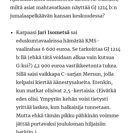
miltä asiat mahtavatkaan näyttää GJ 1214 b:n
jumalaapelkäävän kansan keskuudessa?
Karpaasi
Jari Isometsä
sai
eduskuntavaaleissa hämärää KMS-
vaalirahaa 6 600 euroa. Se tarkoittaa GJ 1214
b:llä (ehkä tätä voidaan alkaa vain kutsua
G:ksi?) 42 900 euroa vastikkeetonta tukea.
Sillä saisi vaikkapa C-sarjan Mersun, jolla
kelpaisi kiertää äänestysalueita. Etenkin,
kun matkat olisivat 2,5-kertaisia. (Eivätkä
edes olisi. Ympyrän kehän voisi tietysti
yrittää laskea, kun halkaisija tunnetaan.
Mutta ehkä tämän pikku pähkinän voimme
jättää purtavaksi joululoman hiljaisiin
hetkiin.)