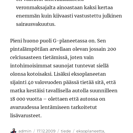
veronmaksajalta ainoastaan kaksi kertaa
enemmän kuin kiivaasti vastustettu julkinen
sairausvakuutus.
Pieni huono puoli G-planeetassa on. Sen
pintalämpötilan arvellaan olevan jossain 200
celciusasteen tietämissä, joten vain
intohimoisimmat saunojat tuntevat siellä
olonsa kotoisaksi. Lisäksi eksoplaneetan
sijainti 40 valovuoden päässä tietää sitä, että
matka kestäisi tavallisella autolla suunnilleen
18 000 vuotta – olettaen että autossa on
avaruudessa lentämiseen tarkoitetut
lisävarusteet.
Kirjoittaja
Julkaistu
Kategoriat
Avainsanat
admin
17.12.2009
tiede
eksoplaneetta
,