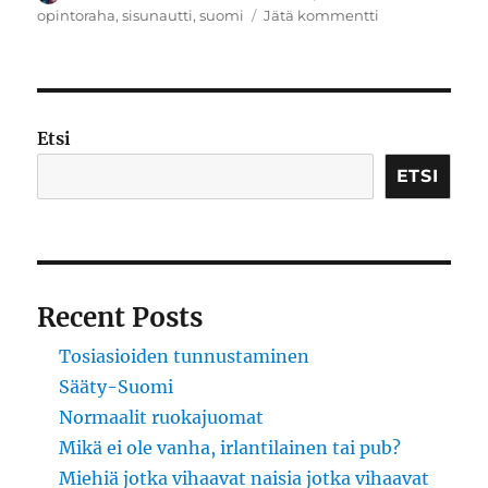
artikkeliin
opintoraha
,
sisunautti
,
suomi
Jätä kommentti
GJ
1214
b
Etsi
ETSI
Recent Posts
Tosiasioiden tunnustaminen
Sääty-Suomi
Normaalit ruokajuomat
Mikä ei ole vanha, irlantilainen tai pub?
Miehiä jotka vihaavat naisia jotka vihaavat