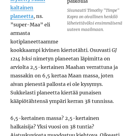
kaltainen
Sisunautti Timothy "Timpe"
planeetta
, ns.
Kopra on oivallinen henkilö
lähetettäväksi ensimmäisenä
”super-Maa” eli
uuteen maailmaan.
armasta
kotiplaneettaamme
kookkaampi kivinen kiertotähti. Osuvasti
GJ
1214 b:ksi
nimetyn planeetan läpimitta on
arviolta 2,5-kertainen Maahan verrattuna ja
massakin on 6,5 kertaa Maan massa, joten
aivan pienestä pallosta ei ole kysymys.
Sukkelasti planeetta kiertää punaisen
kääpiötähtensä ympäri kerran 38 tunnissa.
6,5-kertainen massa? 2,5-kertainen
halkaisija? Yksi vuosi on 38 tuntia?
Ajatuskuviosta muodostuu kiehtova. Oikeasti,