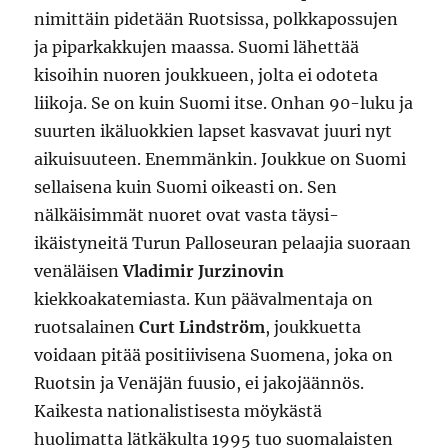
nimittäin pidetään Ruotsissa, polkkapossujen
ja piparkakkujen maassa. Suomi lähettää
kisoihin nuoren joukkueen, jolta ei odoteta
liikoja. Se on kuin Suomi itse. Onhan 90-luku ja
suurten ikäluokkien lapset kasvavat juuri nyt
aikuisuuteen. Enemmänkin. Joukkue on Suomi
sellaisena kuin Suomi oikeasti on. Sen
nälkäisimmät nuoret ovat vasta täysi-
ikäistyneitä Turun Palloseuran pelaajia suoraan
venäläisen
Vladimir Jurzinovin
kiekkoakatemiasta. Kun päävalmentaja on
ruotsalainen
Curt Lindström
, joukkuetta
voidaan pitää positiivisena Suomena, joka on
Ruotsin ja Venäjän fuusio, ei jakojäännös.
Kaikesta nationalistisesta möykästä
huolimatta lätkäkulta 1995 tuo suomalaisten