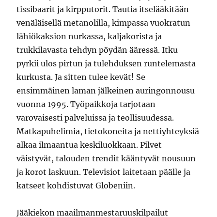
tissibaarit ja kirpputorit. Tautia itselääkitään
venäläisellä metanolilla, kimpassa vuokratun
lähiökaksion nurkassa, kaljakorista ja
trukkilavasta tehdyn pöydän ääressä. Itku
pyrkii ulos pirtun ja tulehduksen runtelemasta
kurkusta. Ja sitten tulee kevät! Se
ensimmäinen laman jälkeinen auringonnousu
vuonna 1995. Työpaikkoja tarjotaan
varovaisesti palveluissa ja teollisuudessa.
Matkapuhelimia, tietokoneita ja nettiyhteyksiä
alkaa ilmaantua keskiluokkaan. Pilvet
väistyvät, talouden trendit kääntyvät nousuun
ja korot laskuun. Televisiot laitetaan päälle ja
katseet kohdistuvat Globeniin.
Jääkiekon maailmanmestaruuskilpailut