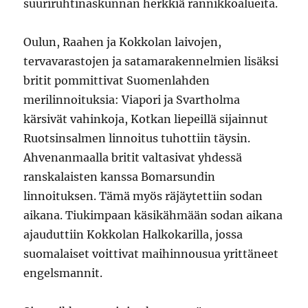
suuriruhtinaskunnan herkkiä rannikkoalueita.
Oulun, Raahen ja Kokkolan laivojen,
tervavarastojen ja satamarakennelmien lisäksi
britit pommittivat Suomenlahden
merilinnoituksia: Viapori ja Svartholma
kärsivät vahinkoja, Kotkan liepeillä sijainnut
Ruotsinsalmen linnoitus tuhottiin täysin.
Ahvenanmaalla britit valtasivat yhdessä
ranskalaisten kanssa Bomarsundin
linnoituksen. Tämä myös räjäytettiin sodan
aikana. Tiukimpaan käsikähmään sodan aikana
ajauduttiin Kokkolan Halkokarilla, jossa
suomalaiset voittivat maihinnousua yrittäneet
engelsmannit.