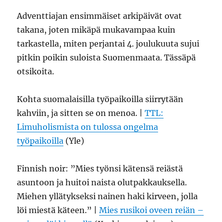
Adventtiajan ensimmäiset arkipäivät ovat
takana, joten mikäpä mukavampaa kuin
tarkastella, miten perjantai 4. joulukuuta sujui
pitkin poikin suloista Suomenmaata. Tässäpä
otsikoita.
Kohta suomalaisilla työpaikoilla siirrytään
kahviin, ja sitten se on menoa. |
TTL:
Limuholismista on tulossa ongelma
työpaikoilla
(Yle)
Finnish noir: ”Mies työnsi kätensä reiästä
asuntoon ja huitoi naista olutpakkauksella.
Miehen yllätykseksi nainen haki kirveen, jolla
löi miestä käteen.” |
Mies rusikoi oveen reiän –