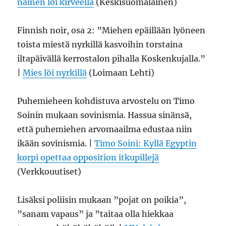
nainen löi kirveellä
(Keskisuomalainen)
Finnish noir, osa 2: ”Miehen epäillään lyöneen
toista miestä nyrkillä kasvoihin torstaina
iltapäivällä kerrostalon pihalla Koskenkujalla.”
|
Mies löi nyrkillä
(Loimaan Lehti)
Puhemieheen kohdistuva arvostelu on Timo
Soinin mukaan sovinismia. Hassua sinänsä,
että puhemiehen arvomaailma edustaa niin
ikään sovinismia. |
Timo Soini: Kyllä Egyptin
korpi opettaa opposition itkupillejä
(Verkkouutiset)
Lisäksi poliisin mukaan ”pojat on poikia”,
”sanam vapaus” ja ”taitaa olla hiekkaa