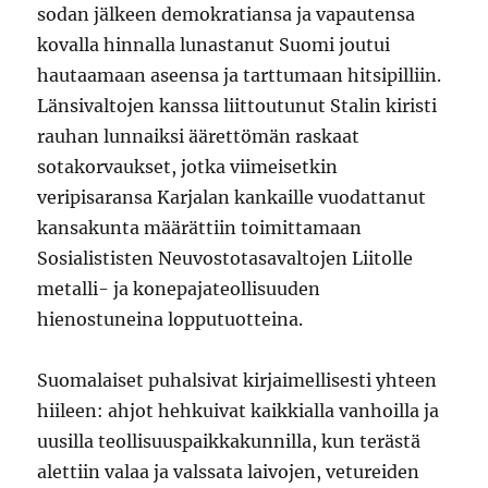
sodan jälkeen demokratiansa ja vapautensa
kovalla hinnalla lunastanut Suomi joutui
hautaamaan aseensa ja tarttumaan hitsipilliin.
Länsivaltojen kanssa liittoutunut Stalin kiristi
rauhan lunnaiksi äärettömän raskaat
sotakorvaukset, jotka viimeisetkin
veripisaransa Karjalan kankaille vuodattanut
kansakunta määrättiin toimittamaan
Sosialististen Neuvostotasavaltojen Liitolle
metalli- ja konepajateollisuuden
hienostuneina lopputuotteina.
Suomalaiset puhalsivat kirjaimellisesti yhteen
hiileen: ahjot hehkuivat kaikkialla vanhoilla ja
uusilla teollisuuspaikkakunnilla, kun terästä
alettiin valaa ja valssata laivojen, vetureiden