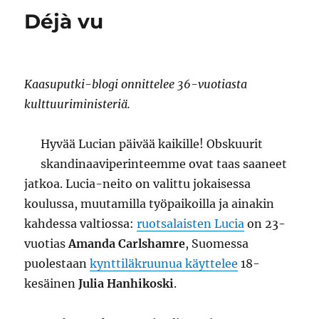
Déjà vu
Kaasuputki-blogi onnittelee 36-vuotiasta
kulttuuriministeriä.
Hyvää Lucian päivää kaikille! Obskuurit
skandinaaviperinteemme ovat taas saaneet
jatkoa. Lucia-neito on valittu jokaisessa
koulussa, muutamilla työpaikoilla ja ainakin
kahdessa valtiossa:
ruotsalaisten Lucia
on 23-
vuotias
Amanda Carlshamre
, Suomessa
puolestaan
kynttiläkruunua käyttelee
18-
kesäinen
Julia Hanhikoski
.