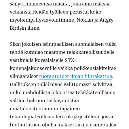
säilytti maineensa maana, joka aina maksaa
velkansa. Heidän työlleen perustui koko
myöhempi hyvinvointimme, Nokian ja Angry
Birdsin ihme.
Siksi jokaisen isänmaallisen suomalaisen tulisi
tehdä kunniaa maamme telakkateollisuudelle
vaatimalla korealaiselle STX-
konepajakonsernille vaikka poikkeuslakiteitse
ylimääräiset
tuotantotuet ilman hintakattoa
.
Hallituksen tulisi myös välittömästi selvittää,
onko mahdollista joko ottaa telakkateollisuus
valtion haltuun tai käynnistää
maataloustuotannon tapainen
teknologiateollisuuden tukijärjestelmä, jossa
tuotantotuen ohella maksettaisiin esimerkiksi