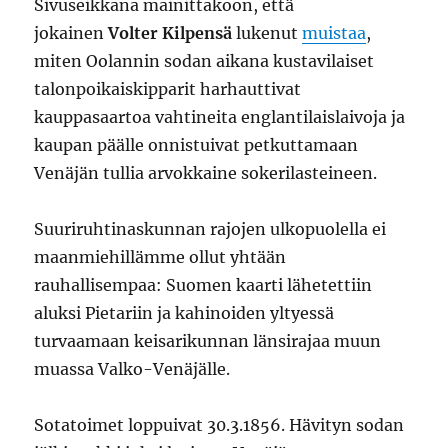
Sivuseikkana mainittakoon, että
jokainen
Volter Kilpensä
lukenut
muistaa
,
miten Oolannin sodan aikana kustavilaiset
talonpoikaiskipparit harhauttivat
kauppasaartoa vahtineita englantilaislaivoja ja
kaupan päälle onnistuivat petkuttamaan
Venäjän tullia arvokkaine sokerilasteineen.
Suuriruhtinaskunnan rajojen ulkopuolella ei
maanmiehillämme ollut yhtään
rauhallisempaa: Suomen kaarti lähetettiin
aluksi Pietariin ja kahinoiden yltyessä
turvaamaan keisarikunnan länsirajaa muun
muassa Valko-Venäjälle.
Sotatoimet loppuivat 30.3.1856. Hävityn sodan