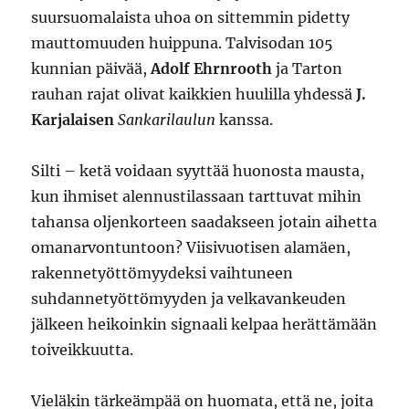
suursuomalaista uhoa on sittemmin pidetty
mauttomuuden huippuna. Talvisodan 105
kunnian päivää,
Adolf Ehrnrooth
ja Tarton
rauhan rajat olivat kaikkien huulilla yhdessä
J.
Karjalaisen
Sankarilaulun
kanssa.
Silti – ketä voidaan syyttää huonosta mausta,
kun ihmiset alennustilassaan tarttuvat mihin
tahansa oljenkorteen saadakseen jotain aihetta
omanarvontuntoon? Viisivuotisen alamäen,
rakennetyöttömyydeksi vaihtuneen
suhdannetyöttömyyden ja velkavankeuden
jälkeen heikoinkin signaali kelpaa herättämään
toiveikkuutta.
Vieläkin tärkeämpää on huomata, että ne, joita