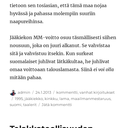
tietoon sen tosiasian, että tämä maa nojaa
hyvässä ja pahassa molempiin suuriin
naapureihinsa.
Jääkiekon MM-voitto osuu täsmällisesti siihen
nousuun, joka on juuri alkanut. Se vahvistaa
sitä ja vahvistuu itsekin. Kun surkeat
suomalaiset juhlivat lätkäkultaa, he juhlivat
omaa voittoaan talouslamasta. Siinä
ei voi olla
mitään pahaa.
Kirjoittaja
Julkaistu
Kategoriat
admin
24.1.2013
kommentti
,
vanhat kirjoitukset
Avainsanat
1995
,
jääkiekko
,
kinkku
,
lama
,
maailmanmestaruus
,
artikkeliin
suomi
,
taalerit
Jätä kommentti
Den
gled
in