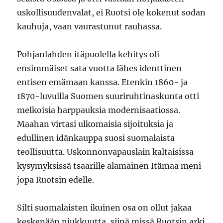
uskollisuudenvalat, ei Ruotsi ole kokenut sodan
kauhuja, vaan vaurastunut rauhassa.
Pohjanlahden itäpuolella kehitys oli
ensimmäiset sata vuotta lähes identtinen
entisen emämaan kanssa. Etenkin 1860- ja
1870-luvuilla Suomen suuriruhtinaskunta otti
melkoisia harppauksia modernisaatiossa.
Maahan virtasi ulkomaisia sijoituksia ja
edullinen idänkauppa suosi suomalaista
teollisuutta. Uskonnonvapauslain kaltaisissa
kysymyksissä tsaarille alamainen Itämaa meni
jopa Ruotsin edelle.
Silti suomalaisten ikuinen osa on ollut jakaa
keskenään niukkuutta, siinä missä Ruotsin arki