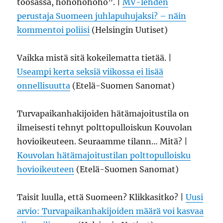
toosassa, höhöhöhöhö”. |
MV-lehden
perustaja Suomeen juhlapuhujaksi? – näin
kommentoi poliisi
(Helsingin Uutiset)
Vaikka mistä sitä kokeilematta tietää. |
Useampi kerta seksiä viikossa ei lisää
onnellisuutta
(Etelä-Suomen Sanomat)
Turvapaikanhakijoiden hätämajoitustila on
ilmeisesti tehnyt polttopulloiskun Kouvolan
hovioikeuteen. Seuraamme tilann… Mitä? |
Kouvolan hätämajoitustilan polttopulloisku
hovioikeuteen
(Etelä-Suomen Sanomat)
Taisit luulla, että Suomeen? Klikkasitko? |
Uusi
arvio: Turvapaikanhakijoiden määrä voi kasvaa