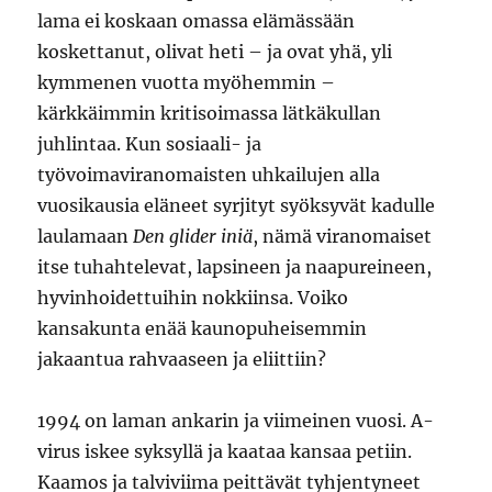
lama ei koskaan omassa elämässään
koskettanut, olivat heti – ja ovat yhä, yli
kymmenen vuotta myöhemmin –
kärkkäimmin kritisoimassa lätkäkullan
juhlintaa. Kun sosiaali- ja
työvoimaviranomaisten uhkailujen alla
vuosikausia eläneet syrjityt syöksyvät kadulle
laulamaan
Den glider iniä
, nämä viranomaiset
itse tuhahtelevat, lapsineen ja naapureineen,
hyvinhoidettuihin nokkiinsa. Voiko
kansakunta enää kaunopuheisemmin
jakaantua rahvaaseen ja eliittiin?
1994 on laman ankarin ja viimeinen vuosi. A-
virus iskee syksyllä ja kaataa kansaa petiin.
Kaamos ja talviviima peittävät tyhjentyneet