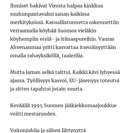
Ihmiset hakivat Virosta halpaa kinkkua
suuhunpantavaksi sanan kaikissa
merkityksissä. Kansallistunnetta rakennettiin
vertaamalla köyhää Suomea vieläkin
köyhempiin etelä- ja itänaapureihin. Vauras
Ahvenanmaa yritti kasvattaa itsenäisyyttään
omalla rahayksiköllä, taalerilla.
Mutta laman selkä taittui. Kaikki kävi lyhyessä
ajassa. Työllisyys kasvoi, EU-jäsenyys toteutui
ja sitten tapahtui jotain suurta.
Keväällä 1995 Suomen jääkiekkomaajoukkue
voitti mestaruuden.
Voitonjuhlia ja siihen liittynyttä