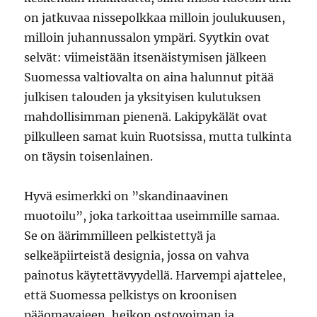
on jatkuvaa nissepolkkaa milloin joulukuusen,
milloin juhannussalon ympäri. Syytkin ovat
selvät: viimeistään itsenäistymisen jälkeen
Suomessa valtiovalta on aina halunnut pitää
julkisen talouden ja yksityisen kulutuksen
mahdollisimman pienenä. Lakipykälät ovat
pilkulleen samat kuin Ruotsissa, mutta tulkinta
on täysin toisenlainen.
Hyvä esimerkki on ”skandinaavinen
muotoilu”, joka tarkoittaa useimmille samaa.
Se on äärimmilleen pelkistettyä ja
selkeäpiirteistä designia, jossa on vahva
painotus käytettävyydellä. Harvempi ajattelee,
että Suomessa pelkistys on kroonisen
pääomavajeen, heikon ostovoiman ja