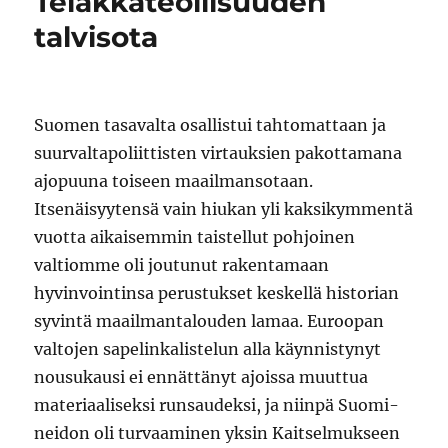
Telakkateollisuuden
talvisota
Suomen tasavalta osallistui tahtomattaan ja
suurvaltapoliittisten virtauksien pakottamana
ajopuuna toiseen maailmansotaan.
Itsenäisyytensä vain hiukan yli kaksikymmentä
vuotta aikaisemmin taistellut pohjoinen
valtiomme oli joutunut rakentamaan
hyvinvointinsa perustukset keskellä historian
syvintä maailmantalouden lamaa. Euroopan
valtojen sapelinkalistelun alla käynnistynyt
nousukausi ei ennättänyt ajoissa muuttua
materiaaliseksi runsaudeksi, ja niinpä Suomi-
neidon oli turvaaminen yksin Kaitselmukseen