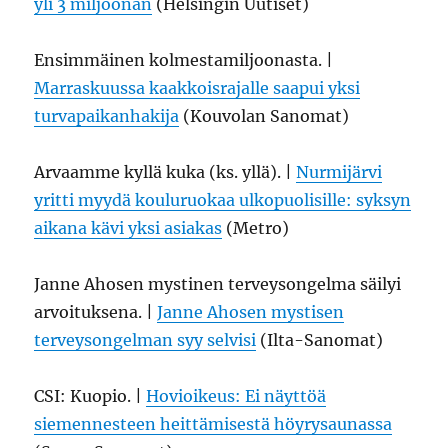
yli 3 miljoonan
(Helsingin Uutiset)
Ensimmäinen kolmestamiljoonasta. |
Marraskuussa kaakkoisrajalle saapui yksi
turvapaikanhakija
(Kouvolan Sanomat)
Arvaamme kyllä kuka (ks. yllä). |
Nurmijärvi
yritti myydä kouluruokaa ulkopuolisille: syksyn
aikana kävi yksi asiakas
(Metro)
Janne Ahosen mystinen terveysongelma säilyi
arvoituksena. |
Janne Ahosen mystisen
terveysongelman syy selvisi
(Ilta-Sanomat)
CSI: Kuopio. |
Hovioikeus: Ei näyttöä
siemennesteen heittämisestä höyrysaunassa