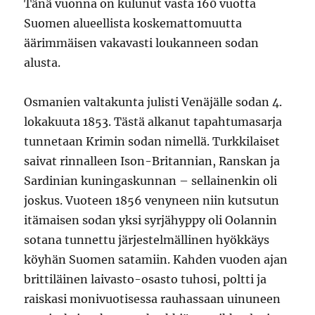
Tänä vuonna on kulunut vasta 160 vuotta
Suomen alueellista koskemattomuutta
äärimmäisen vakavasti loukanneen sodan
alusta.
Osmanien valtakunta julisti Venäjälle sodan 4.
lokakuuta 1853. Tästä alkanut tapahtumasarja
tunnetaan Krimin sodan nimellä. Turkkilaiset
saivat rinnalleen Ison-Britannian, Ranskan ja
Sardinian kuningaskunnan – sellainenkin oli
joskus. Vuoteen 1856 venyneen niin kutsutun
itämaisen sodan yksi syrjähyppy oli Oolannin
sotana tunnettu järjestelmällinen hyökkäys
köyhän Suomen satamiin. Kahden vuoden ajan
brittiläinen laivasto-osasto tuhosi, poltti ja
raiskasi monivuotisessa rauhassaan uinuneen