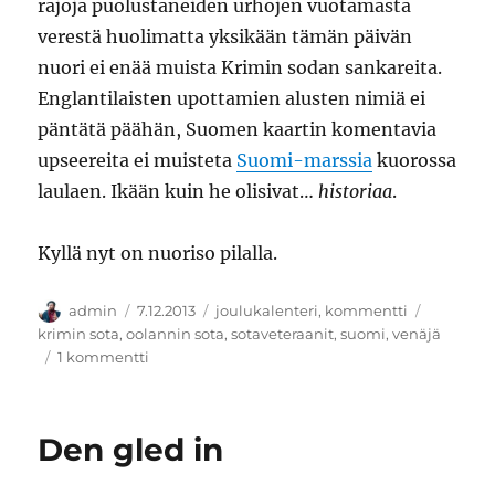
rajoja puolustaneiden urhojen vuotamasta
verestä huolimatta yksikään tämän päivän
nuori ei enää muista Krimin sodan sankareita.
Englantilaisten upottamien alusten nimiä ei
päntätä päähän, Suomen kaartin komentavia
upseereita ei muisteta
Suomi-marssia
kuorossa
laulaen. Ikään kuin he olisivat…
historiaa
.
Kyllä nyt on nuoriso pilalla.
Kirjoittaja
Julkaistu
Kategoriat
Avainsan
admin
7.12.2013
joulukalenteri
,
kommentti
krimin sota
,
oolannin sota
,
sotaveteraanit
,
suomi
,
venäjä
artikkeliin
1 kommentti
Oi
aikoja,
oi
Den gled in
tapoja