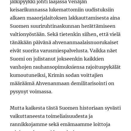
jälkipyykki johti laajassa Venäjän
keisarikunnassa lukemattomiin uudistuksiin
alkaen maaorjalaitoksen lakkauttamisesta aina
Suomen suuriruhtinaskunnan herättämiseen
valtionyöstään. Sekä tietenkin siihen, että vielä
tänäkään päivänä ahvenanmaalaisnuorukaiset
eivät suorita varusmiespalvelusta. Vaikka näet
Suomi on julistanut jokseenkin kaikkien
vanhojen rauhansopimuksiensa rajoituspykälät
kumoutuneiksi, Krimin sodan voittajien
määräämä Ahvenanmaan demilitarisointi on
pysynyt voimassa.
Mutta kaikesta tästä Suomen historiaan syvästi
vaikuttaneesta toimeliaisuudesta ja
rannikkojamme sekä emämaamme loittoja