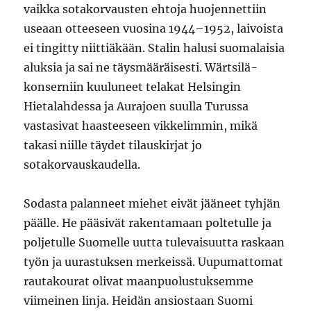
vaikka sotakorvausten ehtoja huojennettiin
useaan otteeseen vuosina 1944–1952, laivoista
ei tingitty niittiäkään. Stalin halusi suomalaisia
aluksia ja sai ne täysmääräisesti. Wärtsilä-
konserniin kuuluneet telakat Helsingin
Hietalahdessa ja Aurajoen suulla Turussa
vastasivat haasteeseen vikkelimmin, mikä
takasi niille täydet tilauskirjat jo
sotakorvauskaudella.
Sodasta palanneet miehet eivät jääneet tyhjän
päälle. He pääsivät rakentamaan poltetulle ja
poljetulle Suomelle uutta tulevaisuutta raskaan
työn ja uurastuksen merkeissä. Uupumattomat
rautakourat olivat maanpuolustuksemme
viimeinen linja. Heidän ansiostaan Suomi