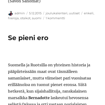
(Savon Sanomat)
Kirjoittaja
Julkaistu
Kategoriat
Avainsanat
admin
5.12.2015
joulukalenteri
,
uutiset
enkeli
,
artikkeliin
hieroja
,
otsikot
,
suomi
1 kommentti
Neljäs
joulukuuta
2015
Se pieni ero
A.D.
Suomella ja Ruotsilla on yhteinen historia ja
pääpiirteissään maat ovat täsmälleen
samanlaiset, mutta viimeiset pari vuosisataa
erilläänoloa on tuonut pienet eronsa. Siitä
hetkestä, kun sijaishallitsija, ranskalainen
marsalkka
Bernadotte
laskeutui hevosensa
selästä Oslossa ja otti vastaan norjalaisten