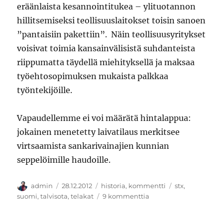
eräänlaista kesannointitukea – ylituotannon
hillitsemiseksi teollisuuslaitokset toisin sanoen
”pantaisiin pakettiin”. Näin teollisuusyritykset
voisivat toimia kansainvälisistä suhdanteista
riippumatta täydellä miehityksellä ja maksaa
työehtosopimuksen mukaista palkkaa
työntekijöille.
Vapaudellemme ei voi määrätä hintalappua:
jokainen menetetty laivatilaus merkitsee
virtsaamista sankarivainajien kunnian
seppelöimille haudoille.
Kirjoittaja
Julkaistu
Kategoriat
Avainsanat
admin
28.12.2012
historia
,
kommentti
stx
,
artikkeliin
suomi
,
talvisota
,
telakat
9 kommenttia
Telakkateollisuuden
talvisota