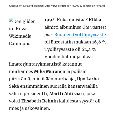
Kirjoitus on julkaistu aiemmin Uusi Kurvi -sivustolla 4.5.2008. Tekstiä on korjattu.
1994. Kuka muistaa?
Kikka
äänitti albuminsa
Ota vaatteet
pois
.
Suomen työttömyysaste
oli Eurostatin mukaan 16,6 %.
Työllisyysaste oli 62,4 %.
Vuoden hahmoja olivat
ilmatorjuntarykmentistä karannut
murhamies
Mika Muranen
ja poliisin
piirittämä, niin ikään murhaaja,
Ilpo Larha
.
Sekä ensimmäinen suoralla kansanvaalilla
valittu presidentti,
Martti Ahtisaari
, joka
voitti
Elisabeth Rehnin
kahdesta syystä: oli
mies ja uskovainen.