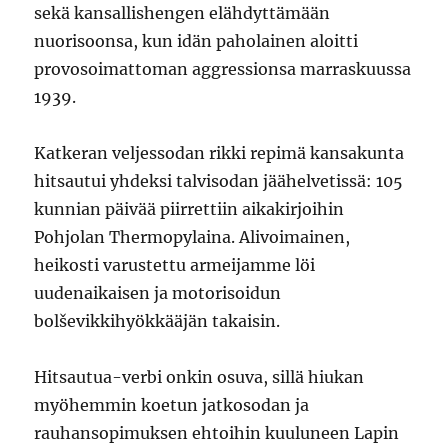
sekä kansallishengen elähdyttämään
nuorisoonsa, kun idän paholainen aloitti
provosoimattoman aggressionsa marraskuussa
1939.
Katkeran veljessodan rikki repimä kansakunta
hitsautui yhdeksi talvisodan jäähelvetissä: 105
kunnian päivää piirrettiin aikakirjoihin
Pohjolan Thermopylaina. Alivoimainen,
heikosti varustettu armeijamme löi
uudenaikaisen ja motorisoidun
bolševikkihyökkääjän takaisin.
Hitsautua-verbi onkin osuva, sillä hiukan
myöhemmin koetun jatkosodan ja
rauhansopimuksen ehtoihin kuuluneen Lapin