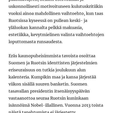
uskonnollisesti motivoituneen kulutuskritiikin
vuoksi ainoa mahdollinen vaihtoehto, kun taas
Ruotsissa kyseessä on pullean keski- ja
yläluokan kannalta pelkkä makuasia,
estetiikka, kevytmielinen valinta vaihtoehtojen
loputtomasta runsaudesta.
Eräs kaunopuheisimmista tavoista osoittaa
Suomen ja Ruotsin identtisten järjestelmien
eriseuraisuus on tutkia joulukuun alun
kalenteria. Kumpikin maa ja kansa järjestää
viikon sisällä suuren banketin. Suomen
tasavallan presidentin itsenäisyyspäivän
vastaanottoa seuraa Ruotsin kuninkaan
isännöimä Nobel-illallinen. Vuonna 2013 toista
näistä tapahtumista ei järjestetty