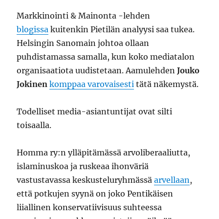
Markkinointi & Mainonta -lehden
blogissa
kuitenkin Pietilän analyysi saa tukea.
Helsingin Sanomain johtoa ollaan
puhdistamassa samalla, kun koko mediatalon
organisaatiota uudistetaan. Aamulehden
Jouko
Jokinen
komppaa varovaisesti
tätä näkemystä.
Todelliset media-asiantuntijat ovat silti
toisaalla.
Homma ry:n ylläpitämässä arvoliberaaliutta,
islaminuskoa ja ruskeaa ihonväriä
vastustavassa keskusteluryhmässä
arvellaan
,
että potkujen syynä on joko Pentikäisen
liiallinen konservatiivisuus suhteessa