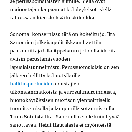
se perussuomalaisten silmille. Siellä ovat
mainostajan kaipaamat kohdeyleisöt, siellä
rahoissaan kieriskelevä keskiluokka.
Sanoma-konsernissa tätä on kokeiltu jo. Ilta-
Sanomien julkaisupolitiikkaan haettiin
päätoimittaja
Ulla Appelsinin
johdolla ideoita
aviisin perustamisvuoden
lapualaistunnelmista. Perussuomalaisia on sen
jälkeen hellitty kohuotsikoilla
hallituspuolueiden
edustajien
ulkomaanmatkoista ja eurosuhmuroinneista,
huonokäytöksisen nuorison ylenpalttisella
tuomitsemisella ja lämpimillä sotamuistoilla.
Timo Soinista
Ilta-Sanomilla ei ole kuin hyvää
sanottavaa,
Heidi Hautalasta
ei myönteistä