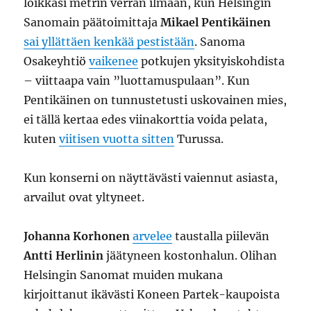
loikkasi metrin verran ilmaan, kun Helsingin
Sanomain päätoimittaja
Mikael Pentikäinen
sai yllättäen kenkää pestistään
. Sanoma
Osakeyhtiö
vaikenee
potkujen yksityiskohdista
– viittaapa vain ”luottamuspulaan”. Kun
Pentikäinen on tunnustetusti uskovainen mies,
ei tällä kertaa edes viinakorttia voida pelata,
kuten
viitisen vuotta sitten
Turussa.
Kun konserni on näyttävästi vaiennut asiasta,
arvailut ovat yltyneet.
Johanna Korhonen
arvelee
taustalla piilevän
Antti Herlinin
jäätyneen kostonhalun. Olihan
Helsingin Sanomat muiden mukana
kirjoittanut ikävästi Koneen Partek-kaupoista