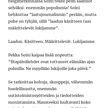
blogimerkinnässä Soini tekee pelin säännöt
selväksi: enemmän populismia! Soini
hehkuttaa ”laatujournalismin” perään, mutta
puhe on tyhjää, sillä ”laadun käsitteen taas
määrittelevät lukijamme”.
Laadun. Käsitteen. Määrittelevät. Lukijamme.
Pekka Soini kaipaa lisää nopeutta:
”Iltapäivälehdet ovat tottuneet elämään ajan
pulssilla. Ne myydään lukijoille joka päivä.”
Se tarkoittaa kohuja, skuuppeja, vähemmän
huolellisuutta, enemmän
uutistoimistosyötteiden ja tiedotteiden
monistamista. Mausteeksi luultavasti koko