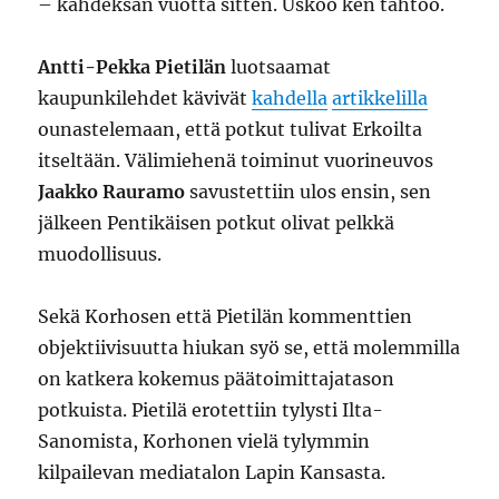
– kahdeksan vuotta sitten. Uskoo ken tahtoo.
Antti-Pekka Pietilän
luotsaamat
kaupunkilehdet kävivät
kahdella
artikkelilla
ounastelemaan, että potkut tulivat Erkoilta
itseltään. Välimiehenä toiminut vuorineuvos
Jaakko Rauramo
savustettiin ulos ensin, sen
jälkeen Pentikäisen potkut olivat pelkkä
muodollisuus.
Sekä Korhosen että Pietilän kommenttien
objektiivisuutta hiukan syö se, että molemmilla
on katkera kokemus päätoimittajatason
potkuista. Pietilä erotettiin tylysti Ilta-
Sanomista, Korhonen vielä tylymmin
kilpailevan mediatalon Lapin Kansasta.