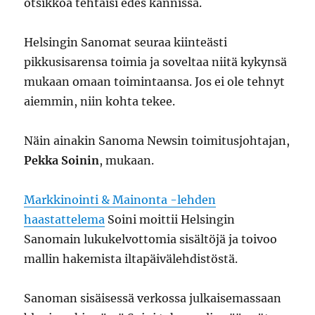
otsikkoa tehtäisi edes kännissä.
Helsingin Sanomat seuraa kiinteästi
pikkusisarensa toimia ja soveltaa niitä kykynsä
mukaan omaan toimintaansa. Jos ei ole tehnyt
aiemmin, niin kohta tekee.
Näin ainakin Sanoma Newsin toimitusjohtajan,
Pekka Soinin
, mukaan.
Markkinointi & Mainonta -lehden
haastattelema
Soini moittii Helsingin
Sanomain lukukelvottomia sisältöjä ja toivoo
mallin hakemista iltapäivälehdistöstä.
Sanoman sisäisessä verkossa julkaisemassaan