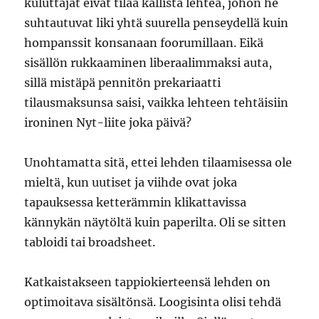
kuluttajat eivät tilaa kallista lehteä, johon he
suhtautuvat liki yhtä suurella penseydellä kuin
hompanssit konsanaan foorumillaan. Eikä
sisällön rukkaaminen liberaalimmaksi auta,
sillä mistäpä pennitön prekariaatti
tilausmaksunsa saisi, vaikka lehteen tehtäisiin
ironinen Nyt-liite joka päivä?
Unohtamatta sitä, ettei lehden tilaamisessa ole
mieltä, kun uutiset ja viihde ovat joka
tapauksessa ketterämmin klikattavissa
kännykän näytöltä kuin paperilta. Oli se sitten
tabloidi tai broadsheet.
Katkaistakseen tappiokierteensä lehden on
optimoitava sisältönsä. Loogisinta olisi tehdä