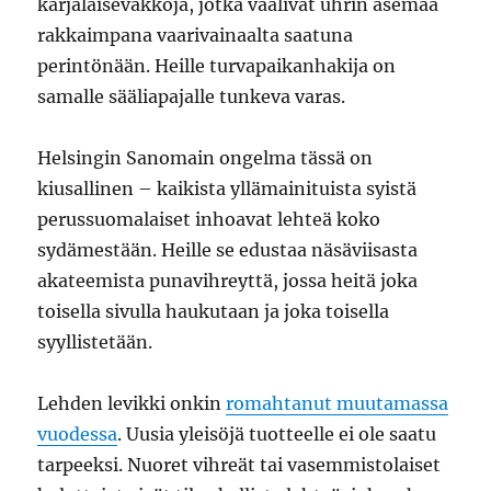
karjalaisevakkoja, jotka vaalivat uhrin asemaa
rakkaimpana vaarivainaalta saatuna
perintönään. Heille turvapaikanhakija on
samalle sääliapajalle tunkeva varas.
Helsingin Sanomain ongelma tässä on
kiusallinen – kaikista yllämainituista syistä
perussuomalaiset inhoavat lehteä koko
sydämestään. Heille se edustaa näsäviisasta
akateemista punavihreyttä, jossa heitä joka
toisella sivulla haukutaan ja joka toisella
syyllistetään.
Lehden levikki onkin
romahtanut muutamassa
vuodessa
. Uusia yleisöjä tuotteelle ei ole saatu
tarpeeksi. Nuoret vihreät tai vasemmistolaiset