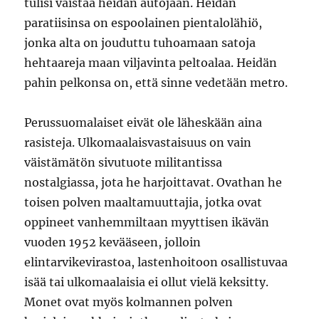
tulisi väistää heidän autojaan. Heidän
paratiisinsa on espoolainen pientalolähiö,
jonka alta on jouduttu tuhoamaan satoja
hehtaareja maan viljavinta peltoalaa. Heidän
pahin pelkonsa on, että sinne vedetään metro.
Perussuomalaiset eivät ole läheskään aina
rasisteja. Ulkomaalaisvastaisuus on vain
väistämätön sivutuote militantissa
nostalgiassa, jota he harjoittavat. Ovathan he
toisen polven maaltamuuttajia, jotka ovat
oppineet vanhemmiltaan myyttisen ikävän
vuoden 1952 kevääseen, jolloin
elintarvikevirastoa, lastenhoitoon osallistuvaa
isää tai ulkomaalaisia ei ollut vielä keksitty.
Monet ovat myös kolmannen polven