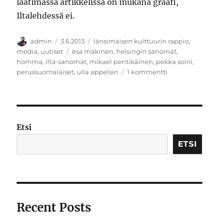
laatimassa artikkelissa on mukana graafi,
Iltalehdessä ei.
Kirjoittaja
Julkaistu
Kategoriat
admin
3.6.2013
länsimaisen kulttuurin rappio
,
Avainsanat
media
,
uutiset
esa mäkinen
,
helsingin sanomat
,
homma
,
ilta-sanomat
,
mikael pentikäinen
,
pekka soini
,
artikkeliin
perussuomalaiset
,
ulla appelsin
1 kommentti
Soini
kaipaa
lisää
populismia
Hesariin
Etsi
ETSI
Recent Posts