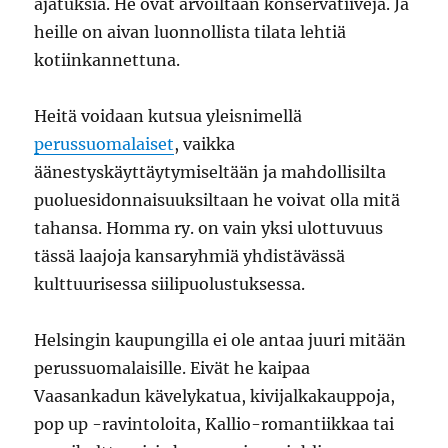
ajatuksia. He ovat arvoiltaan konservatiiveja. Ja
heille on aivan luonnollista tilata lehtiä
kotiinkannettuna.
Heitä voidaan kutsua yleisnimellä
perussuomalaiset
, vaikka
äänestyskäyttäytymiseltään ja mahdollisilta
puoluesidonnaisuuksiltaan he voivat olla mitä
tahansa. Homma ry. on vain yksi ulottuvuus
tässä laajoja kansaryhmiä yhdistävässä
kulttuurisessa siilipuolustuksessa.
Helsingin kaupungilla ei ole antaa juuri mitään
perussuomalaisille. Eivät he kaipaa
Vaasankadun kävelykatua, kivijalkakauppoja,
pop up -ravintoloita, Kallio-romantiikkaa tai