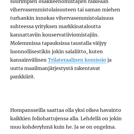
suurimpien osakkeenomistajien räikeään
vihervasemmistolaisuuteen tai saman miehen
turhankin innokas vihervasemmistolaisuus
suhteessa yrityksen markkinataloutta
kannattaviin konservatiiviomistajiin.
Molemmissa tapauksissa taustalla väijyy
luonnollisestikin jokin salaliitto, kuten
kansainvälinen
Trilateraalinen komissio
ja
uutta maailmanjärjestystä rakentavat
pankkiirit.
Hompansseilla saattaa olla yksi oikea havainto
kaikkien foliohattujensa alla. Lehdellä on jokin
muu kohderyhmä kuin he. Ja se on ongelma.