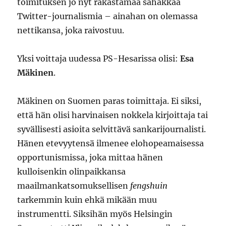
toimituksen jo nyt rakastamaa sähäkkää
Twitter-journalismia – ainahan on olemassa
nettikansa, joka raivostuu.
Yksi voittaja uudessa PS-Hesarissa olisi:
Esa
Mäkinen
.
Mäkinen on Suomen paras toimittaja. Ei siksi,
että hän olisi harvinaisen nokkela kirjoittaja tai
syvällisesti asioita selvittävä sankarijournalisti.
Hänen etevyytensä ilmenee elohopeamaisessa
opportunismissa, joka mittaa hänen
kulloisenkin olinpaikkansa
maailmankatsomuksellisen
fengshuin
tarkemmin kuin ehkä mikään muu
instrumentti. Siksihän myös Helsingin