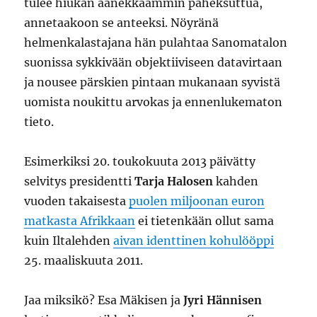
tulee hiukan äänekkäämmin paheksuttua,
annetaakoon se anteeksi. Nöyränä
helmenkalastajana hän pulahtaa Sanomatalon
suonissa sykkivään objektiiviseen datavirtaan
ja nousee pärskien pintaan mukanaan syvistä
uomista noukittu arvokas ja ennenlukematon
tieto.
Esimerkiksi 20. toukokuuta 2013 päivätty
selvitys presidentti
Tarja Halosen
kahden
vuoden takaisesta
puolen miljoonan euron
matkasta Afrikkaan
ei tietenkään ollut sama
kuin Iltalehden
aivan identtinen kohulööppi
25. maaliskuuta 2011.
Jaa miksikö? Esa Mäkisen ja
Jyri Hännisen