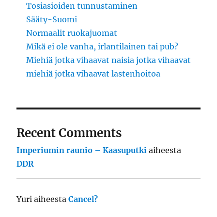
Tosiasioiden tunnustaminen
Sääty-Suomi
Normaalit ruokajuomat
Mikä ei ole vanha, irlantilainen tai pub?
Miehiä jotka vihaavat naisia jotka vihaavat
miehiä jotka vihaavat lastenhoitoa
Recent Comments
Imperiumin raunio – Kaasuputki
aiheesta
DDR
Yuri
aiheesta
Cancel?