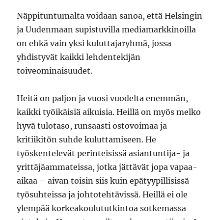
Näppituntumalta voidaan sanoa, että Helsingin
ja Uudenmaan supistuvilla mediamarkkinoilla
on ehkä vain yksi kuluttajaryhmä, jossa
yhdistyvät kaikki lehdentekijän
toiveominaisuudet.
Heitä on paljon ja vuosi vuodelta enemmän,
kaikki työikäisiä aikuisia. Heillä on myös melko
hyvä tulotaso, runsaasti ostovoimaa ja
kritiikitön suhde kuluttamiseen. He
työskentelevät perinteisissä asiantuntija- ja
yrittäjäammateissa, jotka jättävät jopa vapaa-
aikaa – aivan toisin siis kuin epätyypillisissä
työsuhteissa ja johtotehtävissä. Heillä ei ole
ylempää korkeakoulututkintoa sotkemassa