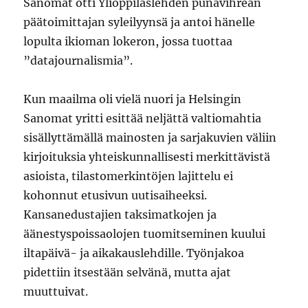
Sanomat otti Ylioppilaslehden punavihreän
päätoimittajan syleilyynsä ja antoi hänelle
lopulta ikioman lokeron, jossa tuottaa
”datajournalismia”.
Kun maailma oli vielä nuori ja Helsingin
Sanomat yritti esittää neljättä valtiomahtia
sisällyttämällä mainosten ja sarjakuvien väliin
kirjoituksia yhteiskunnallisesti merkittävistä
asioista, tilastomerkintöjen lajittelu ei
kohonnut etusivun uutisaiheeksi.
Kansanedustajien taksimatkojen ja
äänestyspoissaolojen tuomitseminen kuului
iltapäivä- ja aikakauslehdille. Työnjakoa
pidettiin itsestään selvänä, mutta ajat
muuttuivat.