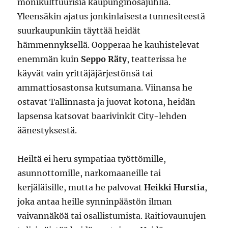
monikulttuurisia kaupunginosajuhlia.
Yleensäkin ajatus jonkinlaisesta tunnesiteestä
suurkaupunkiin täyttää heidät
hämmennyksellä. Oopperaa he kauhistelevat
enemmän kuin
Seppo Räty
, teatterissa he
käyvät vain yrittäjäjärjestönsä tai
ammattiosastonsa kutsumana. Viinansa he
ostavat Tallinnasta ja juovat kotona, heidän
lapsensa katsovat baarivinkit City-lehden
äänestyksestä.
Heiltä ei heru sympatiaa työttömille,
asunnottomille, narkomaaneille tai
kerjäläisille, mutta he palvovat
Heikki Hurstia
,
joka antaa heille synninpäästön ilman
vaivannäköä tai osallistumista. Raitiovaunujen