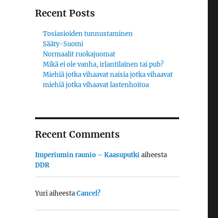
Recent Posts
Tosiasioiden tunnustaminen
Sääty-Suomi
Normaalit ruokajuomat
Mikä ei ole vanha, irlantilainen tai pub?
Miehiä jotka vihaavat naisia jotka vihaavat
miehiä jotka vihaavat lastenhoitoa
Recent Comments
Imperiumin raunio – Kaasuputki
aiheesta
DDR
Yuri
aiheesta
Cancel?