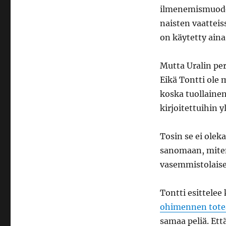
ilmenemismuodoi
naisten vaatteis
on käytetty ain
Mutta Uralin per
Eikä Tontti ole
koska tuollainen
kirjoitettuihin y
Tosin se ei olek
sanomaan, miten
vasemmistolaise
Tontti esittele
ohimennen tote
samaa peliä. Ett