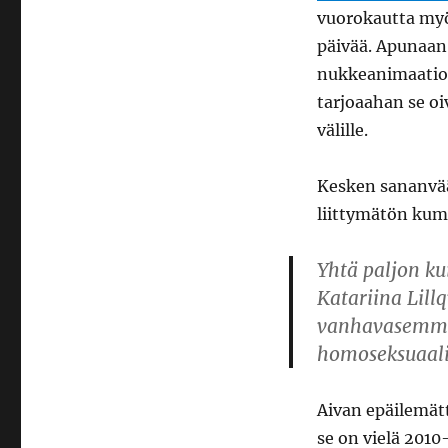
vuorokautta myö
päivää. Apunaan
nukkeanimaation
tarjoaahan se o
välille.
Kesken sananvää
liittymätön ku
Yhtä paljon k
Katariina Lillq
vanhavasemmis
homoseksuaali
Aivan epäilemät
se on vielä 201