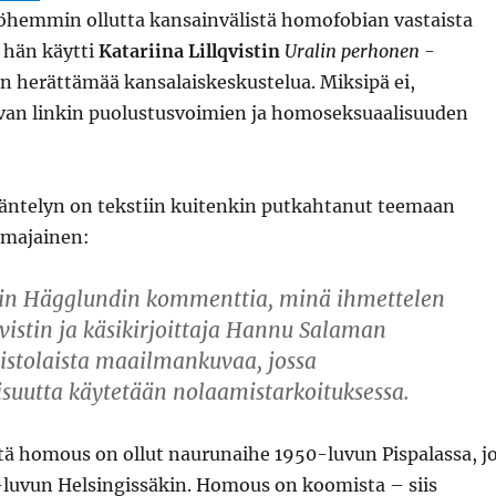
hemmin ollutta kansainvälistä homofobian vastaista
 hän käytti
Katariina Lillqvistin
Uralin perhonen
-
 herättämää kansalaiskeskustelua. Miksipä ei,
ivan linkin puolustusvoimien ja homoseksuaalisuuden
ntelyn on tekstiin kuitenkin putkahtanut teemaan
mmajainen:
uin
Hägglundin
kommenttia, minä ihmettelen
vistin ja käsikirjoittaja
Hannu Salaman
tolaista maailmankuvaa, jossa
suutta käytetään nolaamistarkoituksessa.
tä homous on ollut naurunaihe 1950-luvun Pispalassa, j
0-luvun Helsingissäkin. Homous on koomista – siis