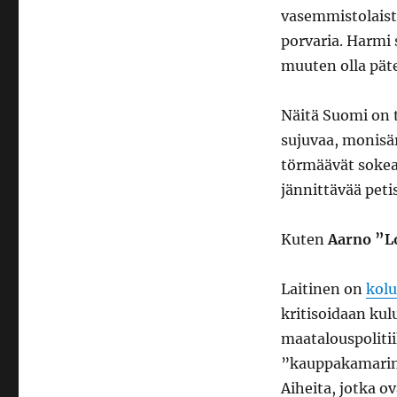
vasemmistolaist
porvaria. Harmi s
muuten olla päte
Näitä Suomi on 
sujuvaa, monisär
törmäävät sokeaa
jännittävää peti
Kuten
Aarno ”L
Laitinen on
kol
kritisoidaan ku
maatalouspolitii
”kauppakamarinul
Aiheita, jotka o