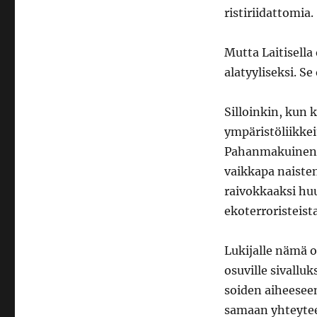
ristiriidattomia.
Mutta Laitisella
alatyyliseksi. S
Silloinkin, kun 
ympäristöliikkei
Pahanmakuinen k
vaikkapa naiste
raivokkaaksi huu
ekoterroristeista
Lukijalle nämä 
osuville sivalluk
soiden aiheeseen
samaan yhteyte