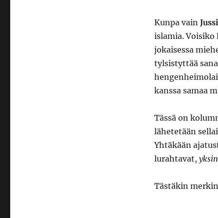
Kunpa vain
Juss
islamia. Voisiko
jokaisessa mieh
tylsistyttää san
hengenheimolaisi
kanssa samaa mi
Tässä on kolumni
lähetetään sella
Yhtäkään ajatust
lurahtavat,
yksi
Tästäkin merkin