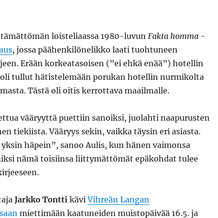
ittämättömän loisteliaassa 1980-luvun
Fakta homma
-
aus
, jossa päähenkilönelikko laati tuohtuneen
jeen. Erään korkeatasoisen (”ei ehkä enää”) hotellin
 oli tullut hätistelemään porukan hotellin nurmikolta
asta. Tästä oli oitis kerrottava maailmalle.
ttua vääryyttä puettiin sanoiksi, juolahti naapurusten
n tiekiista. Vääryys sekin, vaikka täysin eri asiasta.
yksin häpein”, sanoo Aulis, kun hänen vaimonsa
ksi nämä toisiinsa liittymättömät epäkohdat tulee
irjeeseen.
taja
Jarkko Tontti
kävi
Vihreän Langan
saan
miettimään kaatuneiden muistopäivää 16.5. ja