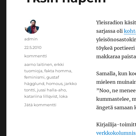
Yleisradion käs
sarjassa oli
koht
Kirjoittaja
admin
yleisönosastokir
Julkaistu
22.5.2010
töykeä portieeri
Kategoriat
kommentti
makkaraa paistam
Avainsanat
aarno laitinen
,
erkki
tuomioja
,
fakta homma
,
Samalla, kun koe
feminismi
,
gustaf
mieleen muinaine
hägglund
,
homous
,
jarkko
tontti
,
jussi halla-aho
,
”Noo, ne menee 
katariina lillqvist
,
loka
kummastelee, mi
artikkeliin
Jätä kommentti
ängetä samaan k
Yksin
häpein
Kirjailija-toimit
verkkokolumnis