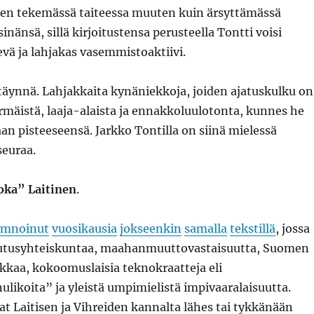
en tekemässä taiteessa muuten kuin ärsyttämässä
inänsä, sillä kirjoitustensa perusteella Tontti voisi
vä ja lahjakas vasemmistoaktiivi.
täynnä. Lahjakkaita kynäniekkoja, joiden ajatuskulku on
mäistä, laaja-alaista ja ennakkoluulotonta, kunnes he
n pisteeseensä. Jarkko Tontilla on siinä mielessä
seuraa.
oka” Laitinen
.
umnoinut
vuosikausia
jokseenkin
samalla
tekstillä
, jossa
lutusyhteiskuntaa, maahanmuuttovastaisuutta, Suomen
kkaa, kokoomuslaisia teknokraatteja eli
ikoita” ja yleistä umpimielistä impivaaralaisuutta.
vat Laitisen ja Vihreiden kannalta lähes tai tykkänään