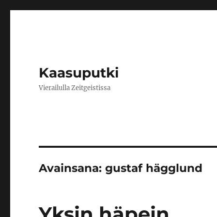
Kaasuputki
Vierailulla Zeitgeistissa
Avainsana:
gustaf hägglund
Yksin häpein