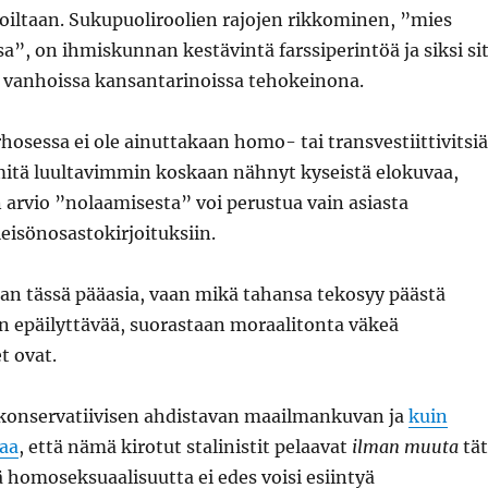
ltaan. Sukupuoliroolien rajojen rikkominen, ”mies
sa”, on ihmiskunnan kestävintä farssiperintöä ja siksi si
a vanhoissa kansantarinoissa tehokeinona.
hosessa ei ole ainuttakaan homo- tai transvestiittivitsiä
 mitä luultavimmin koskaan nähnyt kyseistä elokuvaa,
 arvio ”nolaamisesta” voi perustua vain asiasta
leisönosastokirjoituksiin.
aan tässä pääasia, vaan mikä tahansa tekosyy päästä
 epäilyttävää, suorastaan moraalitonta väkeä
t ovat.
e konservatiivisen ahdistavan maailmankuvan ja
kuin
aa
, että nämä kirotut stalinistit pelaavat
ilman muuta
tät
ä homoseksuaalisuutta ei edes voisi esiintyä