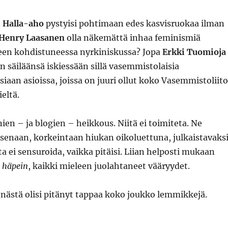
i Halla-aho
pystyisi pohtimaan edes kasvisruokaa ilman
Henry Laasanen
olla näkemättä inhaa feminismiä
een kohdistuneessa nyrkiniskussa? Jopa
Erkki Tuomioja
an säiläänsä iskiessään sillä vasemmistolaisia
aan asioissa, joissa on juuri ollut koko Vasemmistoliit
eltä.
en – ja blogien – heikkous. Niitä ei toimiteta. Ne
isenaan, korkeintaan hiukan oikoluettuna, julkaistavaksi
a ei sensuroida, vaikka pitäisi. Liian helposti mukaan
n häpein
, kaikki mieleen juolahtaneet vääryydet.
nästä olisi pitänyt tappaa koko joukko lemmikkejä.