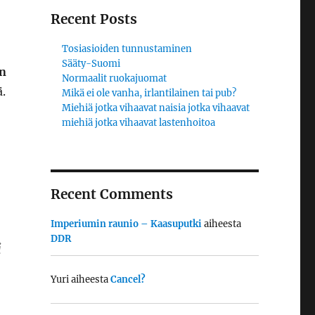
Recent Posts
Tosiasioiden tunnustaminen
Sääty-Suomi
in
Normaalit ruokajuomat
ä.
Mikä ei ole vanha, irlantilainen tai pub?
Miehiä jotka vihaavat naisia jotka vihaavat
miehiä jotka vihaavat lastenhoitoa
Recent Comments
Imperiumin raunio – Kaasuputki
aiheesta
DDR
i
Yuri
aiheesta
Cancel?