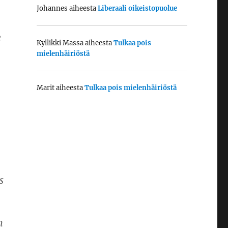
Johannes
aiheesta
Liberaali oikeistopuolue
e
Kyllikki Massa
aiheesta
Tulkaa pois
mielenhäiriöstä
.
Marit
aiheesta
Tulkaa pois mielenhäiriöstä
s
n