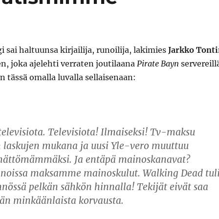
sai haltuunsa kirjailija, runoilija, lakimies
Jarkko Tont
n, joka ajelehti verraten joutilaana
Pirate Bayn
servereill
an tässä omalla luvalla sellaisenaan:
televisiota. Televisiota! Ilmaiseksi! Tv-maksu
laskujen mukana ja uusi Yle-vero muuttuu
mättömämmäksi. Ja entäpä mainoskanavat?
nnoissa maksamme mainoskulut. Walking Dead tul
nössä pelkän sähkön hinnalla! Tekijät eivät saa
ään minkäänlaista korvausta.