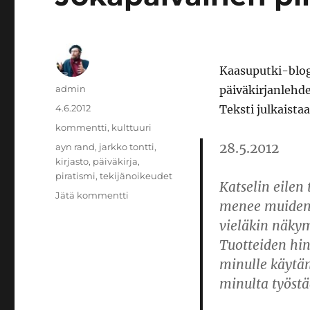
Kaasuputki-blogi 
Kirjoittaja
admin
päiväkirjanlehde
Julkaistu
4.6.2012
Teksti julkaista
Kategoriat
kommentti
,
kulttuuri
28.5.2012
Avainsanat
ayn rand
,
jarkko tontti
,
kirjasto
,
päiväkirja
,
piratismi
,
tekijänoikeudet
Katselin eilen 
artikkeliin
Jätä kommentti
menee muiden 
Jokapäiväinen
vieläkin näky
piratismimme
Tuotteiden hi
minulle käytän
minulta työst