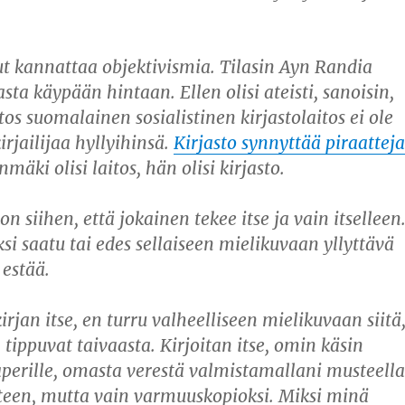
t kannattaa objektivismia. Tilasin
Ayn Randia
sta käypään hintaan. Ellen olisi ateisti, sanoisin,
tos suomalainen sosialistinen kirjastolaitos ei ole
irjailijaa hyllyihinsä.
Kirjasto synnyttää piraatteja
inmäki
olisi laitos, hän olisi kirjasto.
n siihen, että jokainen tekee itse ja vain itselleen
si saatu tai edes sellaiseen mielikuvaan yllyttävä
 estää.
irjan itse, en turru valheelliseen mielikuvaan siitä
n tippuvat taivaasta. Kirjoitan itse, omin käsin
perille, omasta verestä valmistamallani musteella
teen, mutta vain varmuuskopioksi. Miksi minä