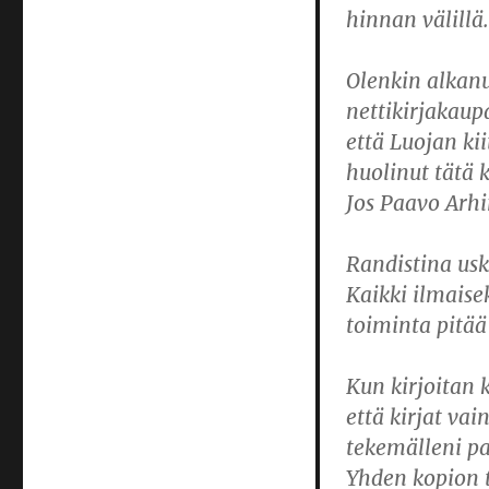
hinnan välillä.
Olenkin alkanu
nettikirjakaupa
että Luojan kii
huolinut tätä k
Jos
Paavo Arh
Randistina usko
Kaikki ilmaisek
toiminta pitää
Kun kirjoitan k
että kirjat vai
tekemälleni pa
Yhden kopion 