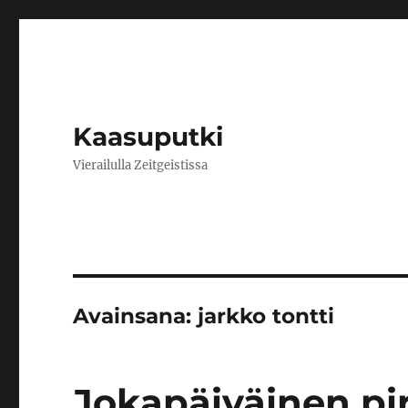
Kaasuputki
Vierailulla Zeitgeistissa
Avainsana:
jarkko tontti
Jokapäiväinen p