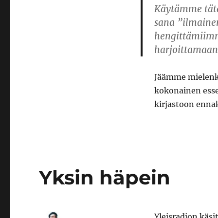
Käytämme tätä
sana ”ilmainen
hengittämiimm
harjoittamaan
Jäämme mielenki
kokonainen esse
kirjastoon enna
Yksin häpein
Yleisradion käs