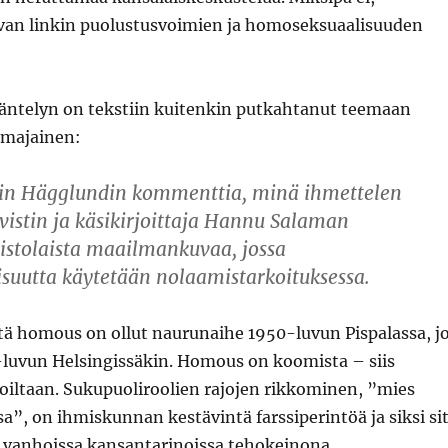
ivan linkin puolustusvoimien ja homoseksuaalisuuden
ntelyn on tekstiin kuitenkin putkahtanut teemaan
mmajainen:
uin
Hägglundin
kommenttia, minä ihmettelen
vistin ja käsikirjoittaja
Hannu Salaman
tolaista maailmankuvaa, jossa
suutta käytetään nolaamistarkoituksessa.
tä homous on ollut naurunaihe 1950-luvun Pispalassa, j
0-luvun Helsingissäkin. Homous on koomista – siis
ltaan. Sukupuoliroolien rajojen rikkominen, ”mies
sa”, on ihmiskunnan kestävintä farssiperintöä ja siksi si
a vanhoissa kansantarinoissa tehokeinona.