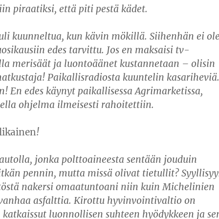
in piraatiksi, että piti pestä kädet.
tuli kuunneltua, kun kävin mökillä. Siihenhän ei ol
sikausiin edes tarvittu. Jos en maksaisi tv-
la merisäät ja luontoäänet kustannetaan – olisin
tkustaja! Paikallisradiosta kuuntelin kasariheviä
in! En edes käynyt paikallisessa Agrimarketissa,
lla ohjelma ilmeisesti rahoitettiin.
likainen
!
 autolla, jonka polttoaineesta sentään jouduin
tkän pennin, mutta missä olivat tietullit? Syyllisyy
töstä nakersi omaatuntoani niin kuin Michelinien
anhaa asfalttia. Kirottu hyvinvointivaltio on
 katkaissut luonnollisen suhteen hyödykkeen ja se