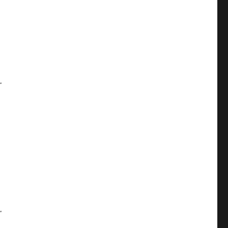
.
.
,
.