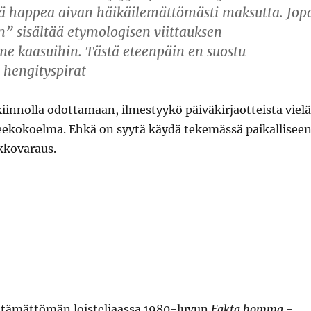
 happea aivan häikäilemättömästi maksutta. Jop
” sisältää etymologisen viittauksen
e kaasuihin. Tästä eteenpäin en suostu
 hengityspirat
innolla odottamaan, ilmestyykö päiväkirjaotteista vielä
ekokoelma. Ehkä on syytä käydä tekemässä paikallisee
kkovaraus.
ittämättömän loisteliaassa 1980-luvun
Fakta homma
-