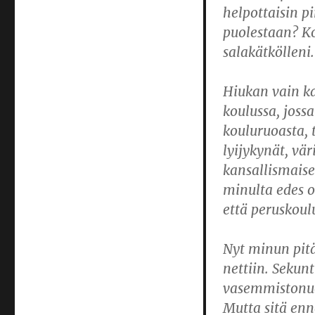
helpottaisin p
puolestaan? Ko
salakätkölleni.
Hiukan vain ka
koulussa, joss
kouluruoasta, 
lyijykynät, vä
kansallismaisem
minulta edes 
että peruskoul
Nyt minun pitä
nettiin. Sekun
vasemmistonuo
Mutta sitä en