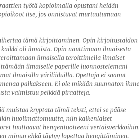
iraattien työtä kopioimalla opustani heidän
pioikoot itse, jos onnistuvat murtautumaan
ihertaa tämä kirjoittaminen. Opin kirjoitustaidon
a kaikki oli ilmaista. Opin nauttimaan ilmaisesta
teroittamaan ilmaisella teroittimella ilmaiset
rittämään ilmaiselle paperille luonnostelemani
at ilmaisilla väriliiduilla. Opettaja ei saanut
omenaa palkakseen. Ei ole mikään suunnaton ihme
usta valmistuu pelkkiä piraatteja.
ä muistaa kryptata tämä teksti, ettei se pääse
tikin huolimattomuutta, niin kaikenlaiset
ret tuuttaavat hengentuotteeni vertaisverkkoihin
nen minun ehkä täytyy lopettaa hengittäminen.