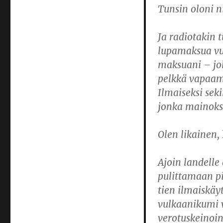
Tunsin oloni ni
Ja radiotakin 
lupamaksua vuo
maksuani – jol
pelkkä vapaama
Ilmaiseksi sek
jonka mainokse
Olen likainen,
Ajoin landelle
pulittamaan pi
tien ilmaiskäy
vulkaanikumi v
verotuskeinoin