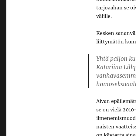
tarjoaahan se o
välille.
Kesken sananvää
liittymätön ku
Yhtä paljon k
Katariina Lillq
vanhavasemmis
homoseksuaali
Aivan epäilemät
se on vielä 201
ilmenemismuodoi
naisten vaatteis
on käytetty ain