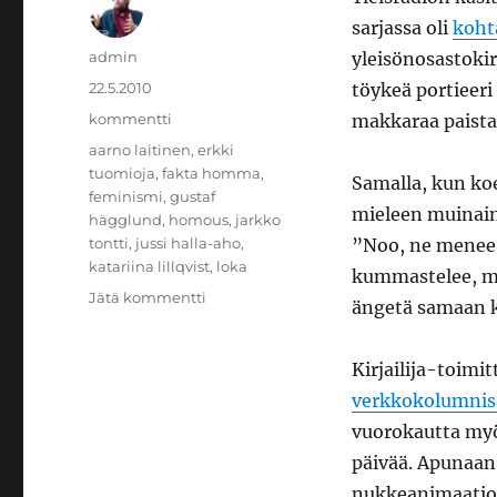
sarjassa oli
koht
Kirjoittaja
admin
yleisönosastokir
Julkaistu
22.5.2010
töykeä portieeri
Kategoriat
kommentti
makkaraa paistam
Avainsanat
aarno laitinen
,
erkki
tuomioja
,
fakta homma
,
Samalla, kun koe
feminismi
,
gustaf
mieleen muinaine
hägglund
,
homous
,
jarkko
tontti
,
jussi halla-aho
,
”Noo, ne menee 
katariina lillqvist
,
loka
kummastelee, mi
artikkeliin
Jätä kommentti
ängetä samaan k
Yksin
häpein
Kirjailija-toimit
verkkokolumnis
vuorokautta myö
päivää. Apunaan
nukkeanimaation