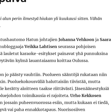
i alun perin ilmestyä hiukan yli kuukausi sitten. Vähän
.
atushautomo Hatun johtajien
Johanna Vehkoon
ja
Saara
hubloggaaja
Veikka Lahtisen
seurassa pohjoisen
ä lauletut karaoke-esitykset painavat yhä punnuksina
hyytävän kylmä lauantaiaamu koittaa Oulussa.
n jo päästy vauhtiin. Puolueen sääntöjä rukataan niin
in. Puoluekokousväliä haluttaisiin tiivistää, mutta
e kerätty aloitteen taakse riittävästi. Jäsenäänestyksiä
luejohdon toimikausia ei rajoiteta.
Urho Kekkosen
 jossain puheenvuorossa esiin, mutta kukaan ei tiedä,
yvä vai paha ennakkotapaus. Nuorisosiiven