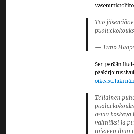
Vasemmistoliito
Tuo jäsenääne
puoluekokouk
— Timo Haap
Sen perään Ilta
pääkirjoitussivu
oikeasti luki näi
Tällainen puh
puoluekokoukse
asiaa koskeva 
valmiiksi ja p
mieleen ihan t