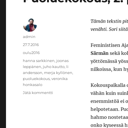
Tämän tekstin pit
venähti. Sori siitä
Kirjoittaja
admin
Julkaistu
27.7.2016
Feministisen Aj
Kategoriat
oulu2016
Särmän
sekä ko
Avainsanat
hanna sarkkinen
,
joonas
yöttömässä yöss
leppänen
,
juho kautto
,
li
nilkoissa, kun 
andersson
,
merja kyllönen
,
puoluekokous
,
veronika
honkasalo
Kokouspaikalla o
artikkeliin
Jätä kommentti
vähän kuin suink
Puoluekokous,
enemmistöä ei ol
2.
helpotetaan. Puo
päivä
hahmo nostetaan
onko kyseessä h