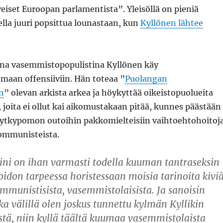
eiset Euroopan parlamentista”. Yleisöllä on pieniä
ella juuri popsittua lounastaan, kun
Kyllönen lähtee
na vasemmistopopulistina Kyllönen käy
maan offensiiviin. Hän toteaa ”
Puolangan
n
” olevan arkista arkea ja höykyttää oikeistopuolueita
, joita ei ollut kai aikomustakaan pitää, kunnes päästään
 jytkypomon outoihin pakkomielteisiin vaihtoehtohoitoj
ommunisteista.
ni on ihan varmasti todella kuuman tantraseksin
idon tarpeessa horistessaan moisia tarinoita kivi
ommunistisista, vasemmistolaisista. Ja sanoisin
ka välillä olen joskus tunnettu kylmän Kyllikin
stä, niin kyllä täältä kuumaa vasemmistolaista