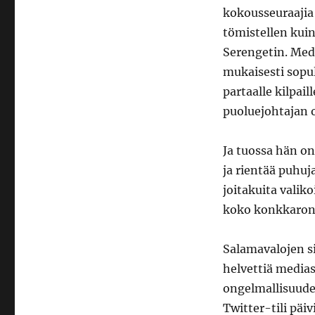
kokousseuraajia 
tömistellen kui
Serengetin. Med
mukaisesti sopul
partaalle kilpai
puoluejohtajan 
Ja tuossa hän on
ja rientää puhu
joitakuita valik
koko konkkaronk
Salamavalojen s
helvettiä media
ongelmallisuude
Twitter-tili päiv