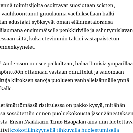
ynnä toimitsijoita osoittavat suosiotaan seisten,
n vauhkoontunut gnuulauma vaelluksellaan halki
ian edustajat syöksyvät oman eläinmetaforansa
ilaumana ensimmäiselle penkkiriville ja esiintymislavan
llessaan siitä, kuka etevimmin taltioi vastapaistetun
onnenkyynelet.
! Andersson nousee paikaltaan, halaa ihmisiä ympärillä
japönttöön ottamaan vastaan onnittelut ja sanomaan
oituja kiitoksen sanoja puolueen vanhalleisännälle ynnä
alle.
ietämättömässä ristitulessa on pakko kysyä, mitähän
ssa sössötettiin ennen puoluekokousta jäsenäänestykse
sta. Ensin Maikkarin
Timo Haapalan
aina niin luotettav
ittyi
krokotiilinkyyneliä tihkuvalla huolestumisella