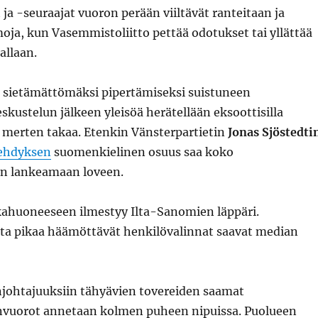
ja -seuraajat vuoron perään viiltävät ranteitaan ja
oja, kun Vasemmistoliitto pettää odotukset tai yllättää
allaan.
n sietämättömäksi pipertämiseksi suistuneen
ustelun jälkeen yleisöä herätellään eksoottisilla
a merten takaa. Etenkin Vänsterpartietin
Jonas Sjöstedti
vehdyksen
suomenkielinen osuus saa koko
n lankeamaan loveen.
ahuoneeseen ilmestyy Ilta-Sanomien läppäri.
uota pikaa häämöttävät henkilövalinnat saavat median
njohtajuuksiin tähyävien tovereiden saamat
vuorot annetaan kolmen puheen nipuissa. Puolueen