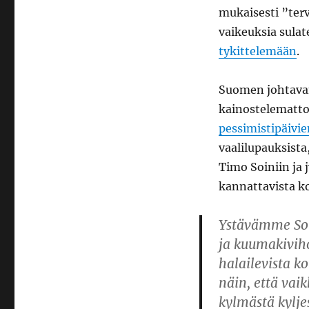
mukaisesti ”terv
vaikeuksia sulat
tykittelemään
.
Suomen johtava
kainostelematto
pessimistipäivie
vaalilupauksista
Timo Soiniin ja
kannattavista k
Ystävämme Soi
ja kuumakiviho
halailevista k
näin, että vaik
kylmästä kylje