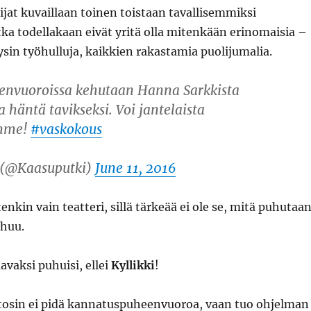
lijat kuvaillaan toinen toistaan tavallisemmiksi
otka todellakaan eivät yritä olla mitenkään erinomaisia –
ysin työhulluja, kaikkien rakastamia puolijumalia.
nvuoroissa kehutaan Hanna Sarkkista
 häntä tavikseksi. Voi jantelaista
mme!
#vaskokous
 (@Kaasuputki)
June 11, 2016
nkin vain teatteri, sillä tärkeää ei ole se, mitä puhutaan
uhuu.
avaksi puhuisi, ellei
Kyllikki
!
tosin ei pidä kannatuspuheenvuoroa, vaan tuo ohjelman