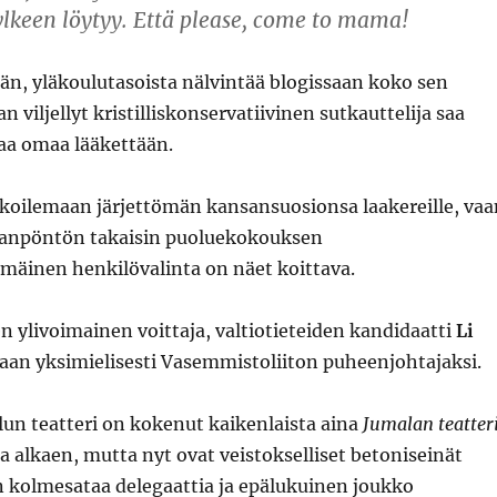
ylkeen löytyy. Että please, come to mama!
än, yläkoulutasoista nälvintää blogissaan koko sen
 viljellyt kristilliskonservatiivinen sutkauttelija saa
aa omaa lääkettään.
loikoilemaan järjettömän kansansuosionsa laakereille, vaa
janpöntön takaisin puoluekokouksen
mäinen henkilövalinta on näet koittava.
 ylivoimainen voittaja, valtiotieteiden kandidaatti
Li
itaan yksimielisesti Vasemmistoliiton puheenjohtajaksi.
ulun teatteri on kokenut kaikenlaista aina
Jumalan teatter
 alkaen, mutta nyt ovat veistokselliset betoniseinät
n kolmesataa delegaattia ja epälukuinen joukko