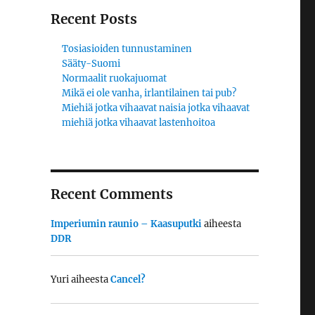
Recent Posts
Tosiasioiden tunnustaminen
Sääty-Suomi
Normaalit ruokajuomat
Mikä ei ole vanha, irlantilainen tai pub?
Miehiä jotka vihaavat naisia jotka vihaavat
miehiä jotka vihaavat lastenhoitoa
Recent Comments
Imperiumin raunio – Kaasuputki
aiheesta
DDR
Yuri
aiheesta
Cancel?