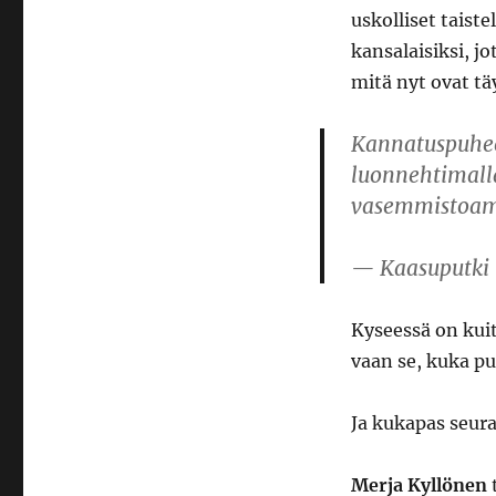
uskolliset taiste
kansalaisiksi, j
mitä nyt ovat tä
Kannatuspuhee
luonnehtimalla
vasemmistoa
— Kaasuputki
Kyseessä on kuite
vaan se, kuka p
Ja kukapas seura
Merja Kyllönen