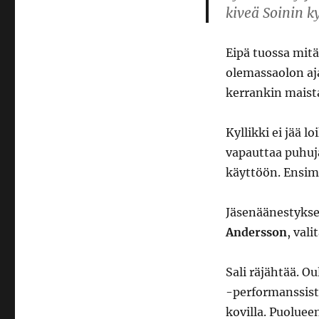
kiveä Soinin k
Eipä tuossa mitä
olemassaolon ajan
kerrankin maist
Kyllikki ei jää 
vapauttaa puhu
käyttöön. Ensim
Jäsenäänestyksen
Andersson
, val
Sali räjähtää. O
-performanssista
kovilla. Puoluee