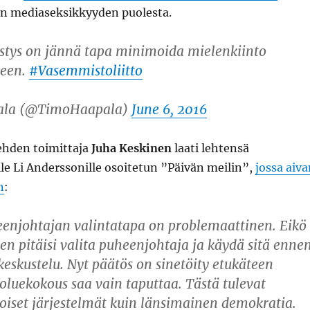
n mediaseksikkyyden puolesta.
stys on jännä tapa minimoida mielenkiinto
seen.
#Vasemmistoliitto
ala (@TimoHaapala)
June 6, 2016
lehden toimittaja
Juha Keskinen
laati lehtensä
lle Li Anderssonille osoitetun ”Päivän meilin”,
jossa aiva
n
:
eenjohtajan valintatapa on problemaattinen. Eikö
n pitäisi valita puheenjohtaja ja käydä sitä enne
keskustelu. Nyt päätös on sinetöity etukäteen
uoluekokous saa vain taputtaa. Tästä tulevat
oiset järjestelmät kuin länsimainen demokratia.