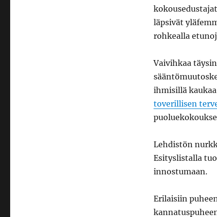
kokousedustajat 
läpsivät yläfemm
rohkealla etunoj
Vaivihkaa täysi
sääntömuutoskesk
ihmisillä kauka
toverillisen ter
puoluekokoukse
Lehdistön nurkk
Esityslistalla t
innostumaan.
Erilaisiin puhee
kannatuspuheen