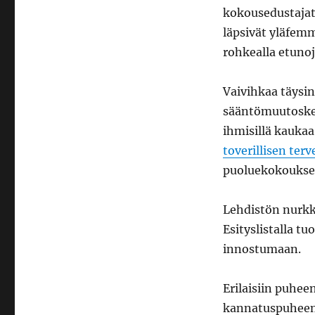
kokousedustajat 
läpsivät yläfemm
rohkealla etunoj
Vaivihkaa täysi
sääntömuutoskesk
ihmisillä kauka
toverillisen ter
puoluekokoukse
Lehdistön nurkk
Esityslistalla t
innostumaan.
Erilaisiin puhee
kannatuspuheen