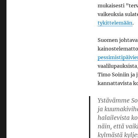
mukaisesti ”terv
vaikeuksia sulat
tykittelemään
.
Suomen johtava
kainostelematto
pessimistipäivie
vaalilupauksista
Timo Soiniin ja
kannattavista k
Ystävämme Soi
ja kuumakiviho
halailevista k
näin, että vaik
kylmästä kylje