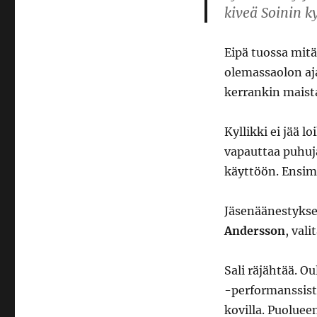
kiveä Soinin k
Eipä tuossa mitä
olemassaolon ajan
kerrankin maist
Kyllikki ei jää 
vapauttaa puhu
käyttöön. Ensim
Jäsenäänestyksen
Andersson
, val
Sali räjähtää. O
-performanssista
kovilla. Puoluee