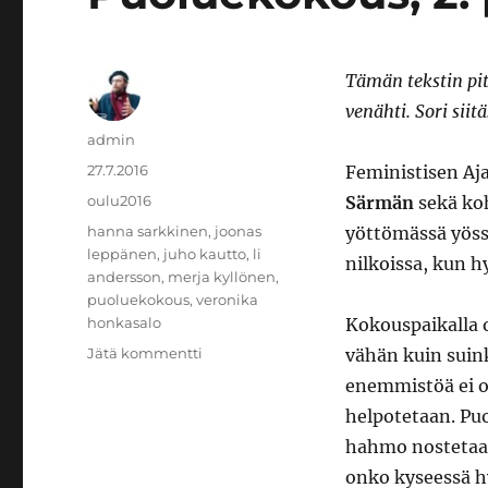
Tämän tekstin pit
venähti. Sori siitä
Kirjoittaja
admin
Julkaistu
27.7.2016
Feministisen Aj
Kategoriat
oulu2016
Särmän
sekä ko
Avainsanat
hanna sarkkinen
,
joonas
yöttömässä yöss
leppänen
,
juho kautto
,
li
nilkoissa, kun 
andersson
,
merja kyllönen
,
puoluekokous
,
veronika
honkasalo
Kokouspaikalla o
artikkeliin
Jätä kommentti
vähän kuin suink
Puoluekokous,
enemmistöä ei ol
2.
helpotetaan. Puo
päivä
hahmo nostetaan
onko kyseessä h