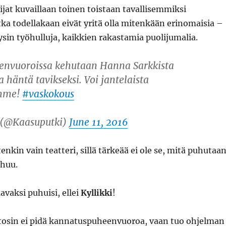
lijat kuvaillaan toinen toistaan tavallisemmiksi
otka todellakaan eivät yritä olla mitenkään erinomaisia –
ysin työhulluja, kaikkien rakastamia puolijumalia.
nvuoroissa kehutaan Hanna Sarkkista
 häntä tavikseksi. Voi jantelaista
mme!
#vaskokous
 (@Kaasuputki)
June 11, 2016
nkin vain teatteri, sillä tärkeää ei ole se, mitä puhutaan
uhuu.
avaksi puhuisi, ellei
Kyllikki
!
tosin ei pidä kannatuspuheenvuoroa, vaan tuo ohjelman