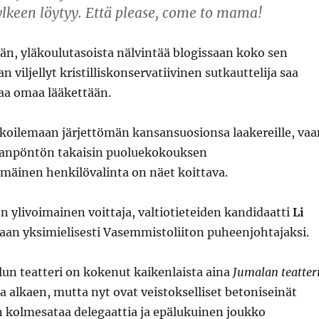
ylkeen löytyy. Että please, come to mama!
än, yläkoulutasoista nälvintää blogissaan koko sen
 viljellyt kristilliskonservatiivinen sutkauttelija saa
aa omaa lääkettään.
loikoilemaan järjettömän kansansuosionsa laakereille, vaa
janpöntön takaisin puoluekokouksen
mäinen henkilövalinta on näet koittava.
 ylivoimainen voittaja, valtiotieteiden kandidaatti
Li
itaan yksimielisesti Vasemmistoliiton puheenjohtajaksi.
ulun teatteri on kokenut kaikenlaista aina
Jumalan teatter
 alkaen, mutta nyt ovat veistokselliset betoniseinät
n kolmesataa delegaattia ja epälukuinen joukko