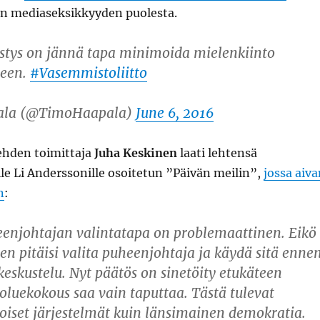
n mediaseksikkyyden puolesta.
stys on jännä tapa minimoida mielenkiinto
seen.
#Vasemmistoliitto
ala (@TimoHaapala)
June 6, 2016
lehden toimittaja
Juha Keskinen
laati lehtensä
lle Li Anderssonille osoitetun ”Päivän meilin”,
jossa aiva
n
:
eenjohtajan valintatapa on problemaattinen. Eikö
n pitäisi valita puheenjohtaja ja käydä sitä enne
keskustelu. Nyt päätös on sinetöity etukäteen
uoluekokous saa vain taputtaa. Tästä tulevat
oiset järjestelmät kuin länsimainen demokratia.