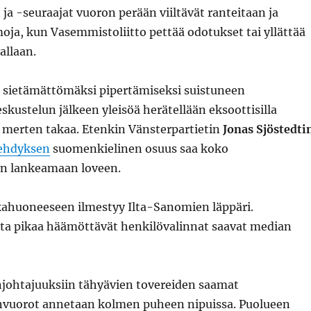
ja -seuraajat vuoron perään viiltävät ranteitaan ja
oja, kun Vasemmistoliitto pettää odotukset tai yllättää
allaan.
n sietämättömäksi pipertämiseksi suistuneen
ustelun jälkeen yleisöä herätellään eksoottisilla
a merten takaa. Etenkin Vänsterpartietin
Jonas Sjöstedti
vehdyksen
suomenkielinen osuus saa koko
n lankeamaan loveen.
ahuoneeseen ilmestyy Ilta-Sanomien läppäri.
uota pikaa häämöttävät henkilövalinnat saavat median
njohtajuuksiin tähyävien tovereiden saamat
vuorot annetaan kolmen puheen nipuissa. Puolueen