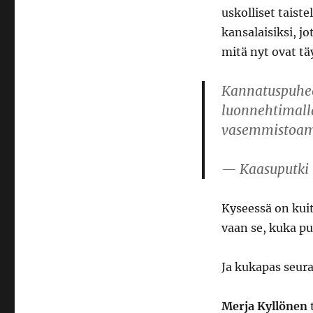
uskolliset taiste
kansalaisiksi, j
mitä nyt ovat tä
Kannatuspuhee
luonnehtimalla
vasemmistoa
— Kaasuputki
Kyseessä on kuite
vaan se, kuka p
Ja kukapas seura
Merja Kyllönen