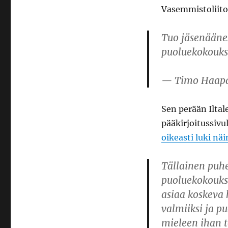
Vasemmistoliito
Tuo jäsenääne
puoluekokouk
— Timo Haap
Sen perään Ilta
pääkirjoitussivu
oikeasti luki näi
Tällainen puh
puoluekokoukse
asiaa koskeva 
valmiiksi ja p
mieleen ihan t