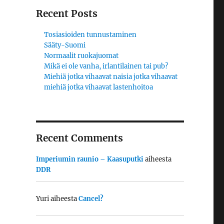
Recent Posts
Tosiasioiden tunnustaminen
Sääty-Suomi
Normaalit ruokajuomat
Mikä ei ole vanha, irlantilainen tai pub?
Miehiä jotka vihaavat naisia jotka vihaavat
miehiä jotka vihaavat lastenhoitoa
Recent Comments
Imperiumin raunio – Kaasuputki
aiheesta
DDR
Yuri
aiheesta
Cancel?