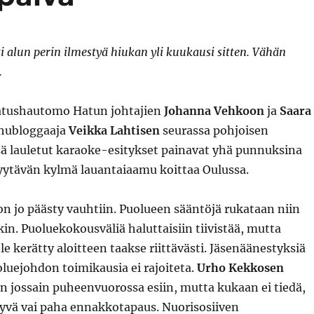
i alun perin ilmestyä hiukan yli kuukausi sitten. Vähän
.
atushautomo Hatun johtajien
Johanna Vehkoon
ja
Saara
hubloggaaja
Veikka Lahtisen
seurassa pohjoisen
ä lauletut karaoke-esitykset painavat yhä punnuksina
hyytävän kylmä lauantaiaamu koittaa Oulussa.
n jo päästy vauhtiin. Puolueen sääntöjä rukataan niin
in. Puoluekokousväliä haluttaisiin tiivistää, mutta
e kerätty aloitteen taakse riittävästi. Jäsenäänestyksiä
luejohdon toimikausia ei rajoiteta.
Urho Kekkosen
 jossain puheenvuorossa esiin, mutta kukaan ei tiedä,
yvä vai paha ennakkotapaus. Nuorisosiiven