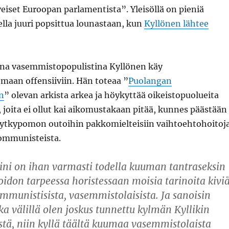
eiset Euroopan parlamentista”. Yleisöllä on pieniä
ella juuri popsittua lounastaan, kun
Kyllönen lähtee
na vasemmistopopulistina Kyllönen käy
maan offensiiviin. Hän toteaa ”
Puolangan
n
” olevan arkista arkea ja höykyttää oikeistopuolueita
, joita ei ollut kai aikomustakaan pitää, kunnes päästään
 jytkypomon outoihin pakkomielteisiin vaihtoehtohoitoj
ommunisteista.
ni on ihan varmasti todella kuuman tantraseksin
idon tarpeessa horistessaan moisia tarinoita kivi
ommunistisista, vasemmistolaisista. Ja sanoisin
ka välillä olen joskus tunnettu kylmän Kyllikin
stä, niin kyllä täältä kuumaa vasemmistolaista