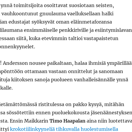
ynnä toimitsijoita osoittavat suosiotaan seisten,
n vauhkoontunut gnuulauma vaelluksellaan halki
ian edustajat syöksyvät oman eläinmetaforansa
ilaumana ensimmäiselle penkkiriville ja esiintymislavan
llessaan siitä, kuka etevimmin taltioi vastapaistetun
onnenkyynelet.
! Andersson nousee paikaltaan, halaa ihmisiä ympärillä
japönttöön ottamaan vastaan onnittelut ja sanomaan
oituja kiitoksen sanoja puolueen vanhalleisännälle ynnä
alle.
ietämättömässä ristitulessa on pakko kysyä, mitähän
ssa sössötettiin ennen puoluekokousta jäsenäänestykse
sta. Ensin Maikkarin
Timo Haapalan
aina niin luotettav
ittyi
krokotiilinkyyneliä tihkuvalla huolestumisella