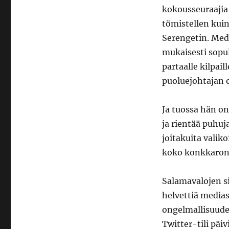
kokousseuraajia 
tömistellen kui
Serengetin. Med
mukaisesti sopul
partaalle kilpai
puoluejohtajan 
Ja tuossa hän on
ja rientää puhu
joitakuita valik
koko konkkaronk
Salamavalojen s
helvettiä media
ongelmallisuude
Twitter-tili päiv