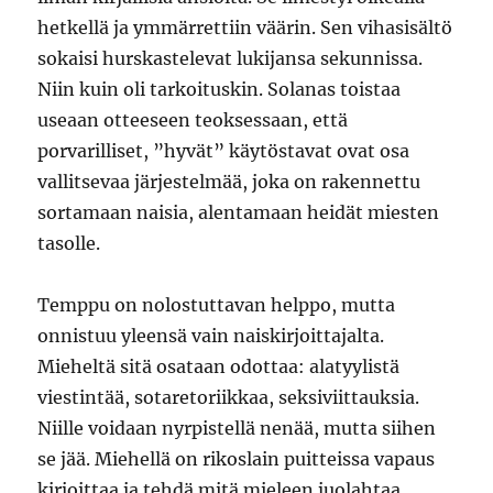
hetkellä ja ymmärrettiin väärin. Sen vihasisältö
sokaisi hurskastelevat lukijansa sekunnissa.
Niin kuin oli tarkoituskin. Solanas toistaa
useaan otteeseen teoksessaan, että
porvarilliset, ”hyvät” käytöstavat ovat osa
vallitsevaa järjestelmää, joka on rakennettu
sortamaan naisia, alentamaan heidät miesten
tasolle.
Temppu on nolostuttavan helppo, mutta
onnistuu yleensä vain naiskirjoittajalta.
Mieheltä sitä osataan odottaa: alatyylistä
viestintää, sotaretoriikkaa, seksiviittauksia.
Niille voidaan nyrpistellä nenää, mutta siihen
se jää. Miehellä on rikoslain puitteissa vapaus
kirjoittaa ja tehdä mitä mieleen juolahtaa