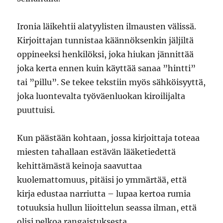
Ironia läikehtii alatyylisten ilmausten välissä.
Kirjoittajan tunnistaa käännöksenkin jäljiltä
oppineeksi henkilöksi, joka hiukan jännittää
joka kerta ennen kuin käyttää sanaa ”hintti”
tai ”pillu”. Se tekee tekstiin myös sähköisyyttä,
joka luontevalta työväenluokan kiroilijalta
puuttuisi.
Kun päästään kohtaan, jossa kirjoittaja toteaa
miesten tahallaan estävän lääketiedettä
kehittämästä keinoja saavuttaa
kuolemattomuus, pitäisi jo ymmärtää, että
kirja edustaa narriutta – lupaa kertoa rumia
totuuksia hullun liioittelun seassa ilman, että
olisi pelkoa rangaistuksesta.