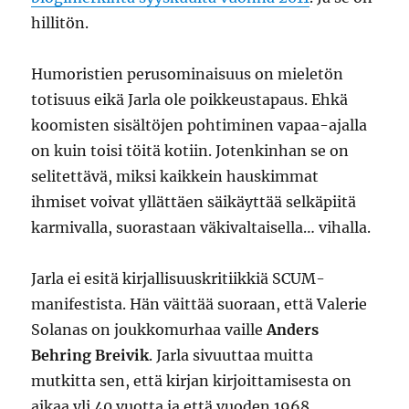
hillitön.
Humoristien perusominaisuus on mieletön
totisuus eikä Jarla ole poikkeustapaus. Ehkä
koomisten sisältöjen pohtiminen vapaa-ajalla
on kuin toisi töitä kotiin. Jotenkinhan se on
selitettävä, miksi kaikkein hauskimmat
ihmiset voivat yllättäen säikäyttää selkäpiitä
karmivalla, suorastaan väkivaltaisella… vihalla.
Jarla ei esitä kirjallisuuskritiikkiä SCUM-
manifestista. Hän väittää suoraan, että Valerie
Solanas on joukkomurhaa vaille
Anders
Behring Breivik
. Jarla sivuuttaa muitta
mutkitta sen, että kirjan kirjoittamisesta on
aikaa yli 40 vuotta ja että vuoden 1968