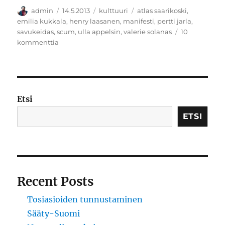
Kirjoittaja
Julkaistu
Kategoriat
Avainsanat
admin
14.5.2013
kulttuuri
atlas saarikoski
,
emilia kukkala
,
henry laasanen
,
manifesti
,
pertti jarla
,
savukeidas
,
scum
,
ulla appelsin
,
valerie solanas
10
artikkeliin
kommenttia
SCUM
Etsi
ETSI
Recent Posts
Tosiasioiden tunnustaminen
Sääty-Suomi