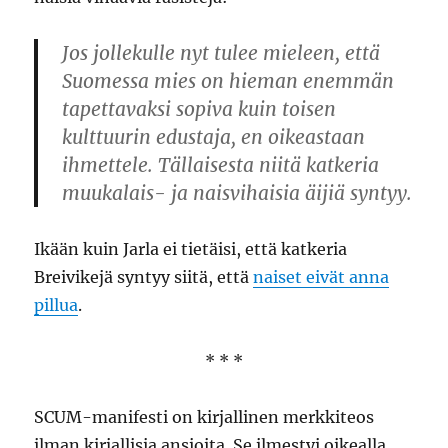
Jos jollekulle nyt tulee mieleen, että
Suomessa mies on hieman enemmän
tapettavaksi sopiva kuin toisen
kulttuurin edustaja, en oikeastaan
ihmettele. Tällaisesta niitä katkeria
muukalais- ja naisvihaisia äijiä syntyy.
Ikään kuin Jarla ei tietäisi, että katkeria
Breivikejä syntyy siitä, että
naiset eivät anna
pillua
.
* * *
SCUM-manifesti on kirjallinen merkkiteos
ilman kirjallisia ansioita. Se ilmestyi oikealla