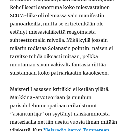
Rehellisesti sanottuna koko miesvastainen
SCUM-liike oli olemassa vain manifestin
painoarkeilla, mutta se ei tietenkään ole
estänyt miesasialiikettä reagoimasta
suhteettomalla raivolla. Mikä kyllä jossain
määrin todistaa Solanasin pointin: naisen ei
tarvitse tehdä oikeasti mitään, pelkkä
muutaman sivun väkivaltafantasia riittää
suistamaan koko patriarkaatin kaaokseen.
Maisteri Laasasen kritiikki ei ketään yllätä.
Markkina-arvoteoriaan ja muuhun
parisuhdehomeopatiaan erikoistunut
”asiantuntija” on syytänyt naiskammoista
materiaalia nettiin useita vuosia ilman mitään
yllykettä. Kun
Yleisradio kertoi
Tampereen