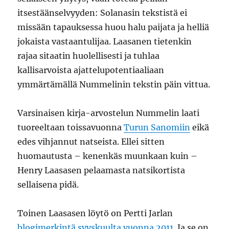
itsestäänselvyyden: Solanasin tekstistä ei
missään tapauksessa huou halu paijata ja helliä
jokaista vastaantulijaa. Laasanen tietenkin
rajaa sitaatin huolellisesti ja tuhlaa
kallisarvoista ajattelupotentiaaliaan
ymmärtämällä Nummelinin tekstin päin vittua.
Varsinaisen kirja-arvostelun Nummelin laati
tuoreeltaan toissavuonna
Turun Sanomiin
eikä
edes vihjannut natseista. Ellei sitten
huomautusta – kenenkäs muunkaan kuin –
Henry Laasasen pelaamasta natsikortista
sellaisena pidä.
Toinen Laasasen löytö on Pertti Jarlan
blogimerkintä syyskuulta vuonna 2011
. Ja se on