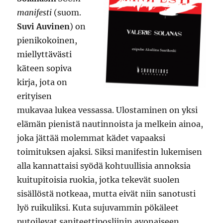
manifesti
(suom.
Suvi Auvinen
) on
pienikokoinen,
miellyttävästi
käteen sopiva
kirja, jota on
erityisen
mukavaa lukea vessassa. Ulostaminen on yksi
elämän pienistä nautinnoista ja melkein ainoa,
joka jättää molemmat kädet vapaaksi
toimituksen ajaksi. Siksi manifestin lukemisen
alla kannattaisi syödä kohtuullisia annoksia
kuitupitoisia ruokia, jotka tekevät suolen
sisällöstä notkeaa, mutta eivät niin sanotusti
lyö ruikuliksi. Kuta sujuvammin pökäleet
putoilevat saniteettiposliinin avonaiseen