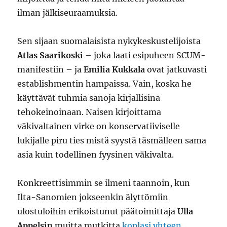
ilman jälkiseuraamuksia.
Sen sijaan suomalaisista nykykeskustelijoista
Atlas Saarikoski
– joka laati esipuheen SCUM-
manifestiin – ja
Emilia Kukkala
ovat jatkuvasti
establishmentin hampaissa. Vain, koska he
käyttävät tuhmia sanoja kirjallisina
tehokeinoinaan. Naisen kirjoittama
väkivaltainen virke on konservatiiviselle
lukijalle piru ties mistä syystä täsmälleen sama
asia kuin todellinen fyysinen väkivalta.
Konkreettisimmin se ilmeni taannoin, kun
Ilta-Sanomien jokseenkin älyttömiin
ulostuloihin erikoistunut päätoimittaja
Ulla
Appelsin
muitta mutkitta
koplasi yhteen