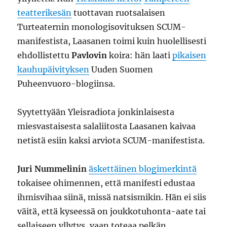
teatterikesän
tuottavan ruotsalaisen
Turteaternin monologisovituksen SCUM-
manifestista, Laasanen toimi kuin huolellisesti
ehdollistettu
Pavlovin
koira: hän laati
pikaisen
kauhupäivityksen
Uuden Suomen
Puheenvuoro-blogiinsa.
Syytettyään Yleisradiota jonkinlaisesta
miesvastaisesta salaliitosta Laasanen kaivaa
netistä esiin kaksi arviota SCUM-manifestista.
Juri Nummelinin
äskettäinen blogimerkintä
tokaisee ohimennen, että manifesti edustaa
ihmisvihaa siinä, missä natsismikin. Hän ei siis
väitä, että kyseessä on joukkotuhonta-aate tai
sellaiseen yllytys, vaan toteaa pelkän