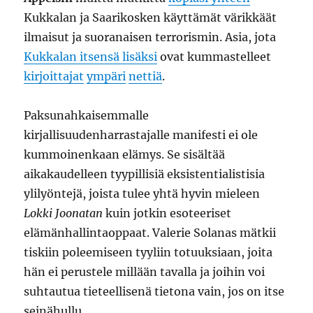
Kukkalan ja Saarikosken käyttämät värikkäät
ilmaisut ja suoranaisen terrorismin. Asia, jota
Kukkalan itsensä lisäksi
ovat kummastelleet
kirjoittajat
ympäri
nettiä
.
Paksunahkaisemmalle
kirjallisuudenharrastajalle manifesti ei ole
kummoinenkaan elämys. Se sisältää
aikakaudelleen tyypillisiä eksistentialistisia
ylilyöntejä, joista tulee yhtä hyvin mieleen
Lokki Joonatan
kuin jotkin esoteeriset
elämänhallintaoppaat. Valerie Solanas mätkii
tiskiin poleemiseen tyyliin totuuksiaan, joita
hän ei perustele millään tavalla ja joihin voi
suhtautua tieteellisenä tietona vain, jos on itse
seinähullu.