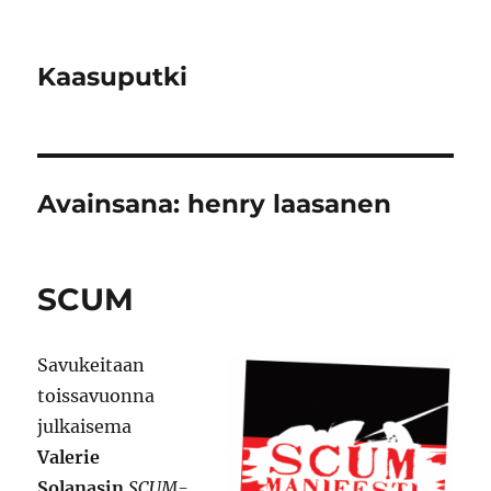
Kaasuputki
Avainsana:
henry laasanen
SCUM
Savukeitaan
toissavuonna
julkaisema
Valerie
Solanasin
SCUM-