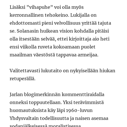
Lisäksi ”vihapuhe” voi olla myös
kerronnallinen tehokeino. Lukijalla on
ehdottomasti pieni velvollisuus yrittää tajuta
se. Solanasin huikean vision kohdalla pitäisi
olla itsestään selvää, ettei kirjoittaja aio heti
ensi viikolla ruveta kokoamaan puolet
maailman väestöstä tappavaa armeijaa.
Valitettavasti lukutaito on nykyisellään hiukan
retuperällä.
Jarlan blogimerkinnän kommenttiraidalla
onneksi toppuutellaan. Yksi terävimmistä
huomautuksista käy läpi 1960-luvun
Yhdysvaltain todellisuutta ja naisen asemaa
sodanjälkeisessä moralistisessa,