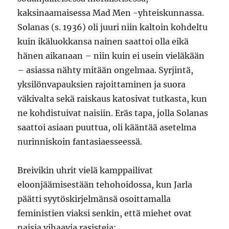
kaksinaamaisessa Mad Men -yhteiskunnassa.
Solanas (s. 1936) oli juuri niin kaltoin kohdeltu
kuin ikäluokkansa nainen saattoi olla eikä
hänen aikanaan – niin kuin ei usein vieläkään
– asiassa nähty mitään ongelmaa. Syrjintä,
yksilönvapauksien rajoittaminen ja suora
väkivalta sekä raiskaus katosivat tutkasta, kun
ne kohdistuivat naisiin. Eräs tapa, jolla Solanas
saattoi asiaan puuttua, oli kääntää asetelma
nurinniskoin fantasiaesseessä.
Breivikin uhrit vielä kamppailivat
eloonjäämisestään tehohoidossa, kun Jarla
päätti syytöskirjelmänsä osoittamalla
feministien viaksi senkin, että miehet ovat
naisia vihaavia rasisteja: