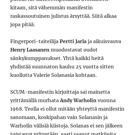
kitaan, sitä vähemmän manifestin
raskassoutuinen julistus ärsyttää. Siitä alkaa
jopa pitää.
Fingerpori-taiteilija
Pertti Jarla
ja aikuisvauva
Henry Laasanen
muodostavat oudot
sänkykumppanukset. Yhtä kaikki heitä
yhdistää suunnaton kauhu 25 vuotta sitten
kuollutta Valerie Solanasia kohtaan.
SCUM-manifestin kirjoittaja sai mainetta
yrittämällä murhata
Andy Warholin
vuonna
1968. Teolla ei ollut mitään yhteyttä manifestin
sanomaan, koskipahan vain Solanasin ja
Warholin välisiä kiistoja. Solanas ei sen jälkeen
toistanut yritystään, saati saanut matkijoita.