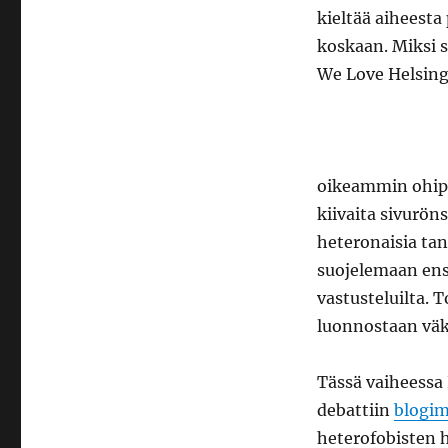
kieltää aiheest
koskaan. Miksi s
We Love Helsing
oikeammin ohipu
kiivaita sivurön
heteronaisia tans
suojelemaan ensi
vastusteluilta. 
luonnostaan väk
Tässä vaiheessa 
debattiin
blogim
heterofobisten h