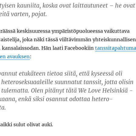
tyisen kauniita, koska ovat laittautuneet – he ovat
eitä varten, pojat.
i eräässä keskisuuressa ympäristöpuolueessa vaikuttava
aistelija, joka näki tässä viiltävimmän yhteiskunnallisen
n kansalaissodan. Hän laati Facebookiin
tanssitapahtum
en avauksen
:
vannut etukäteen tietoa siitä, että kyseessä oli
i heteroseksuaaleille suunnatut tanssit, jotta olisin
 tulematta. Olen pitänyt tätä We Love Helsinkiä -
kaana, enkä siksi osannut odottaa hetero-
ta.
ikki sulut olivat auki.