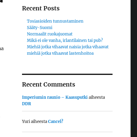
Recent Posts
Tosiasioiden tunnustaminen
Sääty-Suomi
Normaalit ruokajuomat
Mikä ei ole vanha, irlantilainen tai pub?
Miehiä jotka vihaavat naisia jotka vihaavat
aa
miehiä jotka vihaavat lastenhoitoa
Recent Comments
Imperiumin raunio – Kaasuputki
aiheesta
DDR
–
Yuri
aiheesta
Cancel?