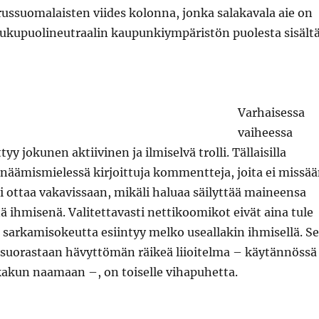
ussuomalaisten viides kolonna, jonka salakavala aie on
sukupuolineutraalin kaupunkiympäristön puolesta sisält
Varhaisessa
vaiheessa
tyy jokunen aktiivinen ja ilmiselvä trolli. Tällaisilla
näämismielessä kirjoittuja kommentteja, joita ei missä
i ottaa vakavissaan, mikäli haluaa säilyttää maineensa
ä ihmisenä. Valitettavasti nettikoomikot eivät aina tule
tä sarkamisokeutta esiintyy melko useallakin ihmisellä. Se
 suorastaan hävyttömän räikeä liioitelma – käytännössä
kakun naamaan –, on toiselle vihapuhetta.