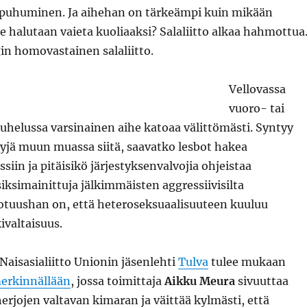
a puhuminen. Ja aihehan on tärkeämpi kuin mikään
e halutaan vaieta kuoliaaksi? Salaliitto alkaa hahmottua
in homovastainen salaliitto.
Vellovassa
vuoro- tai
helussa varsinainen aihe katoaa välittömästi. Syntyy
syjä muun muassa siitä, saavatko lesbot hakea
siin ja pitäisikö järjestyksenvalvojia ohjeistaa
ksimainittuja jälkimmäisten aggressiivisilta
Totuushan on, että heteroseksuaalisuuteen kuuluu
ivaltaisuus.
Naisasialiitto Unionin jäsenlehti
Tulva
tulee mukaan
erkinnällään
, jossa toimittaja
Aikku Meura
sivuuttaa
erjojen valtavan kimaran ja väittää kylmästi, että