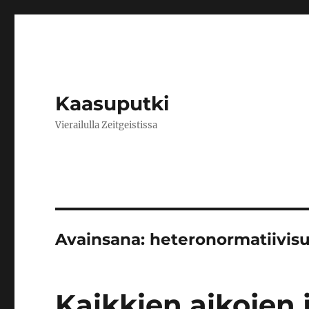
Kaasuputki
Vierailulla Zeitgeistissa
Avainsana:
heteronormatiivis
Kaikkien aikojen 