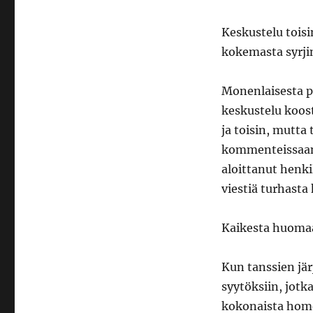
Keskustelu tois
kokemasta syrji
Monenlaisesta p
keskustelu koo
ja toisin, mutta
kommenteissaan
aloittanut henki
viestiä turhasta k
Kaikesta huomaa,
Kun tanssien jär
syytöksiin, jot
kokonaista homo