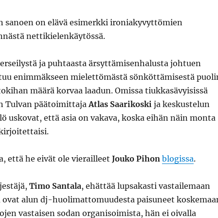
in sanoen on elävä esimerkki ironiakyvyttömien
nnästä nettikielenkäytössä.
erseilystä ja puhtaasta ärsyttämisenhalusta johtuen
stuu enimmäkseen mielettömästä sönköttämisestä puoli
 tokihan määrä korvaa laadun. Omissa tiukkasävyisissä
 Tulvan päätoimittaja
Atlas Saarikoski
ja keskustelun
lö uskovat, että asia on vakava, koska eihän näin monta
irjoitettaisi.
 että he eivät ole vierailleet
Jouko Pihon
blogissa
.
jestäjä,
Timo Santala
, ehättää lupsakasti vastailemaan
ka ovat alun dj-huolimattomuudesta paisuneet koskemaa
jen vastaisen sodan organisoimista, hän ei oivalla