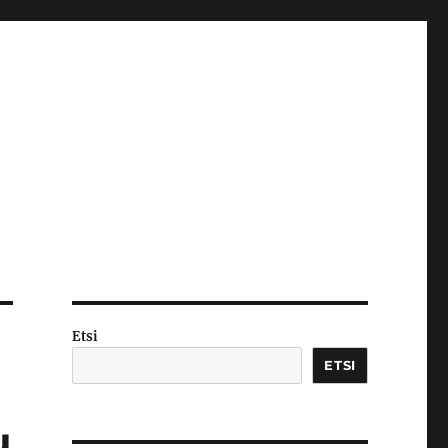
Etsi
ETSI
u