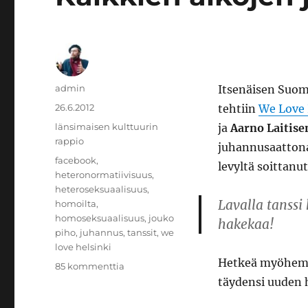
Kirjoittaja
admin
Itsenäisen Suom
Julkaistu
26.6.2012
tehtiin
We Love 
Kategoriat
länsimaisen kulttuurin
ja
Aarno Laitise
rappio
juhannusaattona
Avainsanat
facebook
,
levyltä soittanu
heteronormatiivisuus
,
heteroseksuaalisuus
,
Lavalla tanssi
homoilta
,
homoseksuaalisuus
,
jouko
hakekaa!
piho
,
juhannus
,
tanssit
,
we
love helsinki
Hetkeä myöhemmi
artikkeliin
85 kommenttia
Kaikkien
täydensi uuden 
aikojen