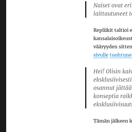
järjettömin
Naiset ovat eri
keskustelu
laittautuneet t
Repliikit taltio
kansalaisoikeust
vääryyden sitte
sivulle
tuohtune
Hei! Olisin kai
eksklusiivisest
osannut jättää
konseptia raik
eksklusiivisuut
Tämän jälkeen ka