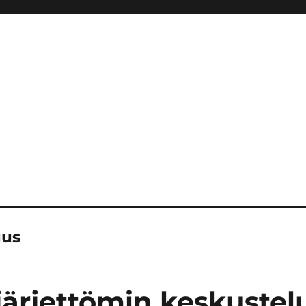
uus
järjettömin keskustel