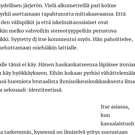
ydellisen järjetön. Vielä alkumetreillä pari kolme
rkii asettamaan tapahtunutta mittakaavaansa. Että
den välispiikit ja että iskelmätanssiaiset ovat
ikin melko vahvoihin stereotyyppeihin perustuva
ikki. Syytetty dj itse kommentoi myös. Hän pahoittelee,
kehottamaan miehiäkin lattialle.
alle tämä ei käy. Hänen haukankatseensa läpäisee ironia
n käy hyökkäykseen. Eihän kukaan pyrkisi vähättelemää
ä huomiota brutaalista ihmisoikeusloukkauksesta ilm
 seksuaali-identiteetissä.
Itse asiassa,
kun
kansalaistuoh
iaa tarkemmin, kyseessä on ilmiselvä yritys suorastaan