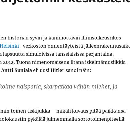
en historian syvin ja kammottavin ihmisoikeusrikos
Helsinki
-verkoston onnentäyteistä jälleenrakennusaik
n
lapsuutta simuloivissa tanssiaisissa perjantaina,
 2012. Tuona nimenomaisena iltana iskelmämusiikkia
t
Antti Suniala
eli uusi
Hitler
sanoi näin:
 kolme naisparia, skarpatkaa vähän miehet, ja
n toinen tiskijukka – mikäli kuvaus pitää paikkansa 
holokaustin pykälää julmemmalla sortotoimenpiteellä: