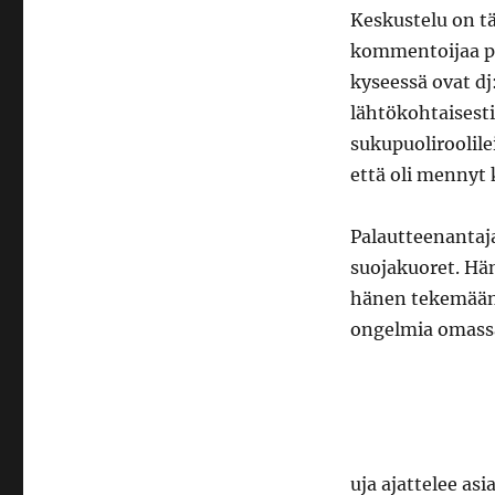
Keskustelu on tä
kommentoijaa py
kyseessä ovat dj:
lähtökohtaisest
sukupuoliroolile
että oli mennyt 
Palautteenantaj
suojakuoret. Hä
hänen tekemääns
ongelmia omassa
uja ajattelee as