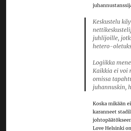
juhannustanssij
Keskustelu käy
nettikeskusteli
juhlijoille, j
hetero-oletuks
Logiikka mene
Kaikkia ei voi
omissa tapaht
juhannuskin, h
Koska mikään ei
karanneet stadil
johtopäätökseen
Love Helsinki on