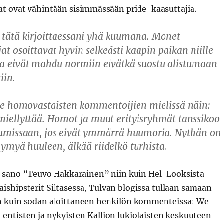
at ovat vähintään sisimmässään pride-kaasuttajia.
 tätä kirjoittaessani yhä kuumana. Monet
jat osoittavat hyvin selkeästi kaapin paikan niille
otka eivät mahdu normiin eivätkä suostu alistumaan
iin.
e homovastaisten kommentoijien mielissä näin:
 miellyttää. Homot ja muut erityisryhmät tanssikoo
umissaan, jos eivät ymmärrä huumoria. Nythän o
ymyä huuleen, älkää riidelkö turhista.
 sano ”Teuvo Hakkarainen” niin kuin Hel-Looksista
aishipsterit Siltasessa, Tulvan blogissa tullaan samaan
 kuin sodan aloittaneen henkilön kommenteissa: We
 entisten ja nykyisten Kallion lukiolaisten keskuuteen