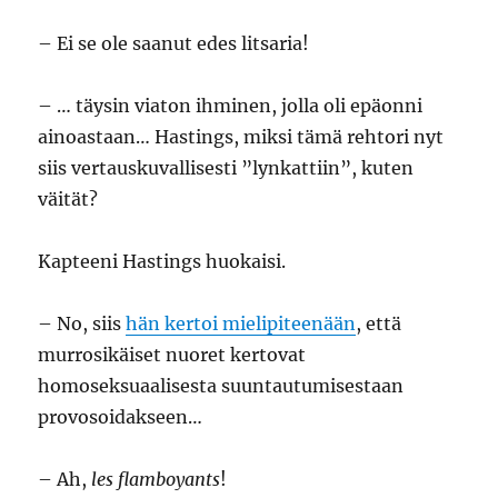
– Ei se ole saanut edes litsaria!
– … täysin viaton ihminen, jolla oli epäonni
ainoastaan… Hastings, miksi tämä rehtori nyt
siis vertauskuvallisesti ”lynkattiin”, kuten
väität?
Kapteeni Hastings huokaisi.
– No, siis
hän kertoi mielipiteenään
, että
murrosikäiset nuoret kertovat
homoseksuaalisesta suuntautumisestaan
provosoidakseen…
– Ah,
les flamboyants
!