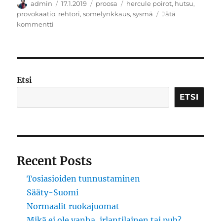
Kirjoittaja
Julkaistu
Kategoriat
Avainsanat
admin
17.1.2019
proosa
hercule poirot
,
hutsu
,
provokaatio
,
rehtori
,
somelynkkaus
,
sysmä
Jätä
artikkeliin
kommentti
Sysmäläinen
rehtori
ja
sosiaalisen
median
Etsi
arvoitus
ETSI
Recent Posts
Tosiasioiden tunnustaminen
Sääty-Suomi
Normaalit ruokajuomat
Mikä ei ole vanha, irlantilainen tai pub?