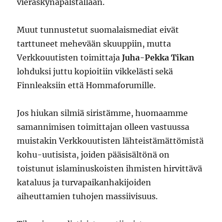
vieraskynäpalstallaan.
Muut tunnustetut suomalaismediat eivät
tarttuneet mehevään skuuppiin, mutta
Verkkouutisten toimittaja
Juha-Pekka Tikan
lohduksi juttu kopioitiin vikkelästi sekä
Finnleaksiin että Hommaforumille.
Jos hiukan silmiä siristämme, huomaamme
samannimisen toimittajan olleen vastuussa
muistakin Verkkouutisten lähteistämättömistä
kohu-uutisista, joiden pääsisältönä on
toistunut islaminuskoisten ihmisten hirvittävä
kataluus ja turvapaikanhakijoiden
aiheuttamien tuhojen massiivisuus.