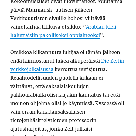
Kokoomuslaiset eivät luovuttaneet. Muutamia
päiviä Murmansk-uutisen jälkeen
Verkkouutisten sivuille kohosi viiltävää
vainoharhaa tihkuva otsikko: ”
Arabian kieli
haluttaisiin pakolliseksi oppiaineeksi
”.
Otsikkoa klikannutta lukijaa ei tämän jälkeen
enää kiinnostanut lukea alkuperäistä
Die Zeitin
verkkojulkaisussa
kerrottua uutisjuttua.
Reaalitodellisuuden puolella kukaan ei
väittänyt, että saksalaiskoulujen
pakkoarabialla olisi laajakin kannatus tai että
moinen ohjelma olisi jo käynnissä. Kyseessä oli
vain erään kanadansaksalaisen
tietojenkäsittelytieteen professorin
ajatusharjoitus, jonka Zeit julkaisi