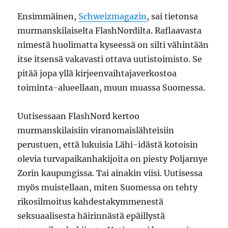
Ensimmäinen,
Schweizmagazin
, sai tietonsa
murmanskilaiselta FlashNordilta. Raflaavasta
nimestä huolimatta kyseessä on silti vähintään
itse itsensä vakavasti ottava uutistoimisto. Se
pitää jopa yllä kirjeenvaihtajaverkostoa
toiminta-alueellaan, muun muassa Suomessa.
Uutisessaan FlashNord kertoo
murmanskilaisiin viranomaislähteisiin
perustuen, että lukuisia Lähi-idästä kotoisin
olevia turvapaikanhakijoita on piesty Poljarnye
Zorin kaupungissa. Tai ainakin viisi. Uutisessa
myös muistellaan, miten Suomessa on tehty
rikosilmoitus kahdestakymmenestä
seksuaalisesta häirinnästä epäillystä