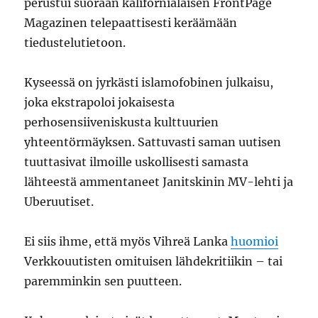
perustui suoraan kalifornialaisen FrontPage
Magazinen telepaattisesti keräämään
tiedustelutietoon.
Kyseessä on jyrkästi islamofobinen julkaisu,
joka ekstrapoloi jokaisesta
perhosensiiveniskusta kulttuurien
yhteentörmäyksen. Sattuvasti saman uutisen
tuuttasivat ilmoille uskollisesti samasta
lähteestä ammentaneet Janitskinin MV-lehti ja
Uberuutiset.
Ei siis ihme, että myös Vihreä Lanka
huomioi
Verkkouutisten omituisen lähdekritiikin – tai
paremminkin sen puutteen.