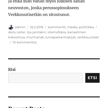
Ja ehkä ihan vähän myös Julkisen sanan
neuvoston, jonka perussopimukseen
Verkkouutisetkin on sitoutunut.
Kirjoittaja
Julkaistu
Kategoriat
Avain
admin
22.2.2016
kommentti
,
media
,
politiikka
daily caller
,
ilja janitskin
,
islamofobia
,
kansallinen
kokoomus
,
murmansk
,
turvapaikanhakijat
,
verkkouutiset
artikkeliin
10 kommenttia
Kykypuolueen
informaatiosota
Etsi
ETSI