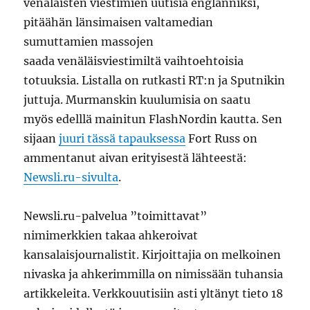
venäläisten viestimien uutisia englanniksi,
pitäähän länsimaisen valtamedian
sumuttamien massojen
saada venäläisviestimiltä vaihtoehtoisia
totuuksia. Listalla on rutkasti RT:n ja Sputnikin
juttuja. Murmanskin kuulumisia on saatu
myös edelllä mainitun FlashNordin kautta. Sen
sijaan
juuri tässä tapauksessa
Fort Russ on
ammentanut aivan erityisestä lähteestä:
Newsli.ru-sivulta
.
Newsli.ru-palvelua ”toimittavat”
nimimerkkien takaa ahkeroivat
kansalaisjournalistit. Kirjoittajia on melkoinen
nivaska ja ahkerimmilla on nimissään tuhansia
artikkeleita. Verkkouutisiin asti yltänyt tieto 18