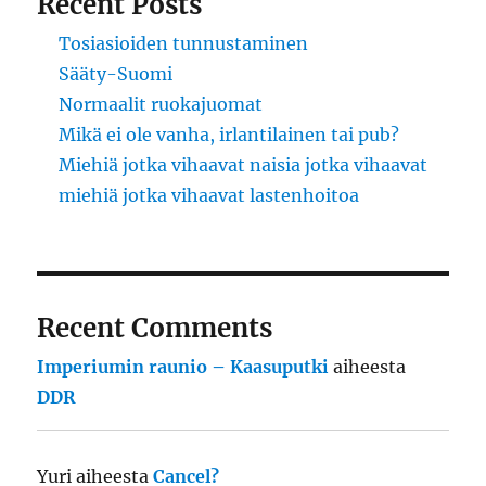
Recent Posts
Tosiasioiden tunnustaminen
Sääty-Suomi
Normaalit ruokajuomat
Mikä ei ole vanha, irlantilainen tai pub?
Miehiä jotka vihaavat naisia jotka vihaavat
miehiä jotka vihaavat lastenhoitoa
Recent Comments
Imperiumin raunio – Kaasuputki
aiheesta
DDR
Yuri
aiheesta
Cancel?