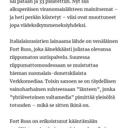
sai pataan ja 33 pidätettiin. Nyt siis
alkuperäisen viranomaislähteen mainitsemat –
ja heti perään kiistetyt – viisi ovat muuttuneet
jopa viideksikymmeneksiyhdeksi.
Italialaisrasistien lainaama lähde on venäläinen
Fort Russ, joka äänekkäästi julistaa olevansa
riippumaton uutispalvelu. Suuressa
riippumattomuudessaan se muistuttaa
hieman suomalais-donetskilaista
Verkkomediaa. Toisin sanoen se on täydellisen
vainoharhainen suhteessaan ”länteen”, jonka
”yhtiövetoinen valtamedia” pimittää yleisöltä
totuuden – mikä se sitten ikinä on.
Fort Russ on erikoistunut kääntämään