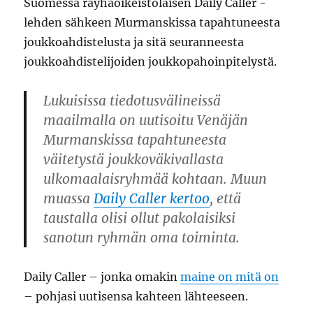
Suomessa räyhäoikeistolaisen Daily Caller -
lehden sähkeen Murmanskissa tapahtuneesta
joukkoahdistelusta ja sitä seuranneesta
joukkoahdistelijoiden joukkopahoinpitelystä.
Lukuisissa tiedotusvälineissä
maailmalla on uutisoitu Venäjän
Murmanskissa tapahtuneesta
väitetystä joukkoväkivallasta
ulkomaalaisryhmää kohtaan. Muun
muassa
Daily Caller kertoo
, että
taustalla olisi ollut pakolaisiksi
sanotun ryhmän oma toiminta.
Daily Caller – jonka omakin
maine on mitä on
– pohjasi uutisensa kahteen lähteeseen.