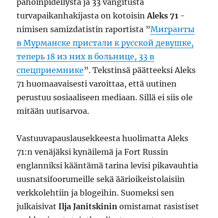
pahoinpidellystä ja 33 vangitusta
turvapaikanhakijasta on kotoisin
Aleks 71
-
nimisen samizdatistin raportista ”
Мигранты
в Мурманске пристали к русской девушке,
теперь 18 из них в больнице, 33 в
спецприемнике
”. Tekstinsä päätteeksi Aleks
71 huomaavaisesti varoittaa, että uutinen
perustuu sosiaaliseen mediaan. Sillä ei siis ole
mitään uutisarvoa.
Vastuuvapauslausekkeesta huolimatta Aleks
71:n venäjäksi kynäilemä ja Fort Russin
englanniksi kääntämä tarina levisi pikavauhtia
uusnatsifoorumeille sekä äärioikeistolaisiin
verkkolehtiin ja blogeihin. Suomeksi sen
julkaisivat
Ilja Janitskinin
omistamat rasistiset