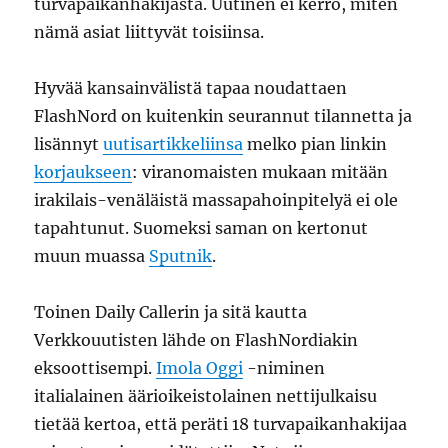
turvapaikanhakijasta. Uutinen ei kerro, miten
nämä asiat liittyvät toisiinsa.
Hyvää kansainvälistä tapaa noudattaen
FlashNord on kuitenkin seurannut tilannetta ja
lisännyt
uutisartikkeliinsa
melko pian linkin
korjaukseen
: viranomaisten mukaan mitään
irakilais-venäläistä massapahoinpitelyä ei ole
tapahtunut. Suomeksi saman on kertonut
muun muassa
Sputnik
.
Toinen Daily Callerin ja sitä kautta
Verkkouutisten lähde on FlashNordiakin
eksoottisempi.
Imola Oggi
-niminen
italialainen äärioikeistolainen nettijulkaisu
tietää kertoa, että peräti 18 turvapaikanhakijaa