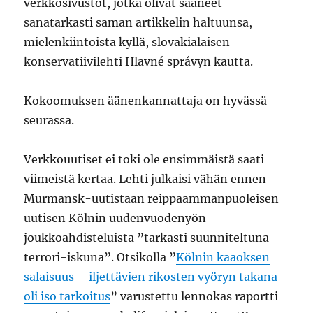
verkkosivustot, jotka olivat saaneet
sanatarkasti saman artikkelin haltuunsa,
mielenkiintoista kyllä, slovakialaisen
konservatiivilehti Hlavné správyn kautta.
Kokoomuksen äänenkannattaja on hyvässä
seurassa.
Verkkouutiset ei toki ole ensimmäistä saati
viimeistä kertaa. Lehti julkaisi vähän ennen
Murmansk-uutistaan reippaammanpuoleisen
uutisen Kölnin uudenvuodenyön
joukkoahdisteluista ”tarkasti suunniteltuna
terrori-iskuna”. Otsikolla ”
Kölnin kaaoksen
salaisuus – iljettävien rikosten vyöryn takana
oli iso tarkoitus
” varustettu lennokas raportti