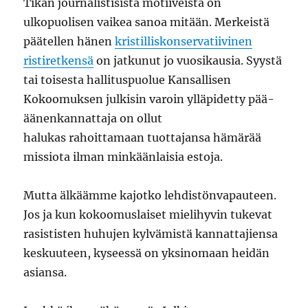
Tikan journalistisista motiiveista on
ulkopuolisen vaikea sanoa mitään. Merkeistä
päätellen hänen
kristilliskonservatiivinen
ristiretkensä
on jatkunut jo vuosikausia. Syystä
tai toisesta hallituspuolue Kansallisen
Kokoomuksen julkisin varoin ylläpidetty pää-
äänenkannattaja on ollut
halukas rahoittamaan tuottajansa hämärää
missiota ilman minkäänlaisia estoja.
Mutta älkäämme kajotko lehdistönvapauteen.
Jos ja kun kokoomuslaiset mielihyvin tukevat
rasististen huhujen kylvämistä kannattajiensa
keskuuteen, kyseessä on yksinomaan heidän
asiansa.