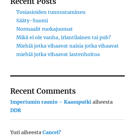
Recent Posts
Tosiasioiden tunnustaminen
Sääty-Suomi
Normaalit ruokajuomat
Mikä ei ole vanha, irlantilainen tai pub?
Miehiä jotka vihaavat naisia jotka vihaavat
miehiä jotka vihaavat lastenhoitoa
Recent Comments
Imperiumin raunio – Kaasuputki
aiheesta
DDR
Yuri
aiheesta
Cancel?