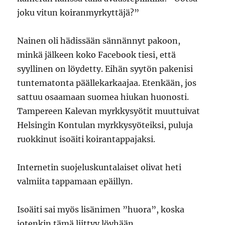
joku vitun koiranmyrkyttäjä?”
Nainen oli hädissään sännännyt pakoon,
minkä jälkeen koko Facebook tiesi, että
syyllinen on löydetty. Eihän syytön pakenisi
tuntematonta päällekarkaajaa. Etenkään, jos
sattuu osaamaan suomea hiukan huonosti.
Tampereen Kalevan myrkkysyötit muuttuivat
Helsingin Kontulan myrkkysyöteiksi, puluja
ruokkinut isoäiti koirantappajaksi.
Internetin suojeluskuntalaiset olivat heti
valmiita tappamaan epäillyn.
Isoäiti sai myös lisänimen ”huora”, koska
jotenkin tämä liittyy löyhään