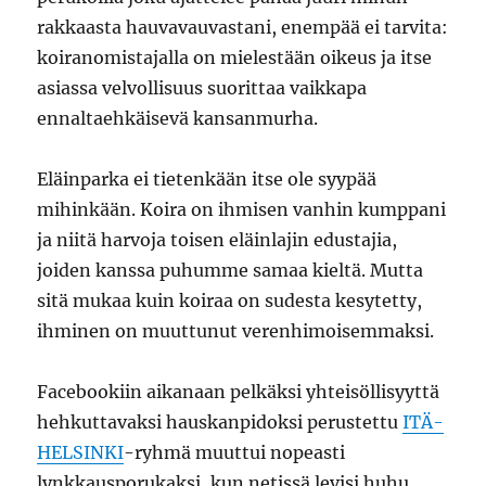
rakkaasta hauvavauvastani, enempää ei tarvita:
koiranomistajalla on mielestään oikeus ja itse
asiassa velvollisuus suorittaa vaikkapa
ennaltaehkäisevä kansanmurha.
Eläinparka ei tietenkään itse ole syypää
mihinkään. Koira on ihmisen vanhin kumppani
ja niitä harvoja toisen eläinlajin edustajia,
joiden kanssa puhumme samaa kieltä. Mutta
sitä mukaa kuin koiraa on sudesta kesytetty,
ihminen on muuttunut verenhimoisemmaksi.
Facebookiin aikanaan pelkäksi yhteisöllisyyttä
hehkuttavaksi hauskanpidoksi perustettu
ITÄ-
HELSINKI
-ryhmä muuttui nopeasti
lynkkausporukaksi, kun netissä levisi huhu