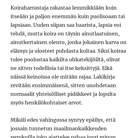
Koiraharrastaja rakastaa lemmikkiään kuin
itseään ja paljon enemmän kuin puolisoaan tai
lapsiaan. Uuden siipan saa baarista, lapsia voi
tehdä, mutta koira on täysin ainutlaatuinen,
ainutkertainen olento, jonka jokainen karva on
elämys ja ulosteet puhdasta kultaa. Siksi koiraa
tulee puolustaa kaikilta uhkatekijöiltä, olivat
ne sitten todellisia tai itse keksittyjä. Eikä
näissä keinoissa ole mitään rajaa. Lakikirja
revitään ensimmäisenä, sitten unohdetaan
normaalit yhteisölliset pidäkkeet ja lopulta
myös henkilökohtaiset arvot.
Mikäli edes vahingossa syntyy epäilys, että
jossain tunnetun maailmankaikkeuden
perukoilla joku ajattelee pahaa juuri minun