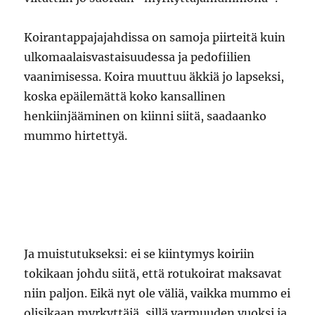
Koirantappajajahdissa on samoja piirteitä kuin
ulkomaalaisvastaisuudessa ja pedofiilien
vaanimisessa. Koira muuttuu äkkiä jo lapseksi,
koska epäilemättä koko kansallinen
henkiinjääminen on kiinni siitä, saadaanko
mummo hirtettyä.
Ja muistutukseksi: ei se kiintymys koiriin
tokikaan johdu siitä, että rotukoirat maksavat
niin paljon. Eikä nyt ole väliä, vaikka mummo ei
olisikaan myrkyttäjä, sillä varmuuden vuoksi ja