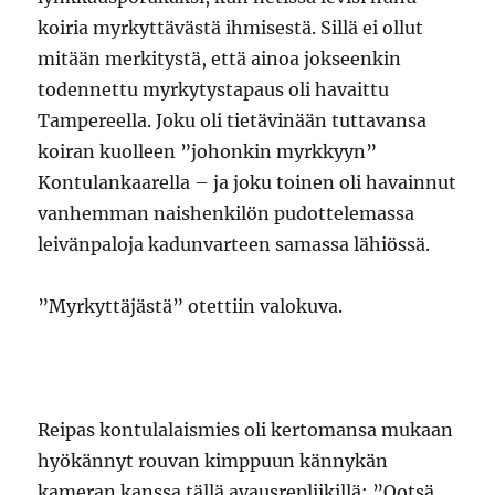
koiria myrkyttävästä ihmisestä. Sillä ei ollut
mitään merkitystä, että ainoa jokseenkin
todennettu myrkytystapaus oli havaittu
Tampereella. Joku oli tietävinään tuttavansa
koiran kuolleen ”johonkin myrkkyyn”
Kontulankaarella – ja joku toinen oli havainnut
vanhemman naishenkilön pudottelemassa
leivänpaloja kadunvarteen samassa lähiössä.
”Myrkyttäjästä” otettiin valokuva.
Reipas kontulalaismies oli kertomansa mukaan
hyökännyt rouvan kimppuun kännykän
kameran kanssa tällä avausrepliikillä: ”Ootsä