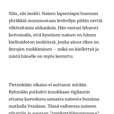
Niin, siis isoäiti. Naisen lapsenlapsi huomasi
yhtäkkiä mummostaan levitellyn pitkin nettiä
väkivaltaisia uhkauksia. Hän vastasi lyhyesti
kertomalla, että kyseinen nainen on hänen
kielitaidoton isoäitinsä, jonka ainoa rikos on
lintujen ruokkiminen – mikä on kiellettyä ja
mistä hänelle on myös kerrottu.
Tietenkään oikaisu ei auttanut mitään.
Ryhmään putkahti innokkaan vigilantin
ottama kasvokuva samasta naisesta bussissa
matkalla Vesalaan. Tässä vaiheessa naiseen
viitattiin jo suoraan ”myrkyttäjämummona”.