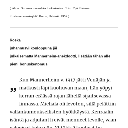
(Lähde: Suomen marsalkka tuokiokuvina. Toim. Yrjö Kivimies.
Kustannusosakeyhtiö Karhu, Helsinki. 1952.)
Koska
juhannusviikonloppuna jäi
julkaisematta Mannerheim-anekdootti, lisätään tähän alle
pieni bonuskertomus.
Kun Mannerheim v. 1917 jätti Venäjän ja
”
matkusti läpi kuohuvan maan, hän yöpyi
kerran eräässä rajan lähellä sijaitsevassa
linnassa. Mieliala oli levoton, sillä pelättiin
vallankumouksellisten hyökkäystä. Kenraalin
isäntä ja adjutantti eivät menneet levolle, vaan
valvoivat koko yön. Yhtäkkiä kuulivat he