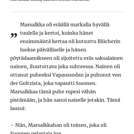
Marsalkka oli eräällä matkalla hyvällä
”
tuulella ja kertoi, kuinka hänet
ensimmäistä kertaa oli kutsuttu Blücherin
luokse päivälliselle ja hänen
pöytädaamikseen oli sijoitettu eräs saksalainen
nainen, ihastuttava joka suhteessa. Nainen oli
ottanut puheeksi Vapaussodan ja puhunut von
der Goltzista, joka vapautti Suomen.
Marsalkkaa tämä puhe rupesi vähän
pistämään, ja hän sanoi naiselle jotakin. Tämä
lausui:
– Niin, Marsalkkahan oli toinen, joka oli
Suomen pelastaja jne.