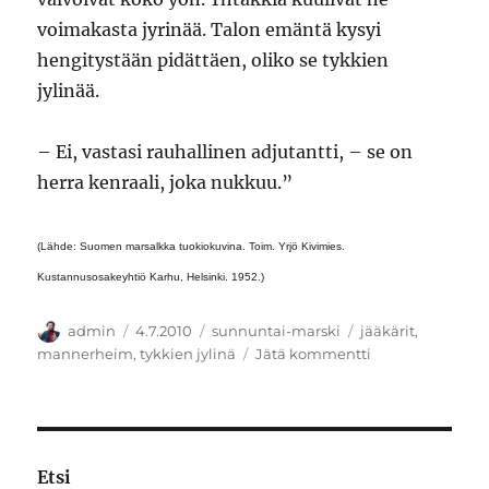
voimakasta jyrinää. Talon emäntä kysyi
hengitystään pidättäen, oliko se tykkien
jylinää.
– Ei, vastasi rauhallinen adjutantti, – se on
herra kenraali, joka nukkuu.”
(Lähde: Suomen marsalkka tuokiokuvina. Toim. Yrjö Kivimies.
Kustannusosakeyhtiö Karhu, Helsinki. 1952.)
Kirjoittaja
Julkaistu
Kategoriat
Avainsanat
admin
4.7.2010
sunnuntai-marski
jääkärit
,
artikkeliin
mannerheim
,
tykkien jylinä
Jätä kommentti
Tupla-
Mannerheim
Etsi