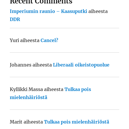
Recent Comments
Imperiumin raunio – Kaasuputki
aiheesta
DDR
Yuri
aiheesta
Cancel?
Johannes
aiheesta
Liberaali oikeistopuolue
Kyllikki Massa
aiheesta
Tulkaa pois
mielenhäiriöstä
Marit
aiheesta
Tulkaa pois mielenhäiriöstä