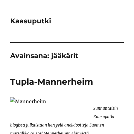
Kaasuputki
Avainsana:
jääkärit
Tupla-Mannerheim
Sunnuntaisin
Kaasuputki-
blogissa julkaistaan hersyviä anekdootteja Suomen
marsalkka Gustaf Mannerheimin elämästä.