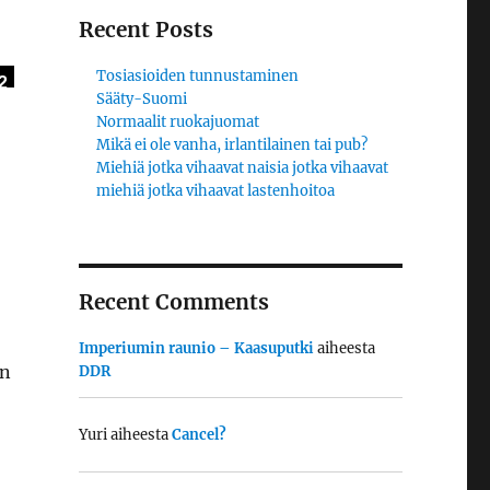
Recent Posts
Tosiasioiden tunnustaminen
2
Sääty-Suomi
3
Normaalit ruokajuomat
Mikä ei ole vanha, irlantilainen tai pub?
Miehiä jotka vihaavat naisia jotka vihaavat
miehiä jotka vihaavat lastenhoitoa
Recent Comments
Imperiumin raunio – Kaasuputki
aiheesta
in
DDR
Yuri
aiheesta
Cancel?