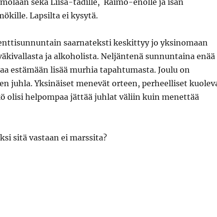
olaan sekä Liisa-tädille, Raimo-enolle ja isän
ökille. Lapsilta ei kysytä.
ttisunnuntain saarnateksti keskittyy jo yksinomaan
äkivallasta ja alkoholista. Neljäntenä sunnuntaina enää
laa estämään lisää murhia tapahtumasta. Joulu on
n juhla. Yksinäiset menevät orteen, perheelliset kuolev
kö olisi helpompaa jättää juhlat väliin kuin menettää
si sitä vastaan ei marssita?