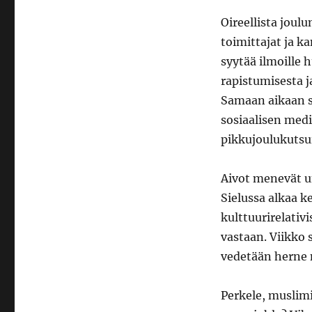
Oireellista joul
toimittajat ja ka
syytää ilmoille 
rapistumisesta j
Samaan aikaan s
sosiaalisen medi
pikkujoulukutsui
Aivot menevät 
Sielussa alkaa k
kulttuurirelativ
vastaan. Viikko s
vedetään herne n
Perkele, muslimi