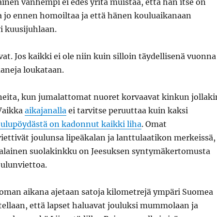
inen vanhempi ei edes yritä muistaa, että hän itse on
a jo ennen homoiltaa ja että hänen kouluaikanaan
i kuusijuhlaan.
at. Jos kaikki ei ole niin kuin silloin täydellisenä vuonna
aaneja loukataan.
neita, kun jumalattomat nuoret korvaavat kinkun jollaki
 Vaikka
aikajanalla
ei tarvitse peruuttaa kuin kaksi
oulupöydästä on kadonnut kaikki liha
. Omat
ttivät joulunsa lipeäkalan ja lanttulaatikon merkeissä,
alainen suolakinkku on Jeesuksen syntymäkertomusta
ulunviettoa.
oman aikana ajetaan satoja kilometrejä ympäri Suomea
tellaan, että lapset haluavat jouluksi mummolaan ja