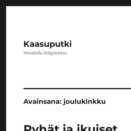
Kaasuputki
Vierailulla Zeitgeistissa
Avainsana:
joulukinkku
Pyhät ja ikuiset