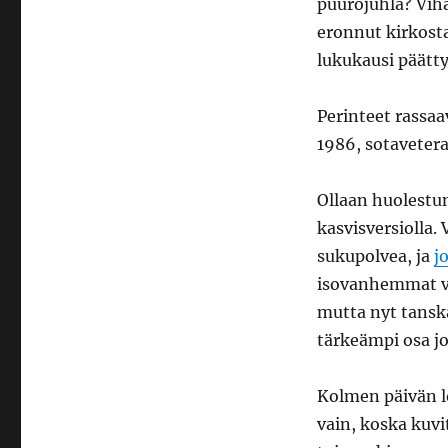
puurojuhla? Viha
eronnut kirkost
lukukausi päätty
Perinteet rassaav
1986, sotaveter
Ollaan huolestu
kasvisversiolla.
sukupolvea, ja
j
isovanhemmat vie
mutta nyt tansk
tärkeämpi osa jo
Kolmen päivän l
vain, koska kuvi