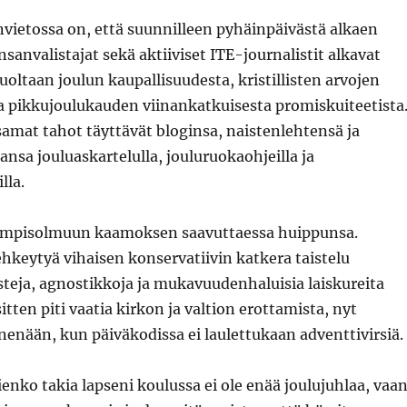
unvietossa on, että suunnilleen pyhäinpäivästä alkaen
nsanvalistajat sekä aktiiviset ITE-journalistit alkavat
huoltaan joulun kaupallisuudesta, kristillisten arvojen
a pikkujoulukauden viinankatkuisesta promiskuiteetista
amat tahot täyttävät bloginsa, naistenlehtensä ja
ansa jouluaskartelulla, jouluruokaohjeilla ja
lla.
umpisolmuun kaamoksen saavuttaessa huippunsa.
ehkeytyä vihaisen konservatiivin katkera taistelu
isteja, agnostikkoja ja mukavuudenhaluisia laiskureita
itten piti vaatia kirkon ja valtion erottamista, nyt
enään, kun päiväkodissa ei laulettukaan adventtivirsiä.
enko takia lapseni koulussa ei ole enää joulujuhlaa, vaa