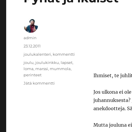
Kirjoittaja
admin
Julkaistu
23.12.2011
Kategoriat
joulukalenteri
,
kommentti
Avainsanat
joulu
,
joulukinkku
,
lapset
,
loma
,
marssi
,
mummola
,
perinteet
Ihmiset, te juhli
artikkeliin
Jätä kommentti
Pyhät
Jos ulkona ei ole
ja
juhannuksesta? J
ikuiset
anekdootteja. Sä
Mutta jouluna ei