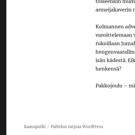
toiseenkin mumm
armeijakaverin m
Kolmannen adven
varoittelemaan v
rukoillaan Juma
hengenvaaralline
isän kädestä. Ei
henkensä?
Pakkojoulu – mik
Kaasuputki
Palvelun tarjoaa WordPress