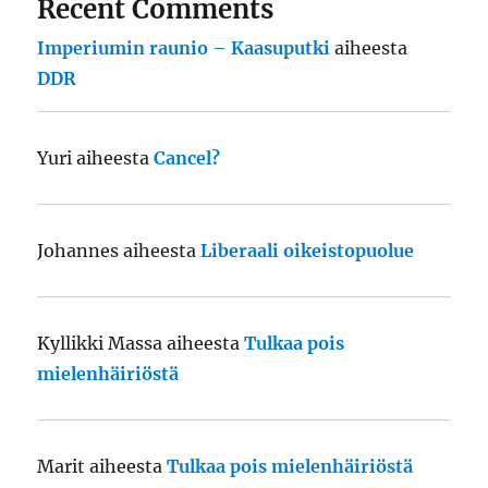
Recent Comments
Imperiumin raunio – Kaasuputki
aiheesta
DDR
Yuri
aiheesta
Cancel?
Johannes
aiheesta
Liberaali oikeistopuolue
Kyllikki Massa
aiheesta
Tulkaa pois
mielenhäiriöstä
Marit
aiheesta
Tulkaa pois mielenhäiriöstä