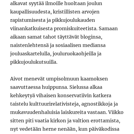
alkavat syytää ilmoille huoltaan joulun
kaupallisuudesta, kristillisten arvojen
rapistumisesta ja pikkujoulukauden
viinankatkuisesta promiskuiteetista. Samaan
aikaan samat tahot täyttävät bloginsa,
naistenlehtensä ja sosiaalisen mediansa
jouluaskartelulla, jouluruokaohjeilla ja
pikkujoulukutsuilla.
Aivot menevät umpisolmuun kaamoksen
saavuttaessa huippunsa. Sielussa alkaa
kehkeytyä vihaisen konservatiivin katkera
taistelu kulttuurirelativisteja, agnostikkoja ja
mukavuudenhaluisia laiskureita vastaan. Viikko
sitten piti vaatia kirkon ja valtion erottamista,
nyt vedetään herne nenään, kun päiväkodissa