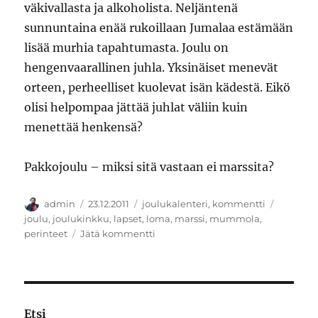
väkivallasta ja alkoholista. Neljäntenä
sunnuntaina enää rukoillaan Jumalaa estämään
lisää murhia tapahtumasta. Joulu on
hengenvaarallinen juhla. Yksinäiset menevät
orteen, perheelliset kuolevat isän kädestä. Eikö
olisi helpompaa jättää juhlat väliin kuin
menettää henkensä?
Pakkojoulu – miksi sitä vastaan ei marssita?
Kirjoittaja
Julkaistu
Kategoriat
Avainsa
admin
23.12.2011
joulukalenteri
,
kommentti
joulu
,
joulukinkku
,
lapset
,
loma
,
marssi
,
mummola
,
artikkeliin
perinteet
Jätä kommentti
Pyhät
ja
ikuiset
Etsi