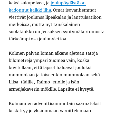
kaksi sukupolvea, ja
joulupöydästä on
kadonnut kaikki liha
. Omat isovanhemmat
viettivät joulunsa lipeäkalan ja lanttulaatikon
merkeissä, mutta nyt tanskalainen
suolakinkku on Jeesuksen syntymäkertomusta
tärkeämpi osa joulunviettoa.
Kolmen päivän loman aikana ajetaan satoja
kilometrejä ympäri Suomea vain, koska
kuvitellaan, että lapset haluavat jouluksi
mummolaan ja toiseenkin mummolaan sekä
Liisa-tädille, Raimo-enolle ja isän
armeijakaverin mökille. Lapsilta ei kysytä.
Kolmannen adventtisunnuntain saarnateksti
keskittyy jo yksinomaan varoittelemaan