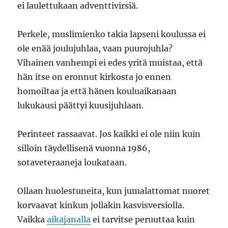
ei laulettukaan adventtivirsiä.
Perkele, muslimienko takia lapseni koulussa ei
ole enää joulujuhlaa, vaan puurojuhla?
Vihainen vanhempi ei edes yritä muistaa, että
hän itse on eronnut kirkosta jo ennen
homoiltaa ja että hänen kouluaikanaan
lukukausi päättyi kuusijuhlaan.
Perinteet rassaavat. Jos kaikki ei ole niin kuin
silloin täydellisenä vuonna 1986,
sotaveteraaneja loukataan.
Ollaan huolestuneita, kun jumalattomat nuoret
korvaavat kinkun jollakin kasvisversiolla.
Vaikka
aikajanalla
ei tarvitse peruuttaa kuin