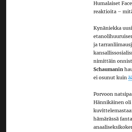
Humalaiset Face
reaktioita – mit
Kynäniekka uusi
etanolihuuruise
ja tarranliimaus
kansallissosial
nimittäin onnis
Schaumanin
hau
ei osunut kuin
ä
Porvoon natsipar
Hännikäinen oli 
kuvittelemastaan
hämärässä fanta
anaaliseksikokem