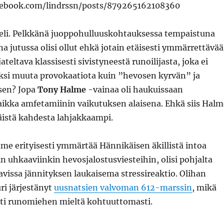
cebook.com/lindrssn/posts/879265162108360
teli. Pelkkänä juoppohulluuskohtauksessa tempaistuna
 jutussa olisi ollut ehkä jotain etäisesti ymmärrettävää
teltava klassisesti sivistyneestä runoilijasta, joka ei
ksi muuta provokaatiota kuin ”hevosen kyrvän” ja
sen? Jopa
Tony Halme
-vainaa oli haukuissaan
aikka amfetamiinin vaikutuksen alaisena. Ehkä siis Halm
näistä kahdesta lahjakkaampi.
me erityisesti ymmärtää Hännikäisen äkillistä intoa
sin uhkaaviinkin hevosjalostusviesteihin, olisi pohjalta
avissa jännityksen laukaisema stressireaktio. Olihan
ri järjestänyt
uusnatsien valvoman 612-marssin
, mikä
tti runomiehen mieltä kohtuuttomasti.