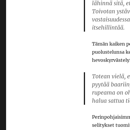
lähinnä sitä, 
Toivotan ystäv
vastaisuudess
itsehillintää.
Tämän kaiken pe
puolustelunsa ke
hevoskyrvästelyi
Totean vielä, 
pyytää baariin
rupeama on ohi,
halua sattua ti
Perinpohjaisimm
selitykset tuomi