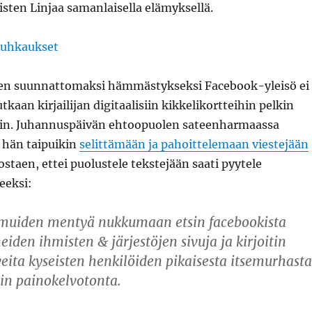
sten Linjaa samanlaisella elämyksellä.
en suunnattomaksi hämmästykseksi Facebook-yleisö ei
kaan kirjailijan digitaalisiin kikkelikortteihin pelkin
in. Juhannuspäivän ehtoopuolen sateenharmaassa
 hän taipuikin
selittämään ja pahoittelemaan viestejään
ostaen, ettei puolustele tekstejään saati pyytele
eeksi:
ä muiden mentyä nukkumaan etsin facebookista
iden ihmisten & järjestöjen sivuja ja kirjoitin
eita kyseisten henkilöiden pikaisesta itsemurhasta
sin painokelvotonta.