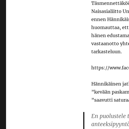
Täsmennettäköön
Naisasialiitto U
ennen Hännikäis
huomauttaa, että
hänen edustaman
vastaanotto yhte
tarkasteluun.
https://www.fa
Hännikäinen jatk
”kevään paskamy
”saavutti satura
En puolustele 
anteeksipyynt