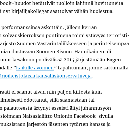
book-huudot herättivät tuolloin lähinnä huvittuneita
ä nyt kirjailijakollegat saattoivat vähän huolestua.
 performanssinsa äskettäin. Jälleen kerran
n solvauskierroksen pontimena toimi ystävyys terroristi
järjestö Suomen Vastarintaliikkeeseen ja perinteisempää
ismia edustavaan Suomen Sisuun. Hännikäinen oli
tunut kesäkuun puolivälissä 2015 järjestämään
Eugen
dalle ”
kaikille avoimen
” tapahtuman, jonne sattumalta
ärioikeistolaisia kansalliskonservatiiveja
.
aati ei saanut aivan niin paljon kiitosta kuin
ilmeisesti odottanut, sillä saamastaan tai
 palautteesta ärtynyt esseisti äityi juhannusyön
sioimaan Naisasialiitto Unionin Facebook-sivulla
uksistaan järjestön jäsenten tytärten kanssa ja