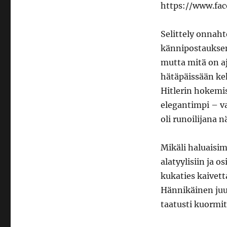
järjettömin
https://www.fa
keskustelu,
taas
Selittely onnah
kännipostauksena
mutta mitä on aja
hätäpäissään ke
Hitlerin hokemi
elegantimpi – v
oli runoilijana 
Mikäli haluaisim
alatyylisiin ja o
kukaties kaivett
Hännikäinen juu
taatusti kuormi