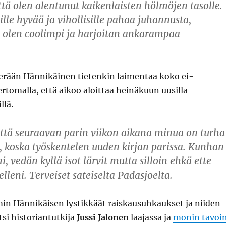
että olen alentunut kaikenlaisten hölmöjen tasolle.
ille hyvää ja vihollisille pahaa juhannusta,
a olen coolimpi ja harjoitan ankarampaa
rään Hännikäinen tietenkin laimentaa koko ei-
rtomalla, että aikoo aloittaa heinäkuun uusilla
llä.
että seuraavan parin viikon aikana minua on turha
, koska työskentelen uuden kirjan parissa. Kunhan
 vedän kyllä isot lärvit mutta silloin ehkä ette
elleni. Terveiset sateiselta Padasjoelta.
in Hännikäisen lystikkäät raiskausuhkaukset ja niiden
tsi historiantutkija
Jussi Jalonen
laajassa ja
monin tavoi