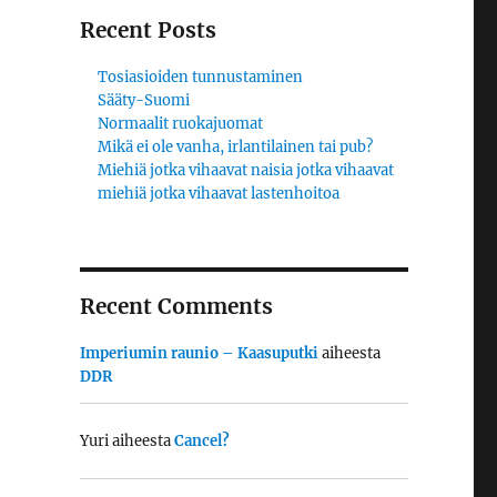
Recent Posts
Tosiasioiden tunnustaminen
Sääty-Suomi
Normaalit ruokajuomat
Mikä ei ole vanha, irlantilainen tai pub?
Miehiä jotka vihaavat naisia jotka vihaavat
miehiä jotka vihaavat lastenhoitoa
Recent Comments
Imperiumin raunio – Kaasuputki
aiheesta
DDR
Yuri
aiheesta
Cancel?