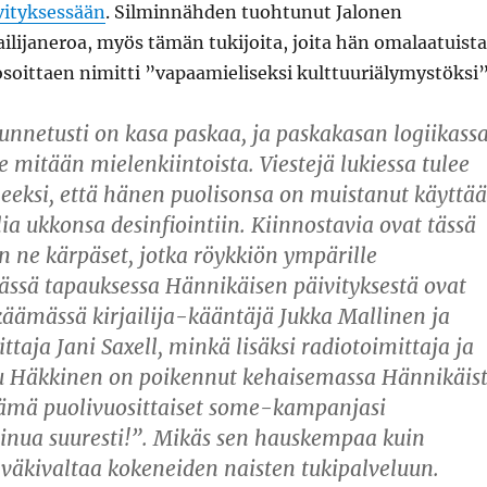
vityksessään
. Silminnähden tuohtunut Jalonen
rjailijaneroa, myös tämän tukijoita, joita hän omalaatuista
soittaen nimitti ”vapaamieliseksi kulttuuriälymystöksi”
nnetusti on kasa paskaa, ja paskakasan logiikass
e mitään mielenkiintoista. Viestejä lukiessa tulee
eeksi, että hänen puolisonsa on muistanut käyttää
olia ukkonsa desinfiointiin. Kiinnostavia ovat tässä
n ne kärpäset, jotka röykkiön ympärille
ässä tapauksessa Hännikäisen päivityksestä ovat
käämässä kirjailija-kääntäjä Jukka Mallinen ja
ittaja Jani Saxell, minkä lisäksi radiotoimittaja ja
tu Häkkinen on poikennut kehaisemassa Hännikäis
ämä puolivuosittaiset some-kampanjasi
inua suuresti!”. Mikäs sen hauskempaa kuin
t väkivaltaa kokeneiden naisten tukipalveluun.