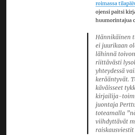
roimassa tilapäi
ojensi paitsi ki
huumorintajua o
Hännikäinen tu
ei juurikaan ol
lähinnä toivon
riittävästi lys
yhteydessä vai
kerääntyvät. T
käväisseet tyk
kirjailija-toim
juontaja Pert
toteamalla ”n
viihdyttävät m
raiskausviesti