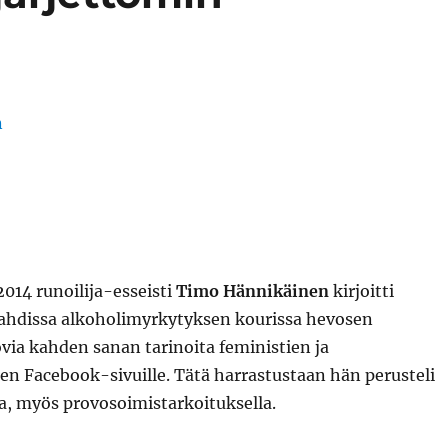
014 runoilija-esseisti
Timo Hännikäinen
kirjoitti
hdissa alkoholimyrkytyksen kourissa hevosen
ovia kahden sanan tarinoita feministien ja
en Facebook-sivuille. Tätä harrastustaan hän perusteli
lla, myös provosoimistarkoituksella.