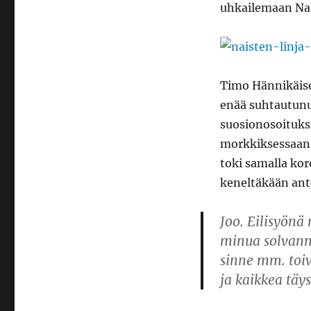
uhkailemaan Nai
Timo Hännikäis
enää suhtautunut
suosionosoituks
morkkiksessaan
toki samalla kor
keneltäkään ant
Joo. Eilisyön
minua solvanne
sinne mm. toiv
ja kaikkea täy