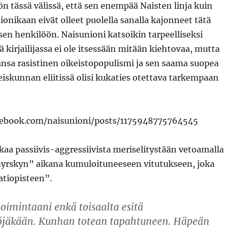
 tässä välissä, että sen enempää Naisten linja kuin
nionikaan eivät olleet puolella sanalla kajonneet tätä
en henkilöön. Naisunioni katsoikin tarpeelliseksi
 kirjailijassa ei ole itsessään mitään kiehtovaa, mutta
sa rasistinen oikeistopopulismi ja sen saama suopea
iskunnan eliitissä olisi kukaties otettava tarkempaan
cebook.com/naisunioni/posts/1175948775764545
aa passiivis-aggressiivista meriselitystään vetoamalla
rskyn” aikana kumuloituneeseen vitutukseen, joka
atiopisteen”.
toimintaani enkä toisaalta esitä
öjäkään. Kunhan totean tapahtuneen. Häpeän