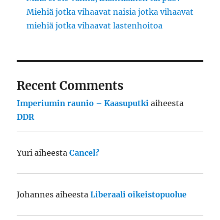
Miehiä jotka vihaavat naisia jotka vihaavat
miehiä jotka vihaavat lastenhoitoa
Recent Comments
Imperiumin raunio – Kaasuputki
aiheesta
DDR
Yuri
aiheesta
Cancel?
Johannes
aiheesta
Liberaali oikeistopuolue