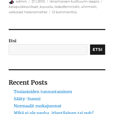
Kirjoittaja
Julkaistu
Kategoriat
Avain
admin
21.1.2010
länsimaisen kulttuurin rappio
kalapuikkoviikset
,
kouvola
,
lesbofeministit
,
uhrimieli
,
artikkeliin
valkoiset heteromiehet
12 kommenttia
Äiti,
tytöt
kiusaa
Etsi
ETSI
Recent Posts
Tosiasioiden tunnustaminen
Sääty-Suomi
Normaalit ruokajuomat
Mikä ei ole vanha, irlantilainen tai pub?