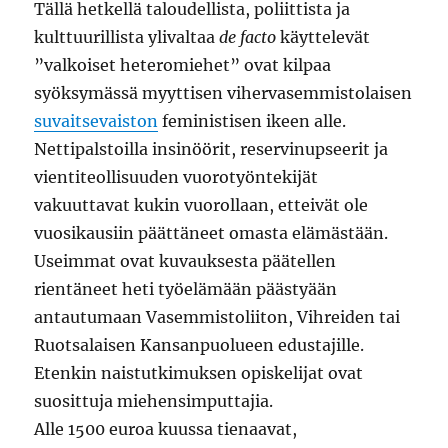
Tällä hetkellä taloudellista, poliittista ja
kulttuurillista ylivaltaa
de facto
käyttelevät
”valkoiset heteromiehet” ovat kilpaa
syöksymässä myyttisen vihervasemmistolaisen
suvaitsevaiston
feministisen ikeen alle.
Nettipalstoilla insinöörit, reservinupseerit ja
vientiteollisuuden vuorotyöntekijät
vakuuttavat kukin vuorollaan, etteivät ole
vuosikausiin päättäneet omasta elämästään.
Useimmat ovat kuvauksesta päätellen
rientäneet heti työelämään päästyään
antautumaan Vasemmistoliiton, Vihreiden tai
Ruotsalaisen Kansanpuolueen edustajille.
Etenkin naistutkimuksen opiskelijat ovat
suosittuja miehensimputtajia.
Alle 1500 euroa kuussa tienaavat,