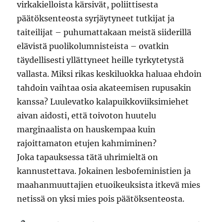
virkakielloista kärsivät, poliittisesta
päätöksenteosta syrjäytyneet tutkijat ja
taiteilijat – puhumattakaan meistä siiderillä
elävistä puolikolumnisteista – ovatkin
täydellisesti yllättyneet heille tyrkytetystä
vallasta. Miksi rikas keskiluokka haluaa ehdoin
tahdoin vaihtaa osia akateemisen rupusakin
kanssa? Luulevatko kalapuikkoviiksimiehet
aivan aidosti, että toivoton huutelu
marginaalista on hauskempaa kuin
rajoittamaton etujen kahmiminen?
Joka tapauksessa tätä uhrimieltä on
kannustettava. Jokainen lesbofeministien ja
maahanmuuttajien etuoikeuksista itkevä mies
netissä on yksi mies pois päätöksenteosta.