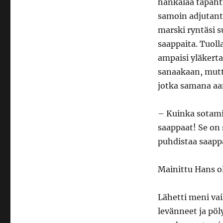
hankalaa tapahtu
samoin adjutant
marski ryntäsi s
saappaita. Tuoll
ampaisi yläkerta
sanaakaan, mutta 
jotka samana aam
– Kuinka sotami
saappaat! Se on 
puhdistaa saappai
Mainittu Hans ol
Lähetti meni vai
levänneet ja pöly