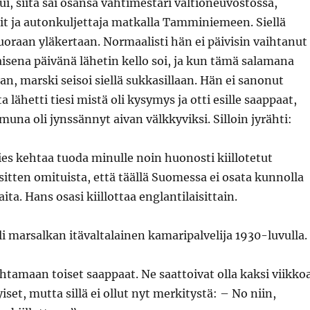
i, siitä sai osansa vahtimestari valtioneuvostossa,
it ja autonkuljettaja matkalla Tamminiemeen. Siellä
uoraan yläkertaan. Normaalisti hän ei päivisin vaihtanut
aisena päivänä lähetin kello soi, ja kun tämä salamana
an, marski seisoi siellä sukkasillaan. Hän ei sanonut
lähetti tiesi mistä oli kysymys ja otti esille saappaat,
una oli jynssännyt aivan välkkyviksi. Silloin jyrähti:
es kehtaa tuoda minulle noin huonosti kiillotetut
sitten omituista, että täällä Suomessa ei osata kunnolla
ta. Hans osasi kiillottaa englantilaisittain.
i marsalkan itävaltalainen kamaripalvelija 1930-luvulla.
htamaan toiset saappaat. Ne saattoivat olla kaksi viikko
iset, mutta sillä ei ollut nyt merkitystä: – No niin,