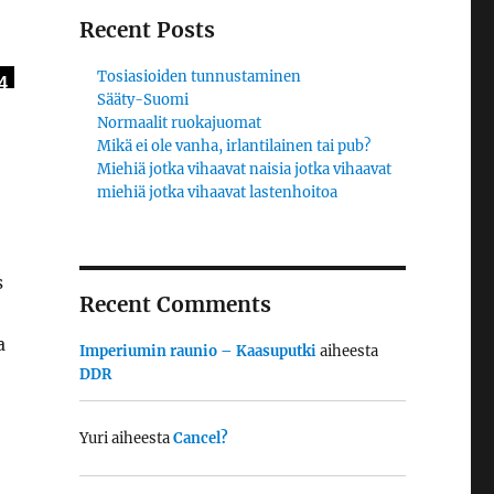
Recent Posts
Tosiasioiden tunnustaminen
4
Sääty-Suomi
Normaalit ruokajuomat
Mikä ei ole vanha, irlantilainen tai pub?
Miehiä jotka vihaavat naisia jotka vihaavat
miehiä jotka vihaavat lastenhoitoa
s
Recent Comments
a
Imperiumin raunio – Kaasuputki
aiheesta
DDR
Yuri
aiheesta
Cancel?