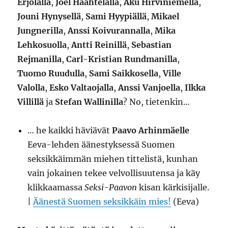
Erjolalla
,
Joel Haahtelalla
,
Aku Hirviniemellä
,
Jouni Hynysellä
,
Sami Hyypiällä
,
Mikael
Jungnerilla
,
Anssi Koivurannalla
,
Mika
Lehkosuolla
,
Antti Reinillä
,
Sebastian
Rejmanilla
,
Carl-Kristian Rundmanilla
,
Tuomo Ruudulla
,
Sami Saikkosella
,
Ville
Valolla
,
Esko Valtaojalla
,
Anssi Vanjoella
,
Ilkka
Villillä
ja
Stefan Wallinilla
? No, tietenkin…
… he kaikki häviävät
Paavo Arhinmäelle
Eeva-lehden äänestyksessä Suomen
seksikkäimmän miehen tittelistä, kunhan
vain jokainen tekee velvollisuutensa ja käy
klikkaamassa
Seksi-Paavon
kisan kärkisijalle.
|
Äänestä Suomen seksikkäin mies!
(Eeva)