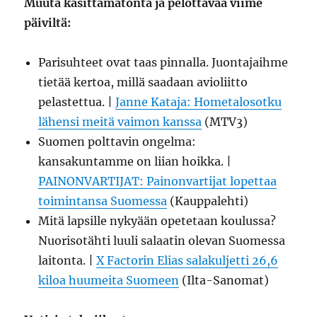
Muuta käsittämätöntä ja pelottavaa viime
päiviltä:
Parisuhteet ovat taas pinnalla. Juontajaihme
tietää kertoa, millä saadaan avioliitto
pelastettua. |
Janne Kataja: Hometalosotku
lähensi meitä vaimon kanssa
(MTV3)
Suomen polttavin ongelma:
kansakuntamme on liian hoikka. |
PAINONVARTIJAT: Painonvartijat lopettaa
toimintansa Suomessa
(Kauppalehti)
Mitä lapsille nykyään opetetaan koulussa?
Nuorisotähti luuli salaatin olevan Suomessa
laitonta. |
X Factorin Elias salakuljetti 26,6
kiloa huumeita Suomeen
(Ilta-Sanomat)