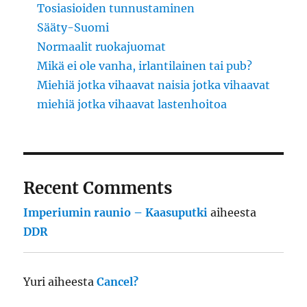
Tosiasioiden tunnustaminen
Sääty-Suomi
Normaalit ruokajuomat
Mikä ei ole vanha, irlantilainen tai pub?
Miehiä jotka vihaavat naisia jotka vihaavat
miehiä jotka vihaavat lastenhoitoa
Recent Comments
Imperiumin raunio – Kaasuputki
aiheesta
DDR
Yuri
aiheesta
Cancel?