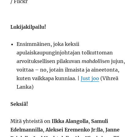
Lukijakilpailu!
Ensimmäinen, joka keksii
apulaiskaupunginjohtajan tolkuttoman
arvoituksellisen pilakuvan
mahdollisen
jujun,
voittaa – no, jotain ilmaista ja aineetonta,
kuten vaikkapa kunniaa. |
Just joo
(Vihreä
Lanka)
Seksiä!
Mitä yhteistä on
Ilkka Alangolla
,
Samuli
Edelmannilla
,
Aleksei Eremenko Jr:lla
,
Janne