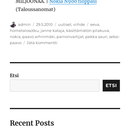
MILJOONAA. |
Nokia N900 floppasi
(Taloussanomat)
Kirjoittaja
Julkaistu
Kategoriat
Avainsanat
admin
29.5.2010
uutiset
,
viihde
eeva
,
hometalosotku
,
janne kataja
,
käsittämätön pilakuva
,
nokia
,
paavo arhinmäki
,
painonvartijat
,
pekka sauri
,
seksi-
artikkeliin
paavo
Jätä kommentti
Suomen
seksikkäin
Paavo
Etsi
ETSI
Recent Posts