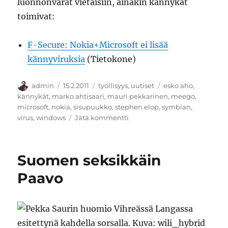
luonnonvarat vietäisiin, ainakin kännykät
toimivat:
F-Secure: Nokia+Microsoft ei lisää
kännyviruksia
(Tietokone)
Kirjoittaja
Julkaistu
Kategoriat
Avainsanat
admin
15.2.2011
työllisyys
,
uutiset
esko aho
,
kännykät
,
marko ahtisaari
,
mauri pekkarinen
,
meego
,
microsoft
,
nokia
,
sisupuukko
,
stephen elop
,
symbian
,
artikkeliin
virus
,
windows
Jätä kommentti
Sisu
Suomen seksikkäin
Paavo