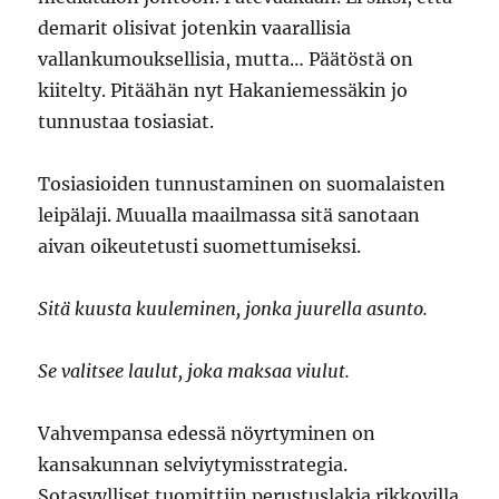
demarit olisivat jotenkin vaarallisia
vallankumouksellisia, mutta… Päätöstä on
kiitelty. Pitäähän nyt Hakaniemessäkin jo
tunnustaa tosiasiat.
Tosiasioiden tunnustaminen on suomalaisten
leipälaji. Muualla maailmassa sitä sanotaan
aivan oikeutetusti suomettumiseksi.
Sitä kuusta kuuleminen, jonka juurella asunto.
Se valitsee laulut, joka maksaa viulut.
Vahvempansa edessä nöyrtyminen on
kansakunnan selviytymisstrategia.
Sotasyylliset tuomittiin perustuslakia rikkovilla