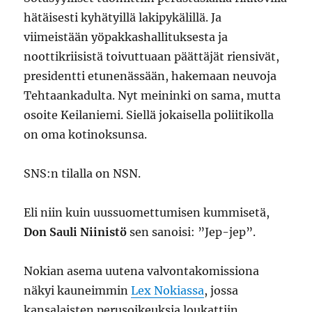
hätäisesti kyhätyillä lakipykälillä. Ja
viimeistään yöpakkashallituksesta ja
noottikriisistä toivuttuaan päättäjät riensivät,
presidentti etunenässään, hakemaan neuvoja
Tehtaankadulta. Nyt meininki on sama, mutta
osoite Keilaniemi. Siellä jokaisella poliitikolla
on oma kotinoksunsa.
SNS:n tilalla on NSN.
Eli niin kuin uussuomettumisen kummisetä,
Don Sauli Niinistö
sen sanoisi: ”Jep-jep”.
Nokian asema uutena valvontakomissiona
näkyi kauneimmin
Lex Nokiassa
, jossa
kansalaisten perusoikeuksia loukattiin