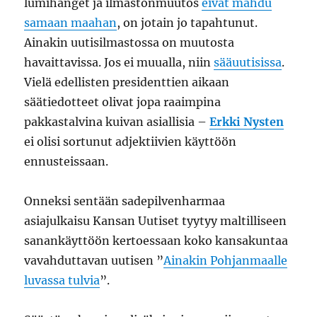
lumihanget ja ilmastonmuutos
eivät mahdu
samaan maahan
, on jotain jo tapahtunut.
Ainakin uutisilmastossa on muutosta
havaittavissa. Jos ei muualla, niin
sääuutisissa
.
Vielä edellisten presidenttien aikaan
säätiedotteet olivat jopa raaimpina
pakkastalvina kuivan asiallisia –
Erkki Nysten
ei olisi sortunut adjektiivien käyttöön
ennusteissaan.
Onneksi sentään sadepilvenharmaa
asiajulkaisu Kansan Uutiset tyytyy maltilliseen
sanankäyttöön kertoessaan koko kansakuntaa
vavahduttavan uutisen ”
Ainakin Pohjanmaalle
luvassa tulvia
”.