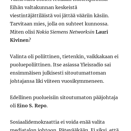
Eihän valtakunnan keskeistä
viestintäjättiläistä voi jättää vääriin käsiin.
Tarvitaan mies, jolla on suhteet kunnossa.
Miten olisi
Nokia Siemens Networksin
Lauri
Kivinen
?
Valinta oli poliittinen, tietenkin, vaikkakaan ei
puoluepoliittinen. Itse asiassa Yleisradio sai
ensimmäisen julkisesti sitoutumattoman
johtajansa liki viiteen vuosikymmeneen.
Edellinen puolueisiin sitoutumaton pääjohtaja
oli
Eino S. Repo
.
Sosiaalidemokraattia ei voida enää valita
mediatalon johtoon. Pätevääkään. Ei siksi, että