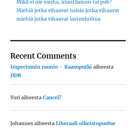
Mikä ei ole vanha, irlantilainen tai pub?
Miehiä jotka vihaavat naisia jotka vihaavat
miehiä jotka vihaavat lastenhoitoa
Recent Comments
Imperiumin raunio – Kaasuputki
aiheesta
DDR
Yuri
aiheesta
Cancel?
Johannes
aiheesta
Liberaali oikeistopuolue