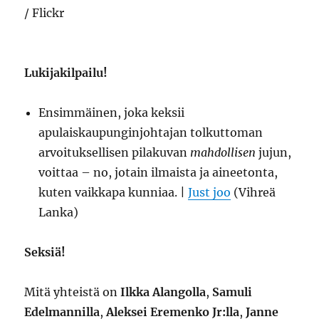
Lukijakilpailu!
Ensimmäinen, joka keksii
apulaiskaupunginjohtajan tolkuttoman
arvoituksellisen pilakuvan
mahdollisen
jujun,
voittaa – no, jotain ilmaista ja aineetonta,
kuten vaikkapa kunniaa. |
Just joo
(Vihreä
Lanka)
Seksiä!
Mitä yhteistä on
Ilkka Alangolla
,
Samuli
Edelmannilla
,
Aleksei Eremenko Jr:lla
,
Janne