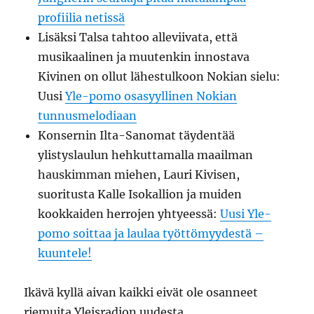
profiilia netissä
Lisäksi Talsa tahtoo alleviivata, että
musikaalinen ja muutenkin innostava
Kivinen on ollut lähestulkoon Nokian sielu:
Uusi
Yle-pomo osasyyllinen Nokian
tunnusmelodiaan
Konsernin Ilta-Sanomat täydentää
ylistyslaulun hehkuttamalla maailman
hauskimman miehen, Lauri Kivisen,
suoritusta Kalle Isokallion ja muiden
kookkaiden herrojen yhtyeessä:
Uusi Yle-
pomo soittaa ja laulaa työttömyydestä –
kuuntele!
Ikävä kyllä aivan kaikki eivät ole osanneet
riemuita Yleisradion uudesta