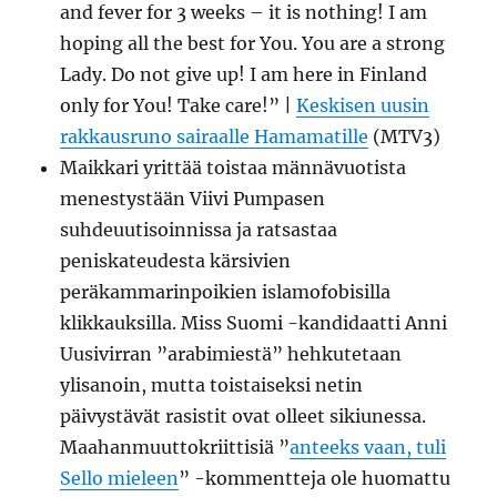
and fever for 3 weeks – it is nothing! I am
hoping all the best for You. You are a strong
Lady. Do not give up! I am here in Finland
only for You! Take care!” |
Keskisen uusin
rakkausruno sairaalle Hamamatille
(MTV3)
Maikkari yrittää toistaa männävuotista
menestystään Viivi Pumpasen
suhdeuutisoinnissa ja ratsastaa
peniskateudesta kärsivien
peräkammarinpoikien islamofobisilla
klikkauksilla. Miss Suomi -kandidaatti Anni
Uusivirran ”arabimiestä” hehkutetaan
ylisanoin, mutta toistaiseksi netin
päivystävät rasistit ovat olleet sikiunessa.
Maahanmuuttokriittisiä ”
anteeks vaan, tuli
Sello mieleen
” -kommentteja ole huomattu