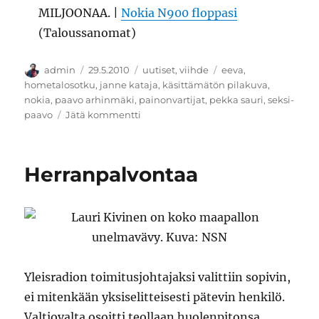
MILJOONAA. |
Nokia N900 floppasi
(Taloussanomat)
Kirjoittaja
Julkaistu
Kategoriat
Avainsanat
admin
29.5.2010
uutiset
,
viihde
eeva
,
hometalosotku
,
janne kataja
,
käsittämätön pilakuva
,
nokia
,
paavo arhinmäki
,
painonvartijat
,
pekka sauri
,
seksi-
artikkeliin
paavo
Jätä kommentti
Suomen
seksikkäin
Paavo
Herranpalvontaa
Yleisradion toimitusjohtajaksi valittiin sopivin,
ei mitenkään yksiselitteisesti pätevin henkilö.
Valtiovalta osoitti teollaan huolenpitonsa.