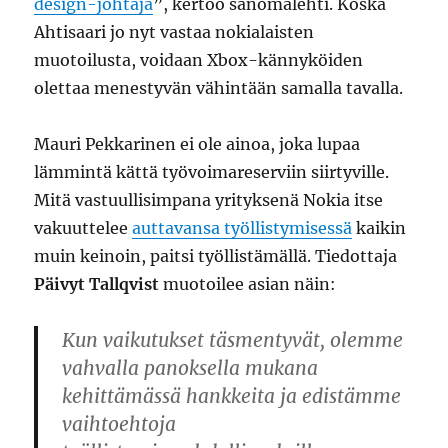
design-johtaja
”, kertoo sanomalehti. Koska
Ahtisaari jo nyt vastaa nokialaisten
muotoilusta, voidaan Xbox-kännyköiden
olettaa menestyvän vähintään samalla tavalla.
Mauri Pekkarinen ei ole ainoa, joka lupaa
lämmintä kättä työvoimareserviin siirtyville.
Mitä vastuullisimpana yrityksenä Nokia itse
vakuuttelee
auttavansa työllistymisessä
kaikin
muin keinoin, paitsi työllistämällä. Tiedottaja
Päivyt Tallqvist
muotoilee asian näin:
Kun vaikutukset täsmentyvät, olemme
vahvalla panoksella mukana
kehittämässä hankkeita ja edistämme
vaihtoehtoja