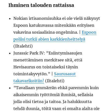
Ihminen talouden rattaissa
Nokian irtisanomisuhka ei ole vielä näkynyt
Espoon katukuvassa mitenkään erityisen
vakavina sosiaalisina ongelmina. |
Espoon
poliisi tutkii abien karkkienheittelyä
(Iltalehti)
Jurassic Park IV: ”Esiintymisasujen
menettäminen merkitsee sitä, että
Hevisaurus on toistaiseksi täysin
toimintakyvytön.” |
Saurusasut
takavarikoitiin!
(Iltalehti)
”Tavallaan ymmärrän ehkä paremmin kuin
aikaisemmin työttömiä ihmisiä, sellaisia
jolla olisi tietoa ja taitoa. Ja halukkuutta
tehdä duunia, töitä vaan ei omalta alalta ole