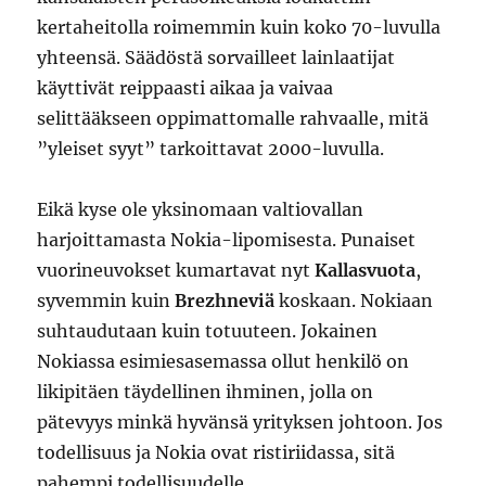
kertaheitolla roimemmin kuin koko 70-luvulla
yhteensä. Säädöstä sorvailleet lainlaatijat
käyttivät reippaasti aikaa ja vaivaa
selittääkseen oppimattomalle rahvaalle, mitä
”yleiset syyt” tarkoittavat 2000-luvulla.
Eikä kyse ole yksinomaan valtiovallan
harjoittamasta Nokia-lipomisesta. Punaiset
vuorineuvokset kumartavat nyt
Kallasvuota
,
syvemmin kuin
Brezhneviä
koskaan. Nokiaan
suhtaudutaan kuin totuuteen. Jokainen
Nokiassa esimiesasemassa ollut henkilö on
likipitäen täydellinen ihminen, jolla on
pätevyys minkä hyvänsä yrityksen johtoon. Jos
todellisuus ja Nokia ovat ristiriidassa, sitä
pahempi todellisuudelle.