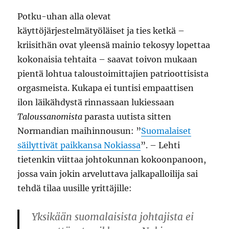
Potku-uhan alla olevat
käyttöjärjestelmätyöläiset ja ties ketkä –
kriisithän ovat yleensä mainio tekosyy lopettaa
kokonaisia tehtaita – saavat toivon mukaan
pientä lohtua taloustoimittajien patrioottisista
orgasmeista. Kukapa ei tuntisi empaattisen
ilon läikähdystä rinnassaan lukiessaan
Taloussanomista
parasta uutista sitten
Normandian maihinnousun: ”
Suomalaiset
säilyttivät paikkansa Nokiassa
”. – Lehti
tietenkin viittaa johtokunnan kokoonpanoon,
jossa vain jokin arveluttava jalkapalloilija sai
tehdä tilaa uusille yrittäjille:
Yksikään suomalaisista johtajista ei