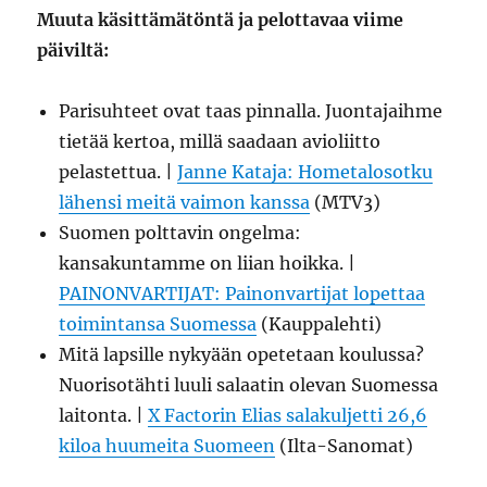
Muuta käsittämätöntä ja pelottavaa viime
päiviltä:
Parisuhteet ovat taas pinnalla. Juontajaihme
tietää kertoa, millä saadaan avioliitto
pelastettua. |
Janne Kataja: Hometalosotku
lähensi meitä vaimon kanssa
(MTV3)
Suomen polttavin ongelma:
kansakuntamme on liian hoikka. |
PAINONVARTIJAT: Painonvartijat lopettaa
toimintansa Suomessa
(Kauppalehti)
Mitä lapsille nykyään opetetaan koulussa?
Nuorisotähti luuli salaatin olevan Suomessa
laitonta. |
X Factorin Elias salakuljetti 26,6
kiloa huumeita Suomeen
(Ilta-Sanomat)