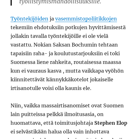
työllistymismahdollisuuksille.
Työntekijöiden
ja
vasemmistopoliitikkojen
tekemiin ehdotuksiin potkujen hyvittämisestä
jollakin tavalla työntekijöille ei ole vielä
vastattu. Nokian Saksan Bochumin tehtaan
tapaisiin raha- ja koulutustarjouksiin ei toki
Suomessa liene rahkeita, routaisessa maassa
kun ei vauraus kasva , mutta vaikkapa vyöhön
kiinnitettävät kännykkäkotelot jokaiselle
irtisanotulle voisi olla kaunis ele.
Niin, vaikka massairtisanomiset ovat Suomen
lain puitteissa pelkkä ilmoitusasia, on
huomattava, että toimitusjohtaja
Stephen Elop
ei selvästikään halua olla vain inhottava