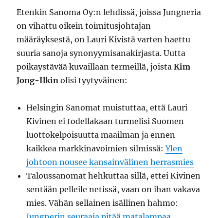
Etenkin Sanoma Oy:n lehdissä, joissa Jungneria
on vihattu oikein toimitusjohtajan
määräyksestä, on Lauri Kivistä varten haettu
suuria sanoja synonyymisanakirjasta. Uutta
poikaystävää kuvaillaan termeillä, joista
Kim
Jong-Ilkin
olisi tyytyväinen:
Helsingin Sanomat muistuttaa, että Lauri
Kivinen ei todellakaan turmelisi Suomen
luottokelpoisuutta maailman ja ennen
kaikkea markkinavoimien silmissä:
Ylen
johtoon nousee kansainvälinen herrasmies
Taloussanomat hehkuttaa sillä, ettei Kivinen
sentään pelleile netissä, vaan on ihan vakava
mies. Vähän sellainen isällinen hahmo:
Jungnerin seuraaja pitää matalampaa