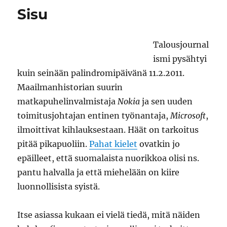
ja
Sisu
Timon
sauna
myös
Talousjournal
ismi pysähtyi
kuin seinään palindromipäivänä 11.2.2011.
Maailmanhistorian suurin
matkapuhelinvalmistaja
Nokia
ja sen uuden
toimitusjohtajan entinen työnantaja,
Microsoft
,
ilmoittivat kihlauksestaan. Häät on tarkoitus
pitää pikapuoliin.
Pahat kielet
ovatkin jo
epäilleet, että suomalaista nuorikkoa olisi ns.
pantu halvalla ja että miehelään on kiire
luonnollisista syistä.
Itse asiassa kukaan ei vielä tiedä, mitä näiden