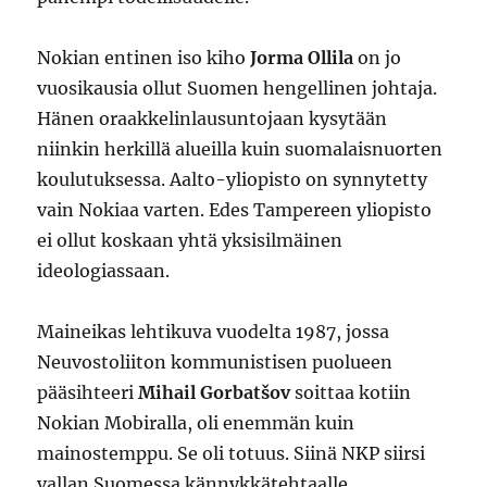
Nokian entinen iso kiho
Jorma Ollila
on jo
vuosikausia ollut Suomen hengellinen johtaja.
Hänen oraakkelinlausuntojaan kysytään
niinkin herkillä alueilla kuin suomalaisnuorten
koulutuksessa. Aalto-yliopisto on synnytetty
vain Nokiaa varten. Edes Tampereen yliopisto
ei ollut koskaan yhtä yksisilmäinen
ideologiassaan.
Maineikas lehtikuva vuodelta 1987, jossa
Neuvostoliiton kommunistisen puolueen
pääsihteeri
Mihail Gorbatšov
soittaa kotiin
Nokian Mobiralla, oli enemmän kuin
mainostemppu. Se oli totuus. Siinä NKP siirsi
vallan Suomessa kännykkätehtaalle.