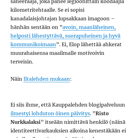
saneeraaja, joka panee legioonittain koodaajia
kilometritehtaalle. Se ei sopisi
kanadalaisjohtajan lupsakkaan imagoon –
hänhän sentään on ”
avoin, maanläheinen,
helposti lähestyttävä, suorapuheinen ja hyvä
kommunikoimaan
”. Ei, Elop lähettää ahkerat
muurahaisensa maailmalle motivoivin
terveisin.
Näin
Iltalehden mukaan
:
Ei siis ihme, että Kauppalehden blogipalveluun
ilmestyi lohduton öinen päivitys
. ”
Risto
Nurkkalaksi
” itseään nimittävä henkilö (näinä
identiteettivarkauksien aikoina kenestäkään ei