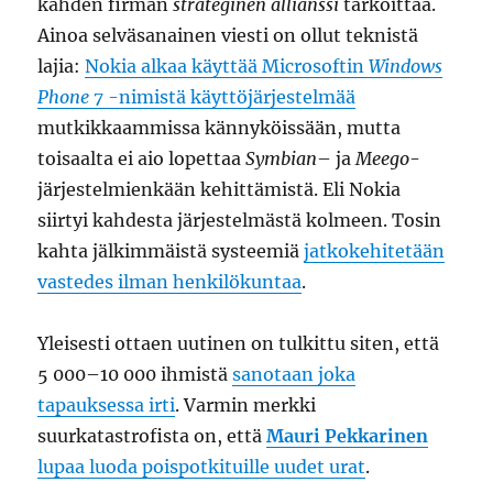
kahden firman
strateginen allianssi
tarkoittaa.
Ainoa selväsanainen viesti on ollut teknistä
lajia:
Nokia alkaa käyttää Microsoftin
Windows
Phone 7
-nimistä käyttöjärjestelmää
mutkikkaammissa kännyköissään, mutta
toisaalta ei aio lopettaa
Symbian
– ja
Meego
-
järjestelmienkään kehittämistä. Eli Nokia
siirtyi kahdesta järjestelmästä kolmeen. Tosin
kahta jälkimmäistä systeemiä
jatkokehitetään
vastedes ilman henkilökuntaa
.
Yleisesti ottaen uutinen on tulkittu siten, että
5 000–10 000 ihmistä
sanotaan joka
tapauksessa irti
. Varmin merkki
suurkatastrofista on, että
Mauri Pekkarinen
lupaa luoda poispotkituille uudet urat
.