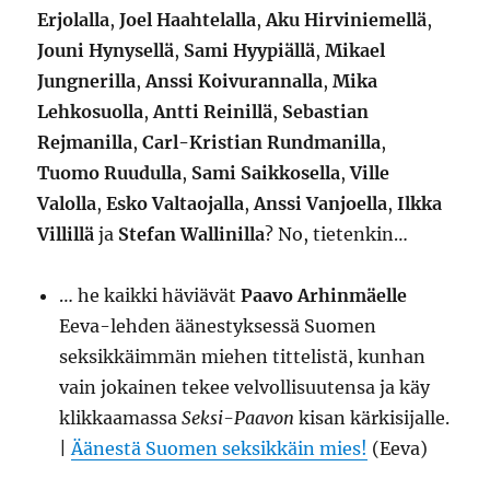
Erjolalla
,
Joel Haahtelalla
,
Aku Hirviniemellä
,
Jouni Hynysellä
,
Sami Hyypiällä
,
Mikael
Jungnerilla
,
Anssi Koivurannalla
,
Mika
Lehkosuolla
,
Antti Reinillä
,
Sebastian
Rejmanilla
,
Carl-Kristian Rundmanilla
,
Tuomo Ruudulla
,
Sami Saikkosella
,
Ville
Valolla
,
Esko Valtaojalla
,
Anssi Vanjoella
,
Ilkka
Villillä
ja
Stefan Wallinilla
? No, tietenkin…
… he kaikki häviävät
Paavo Arhinmäelle
Eeva-lehden äänestyksessä Suomen
seksikkäimmän miehen tittelistä, kunhan
vain jokainen tekee velvollisuutensa ja käy
klikkaamassa
Seksi-Paavon
kisan kärkisijalle.
|
Äänestä Suomen seksikkäin mies!
(Eeva)