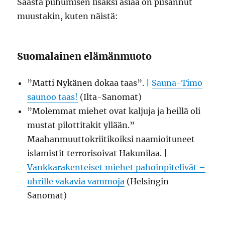
Säästä puhumisen lisäksi asiaa on piisannut
muustakin, kuten näistä:
Suomalainen elämänmuoto
”Matti Nykänen dokaa taas”. |
Sauna-Timo
saunoo taas!
(Ilta-Sanomat)
”Molemmat miehet ovat kaljuja ja heillä oli
mustat pilottitakit yllään.”
Maahanmuuttokriitikoiksi naamioituneet
islamistit terrorisoivat Hakunilaa. |
Vankkarakenteiset miehet pahoinpitelivät –
uhrille vakavia vammoja
(Helsingin
Sanomat)