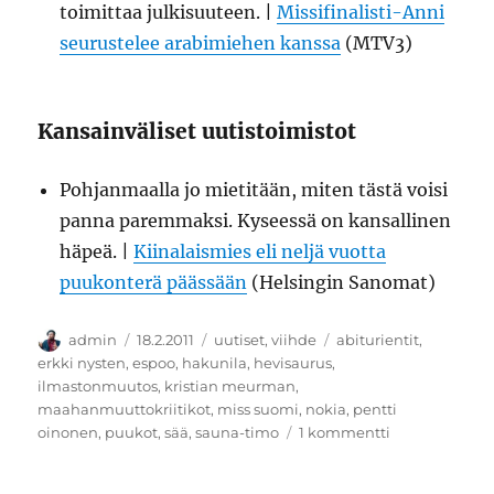
toimittaa julkisuuteen. |
Missifinalisti-Anni
seurustelee arabimiehen kanssa
(MTV3)
Kansainväliset uutistoimistot
Pohjanmaalla jo mietitään, miten tästä voisi
panna paremmaksi. Kyseessä on kansallinen
häpeä. |
Kiinalaismies eli neljä vuotta
puukonterä päässään
(Helsingin Sanomat)
Kirjoittaja
Julkaistu
Kategoriat
Avainsanat
admin
18.2.2011
uutiset
,
viihde
abiturientit
,
erkki nysten
,
espoo
,
hakunila
,
hevisaurus
,
ilmastonmuutos
,
kristian meurman
,
maahanmuuttokriitikot
,
miss suomi
,
nokia
,
pentti
artikkeliin
oinonen
,
puukot
,
sää
,
sauna-timo
1 kommentti
Sää
lämpenee