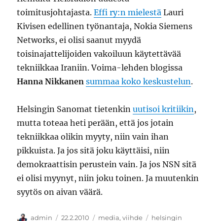
toimitusjohtajasta.
Effi ry:n mielestä
Lauri
Kivisen edellinen työnantaja, Nokia Siemens
Networks, ei olisi saanut myydä
toisinajattelijoiden vakoiluun käytettävää
tekniikkaa Iraniin. Voima-lehden blogissa
Hanna Nikkanen
summaa koko keskustelun
.
Helsingin Sanomat tietenkin
uutisoi kritiikin
,
mutta toteaa heti perään, että jos jotain
tekniikkaa olikin myyty, niin vain ihan
pikkuista. Ja jos sitä joku käyttäisi, niin
demokraattisin perustein vain. Ja jos NSN sitä
ei olisi myynyt, niin joku toinen. Ja muutenkin
syytös on aivan väärä.
Kirjoittaja
Julkaistu
Kategoriat
Avainsanat
admin
22.2.2010
media
,
viihde
helsingin