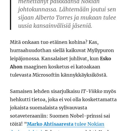
menettänyt paikkaansa Nokian
johtokunnassa. Lähtemään joutui sen
sijaan Alberto Torres ja mukaan tulee
uusia kansainvälisiä jäseniä.
Mitä onkaan tuo etäinen kohina? Kas,
hurraahuudothan siellä kaikuvat Myllypuron
leipäjonossa. Kansalaiset juhlivat, kun
Esko
Ahon
maaginen kosketus ei katoakaan
tulevasta Microsoftin kännykkäyksiköstä.
Samaisen lehden sisarjulkaisu
IT-Viikko
myös
hehkutti tietoa, joka ei voi olla koskettamatta
jokaista suomalaista sylivauvasta
sotaveteraaniin: Suomen Nobel-prinssi sai
töitä! ”
Marko Ahtisaaresta
tulee Nokian