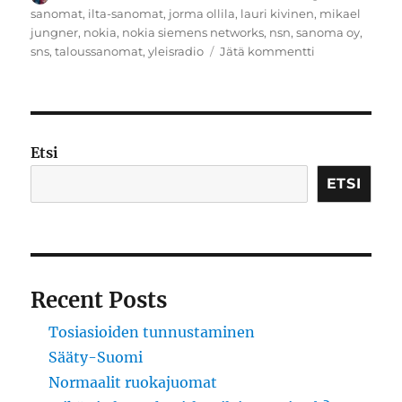
sanomat
,
ilta-sanomat
,
jorma ollila
,
lauri kivinen
,
mikael
jungner
,
nokia
,
nokia siemens networks
,
nsn
,
sanoma oy
,
artikkeliin
sns
,
taloussanomat
,
yleisradio
Jätä kommentti
Herranpalvont
Etsi
ETSI
Recent Posts
Tosiasioiden tunnustaminen
Sääty-Suomi
Normaalit ruokajuomat