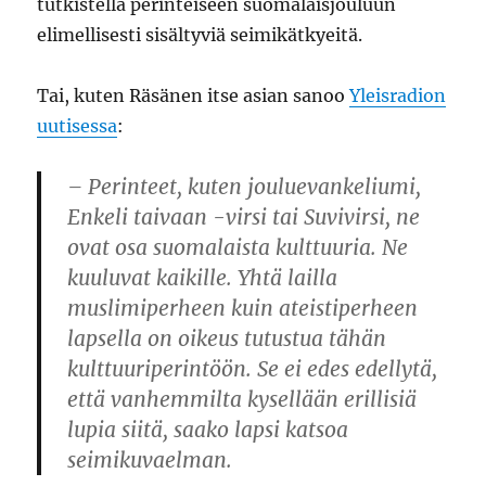
tutkistella perinteiseen suomalaisjouluun
elimellisesti sisältyviä seimikätkyeitä.
Tai, kuten Räsänen itse asian sanoo
Yleisradion
uutisessa
:
– Perinteet, kuten jouluevankeliumi,
Enkeli taivaan -virsi tai Suvivirsi, ne
ovat osa suomalaista kulttuuria. Ne
kuuluvat kaikille. Yhtä lailla
muslimiperheen kuin ateistiperheen
lapsella on oikeus tutustua tähän
kulttuuriperintöön. Se ei edes edellytä,
että vanhemmilta kysellään erillisiä
lupia siitä, saako lapsi katsoa
seimikuvaelman.