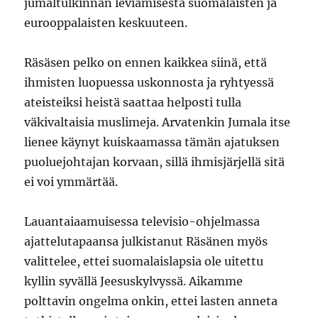
jumaltulkinnan leviämisestä suomalaisten ja
eurooppalaisten keskuuteen.
Räsäsen pelko on ennen kaikkea siinä, että
ihmisten luopuessa uskonnosta ja ryhtyessä
ateisteiksi heistä saattaa helposti tulla
väkivaltaisia muslimeja. Arvatenkin Jumala itse
lienee käynyt kuiskaamassa tämän ajatuksen
puoluejohtajan korvaan, sillä ihmisjärjellä sitä
ei voi ymmärtää.
Lauantaiaamuisessa televisio-ohjelmassa
ajattelutapaansa julkistanut Räsänen myös
valittelee, ettei suomalaislapsia ole uitettu
kyllin syvällä Jeesuskylvyssä. Aikamme
polttavin ongelma onkin, ettei lasten anneta