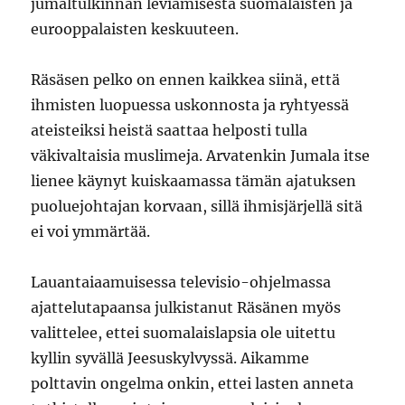
jumaltulkinnan leviämisestä suomalaisten ja
eurooppalaisten keskuuteen.
Räsäsen pelko on ennen kaikkea siinä, että
ihmisten luopuessa uskonnosta ja ryhtyessä
ateisteiksi heistä saattaa helposti tulla
väkivaltaisia muslimeja. Arvatenkin Jumala itse
lienee käynyt kuiskaamassa tämän ajatuksen
puoluejohtajan korvaan, sillä ihmisjärjellä sitä
ei voi ymmärtää.
Lauantaiaamuisessa televisio-ohjelmassa
ajattelutapaansa julkistanut Räsänen myös
valittelee, ettei suomalaislapsia ole uitettu
kyllin syvällä Jeesuskylvyssä. Aikamme
polttavin ongelma onkin, ettei lasten anneta