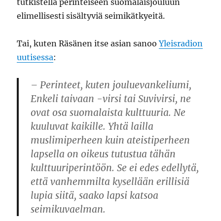
tutkistella perinteiseen suomalaisjouluun
elimellisesti sisältyviä seimikätkyeitä.
Tai, kuten Räsänen itse asian sanoo
Yleisradion
uutisessa
:
– Perinteet, kuten jouluevankeliumi,
Enkeli taivaan -virsi tai Suvivirsi, ne
ovat osa suomalaista kulttuuria. Ne
kuuluvat kaikille. Yhtä lailla
muslimiperheen kuin ateistiperheen
lapsella on oikeus tutustua tähän
kulttuuriperintöön. Se ei edes edellytä,
että vanhemmilta kysellään erillisiä
lupia siitä, saako lapsi katsoa
seimikuvaelman.