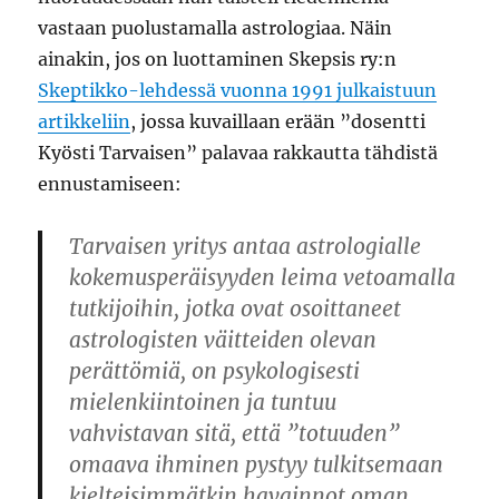
vastaan puolustamalla astrologiaa. Näin
ainakin, jos on luottaminen Skepsis ry:n
Skeptikko-lehdessä vuonna 1991 julkaistuun
artikkeliin
, jossa kuvaillaan erään ”dosentti
Kyösti Tarvaisen” palavaa rakkautta tähdistä
ennustamiseen:
Tarvaisen yritys antaa astrologialle
kokemusperäisyyden leima vetoamalla
tutkijoihin, jotka ovat osoittaneet
astrologisten väitteiden olevan
perättömiä, on psykologisesti
mielenkiintoinen ja tuntuu
vahvistavan sitä, että ”totuuden”
omaava ihminen pystyy tulkitsemaan
kielteisimmätkin havainnot oman