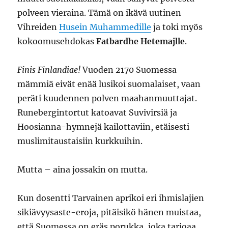
polveen vieraina. Tämä on ikävä uutinen
Vihreiden
Husein Muhammedille
ja toki myös
kokoomusehdokas
Fatbardhe Hetemajlle
.
Finis Finlandiae!
Vuoden 2170 Suomessa
mämmiä eivät enää lusikoi suomalaiset, vaan
peräti kuudennen polven maahanmuuttajat.
Runebergintortut katoavat Suvivirsiä ja
Hoosianna-hymnejä kailottaviin, etäisesti
muslimitaustaisiin kurkkuihin.
Mutta – aina jossakin on mutta.
Kun dosentti Tarvainen aprikoi eri ihmislajien
sikiävyysaste-eroja, pitäisikö hänen muistaa,
että Suomessa on eräs porukka, joka tarjoaa