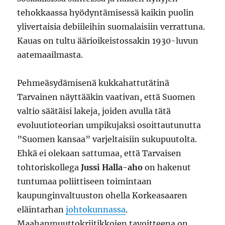
tehokkaassa hyödyntämisessä kaikin puolin
ylivertaisia debiileihin suomalaisiin verrattuna.
Kauas on tultu äärioikeistossakin 1930-luvun
aatemaailmasta.
Pehmeäsydämisenä kukkahattutätinä
Tarvainen näyttääkin vaativan, että Suomen
valtio säätäisi lakeja, joiden avulla tätä
evoluutioteorian umpikujaksi osoittautunutta
”Suomen kansaa” varjeltaisiin sukupuutolta.
Ehkä ei olekaan sattumaa, että Tarvaisen
tohtoriskollega
Jussi Halla-aho
on hakenut
tuntumaa poliittiseen toimintaan
kaupunginvaltuuston ohella Korkeasaaren
eläintarhan
johtokunnassa
.
Maahanmuuttokriitikkojen tavoitteena on