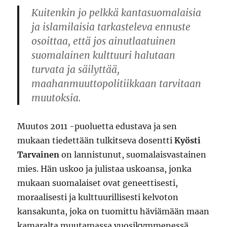
Kuitenkin jo pelkkä kantasuomalaisia
ja islamilaisia tarkasteleva ennuste
osoittaa, että jos ainutlaatuinen
suomalainen kulttuuri halutaan
turvata ja säilyttää,
maahanmuuttopolitiikkaan tarvitaan
muutoksia.
Muutos 2011 -puoluetta edustava ja sen
mukaan tiedettään tulkitseva dosentti
Kyösti
Tarvainen
on lannistunut, suomalaisvastainen
mies. Hän uskoo ja julistaa uskoansa, jonka
mukaan suomalaiset ovat geneettisesti,
moraalisesti ja kulttuurillisesti kelvoton
kansakunta, joka on tuomittu häviämään maan
kamaralta muutamassa vuosikymmenessä.