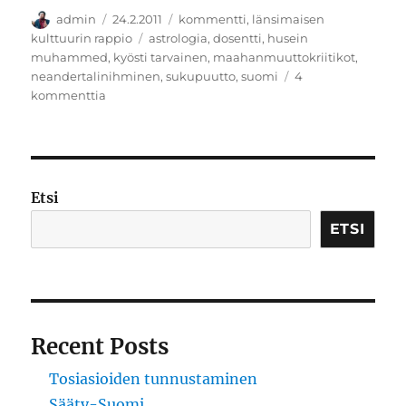
Kirjoittaja
Julkaistu
Kategoriat
admin
24.2.2011
kommentti
,
länsimaisen
Avainsanat
kulttuurin rappio
astrologia
,
dosentti
,
husein
muhammed
,
kyösti tarvainen
,
maahanmuuttokriitikot
,
neandertalinihminen
,
sukupuutto
,
suomi
4
artikkeliin
kommenttia
Sukupuutto
Etsi
ETSI
Recent Posts
Tosiasioiden tunnustaminen
Sääty-Suomi