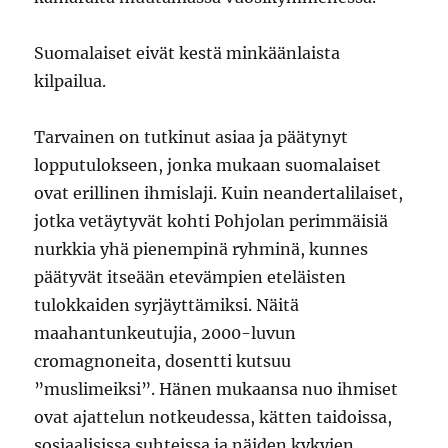
Suomalaiset eivät kestä minkäänlaista
kilpailua.
Tarvainen on tutkinut asiaa ja päätynyt
lopputulokseen, jonka mukaan suomalaiset
ovat erillinen ihmislaji. Kuin neandertalilaiset,
jotka vetäytyvät kohti Pohjolan perimmäisiä
nurkkia yhä pienempinä ryhminä, kunnes
päätyvät itseään etevämpien eteläisten
tulokkaiden syrjäyttämiksi. Näitä
maahantunkeutujia, 2000-luvun
cromagnoneita, dosentti kutsuu
”muslimeiksi”. Hänen mukaansa nuo ihmiset
ovat ajattelun notkeudessa, kätten taidoissa,
sosiaalisissa suhteissa ja näiden kykyjen