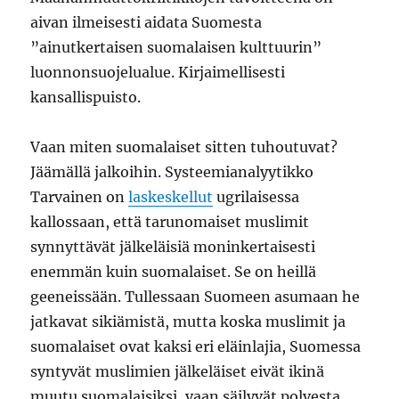
aivan ilmeisesti aidata Suomesta
”ainutkertaisen suomalaisen kulttuurin”
luonnonsuojelualue. Kirjaimellisesti
kansallispuisto.
Vaan miten suomalaiset sitten tuhoutuvat?
Jäämällä jalkoihin. Systeemianalyytikko
Tarvainen on
laskeskellut
ugrilaisessa
kallossaan, että tarunomaiset muslimit
synnyttävät jälkeläisiä moninkertaisesti
enemmän kuin suomalaiset. Se on heillä
geeneissään. Tullessaan Suomeen asumaan he
jatkavat sikiämistä, mutta koska muslimit ja
suomalaiset ovat kaksi eri eläinlajia, Suomessa
syntyvät muslimien jälkeläiset eivät ikinä
muutu suomalaisiksi, vaan säilyvät polvesta