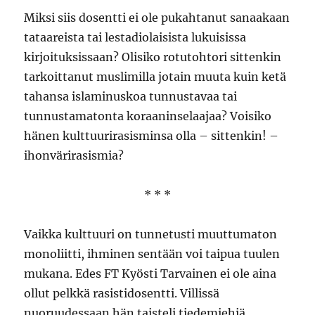
Miksi siis dosentti ei ole pukahtanut sanaakaan
tataareista tai lestadiolaisista lukuisissa
kirjoituksissaan? Olisiko rotutohtori sittenkin
tarkoittanut muslimilla jotain muuta kuin ketä
tahansa islaminuskoa tunnustavaa tai
tunnustamatonta koraaninselaajaa? Voisiko
hänen kulttuurirasisminsa olla – sittenkin! –
ihonvärirasismia?
* * *
Vaikka kulttuuri on tunnetusti muuttumaton
monoliitti, ihminen sentään voi taipua tuulen
mukana. Edes FT Kyösti Tarvainen ei ole aina
ollut pelkkä rasistidosentti. Villissä
nuoruudessaan hän taisteli tiedemiehiä