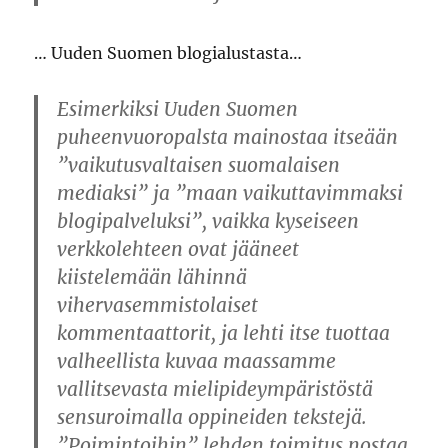
… Uuden Suomen blogialustasta…
Esimerkiksi Uuden Suomen
puheenvuoropalsta mainostaa itseään
”vaikutusvaltaisen suomalaisen
mediaksi” ja ”maan vaikuttavimmaksi
blogipalveluksi”, vaikka kyseiseen
verkkolehteen ovat jääneet
kiistelemään lähinnä
vihervasemmistolaiset
kommentaattorit, ja lehti itse tuottaa
valheellista kuvaa maassamme
vallitsevasta mielipideympäristöstä
sensuroimalla oppineiden tekstejä.
”Poimintoihin” lehden toimitus nostaa