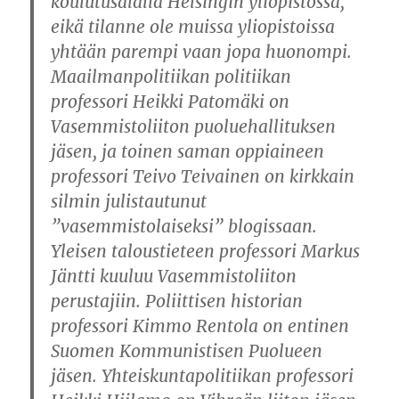
koulutusalalla Helsingin yliopistossa,
eikä tilanne ole muissa yliopistoissa
yhtään parempi vaan jopa huonompi.
Maailmanpolitiikan politiikan
professori Heikki Patomäki on
Vasemmistoliiton puoluehallituksen
jäsen, ja toinen saman oppiaineen
professori Teivo Teivainen on kirkkain
silmin julistautunut
”vasemmistolaiseksi” blogissaan.
Yleisen taloustieteen professori Markus
Jäntti kuuluu Vasemmistoliiton
perustajiin. Poliittisen historian
professori Kimmo Rentola on entinen
Suomen Kommunistisen Puolueen
jäsen. Yhteiskuntapolitiikan professori