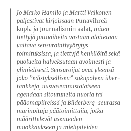
Jo Marko Hamilo ja Martti Valkonen
paljastivat kirjoissaan
Punavihreä
kupla
ja
Journalismin salat
, miten
tiettyjä juttuaiheita vastaan aloitetaan
valtava sensurointivyörytys
toimituksissa, ja tiettyjä henkilöitä sekä
puolueita halveksutaan avoimesti ja
ylimielisesti. Sensuroijat ovat yleensä
joko ”edistyksellisen” sukupolven über-
tankkeja, uusvasemmistolaiseen
agendaan sitoutuneita nuoria tai
pääomapiireissä ja Bilderberg-seurassa
marinoituja päätoimittajia, jotka
määrittelevät asenteiden
muokkaukseen ja mielipiteiden