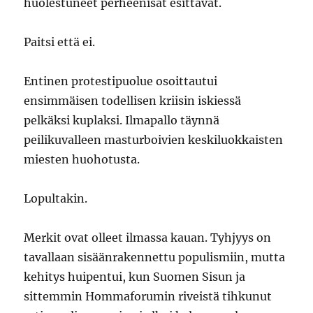
huolestuneet perheenisät esittävät.
Paitsi että ei.
Entinen protestipuolue osoittautui
ensimmäisen todellisen kriisin iskiessä
pelkäksi kuplaksi. Ilmapallo täynnä
peilikuvalleen masturboivien keskiluokkaisten
miesten huohotusta.
Lopultakin.
Merkit ovat olleet ilmassa kauan. Tyhjyys on
tavallaan sisäänrakennettu populismiin, mutta
kehitys huipentui, kun Suomen Sisun ja
sittemmin Hommaforumin riveistä tihkunut