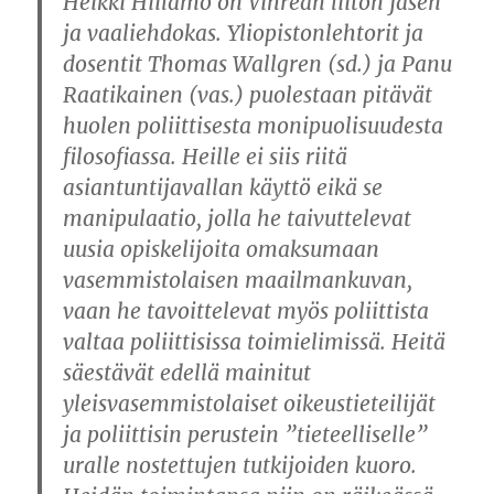
Heikki Hiilamo on Vihreän liiton jäsen
ja vaaliehdokas. Yliopistonlehtorit ja
dosentit Thomas Wallgren (sd.) ja Panu
Raatikainen (vas.) puolestaan pitävät
huolen poliittisesta monipuolisuudesta
filosofiassa. Heille ei siis riitä
asiantuntijavallan käyttö eikä se
manipulaatio, jolla he taivuttelevat
uusia opiskelijoita omaksumaan
vasemmistolaisen maailmankuvan,
vaan he tavoittelevat myös poliittista
valtaa poliittisissa toimielimissä. Heitä
säestävät edellä mainitut
yleisvasemmistolaiset oikeustieteilijät
ja poliittisin perustein ”tieteelliselle”
uralle nostettujen tutkijoiden kuoro.