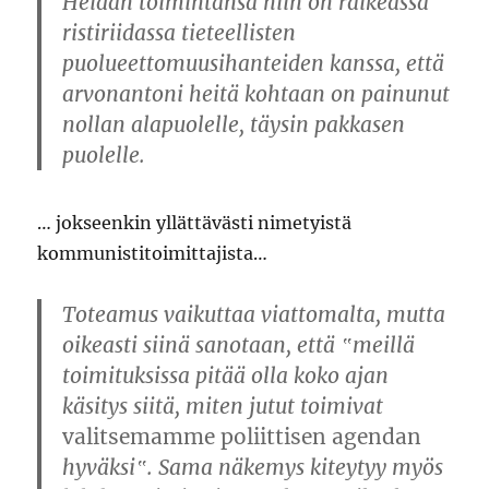
Heidän toimintansa niin on räikeässä
ristiriidassa tieteellisten
puolueettomuusihanteiden kanssa, että
arvonantoni heitä kohtaan on painunut
nollan alapuolelle, täysin pakkasen
puolelle.
… jokseenkin yllättävästi nimetyistä
kommunistitoimittajista…
Toteamus vaikuttaa viattomalta, mutta
oikeasti siinä sanotaan, että ‟meillä
toimituksissa pitää olla koko ajan
käsitys siitä, miten jutut toimivat
valitsemamme poliittisen agendan
hyväksi‟. Sama näkemys kiteytyy myös