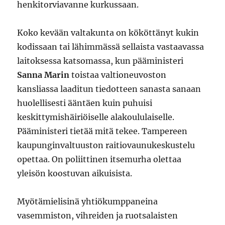
henkitorviavanne kurkussaan.
Koko kevään valtakunta on kököttänyt kukin
kodissaan tai lähimmässä sellaista vastaavassa
laitoksessa katsomassa, kun pääministeri
Sanna Marin
toistaa valtioneuvoston
kansliassa laaditun tiedotteen sanasta sanaan
huolellisesti ääntäen kuin puhuisi
keskittymishäiriöiselle alakoululaiselle.
Pääministeri tietää mitä tekee. Tampereen
kaupunginvaltuuston raitiovaunukeskustelu
opettaa. On poliittinen itsemurha olettaa
yleisön koostuvan aikuisista.
Myötämielisinä yhtiökumppaneina
vasemmiston, vihreiden ja ruotsalaisten