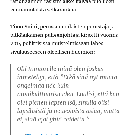
rationaalinen rasismi alkoi kalvaa puolueen
vennamolaista selkärankaa.
Timo Soini
, perussuomalaisten perustaja ja
pitkäaikainen puheenjohtaja kirjoitti vuonna
2014 poliittisissa muistelmissaan lähes
sivulauseeseen oleellisen huomion:
Olli Immoselle minä olen joskus
ihmetellyt, että ”Etkö sinä nyt muuta
ongelmaa näe kuin
monikulttuurisuuden. Luulisi, että kun
olet pienen lapsen isä, sinulla olisi
lapsilisistä ja neuvoloista asiaa, mutta
ei, sinä ajat yhtä raidetta.”