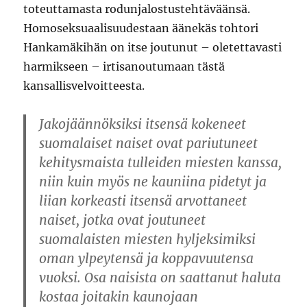
toteuttamasta rodunjalostustehtäväänsä.
Homoseksuaalisuudestaan äänekäs tohtori
Hankamäkihän on itse joutunut – oletettavasti
harmikseen – irtisanoutumaan tästä
kansallisvelvoitteesta.
Jakojäännöksiksi itsensä kokeneet
suomalaiset naiset ovat pariutuneet
kehitysmaista tulleiden miesten kanssa,
niin kuin myös ne kauniina pidetyt ja
liian korkeasti itsensä arvottaneet
naiset, jotka ovat joutuneet
suomalaisten miesten hyljeksimiksi
oman ylpeytensä ja koppavuutensa
vuoksi. Osa naisista on saattanut haluta
kostaa joitakin kaunojaan