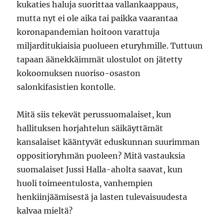
kukaties haluja suorittaa vallankaappaus,
mutta nyt ei ole aika tai paikka vaarantaa
koronapandemian hoitoon varattuja
miljarditukiaisia puolueen eturyhmille. Tuttuun
tapaan äänekkäimmät ulostulot on jätetty
kokoomuksen nuoriso-osaston
salonkifasistien kontolle.
Mitä siis tekevät perussuomalaiset, kun
hallituksen horjahtelun säikäyttämät
kansalaiset kääntyvät eduskunnan suurimman
oppositioryhmän puoleen? Mitä vastauksia
suomalaiset Jussi Halla-aholta saavat, kun
huoli toimeentulosta, vanhempien
henkiinjäämisestä ja lasten tulevaisuudesta
kalvaa mieltä?