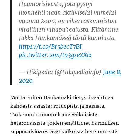
Huumorisivusto, jota pystyi
luonnehtimaan aktiiviseksi viimeksi
vuonna 2009, on vihervasemmiston
virallinen vihapuhealusta. Kiitämme
Jukka Hankamäkeä tästä kunniasta.
https://t.co/Br5becT7BI
pic.twitter.com/t93gseZXix
— Hikipedia (@Hikipediainfo)
June 8,
2020
Mutta eniten Hankamäki tietysti vaahtoaa
kahdesta asiasta: rotuopista ja naisista.
Tarkemmin muotoiltuna valkoisista
heteronaisista, joiden emättimet harmillisen
suppusuisina estävät valkoista heteromiestä