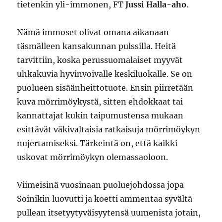
tietenkin yli-immonen, FT
Jussi Halla-aho
.
Nämä immoset olivat omana aikanaan
täsmälleen kansakunnan pulssilla. Heitä
tarvittiin, koska perussuomalaiset myyvät
uhkakuvia hyvinvoivalle keskiluokalle. Se on
puolueen sisäänheittotuote. Ensin piirretään
kuva mörrimöykystä, sitten ehdokkaat tai
kannattajat kukin taipumustensa mukaan
esittävät väkivaltaisia ratkaisuja mörrimöykyn
nujertamiseksi. Tärkeintä on, että kaikki
uskovat mörrimöykyn olemassaoloon.
Viimeisinä vuosinaan puoluejohdossa jopa
Soinikin luovutti ja koetti ammentaa syvältä
pullean itsetyytyväisyytensä uumenista jotain,