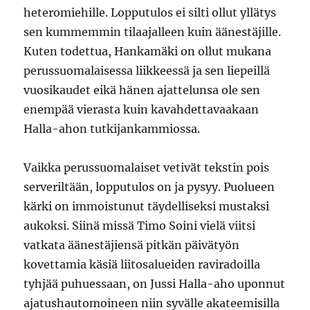
heteromiehille. Lopputulos ei silti ollut yllätys
sen kummemmin tilaajalleen kuin äänestäjille.
Kuten todettua, Hankamäki on ollut mukana
perussuomalaisessa liikkeessä ja sen liepeillä
vuosikaudet eikä hänen ajattelunsa ole sen
enempää vierasta kuin kavahdettavaakaan
Halla-ahon tutkijankammiossa.
Vaikka perussuomalaiset vetivät tekstin pois
serveriltään, lopputulos on ja pysyy. Puolueen
kärki on immoistunut täydelliseksi mustaksi
aukoksi. Siinä missä Timo Soini vielä viitsi
vatkata äänestäjiensä pitkän päivätyön
kovettamia käsiä liitosalueiden raviradoilla
tyhjää puhuessaan, on Jussi Halla-aho uponnut
ajatushautomoineen niin syvälle akateemisilla