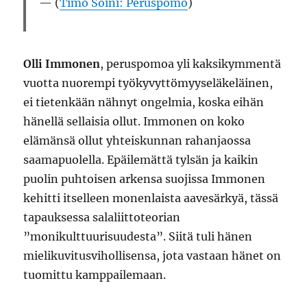
(
Timo Soini: Peruspomo
)
Olli Immonen
, peruspomoa yli kaksikymmentä
vuotta nuorempi työkyvyttömyyseläkeläinen,
ei tietenkään nähnyt ongelmia, koska eihän
hänellä sellaisia ollut. Immonen on koko
elämänsä ollut yhteiskunnan rahanjaossa
saamapuolella. Epäilemättä tylsän ja kaikin
puolin puhtoisen arkensa suojissa Immonen
kehitti itselleen monenlaista aavesärkyä, tässä
tapauksessa salaliittoteorian
”monikulttuurisuudesta”. Siitä tuli hänen
mielikuvitusvihollisensa, jota vastaan hänet on
tuomittu kamppailemaan.