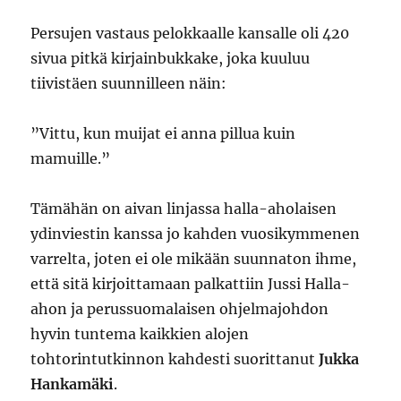
Persujen vastaus pelokkaalle kansalle oli 420
sivua pitkä kirjainbukkake, joka kuuluu
tiivistäen suunnilleen näin:
”Vittu, kun muijat ei anna pillua kuin
mamuille.”
Tämähän on aivan linjassa halla-aholaisen
ydinviestin kanssa jo kahden vuosikymmenen
varrelta, joten ei ole mikään suunnaton ihme,
että sitä kirjoittamaan palkattiin Jussi Halla-
ahon ja perussuomalaisen ohjelmajohdon
hyvin tuntema kaikkien alojen
tohtorintutkinnon kahdesti suorittanut
Jukka
Hankamäki
.