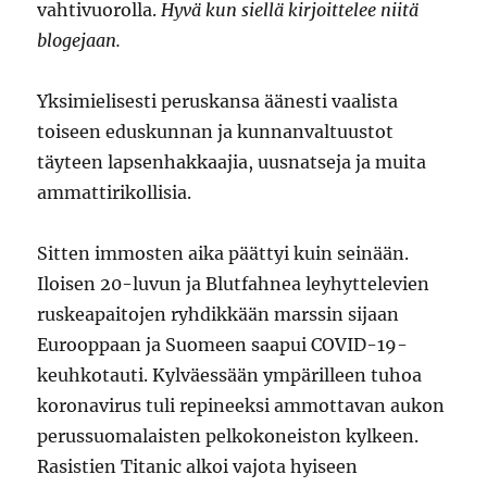
vahtivuorolla.
Hyvä kun siellä kirjoittelee niitä
blogejaan.
Yksimielisesti peruskansa äänesti vaalista
toiseen eduskunnan ja kunnanvaltuustot
täyteen lapsenhakkaajia, uusnatseja ja muita
ammattirikollisia.
Sitten immosten aika päättyi kuin seinään.
Iloisen 20-luvun ja Blutfahnea leyhyttelevien
ruskeapaitojen ryhdikkään marssin sijaan
Eurooppaan ja Suomeen saapui COVID-19-
keuhkotauti. Kylväessään ympärilleen tuhoa
koronavirus tuli repineeksi ammottavan aukon
perussuomalaisten pelkokoneiston kylkeen.
Rasistien Titanic alkoi vajota hyiseen