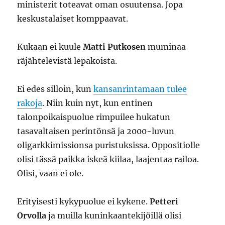
ministerit toteavat oman osuutensa. Jopa
keskustalaiset komppaavat.
Kukaan ei kuule
Matti Putkosen
muminaa
räjähtelevistä lepakoista.
Ei edes silloin, kun
kansanrintamaan tulee
rakoja
. Niin kuin nyt, kun entinen
talonpoikaispuolue rimpuilee hukatun
tasavaltaisen perintönsä ja 2000-luvun
oligarkkimissionsa puristuksissa. Oppositiolle
olisi tässä paikka iskeä kiilaa, laajentaa railoa.
Olisi, vaan ei ole.
Erityisesti kykypuolue ei kykene.
Petteri
Orvolla
ja muilla kuninkaantekijöillä olisi