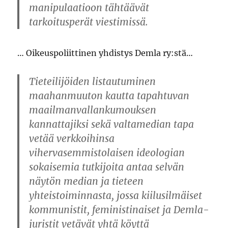
manipulaatioon tähtäävät
tarkoitusperät viestimissä.
… Oikeuspoliittinen yhdistys Demla ry:stä…
Tieteilijöiden listautuminen
maahanmuuton kautta tapahtuvan
maailmanvallankumouksen
kannattajiksi sekä valtamedian tapa
vetää verkkoihinsa
vihervasemmistolaisen ideologian
sokaisemia tutkijoita antaa selvän
näytön median ja tieteen
yhteistoiminnasta, jossa kiilusilmäiset
kommunistit, feministinaiset ja Demla-
juristit vetävät yhtä köyttä