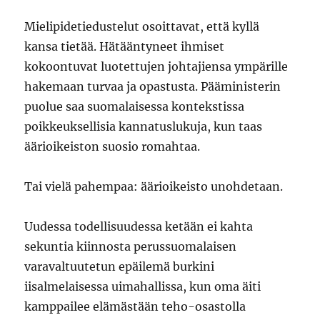
Mielipidetiedustelut osoittavat, että kyllä
kansa tietää. Hätääntyneet ihmiset
kokoontuvat luotettujen johtajiensa ympärille
hakemaan turvaa ja opastusta. Pääministerin
puolue saa suomalaisessa kontekstissa
poikkeuksellisia kannatuslukuja, kun taas
äärioikeiston suosio romahtaa.
Tai vielä pahempaa: äärioikeisto unohdetaan.
Uudessa todellisuudessa ketään ei kahta
sekuntia kiinnosta perussuomalaisen
varavaltuutetun epäilemä burkini
iisalmelaisessa uimahallissa, kun oma äiti
kamppailee elämästään teho-osastolla