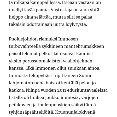
Ja mikäpä kamppaillessa. Itseään vastaan on
miellyttävää painia. Vastustaja on aina yhtä
helppo aina selättää, mutta silti se palaa
takaisin odottamaan uutta löylytystä.
Puoluejohdon riemuksi Immosen
turbovaihteella sykkineen mantelitumakkeen
paisuttelemat pelkotilat osuivat kauniisti
yksiin perussuomalaisten vaaliohjelman
kanssa. Eikä Immonen ollut suinkaan ainoa.
Immosta tekopyhästi ripittäneen Soinin
lahjomaton nenä haistoi kentällä pelon jo
kaukaa. Niinpä vuoden 2011 eduskuntavaaleissa
listalla oli huikea joukko immosia; varjojen,
peilikuvien ja tuulenpuuskien säikyttämiä
tyhjänsäpsähtelijöitä. Kruununjalokivenä