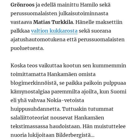
Grönroos
ja edellä mainittu Hamilo sekä
perussuomalaisten julkaisutoiminnasta
vastaava
Matias Turkkila
. Hänelle maksettiin
palkkaa
valtion kukkarosta
sekä suorana
ajatushautomotukena että perussuomalaisten
puoluetuesta.
Koska teos vaikuttaa kootun sen kummemmin
toimittamatta Hankamäen omista
blogimerkinnöistä, se paikka paikoin pulppuaa
kämynostalgiaa paremmilta ajoilta, kun Suomi
eli yhä vahvaa Nokia-vetoista
huippusuhdannetta. Tuttuakin tutummat
salaliittoteoriat nousevat Hankamäen
tekstimassassa haudoistaan. Hän muistuttelee
nuoria lukijoitaan Bilderbergistä…