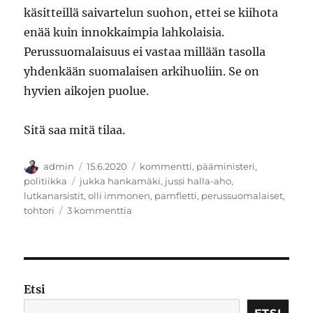
käsitteillä saivartelun suohon, ettei se kiihota
enää kuin innokkaimpia lahkolaisia.
Perussuomalaisuus ei vastaa millään tasolla
yhdenkään suomalaisen arkihuoliin. Se on
hyvien aikojen puolue.
Sitä saa mitä tilaa.
Kirjoittaja
Julkaistu
Kategoriat
admin
15.6.2020
kommentti
,
pääministeri
,
Avainsanat
politiikka
jukka hankamäki
,
jussi halla-aho
,
lutkanarsistit
,
olli immonen
,
pamfletti
,
perussuomalaiset
,
artikkeliin
tohtori
3 kommenttia
Luksuspuolueen
syöksykierre
Etsi