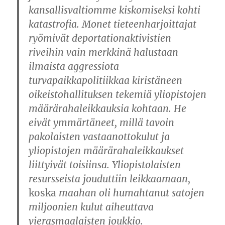
kansallisvaltiomme kiskomiseksi kohti
katastrofia. Monet tieteenharjoittajat
ryömivät deportationaktivistien
riveihin vain merkkinä halustaan
ilmaista aggressiota
turvapaikkapolitiikkaa kiristäneen
oikeistohallituksen tekemiä yliopistojen
määrärahaleikkauksia kohtaan. He
eivät ymmärtäneet, millä tavoin
pakolaisten vastaanottokulut ja
yliopistojen määrärahaleikkaukset
liittyivät toisiinsa. Yliopistolaisten
resursseista jouduttiin leikkaamaan,
koska
maahan oli humahtanut satojen
miljoonien kulut aiheuttava
vierasmaalaisten joukkio.