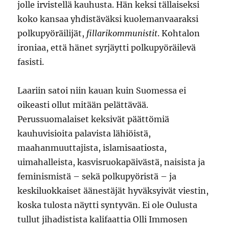
jolle irvistellä kauhusta. Hän keksi tällaiseksi
koko kansaa yhdistäväksi kuolemanvaaraksi
polkupyöräilijät,
fillarikommunistit
. Kohtalon
ironiaa, että hänet syrjäytti polkupyöräilevä
fasisti.
Laariin satoi niin kauan kuin Suomessa ei
oikeasti ollut mitään pelättävää.
Perussuomalaiset keksivät päättömiä
kauhuvisioita palavista lähiöistä,
maahanmuuttajista, islamisaatiosta,
uimahalleista, kasvisruokapäivästä, naisista ja
feminismistä – sekä polkupyöristä – ja
keskiluokkaiset äänestäjät hyväksyivät viestin,
koska tulosta näytti syntyvän. Ei ole Oulusta
tullut jihadistista kalifaattia Olli Immosen