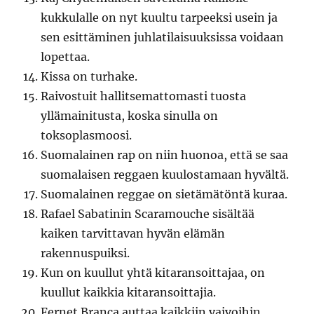
kukkulalle on nyt kuultu tarpeeksi usein ja
sen esittäminen juhlatilaisuuksissa voidaan
lopettaa.
Kissa on turhake.
Raivostuit hallitsemattomasti tuosta
yllämainitusta, koska sinulla on
toksoplasmoosi.
Suomalainen rap on niin huonoa, että se saa
suomalaisen reggaen kuulostamaan hyvältä.
Suomalainen reggae on sietämätöntä kuraa.
Rafael Sabatinin Scaramouche sisältää
kaiken tarvittavan hyvän elämän
rakennuspuiksi.
Kun on kuullut yhtä kitaransoittajaa, on
kuullut kaikkia kitaransoittajia.
Fernet Branca auttaa kaikkiin vaivoihin.