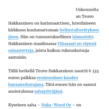
Uskonnolta
an Teuvo
Hakkarainen on karismaattisen, luterilaiseen
kirkkoon kuulumattoman
helluntaiherätyksen
jäsen
. Hän on tunnustuksellinen
islamofobi
:
Hakkaraisen maailmassa
Viitasaari on täynnä
minareetteja
, joista kaikuu rukouskutsuja
aamuisin.
Tällä hetkellä Teuvo Hakkarainen nauttii 6 335
euron palkkaa
ensimmäisen kauden
kansanedustajana
. Tätä ennen hän on saanut
ansiotulonsa
sahayrittäjänä
.
Kyseinen saha –
Haka-Wood Oy
– on