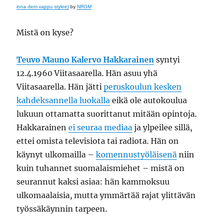
inna dem vappu stylee)
by
NRGM
Mistä on kyse?
Teuvo Mauno Kalervo Hakkarainen
syntyi
12.4.1960 Viitasaarella. Hän asuu yhä
Viitasaarella. Hän jätti
peruskoulun kesken
kahdeksannella luokalla
eikä ole autokoulua
lukuun ottamatta suorittanut mitään opintoja.
Hakkarainen
ei seuraa mediaa
ja ylpeilee sillä,
ettei omista televisiota tai radiota. Hän on
käynyt ulkomailla –
komennustyöläisenä
niin
kuin tuhannet suomalaismiehet – mistä on
seurannut kaksi asiaa: hän kammoksuu
ulkomaalaisia, mutta ymmärtää rajat ylittävän
työssäkäynnin tarpeen.