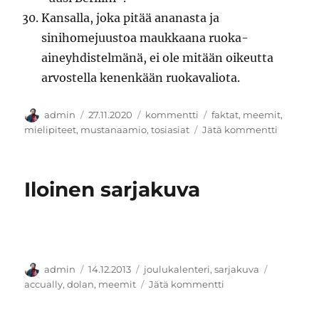
Kansalla, joka pitää ananasta ja
sinihomejuustoa maukkaana ruoka-
aineyhdistelmänä, ei ole mitään oikeutta
arvostella kenenkään ruokavaliota.
Kirjoittaja
Julkaistu
Kategoriat
Avainsanat
admin
27.11.2020
kommentti
faktat
,
meemit
,
artikkeli
mielipiteet
,
mustanaamio
,
tosiasiat
Jätä kommentti
30
tosiasiaa
Iloinen sarjakuva
Kirjoittaja
Julkaistu
Kategoriat
Avainsana
admin
14.12.2013
joulukalenteri
,
sarjakuva
artikkeliin
accually
,
dolan
,
meemit
Jätä kommentti
Iloinen
sarjakuva