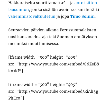
Hakkaraiselta suorittamatta? – ja
antoi sitten
lausunnon
, jonka sisällön avoin rasismi herätti
vähemmistövaltuutetun
ja jopa
Timo Soinin
.
Seuraavien päivien aikana Perussuomalaisten
uusi kansanedustaja teki Suomen ennätyksen
meemiksi muuttumisessa.
[iframe width=”500″ height=”405″
src=”http://www.youtube.com/embed/S6ZeB8
kn1kI”]
[iframe width=”500″ height=”405″
src=”http://www.youtube.com/embed/RiAh5g
PhEc0″]