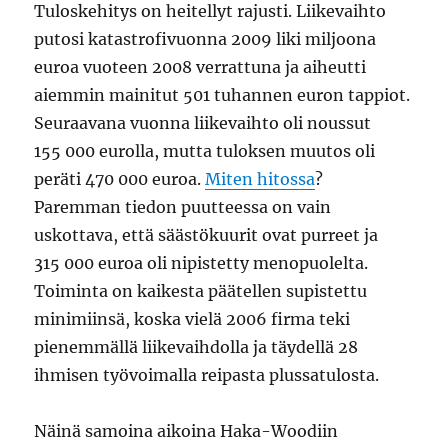
Tuloskehitys on heitellyt rajusti. Liikevaihto
putosi katastrofivuonna 2009 liki miljoona
euroa vuoteen 2008 verrattuna ja aiheutti
aiemmin mainitut 501 tuhannen euron tappiot.
Seuraavana vuonna liikevaihto oli noussut
155 000 eurolla, mutta tuloksen muutos oli
peräti 470 000 euroa.
Miten hitossa
?
Paremman tiedon puutteessa on vain
uskottava, että säästökuurit ovat purreet ja
315 000 euroa oli nipistetty menopuolelta.
Toiminta on kaikesta päätellen supistettu
minimiinsä, koska vielä 2006 firma teki
pienemmällä liikevaihdolla ja täydellä 28
ihmisen työvoimalla reipasta plussatulosta.
Näinä samoina aikoina Haka-Woodiin