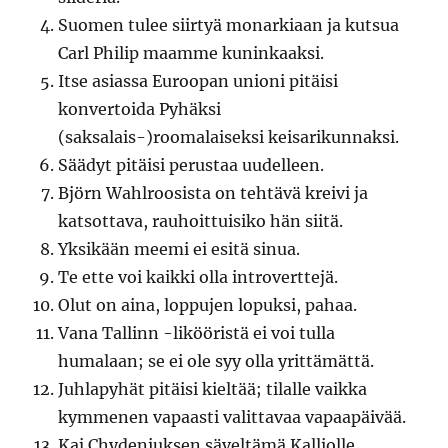
Suomen tulee siirtyä monarkiaan ja kutsua
Carl Philip maamme kuninkaaksi.
Itse asiassa Euroopan unioni pitäisi
konvertoida Pyhäksi
(saksalais-)roomalaiseksi keisarikunnaksi.
Säädyt pitäisi perustaa uudelleen.
Björn Wahlroosista on tehtävä kreivi ja
katsottava, rauhoittuisiko hän siitä.
Yksikään meemi ei esitä sinua.
Te ette voi kaikki olla introverttejä.
Olut on aina, loppujen lopuksi, pahaa.
Vana Tallinn -likööristä ei voi tulla
humalaan; se ei ole syy olla yrittämättä.
Juhlapyhät pitäisi kieltää; tilalle vaikka
kymmenen vapaasti valittavaa vapaapäivää.
Kaj Chydeniuksen säveltämä Kalliolle