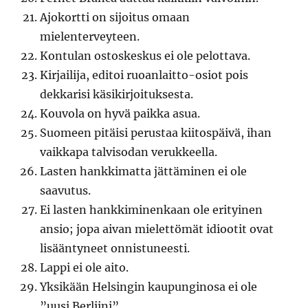
Ajokortti on sijoitus omaan
mielenterveyteen.
Kontulan ostoskeskus ei ole pelottava.
Kirjailija, editoi ruoanlaitto-osiot pois
dekkarisi käsikirjoituksesta.
Kouvola on hyvä paikka asua.
Suomeen pitäisi perustaa kiitospäivä, ihan
vaikkapa talvisodan verukkeella.
Lasten hankkimatta jättäminen ei ole
saavutus.
Ei lasten hankkiminenkaan ole erityinen
ansio; jopa aivan mielettömät idiootit ovat
lisääntyneet onnistuneesti.
Lappi ei ole aito.
Yksikään Helsingin kaupunginosa ei ole
”uusi Berliini”.