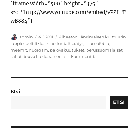
[iframe width=”500″ height=”375″
src=”http://www.youtube.com/embed/vPZf_T
wB884″]
Kirjoittaja
Julkaistu
Kategoriat
admin
4.5.2011
Aiheeton
,
länsimaisen kulttuurin
Avainsanat
rappio
,
politiikka
helluntaiherätys
,
islamofobia
,
meemit
,
nuorgam
,
palovakuutukset
,
perussuomalaiset
,
artikkeliin
sahat
,
teuvo hakkarainen
4 kommenttia
Hakkarainen
Etsi
ETSI