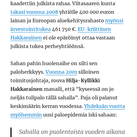
kaadettiin julkista rahaa. Viitasaaren kunta
takasi vuonna 2008
yhtiölle 400 000 euron
lainan ja Euroopan aluekehitysrahasto
myönsi
investointitukea
461 750 €.
EU-kriittinen
Hakkarainen
ei ole epäröinyt ottaa vastaan
julkista tukea perheyhtiöönsä.
Sahan pahin huolenaihe on silti sen
paloherkkyys.
Vuonna 2001
silloinen
toimitusjohtaja, rouva
Hilja-Kyllikki
Hakkarainen
manaili, että ”kyseessä on jo
neljäs tulipalo tällä sahalla”. Paja oli palanut
keskimäärin kerran vuodessa.
Yhdeksän vuotta
myöhemmin
uusi paloepidemia iski sahaan:
Sahalla on puolentoista vuoden aikana