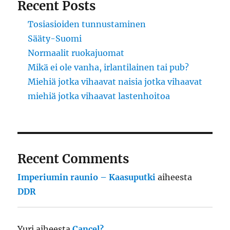
Recent Posts
Tosiasioiden tunnustaminen
Sääty-Suomi
Normaalit ruokajuomat
Mikä ei ole vanha, irlantilainen tai pub?
Miehiä jotka vihaavat naisia jotka vihaavat
miehiä jotka vihaavat lastenhoitoa
Recent Comments
Imperiumin raunio – Kaasuputki
aiheesta
DDR
Yuri
aiheesta
Cancel?