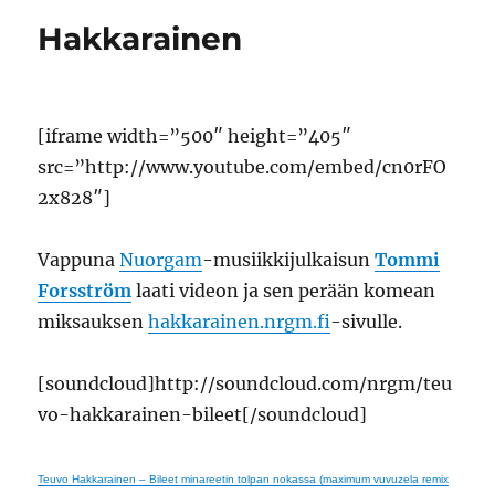
Hakkarainen
[iframe width=”500″ height=”405″
src=”http://www.youtube.com/embed/cn0rFO
2x828″]
Vappuna
Nuorgam
-musiikkijulkaisun
Tommi
Forsström
laati videon ja sen perään komean
miksauksen
hakkarainen.nrgm.fi
-sivulle.
[soundcloud]http://soundcloud.com/nrgm/teu
vo-hakkarainen-bileet[/soundcloud]
Teuvo Hakkarainen – Bileet minareetin tolpan nokassa (maximum vuvuzela remix